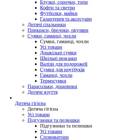
Блузки, сорочки, топи
Кофти та светри
Футболки, майки
Галантерея та аксесуари
Дитячі спальники
Прикраси, брелоки, окуляри
Сумки, гаманці, чохли
Сумки, гаманці, чохли
Усі товари
Дошкільні сумки
Шкільні рюкзаки
Валізи для подорожей
Сумки для ноутбуків
Гаманці, чохли
Термосумки
Парасольки, дощовики
Дитяче взуття
Дитяча гігієна
Дитяча гігієна
Усі товари
Підгузники та пелюшки
Підгузники та пелюшки
Усі товари
Сповиватори