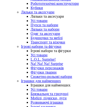
Робототехнічні конструктори
Кубики
Ляльки та аксесуари
Ляльки та аксесуари
Усі товари
Пупси та набори
Ляльки та набори
Одяг та аксесуари
Будиночки та меблі
Транспорт та візочки
Ігрові набори та фігурки
Ігрові набори та фігурки
Усі товари
L.O.L. Surprise!
Na! Na! Na! Surprise
Фігурки персонажів
Фігурки тварин
Сюжетно-рольові набори
Іграшки для найменших
Іграшки для найменших
Усі товари
Брязкальця та гризунці
Мобілі, підвіски, дуги
Розвиваючі іграшки
Ігрові килимки