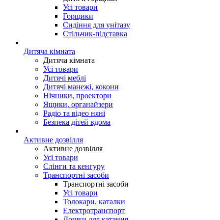
Усі товари
Горщики
Сидіння для унітазу
Стільчик-підставка
Дитяча кімната
Дитяча кімната
Усі товари
Дитячі меблі
Дитячі манежі, кокони
Нічники, проектори
Ящики, органайзери
Радіо та відео няні
Безпека дітей вдома
Активне дозвілля
Активне дозвілля
Усі товари
Слінги та кенгуру
Транспортні засоби
Транспортні засоби
Усі товари
Толокари, каталки
Електротранспорт
Дошки для катання