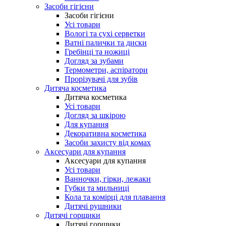
Засоби гігієни
Засоби гігієни
Усі товари
Вологі та сухі серветки
Ватні палички та диски
Гребінці та ножиці
Догляд за зубами
Термометри, аспіратори
Прорізувачі для зубів
Дитяча косметика
Дитяча косметика
Усі товари
Догляд за шкірою
Для купання
Декоративна косметика
Засоби захисту від комах
Аксесуари для купання
Аксесуари для купання
Усі товари
Ванночки, гірки, лежаки
Губки та мильниці
Кола та комірці для плавання
Дитячі рушники
Дитячі горщики
Дитячі горщики