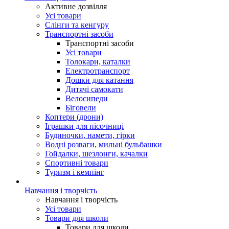
Активне дозвілля
Усі товари
Слінги та кенгуру
Транспортні засоби
Транспортні засоби
Усі товари
Толокари, каталки
Електротранспорт
Дошки для катання
Дитячі самокати
Велосипеди
Біговели
Коптери (дрони)
Іграшки для пісочниці
Будиночки, намети, гірки
Водні розваги, мильні бульбашки
Гойдалки, шезлонги, качалки
Спортивні товари
Туризм і кемпінг
Навчання і творчість
Навчання і творчість
Усі товари
Товари для школи
Товари для школи