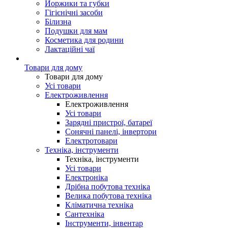
Йоржики та губки
Гігієнічні засоби
Білизна
Подушки для мам
Косметика для родини
Лактаційні чаї
Товари для дому
Товари для дому
Усі товари
Електроживлення
Електроживлення
Усі товари
Зарядні пристрої, батареї
Сонячні панелі, інвертори
Електротовари
Техніка, інструменти
Техніка, інструменти
Усі товари
Електроніка
Дрібна побутова техніка
Велика побутова техніка
Кліматична техніка
Сантехніка
Інструменти, інвентар