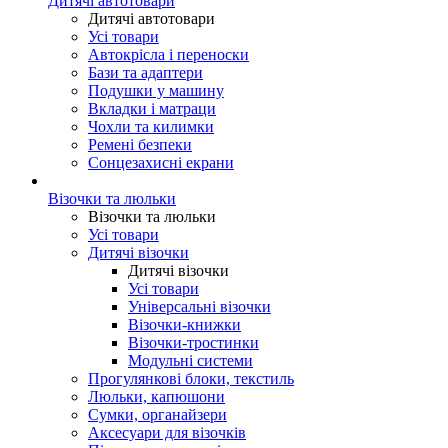
Дитячі автотовари
Дитячі автотовари
Усі товари
Автокрісла і переноски
Бази та адаптери
Подушки у машину
Вкладки і матраци
Чохли та килимки
Ремені безпеки
Сонцезахисні екрани
Візочки та люльки
Візочки та люльки
Усі товари
Дитячі візочки
Дитячі візочки
Усі товари
Універсальні візочки
Візочки-книжки
Візочки-тростинки
Модульні системи
Прогулянкові блоки, текстиль
Люльки, капюшони
Сумки, органайзери
Аксесуари для візочків