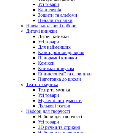
Усі товари
Канцелярія
Зошити та альбоми
Пенали та папки
Навчально-ігрові набори
Дитячі книжки
Дитячі книжки
Усі товари
Для найменших
Казки, розповіді, вірші
Панорамні книжки
Комікси
Книжки зі звуком
Енциклопедії та словники
Підготовка до школи
Театр та музика
Театр та музика
Усі товари
Музичні інструменти
Лялькові театри
Набори для творчості
Набори для творчості
Усі товари
3D ручки та стрижні
Набори для малювання