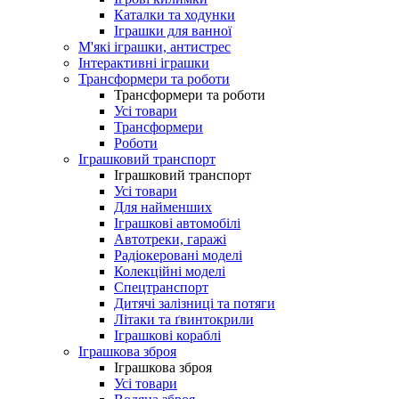
Каталки та ходунки
Іграшки для ванної
М'які іграшки, антистрес
Інтерактивні іграшки
Трансформери та роботи
Трансформери та роботи
Усі товари
Трансформери
Роботи
Іграшковий транспорт
Іграшковий транспорт
Усі товари
Для найменших
Іграшкові автомобілі
Автотреки, гаражі
Радіокеровані моделі
Колекційні моделі
Спецтранспорт
Дитячі залізниці та потяги
Літаки та ґвинтокрили
Іграшкові кораблі
Іграшкова зброя
Іграшкова зброя
Усі товари