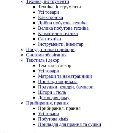
Техніка, інструменти
Техніка, інструменти
Усі товари
Електроніка
Дрібна побутова техніка
Велика побутова техніка
Кліматична техніка
Сантехніка
Інструменти, інвентар
Посуд, столові прибори
Системи зберігання
Текстиль і декор
Текстиль і декор
Усі товари
Матраци та наматрацники
Постіль, покривала
Подушки, ковдри, бампери
Штори і тюль
Декор для дому
Прибирання, прання
Прибирання, прання
Усі товари
Побутова хімія
Приладдя для прання та сушки