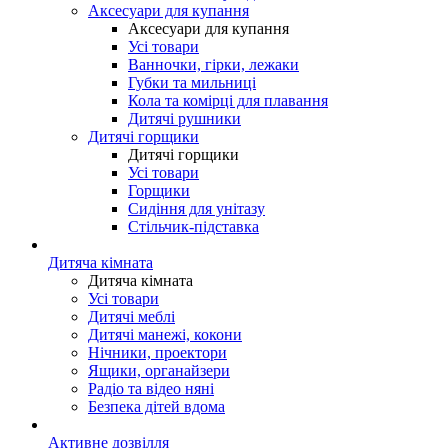
Аксесуари для купання
Аксесуари для купання
Усі товари
Ванночки, гірки, лежаки
Губки та мильниці
Кола та комірці для плавання
Дитячі рушники
Дитячі горщики
Дитячі горщики
Усі товари
Горщики
Сидіння для унітазу
Стільчик-підставка
Дитяча кімната
Дитяча кімната
Усі товари
Дитячі меблі
Дитячі манежі, кокони
Нічники, проектори
Ящики, органайзери
Радіо та відео няні
Безпека дітей вдома
Активне дозвілля