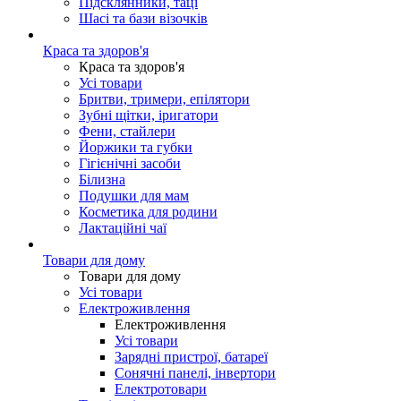
Підсклянники, таці
Шасі та бази візочків
Краса та здоров'я
Краса та здоров'я
Усі товари
Бритви, тримери, епілятори
Зубні щітки, іригатори
Фени, стайлери
Йоржики та губки
Гігієнічні засоби
Білизна
Подушки для мам
Косметика для родини
Лактаційні чаї
Товари для дому
Товари для дому
Усі товари
Електроживлення
Електроживлення
Усі товари
Зарядні пристрої, батареї
Сонячні панелі, інвертори
Електротовари