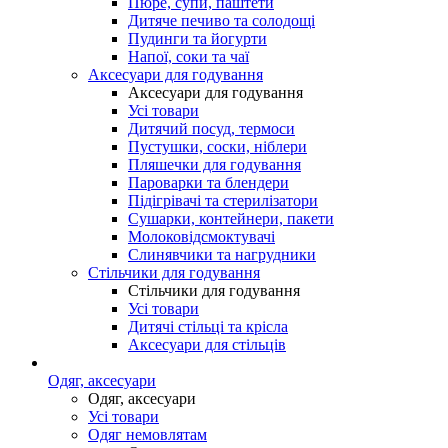
Пюре, супи, паштети
Дитяче печиво та солодощі
Пудинги та йогурти
Напої, соки та чаї
Аксесуари для годування
Аксесуари для годування
Усі товари
Дитячий посуд, термоси
Пустушки, соски, ніблери
Пляшечки для годування
Пароварки та блендери
Підігрівачі та стерилізатори
Сушарки, контейнери, пакети
Молоковідсмоктувачі
Слинявчики та нагрудники
Стільчики для годування
Стільчики для годування
Усі товари
Дитячі стільці та крісла
Аксесуари для стільців
Одяг, аксесуари
Одяг, аксесуари
Усі товари
Одяг немовлятам