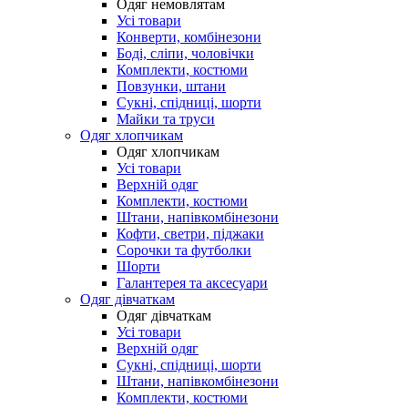
Одяг немовлятам
Усі товари
Конверти, комбінезони
Боді, сліпи, чоловічки
Комплекти, костюми
Повзунки, штани
Сукні, спідниці, шорти
Майки та труси
Одяг хлопчикам
Одяг хлопчикам
Усі товари
Верхній одяг
Комплекти, костюми
Штани, напівкомбінезони
Кофти, светри, піджаки
Сорочки та футболки
Шорти
Галантерея та аксесуари
Одяг дівчаткам
Одяг дівчаткам
Усі товари
Верхній одяг
Сукні, спідниці, шорти
Штани, напівкомбінезони
Комплекти, костюми