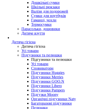
Дошкільні сумки
Шкільні рюкзаки
Валізи для подорожей
Сумки для ноутбуків
Гаманці, чохли
Термосумки
Парасольки, дощовики
Дитяче взуття
Дитяча гігієна
Дитяча гігієна
Усі товари
Підгузники та пелюшки
Підгузники та пелюшки
Усі товари
Сповиватори
Підгузники Huggies
Підгузники Merries
Підгузники GOO.N
Підгузники Libero
Підгузники Pampers
Підгузки Moony
Органічні підгузники Naty
Багаторазові підгузники
Пелюшки