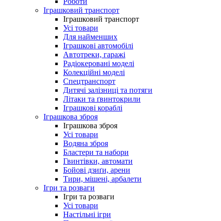
Роботи
Іграшковий транспорт
Іграшковий транспорт
Усі товари
Для найменших
Іграшкові автомобілі
Автотреки, гаражі
Радіокеровані моделі
Колекційні моделі
Спецтранспорт
Дитячі залізниці та потяги
Літаки та ґвинтокрили
Іграшкові кораблі
Іграшкова зброя
Іграшкова зброя
Усі товари
Водяна зброя
Бластери та набори
Гвинтівки, автомати
Бойові дзиґи, арени
Тири, мішені, арбалети
Ігри та розваги
Ігри та розваги
Усі товари
Настільні ігри