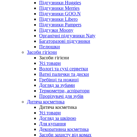
Підгузники Huggies
Підгузники Merries
Підгузники GOO.N
Підгузники Libero
Підгузники Pampers
Підгузки Moony
Органічні підгузники Naty
Багаторазові підгузники
Пелюшки
Засоби гігієни
Засоби гігієни
Усі товари
Вологі та сухі серветки
Ватні палички та диски
Гребінці та ножиці
Догляд за зубами
Термометри, аспіратори
Прорізувачі для зубів
Дитяча косметика
Дитяча косметика
Усі товари
Догляд за шкірою
Для купання
Декоративна косметика
Засоби захисту від комах