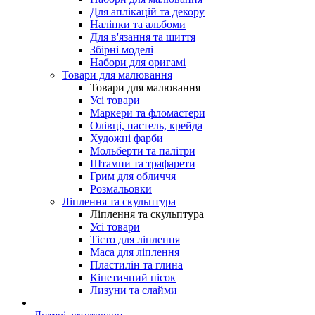
Для аплікацій та декору
Наліпки та альбоми
Для в'язання та шиття
Збірні моделі
Набори для оригамі
Товари для малювання
Товари для малювання
Усі товари
Маркери та фломастери
Олівці, пастель, крейда
Художні фарби
Мольберти та палітри
Штампи та трафарети
Грим для обличчя
Розмальовки
Ліплення та скульптура
Ліплення та скульптура
Усі товари
Тісто для ліплення
Маса для ліплення
Пластилін та глина
Кінетичний пісок
Лизуни та слайми