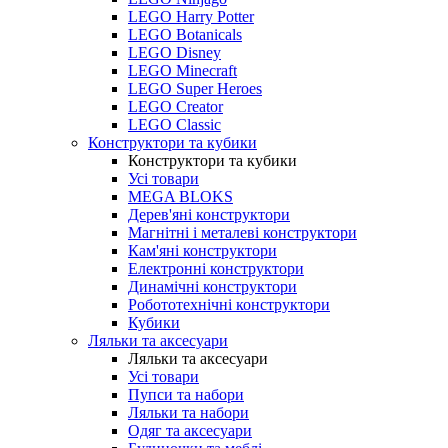
LEGO Harry Potter
LEGO Botanicals
LEGO Disney
LEGO Minecraft
LEGO Super Heroes
LEGO Creator
LEGO Classic
Конструктори та кубики
Конструктори та кубики
Усі товари
MEGA BLOKS
Дерев'яні конструктори
Магнітні і металеві конструктори
Кам'яні конструктори
Електронні конструктори
Динамічні конструктори
Робототехнічні конструктори
Кубики
Ляльки та аксесуари
Ляльки та аксесуари
Усі товари
Пупси та набори
Ляльки та набори
Одяг та аксесуари