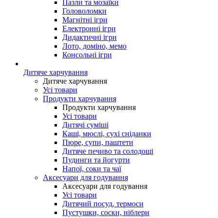
Пазли та мозаїки
Головоломки
Магнітні ігри
Електронні ігри
Дидактичні ігри
Лото, доміно, мемо
Консольні ігри
Дитяче харчування
Дитяче харчування
Усі товари
Продукти харчування
Продукти харчування
Усі товари
Дитячі суміші
Каші, мюслі, сухі сніданки
Пюре, супи, паштети
Дитяче печиво та солодощі
Пудинги та йогурти
Напої, соки та чаї
Аксесуари для годування
Аксесуари для годування
Усі товари
Дитячий посуд, термоси
Пустушки, соски, ніблери