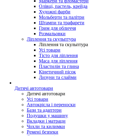
Маркери та фломастери
Олівці, пастель, крейда
Художні фарби
Мольберти та палітри
Штампи та трафарети
Грим для обличчя
Розмальовки
Ліплення та скульптура
Ліплення та скульптура
Усі товари
Тісто для ліплення
Маса для ліплення
Пластилін та глина
Кінетичний пісок
Лизуни та слайми
Дитячі автотовари
Дитячі автотовари
Усі товари
Автокрісла і переноски
Бази та адаптери
Подушки у машину
Вкладки і матраци
Чохли та килимки
Ремені безпеки