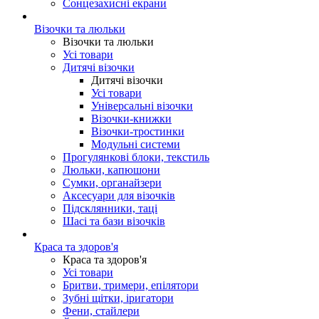
Сонцезахисні екрани
Візочки та люльки
Візочки та люльки
Усі товари
Дитячі візочки
Дитячі візочки
Усі товари
Універсальні візочки
Візочки-книжки
Візочки-тростинки
Модульні системи
Прогулянкові блоки, текстиль
Люльки, капюшони
Сумки, органайзери
Аксесуари для візочків
Підсклянники, таці
Шасі та бази візочків
Краса та здоров'я
Краса та здоров'я
Усі товари
Бритви, тримери, епілятори
Зубні щітки, іригатори
Фени, стайлери