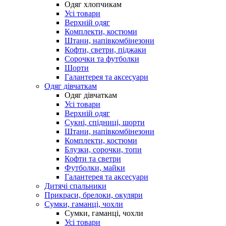
Одяг хлопчикам
Усі товари
Верхній одяг
Комплекти, костюми
Штани, напівкомбінезони
Кофти, светри, піджаки
Сорочки та футболки
Шорти
Галантерея та аксесуари
Одяг дівчаткам
Одяг дівчаткам
Усі товари
Верхній одяг
Сукні, спідниці, шорти
Штани, напівкомбінезони
Комплекти, костюми
Блузки, сорочки, топи
Кофти та светри
Футболки, майки
Галантерея та аксесуари
Дитячі спальники
Прикраси, брелоки, окуляри
Сумки, гаманці, чохли
Сумки, гаманці, чохли
Усі товари