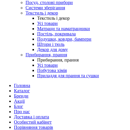
Посуд, столові прибори
Системи зберігання
Текстиль і декор
Текстиль і декор
Усі товари
Матраци та наматрацники
Постіль, покривала
Подушки, ковдри, бампери
Штори і тюль
Декор для дому
Прибирання, прання
Прибирання, прання
Усі товари
Побутова хімія
Приладдя для прання та сушки
Головна
Каталог
Бренди
Акції
Блог
Про нас
Доставка і оплата
Особистий кабінет
Порівняння товарів