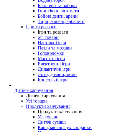
Водяна зброя
Бластери та набори
Гвинтівки, автомати
Бойові дзиґи, арени
Тири, мішені, арбалети
Ігри та розваги
Ігри та розваги
Усі товари
Настільні ігри
Пазли та мозаїки
Головоломки
Магнітні ігри
Електронні ігри
Дидактичні ігри
Лото, доміно, мемо
Консольні ігри
Дитяче харчування
Дитяче харчування
Усі товари
Продукти харчування
Продукти харчування
Усі товари
Дитячі суміші
Каші, мюслі, сухі сніданки