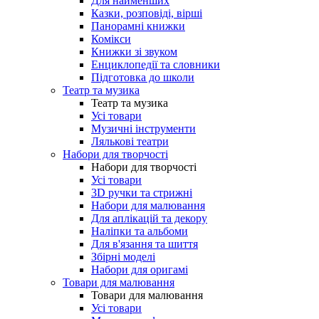
Для найменших
Казки, розповіді, вірші
Панорамні книжки
Комікси
Книжки зі звуком
Енциклопедії та словники
Підготовка до школи
Театр та музика
Театр та музика
Усі товари
Музичні інструменти
Лялькові театри
Набори для творчості
Набори для творчості
Усі товари
3D ручки та стрижні
Набори для малювання
Для аплікацій та декору
Наліпки та альбоми
Для в'язання та шиття
Збірні моделі
Набори для оригамі
Товари для малювання
Товари для малювання
Усі товари