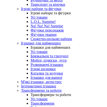
Будиночки та меблі
Транспорт та візочки
Ігрові набори та фігурки
Ігрові набори та фігурки
Усі товари
L.O.L. Surprise!
Na! Na! Na! Surprise
Фігурки персонажів
Фігурки тварин
Сюжетно-рольові набори
Іграшки для найменших
Іграшки для найменших
Усі товари
Брязкальця та гризунці
Мобілі, підвіски, дуги
Розвиваючі іграшки
Ігрові килимки
Каталки та ходунки
Іграшки для ванної
М'які іграшки, антистрес
Інтерактивні іграшки
Трансформери та роботи
Трансформери та роботи
Усі товари
Трансформери