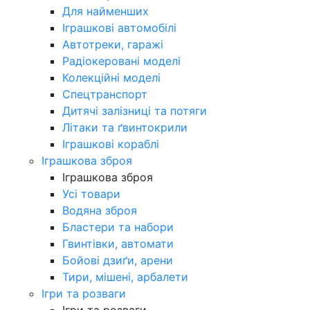
Для найменших
Іграшкові автомобілі
Автотреки, гаражі
Радіокеровані моделі
Колекційні моделі
Спецтранспорт
Дитячі залізниці та потяги
Літаки та ґвинтокрили
Іграшкові кораблі
Іграшкова зброя
Іграшкова зброя
Усі товари
Водяна зброя
Бластери та набори
Гвинтівки, автомати
Бойові дзиґи, арени
Тири, мішені, арбалети
Ігри та розваги
Ігри та розваги