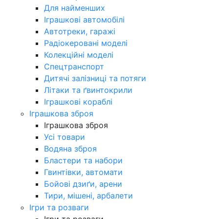
Для найменших
Іграшкові автомобілі
Автотреки, гаражі
Радіокеровані моделі
Колекційні моделі
Спецтранспорт
Дитячі залізниці та потяги
Літаки та ґвинтокрили
Іграшкові кораблі
Іграшкова зброя
Іграшкова зброя
Усі товари
Водяна зброя
Бластери та набори
Гвинтівки, автомати
Бойові дзиґи, арени
Тири, мішені, арбалети
Ігри та розваги
Ігри та розваги