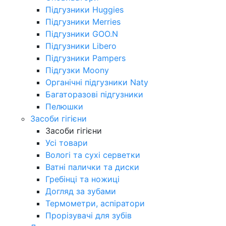
Підгузники Huggies
Підгузники Merries
Підгузники GOO.N
Підгузники Libero
Підгузники Pampers
Підгузки Moony
Органічні підгузники Naty
Багаторазові підгузники
Пелюшки
Засоби гігієни
Засоби гігієни
Усі товари
Вологі та сухі серветки
Ватні палички та диски
Гребінці та ножиці
Догляд за зубами
Термометри, аспіратори
Прорізувачі для зубів