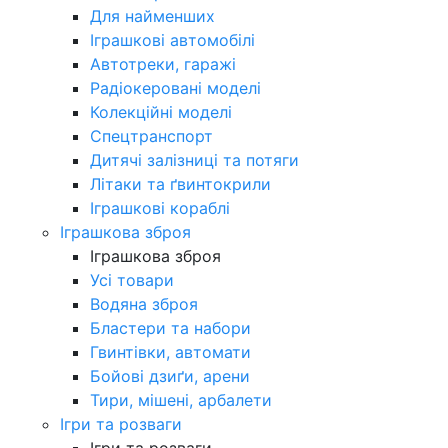
Для найменших
Іграшкові автомобілі
Автотреки, гаражі
Радіокеровані моделі
Колекційні моделі
Спецтранспорт
Дитячі залізниці та потяги
Літаки та ґвинтокрили
Іграшкові кораблі
Іграшкова зброя
Іграшкова зброя
Усі товари
Водяна зброя
Бластери та набори
Гвинтівки, автомати
Бойові дзиґи, арени
Тири, мішені, арбалети
Ігри та розваги
Ігри та розваги