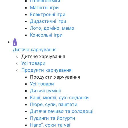
Головоломки
Магнітні ігри
Електронні ігри
Дидактичні ігри
Лото, доміно, мемо
Консольні ігри
Дитяче харчування
Дитяче харчування
Усі товари
Продукти харчування
Продукти харчування
Усі товари
Дитячі суміші
Каші, мюслі, сухі сніданки
Пюре, супи, паштети
Дитяче печиво та солодощі
Пудинги та йогурти
Напої, соки та чаї