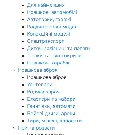
Для найменших
Іграшкові автомобілі
Автотреки, гаражі
Радіокеровані моделі
Колекційні моделі
Спецтранспорт
Дитячі залізниці та потяги
Літаки та ґвинтокрили
Іграшкові кораблі
Іграшкова зброя
Іграшкова зброя
Усі товари
Водяна зброя
Бластери та набори
Гвинтівки, автомати
Бойові дзиґи, арени
Тири, мішені, арбалети
Ігри та розваги
Ігри та розваги