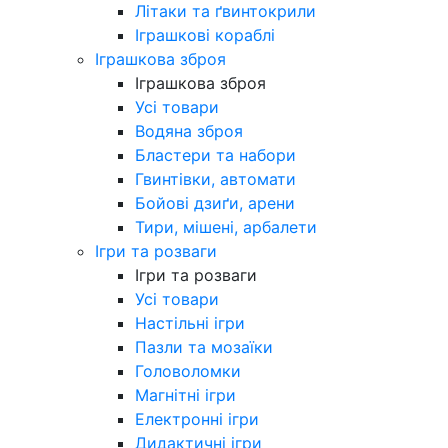
Літаки та ґвинтокрили
Іграшкові кораблі
Іграшкова зброя
Іграшкова зброя
Усі товари
Водяна зброя
Бластери та набори
Гвинтівки, автомати
Бойові дзиґи, арени
Тири, мішені, арбалети
Ігри та розваги
Ігри та розваги
Усі товари
Настільні ігри
Пазли та мозаїки
Головоломки
Магнітні ігри
Електронні ігри
Дидактичні ігри