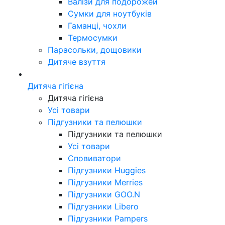
Валізи для подорожей
Сумки для ноутбуків
Гаманці, чохли
Термосумки
Парасольки, дощовики
Дитяче взуття
Дитяча гігієна
Дитяча гігієна
Усі товари
Підгузники та пелюшки
Підгузники та пелюшки
Усі товари
Сповиватори
Підгузники Huggies
Підгузники Merries
Підгузники GOO.N
Підгузники Libero
Підгузники Pampers