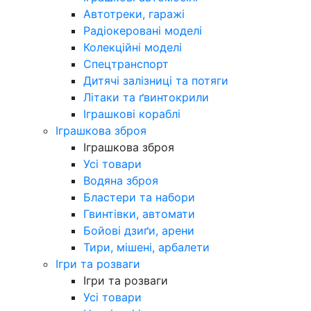
Автотреки, гаражі
Радіокеровані моделі
Колекційні моделі
Спецтранспорт
Дитячі залізниці та потяги
Літаки та ґвинтокрили
Іграшкові кораблі
Іграшкова зброя
Іграшкова зброя
Усі товари
Водяна зброя
Бластери та набори
Гвинтівки, автомати
Бойові дзиґи, арени
Тири, мішені, арбалети
Ігри та розваги
Ігри та розваги
Усі товари