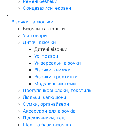
Ремені безпеки
Сонцезахисні екрани
Візочки та люльки
Візочки та люльки
Усі товари
Дитячі візочки
Дитячі візочки
Усі товари
Універсальні візочки
Візочки-книжки
Візочки-тростинки
Модульні системи
Прогулянкові блоки, текстиль
Люльки, капюшони
Сумки, органайзери
Аксесуари для візочків
Підсклянники, таці
Шасі та бази візочків