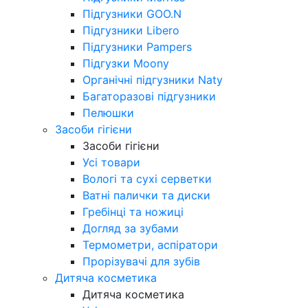
Підгузники GOO.N
Підгузники Libero
Підгузники Pampers
Підгузки Moony
Органічні підгузники Naty
Багаторазові підгузники
Пелюшки
Засоби гігієни
Засоби гігієни
Усі товари
Вологі та сухі серветки
Ватні палички та диски
Гребінці та ножиці
Догляд за зубами
Термометри, аспіратори
Прорізувачі для зубів
Дитяча косметика
Дитяча косметика