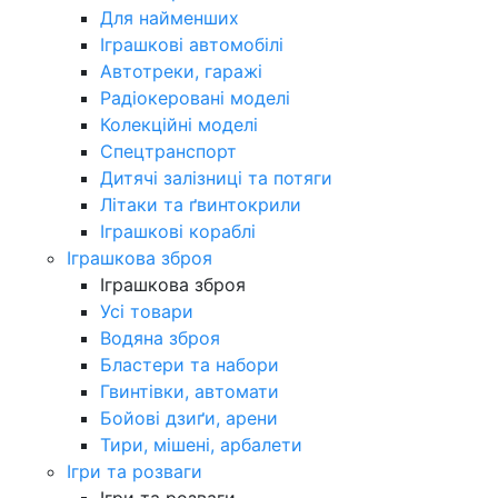
Для найменших
Іграшкові автомобілі
Автотреки, гаражі
Радіокеровані моделі
Колекційні моделі
Спецтранспорт
Дитячі залізниці та потяги
Літаки та ґвинтокрили
Іграшкові кораблі
Іграшкова зброя
Іграшкова зброя
Усі товари
Водяна зброя
Бластери та набори
Гвинтівки, автомати
Бойові дзиґи, арени
Тири, мішені, арбалети
Ігри та розваги
Ігри та розваги