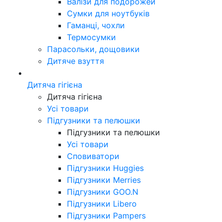
Валізи для подорожей
Сумки для ноутбуків
Гаманці, чохли
Термосумки
Парасольки, дощовики
Дитяче взуття
Дитяча гігієна
Дитяча гігієна
Усі товари
Підгузники та пелюшки
Підгузники та пелюшки
Усі товари
Сповиватори
Підгузники Huggies
Підгузники Merries
Підгузники GOO.N
Підгузники Libero
Підгузники Pampers