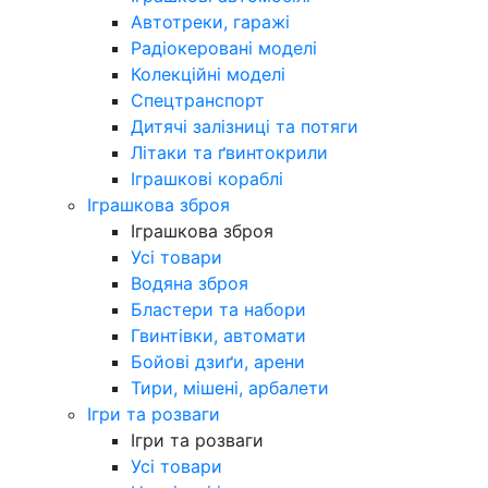
Автотреки, гаражі
Радіокеровані моделі
Колекційні моделі
Спецтранспорт
Дитячі залізниці та потяги
Літаки та ґвинтокрили
Іграшкові кораблі
Іграшкова зброя
Іграшкова зброя
Усі товари
Водяна зброя
Бластери та набори
Гвинтівки, автомати
Бойові дзиґи, арени
Тири, мішені, арбалети
Ігри та розваги
Ігри та розваги
Усі товари