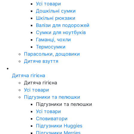
Усі товари
Дошкільні сумки
Шкільні рюкзаки
Валізи для подорожей
Сумки для ноутбуків
Гаманці, чохли
Термосумки
Парасольки, дощовики
Дитяче взуття
Дитяча гігієна
Дитяча гігієна
Усі товари
Підгузники та пелюшки
Підгузники та пелюшки
Усі товари
Сповиватори
Підгузники Huggies
Підгузники Merries