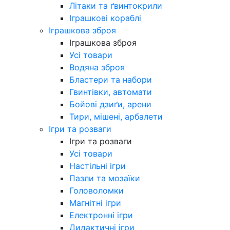
Літаки та ґвинтокрили
Іграшкові кораблі
Іграшкова зброя
Іграшкова зброя
Усі товари
Водяна зброя
Бластери та набори
Гвинтівки, автомати
Бойові дзиґи, арени
Тири, мішені, арбалети
Ігри та розваги
Ігри та розваги
Усі товари
Настільні ігри
Пазли та мозаїки
Головоломки
Магнітні ігри
Електронні ігри
Дидактичні ігри