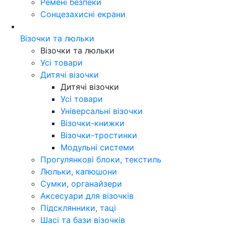
Ремені безпеки
Сонцезахисні екрани
Візочки та люльки
Візочки та люльки
Усі товари
Дитячі візочки
Дитячі візочки
Усі товари
Універсальні візочки
Візочки-книжки
Візочки-тростинки
Модульні системи
Прогулянкові блоки, текстиль
Люльки, капюшони
Сумки, органайзери
Аксесуари для візочків
Підсклянники, таці
Шасі та бази візочків