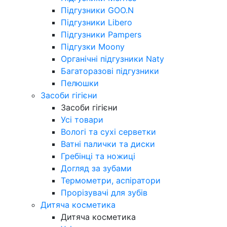
Підгузники GOO.N
Підгузники Libero
Підгузники Pampers
Підгузки Moony
Органічні підгузники Naty
Багаторазові підгузники
Пелюшки
Засоби гігієни
Засоби гігієни
Усі товари
Вологі та сухі серветки
Ватні палички та диски
Гребінці та ножиці
Догляд за зубами
Термометри, аспіратори
Прорізувачі для зубів
Дитяча косметика
Дитяча косметика