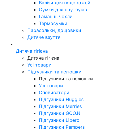
Валізи для подорожей
Сумки для ноутбуків
Гаманці, чохли
Термосумки
Парасольки, дощовики
Дитяче взуття
Дитяча гігієна
Дитяча гігієна
Усі товари
Підгузники та пелюшки
Підгузники та пелюшки
Усі товари
Сповиватори
Підгузники Huggies
Підгузники Merries
Підгузники GOO.N
Підгузники Libero
Підгузники Pampers