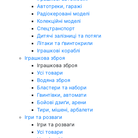
Автотреки, гаражі
Радіокеровані моделі
Колекційні моделі
Спецтранспорт
Дитячі залізниці та потяги
Літаки та ґвинтокрили
Іграшкові кораблі
Іграшкова зброя
Іграшкова зброя
Усі товари
Водяна зброя
Бластери та набори
Гвинтівки, автомати
Бойові дзиґи, арени
Тири, мішені, арбалети
Ігри та розваги
Ігри та розваги
Усі товари