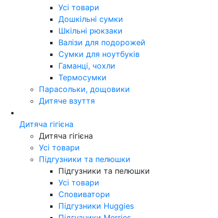
Усі товари
Дошкільні сумки
Шкільні рюкзаки
Валізи для подорожей
Сумки для ноутбуків
Гаманці, чохли
Термосумки
Парасольки, дощовики
Дитяче взуття
Дитяча гігієна
Дитяча гігієна
Усі товари
Підгузники та пелюшки
Підгузники та пелюшки
Усі товари
Сповиватори
Підгузники Huggies
Підгузники Merries