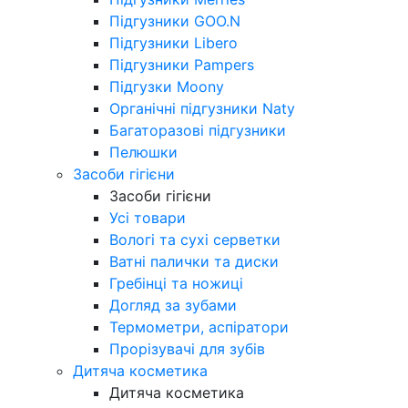
Підгузники GOO.N
Підгузники Libero
Підгузники Pampers
Підгузки Moony
Органічні підгузники Naty
Багаторазові підгузники
Пелюшки
Засоби гігієни
Засоби гігієни
Усі товари
Вологі та сухі серветки
Ватні палички та диски
Гребінці та ножиці
Догляд за зубами
Термометри, аспіратори
Прорізувачі для зубів
Дитяча косметика
Дитяча косметика