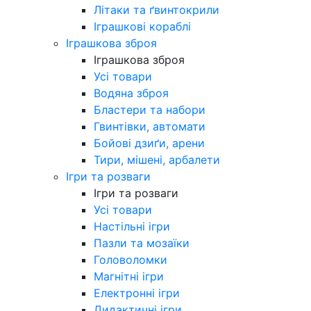
Літаки та ґвинтокрили
Іграшкові кораблі
Іграшкова зброя
Іграшкова зброя
Усі товари
Водяна зброя
Бластери та набори
Гвинтівки, автомати
Бойові дзиґи, арени
Тири, мішені, арбалети
Ігри та розваги
Ігри та розваги
Усі товари
Настільні ігри
Пазли та мозаїки
Головоломки
Магнітні ігри
Електронні ігри
Дидактичні ігри