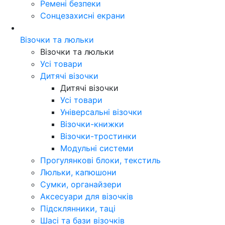
Ремені безпеки
Сонцезахисні екрани
Візочки та люльки
Візочки та люльки
Усі товари
Дитячі візочки
Дитячі візочки
Усі товари
Універсальні візочки
Візочки-книжки
Візочки-тростинки
Модульні системи
Прогулянкові блоки, текстиль
Люльки, капюшони
Сумки, органайзери
Аксесуари для візочків
Підсклянники, таці
Шасі та бази візочків