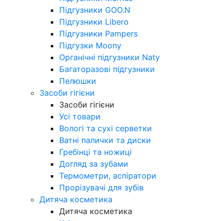
Підгузники GOO.N
Підгузники Libero
Підгузники Pampers
Підгузки Moony
Органічні підгузники Naty
Багаторазові підгузники
Пелюшки
Засоби гігієни
Засоби гігієни
Усі товари
Вологі та сухі серветки
Ватні палички та диски
Гребінці та ножиці
Догляд за зубами
Термометри, аспіратори
Прорізувачі для зубів
Дитяча косметика
Дитяча косметика