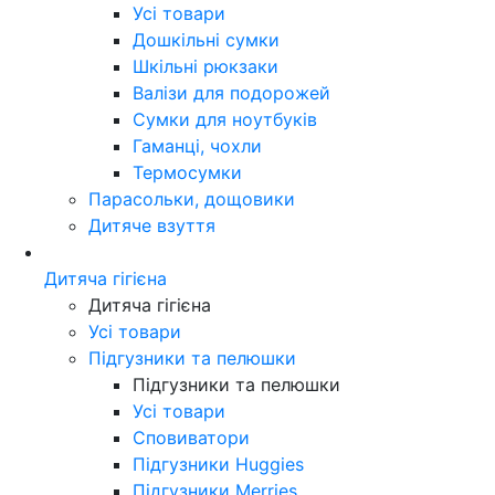
Усі товари
Дошкільні сумки
Шкільні рюкзаки
Валізи для подорожей
Сумки для ноутбуків
Гаманці, чохли
Термосумки
Парасольки, дощовики
Дитяче взуття
Дитяча гігієна
Дитяча гігієна
Усі товари
Підгузники та пелюшки
Підгузники та пелюшки
Усі товари
Сповиватори
Підгузники Huggies
Підгузники Merries