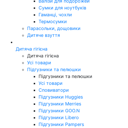
Валізи для подорожей
Сумки для ноутбуків
Гаманці, чохли
Термосумки
Парасольки, дощовики
Дитяче взуття
Дитяча гігієна
Дитяча гігієна
Усі товари
Підгузники та пелюшки
Підгузники та пелюшки
Усі товари
Сповиватори
Підгузники Huggies
Підгузники Merries
Підгузники GOO.N
Підгузники Libero
Підгузники Pampers