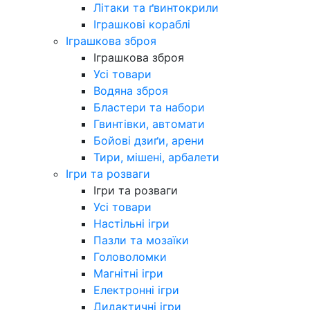
Літаки та ґвинтокрили
Іграшкові кораблі
Іграшкова зброя
Іграшкова зброя
Усі товари
Водяна зброя
Бластери та набори
Гвинтівки, автомати
Бойові дзиґи, арени
Тири, мішені, арбалети
Ігри та розваги
Ігри та розваги
Усі товари
Настільні ігри
Пазли та мозаїки
Головоломки
Магнітні ігри
Електронні ігри
Дидактичні ігри