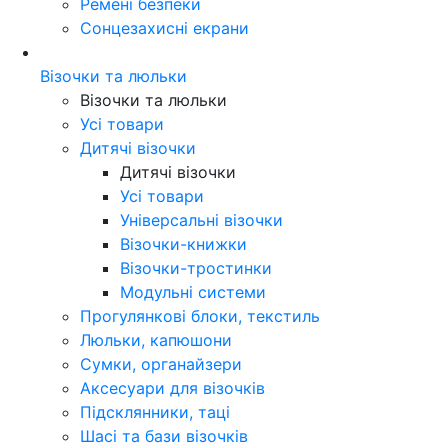
Ремені безпеки
Сонцезахисні екрани
Візочки та люльки
Візочки та люльки
Усі товари
Дитячі візочки
Дитячі візочки
Усі товари
Універсальні візочки
Візочки-книжки
Візочки-тростинки
Модульні системи
Прогулянкові блоки, текстиль
Люльки, капюшони
Сумки, органайзери
Аксесуари для візочків
Підсклянники, таці
Шасі та бази візочків