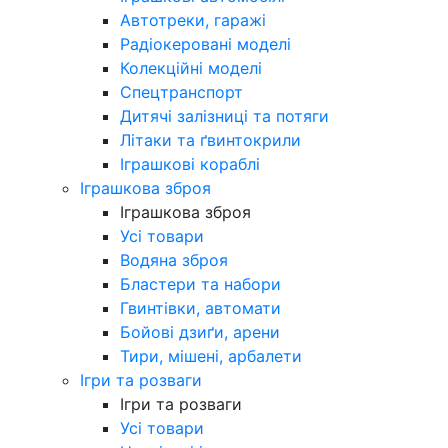
Автотреки, гаражі
Радіокеровані моделі
Колекційні моделі
Спецтранспорт
Дитячі залізниці та потяги
Літаки та ґвинтокрили
Іграшкові кораблі
Іграшкова зброя
Іграшкова зброя
Усі товари
Водяна зброя
Бластери та набори
Гвинтівки, автомати
Бойові дзиґи, арени
Тири, мішені, арбалети
Ігри та розваги
Ігри та розваги
Усі товари