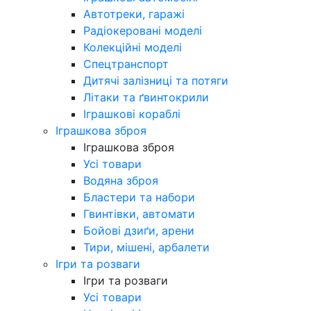
Автотреки, гаражі
Радіокеровані моделі
Колекційні моделі
Спецтранспорт
Дитячі залізниці та потяги
Літаки та ґвинтокрили
Іграшкові кораблі
Іграшкова зброя
Іграшкова зброя
Усі товари
Водяна зброя
Бластери та набори
Гвинтівки, автомати
Бойові дзиґи, арени
Тири, мішені, арбалети
Ігри та розваги
Ігри та розваги
Усі товари