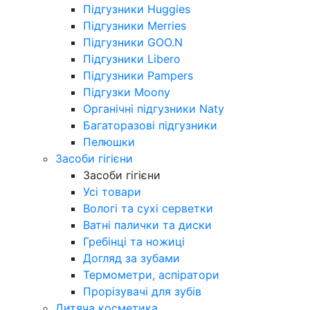
Підгузники Huggies
Підгузники Merries
Підгузники GOO.N
Підгузники Libero
Підгузники Pampers
Підгузки Moony
Органічні підгузники Naty
Багаторазові підгузники
Пелюшки
Засоби гігієни
Засоби гігієни
Усі товари
Вологі та сухі серветки
Ватні палички та диски
Гребінці та ножиці
Догляд за зубами
Термометри, аспіратори
Прорізувачі для зубів
Дитяча косметика