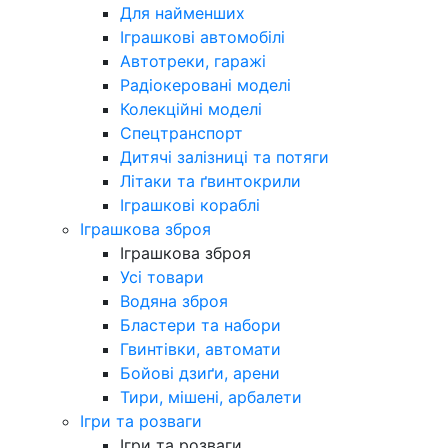
Для найменших
Іграшкові автомобілі
Автотреки, гаражі
Радіокеровані моделі
Колекційні моделі
Спецтранспорт
Дитячі залізниці та потяги
Літаки та ґвинтокрили
Іграшкові кораблі
Іграшкова зброя
Іграшкова зброя
Усі товари
Водяна зброя
Бластери та набори
Гвинтівки, автомати
Бойові дзиґи, арени
Тири, мішені, арбалети
Ігри та розваги
Ігри та розваги