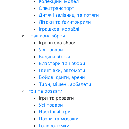
Колекційні моделі
Спецтранспорт
Дитячі залізниці та потяги
Літаки та ґвинтокрили
Іграшкові кораблі
Іграшкова зброя
Іграшкова зброя
Усі товари
Водяна зброя
Бластери та набори
Гвинтівки, автомати
Бойові дзиґи, арени
Тири, мішені, арбалети
Ігри та розваги
Ігри та розваги
Усі товари
Настільні ігри
Пазли та мозаїки
Головоломки