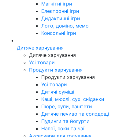
Магнітні ігри
Електронні ігри
Дидактичні ігри
Лото, доміно, мемо
Консольні ігри
Дитяче харчування
Дитяче харчування
Усі товари
Продукти харчування
Продукти харчування
Усі товари
Дитячі суміші
Каші, мюслі, сухі сніданки
Пюре, супи, паштети
Дитяче печиво та солодощі
Пудинги та йогурти
Напої, соки та чаї
Аксесуари для годування