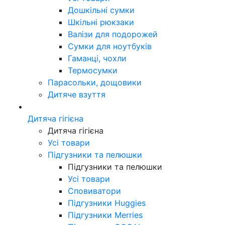
Дошкільні сумки
Шкільні рюкзаки
Валізи для подорожей
Сумки для ноутбуків
Гаманці, чохли
Термосумки
Парасольки, дощовики
Дитяче взуття
Дитяча гігієна
Дитяча гігієна
Усі товари
Підгузники та пелюшки
Підгузники та пелюшки
Усі товари
Сповиватори
Підгузники Huggies
Підгузники Merries