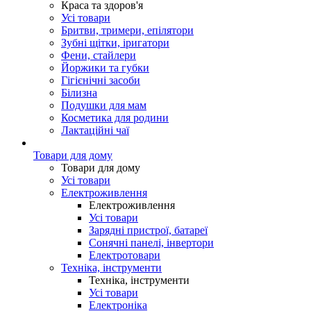
Краса та здоров'я
Усі товари
Бритви, тримери, епілятори
Зубні щітки, іригатори
Фени, стайлери
Йоржики та губки
Гігієнічні засоби
Білизна
Подушки для мам
Косметика для родини
Лактаційні чаї
Товари для дому
Товари для дому
Усі товари
Електроживлення
Електроживлення
Усі товари
Зарядні пристрої, батареї
Сонячні панелі, інвертори
Електротовари
Техніка, інструменти
Техніка, інструменти
Усі товари
Електроніка