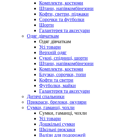
Комплекти, костюми
Штани, напівкомбінезони
Кофти, светри, піджаки
Сорочки та футболки
Шорти
Галантерея та аксесуари
Одяг дівчаткам
Одяг дівчаткам
Усі товари
Верхній одяг
Сукні, спідниці, шорти
Штани, напівкомбінезони
Комплекти, костюми
Блузки, сорочки, топи
Кофти та светри
Футболки, майки
Галантерея та аксесуари
Дитячі спальники
Прикраси, брелоки, окуляри
Сумки, гаманці, чохли
Сумки, гаманці, чохли
Усі товари
Дошкільні сумки
Шкільні рюкзаки
Валізи для подорожей