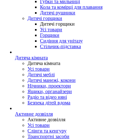
Губки та мильниці
Кола та комірці для плавання
Дитячі рушники
Дитячі горщики
Дитячі горщики
Усі товари
Горщики
Сидіння для унітазу
Стільчик-підставка
Дитяча кімната
Дитяча кімната
Усі товари
Дитячі меблі
Дитячі манежі, кокони
Нічники, проектори
Ящики, органайзери
Радіо та відео няні
Безпека дітей вдома
Активне дозвілля
Активне дозвілля
Усі товари
Слінги та кенгуру
Транспортні засоби