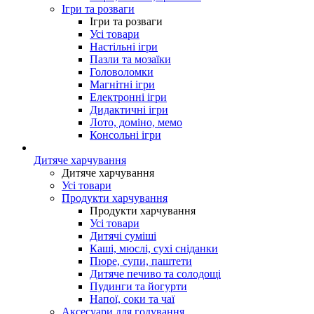
Ігри та розваги
Ігри та розваги
Усі товари
Настільні ігри
Пазли та мозаїки
Головоломки
Магнітні ігри
Електронні ігри
Дидактичні ігри
Лото, доміно, мемо
Консольні ігри
Дитяче харчування
Дитяче харчування
Усі товари
Продукти харчування
Продукти харчування
Усі товари
Дитячі суміші
Каші, мюслі, сухі сніданки
Пюре, супи, паштети
Дитяче печиво та солодощі
Пудинги та йогурти
Напої, соки та чаї
Аксесуари для годування