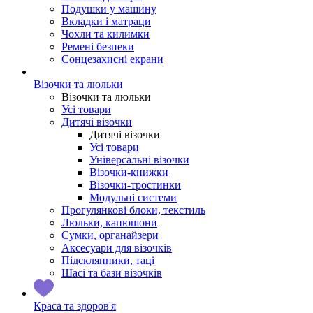
Подушки у машину
Вкладки і матраци
Чохли та килимки
Ремені безпеки
Сонцезахисні екрани
Візочки та люльки
Візочки та люльки
Усі товари
Дитячі візочки
Дитячі візочки
Усі товари
Універсальні візочки
Візочки-книжки
Візочки-тростинки
Модульні системи
Прогулянкові блоки, текстиль
Люльки, капюшони
Сумки, органайзери
Аксесуари для візочків
Підсклянники, таці
Шасі та бази візочків
Краса та здоров'я