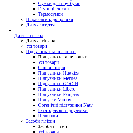
Сумки для ноутбуків
Гаманці, чохли
Термосумки
Парасольки, дощовики
Дитяче взуття
Дитяча гігієна
Дитяча гігієна
Усі товари
Підгузники та пелюшки
Підгузники та пелюшки
Усі товари
Сповиватори
Підгузники Huggies
Підгузники Merries
Підгузники GOO.N
Підгузники Libero
Підгузники Pampers
Підгузки Moony
Органічні підгузники Naty
Багаторазові підгузники
Пелюшки
Засоби гігієни
Засоби гігієни
Усі товари