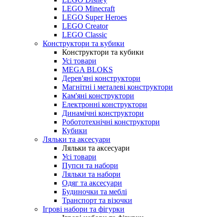
LEGO Minecraft
LEGO Super Heroes
LEGO Creator
LEGO Classic
Конструктори та кубики
Конструктори та кубики
Усі товари
MEGA BLOKS
Дерев'яні конструктори
Магнітні і металеві конструктори
Кам'яні конструктори
Електронні конструктори
Динамічні конструктори
Робототехнічні конструктори
Кубики
Ляльки та аксесуари
Ляльки та аксесуари
Усі товари
Пупси та набори
Ляльки та набори
Одяг та аксесуари
Будиночки та меблі
Транспорт та візочки
Ігрові набори та фігурки