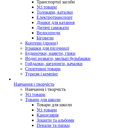
Транспортні засоби
Усі товари
Толокари, каталки
Електротранспорт
Дошки для катання
Дитячі самокати
Велосипеди
Біговели
Коптери (дрони)
Іграшки для пісочниці
Будиночки, намети, гірки
Водні розваги, мильні бульбашки
Гойдалки, шезлонги, качалки
Спортивні товари
Туризм і кемпінг
Навчання і творчість
Навчання і творчість
Усі товари
Товари для школи
Товари для школи
Усі товари
Канцелярія
Зошити та альбоми
Пенали та папки