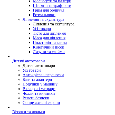
Мольберти та палітри
Штампи та трафарети
Грим для обличчя
Розмальовки
Ліплення та скульптура
Ліплення та скульптура
Усі товари
Тісто для ліплення
Маса для ліплення
Пластилін та глина
Кінетичний пісок
Лизуни та слайми
Дитячі автотовари
Дитячі автотовари
Усі товари
Автокрісла і переноски
Бази та адаптери
Подушки у машину
Вкладки і матраци
Чохли та килимки
Ремені безпеки
Сонцезахисні екрани
Візочки та люльки