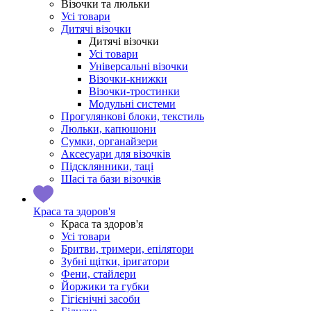
Візочки та люльки
Усі товари
Дитячі візочки
Дитячі візочки
Усі товари
Універсальні візочки
Візочки-книжки
Візочки-тростинки
Модульні системи
Прогулянкові блоки, текстиль
Люльки, капюшони
Сумки, органайзери
Аксесуари для візочків
Підсклянники, таці
Шасі та бази візочків
Краса та здоров'я
Краса та здоров'я
Усі товари
Бритви, тримери, епілятори
Зубні щітки, іригатори
Фени, стайлери
Йоржики та губки
Гігієнічні засоби