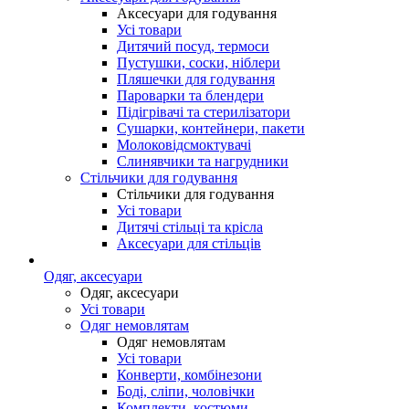
Аксесуари для годування
Усі товари
Дитячий посуд, термоси
Пустушки, соски, ніблери
Пляшечки для годування
Пароварки та блендери
Підігрівачі та стерилізатори
Сушарки, контейнери, пакети
Молоковідсмоктувачі
Слинявчики та нагрудники
Стільчики для годування
Стільчики для годування
Усі товари
Дитячі стільці та крісла
Аксесуари для стільців
Одяг, аксесуари
Одяг, аксесуари
Усі товари
Одяг немовлятам
Одяг немовлятам
Усі товари
Конверти, комбінезони
Боді, сліпи, чоловічки
Комплекти, костюми