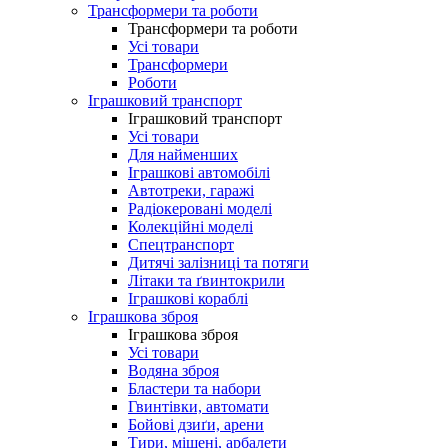
Трансформери та роботи
Трансформери та роботи
Усі товари
Трансформери
Роботи
Іграшковий транспорт
Іграшковий транспорт
Усі товари
Для найменших
Іграшкові автомобілі
Автотреки, гаражі
Радіокеровані моделі
Колекційні моделі
Спецтранспорт
Дитячі залізниці та потяги
Літаки та ґвинтокрили
Іграшкові кораблі
Іграшкова зброя
Іграшкова зброя
Усі товари
Водяна зброя
Бластери та набори
Гвинтівки, автомати
Бойові дзиґи, арени
Тири, мішені, арбалети