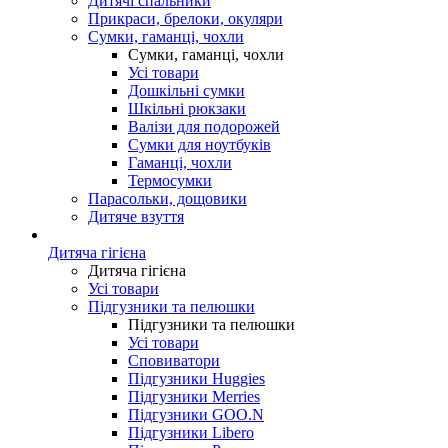
Дитячі спальники
Прикраси, брелоки, окуляри
Сумки, гаманці, чохли
Сумки, гаманці, чохли
Усі товари
Дошкільні сумки
Шкільні рюкзаки
Валізи для подорожей
Сумки для ноутбуків
Гаманці, чохли
Термосумки
Парасольки, дощовики
Дитяче взуття
Дитяча гігієна
Дитяча гігієна
Усі товари
Підгузники та пелюшки
Підгузники та пелюшки
Усі товари
Сповиватори
Підгузники Huggies
Підгузники Merries
Підгузники GOO.N
Підгузники Libero