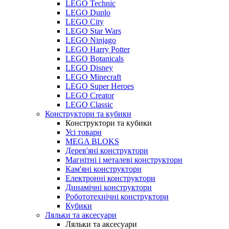
LEGO Technic
LEGO Duplo
LEGO City
LEGO Star Wars
LEGO Ninjago
LEGO Harry Potter
LEGO Botanicals
LEGO Disney
LEGO Minecraft
LEGO Super Heroes
LEGO Creator
LEGO Classic
Конструктори та кубики
Конструктори та кубики
Усі товари
MEGA BLOKS
Дерев'яні конструктори
Магнітні і металеві конструктори
Кам'яні конструктори
Електронні конструктори
Динамічні конструктори
Робототехнічні конструктори
Кубики
Ляльки та аксесуари
Ляльки та аксесуари