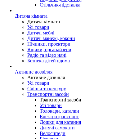
Стільчик-підставка
Дитяча кімната
Дитяча кімната
Усі товари
Дитячі меблі
Дитячі манежі, кокони
Нічники, проектори
Ящики, органайзери
Радіо та відео няні
Безпека дітей вдома
Активне дозвілля
Активне дозвілля
Усі товари
Слінги та кенгуру
Транспортні засоби
Транспортні засоби
Усі товари
Толокари, каталки
Електротранспорт
Дошки для катання
Дитячі самокати
Велосипеди
Біговели