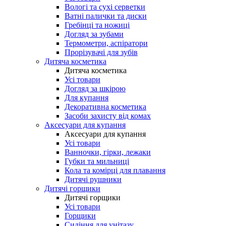
Вологі та сухі серветки
Ватні палички та диски
Гребінці та ножиці
Догляд за зубами
Термометри, аспіратори
Прорізувачі для зубів
Дитяча косметика
Дитяча косметика
Усі товари
Догляд за шкірою
Для купання
Декоративна косметика
Засоби захисту від комах
Аксесуари для купання
Аксесуари для купання
Усі товари
Ванночки, гірки, лежаки
Губки та мильниці
Кола та комірці для плавання
Дитячі рушники
Дитячі горщики
Дитячі горщики
Усі товари
Горщики
Сидіння для унітазу