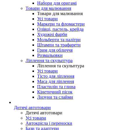
Набори для оригамі
Товари для малювання
Товари для малювання
Усі товари
Маркери та фломастери
Олівці, пастель, крейда
Художні фарби
Мольберти та палітри
Штампи та трафарети
Грим для обличчя
Розмальовки
Ліплення та скульптура
Ліплення та скульптура
Усі товари
Тісто для ліплення
Маса для ліплення
Пластилін та глина
Кінетичний пісок
Лизуни та слайми
Дитячі автотовари
Дитячі автотовари
Усі товари
Автокрісла і переноски
Бази та адаптери