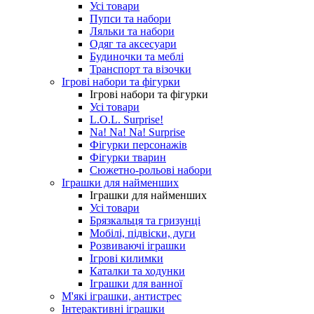
Усі товари
Пупси та набори
Ляльки та набори
Одяг та аксесуари
Будиночки та меблі
Транспорт та візочки
Ігрові набори та фігурки
Ігрові набори та фігурки
Усі товари
L.O.L. Surprise!
Na! Na! Na! Surprise
Фігурки персонажів
Фігурки тварин
Сюжетно-рольові набори
Іграшки для найменших
Іграшки для найменших
Усі товари
Брязкальця та гризунці
Мобілі, підвіски, дуги
Розвиваючі іграшки
Ігрові килимки
Каталки та ходунки
Іграшки для ванної
М'які іграшки, антистрес
Інтерактивні іграшки