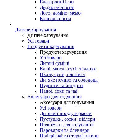
Електронні ігри
Дидактичні ігри
Лото, доміно, мемо
Консольні ігри
Дитяче харчування
Дитяче харчування
Усі товари
Продукти харчування
Продукти харчування
Усі товари
Дитячі суміші
Каші, мюслі, сухі сніданки
Пюре, супи, паштети
Дитяче печиво та солодощі
Пудинги та йогурти
Напої, соки та чаї
Аксесуари для годування
Аксесуари для годування
Усі товари
Дитячий посуд, термоси
Пустушки, соски, ніблери
Пляшечки для годування
Пароварки та блендери
Підігрівачі та стерилізатори