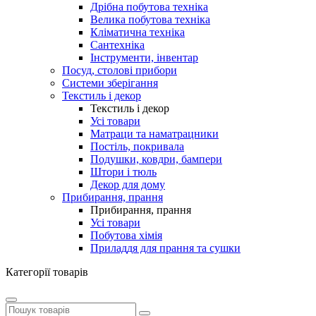
Дрібна побутова техніка
Велика побутова техніка
Кліматична техніка
Сантехніка
Інструменти, інвентар
Посуд, столові прибори
Системи зберігання
Текстиль і декор
Текстиль і декор
Усі товари
Матраци та наматрацники
Постіль, покривала
Подушки, ковдри, бампери
Штори і тюль
Декор для дому
Прибирання, прання
Прибирання, прання
Усі товари
Побутова хімія
Приладдя для прання та сушки
Категорії товарів