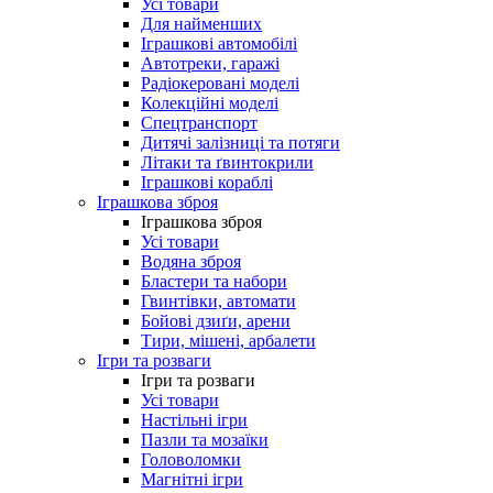
Усі товари
Для найменших
Іграшкові автомобілі
Автотреки, гаражі
Радіокеровані моделі
Колекційні моделі
Спецтранспорт
Дитячі залізниці та потяги
Літаки та ґвинтокрили
Іграшкові кораблі
Іграшкова зброя
Іграшкова зброя
Усі товари
Водяна зброя
Бластери та набори
Гвинтівки, автомати
Бойові дзиґи, арени
Тири, мішені, арбалети
Ігри та розваги
Ігри та розваги
Усі товари
Настільні ігри
Пазли та мозаїки
Головоломки
Магнітні ігри