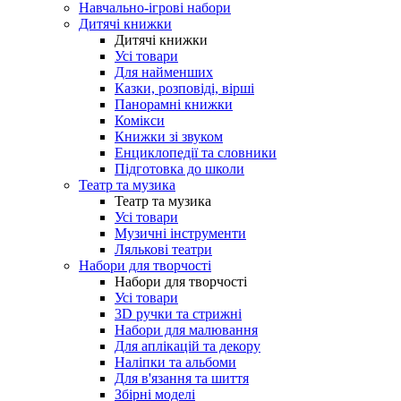
Навчально-ігрові набори
Дитячі книжки
Дитячі книжки
Усі товари
Для найменших
Казки, розповіді, вірші
Панорамні книжки
Комікси
Книжки зі звуком
Енциклопедії та словники
Підготовка до школи
Театр та музика
Театр та музика
Усі товари
Музичні інструменти
Лялькові театри
Набори для творчості
Набори для творчості
Усі товари
3D ручки та стрижні
Набори для малювання
Для аплікацій та декору
Наліпки та альбоми
Для в'язання та шиття
Збірні моделі