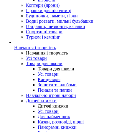
Коптери (дрони)
Іграшки для пісочниці
Будиночки, намети, гірки
Водні розваги, мильні бульбашки
Гойдалки, шезлонги, качалки
Спортивні товари
Туризм і кемпінг
Навчання і творчість
Навчання і творчість
Усі товари
Товари для школи
Товари для школи
Усі товари
Канцелярія
Зошити та альбоми
Пенали та папки
Навчально-ігрові набори
Дитячі книжки
Дитячі книжки
Усі товари
Для найменших
Казки, розповіді, вірші
Панорамні книжки