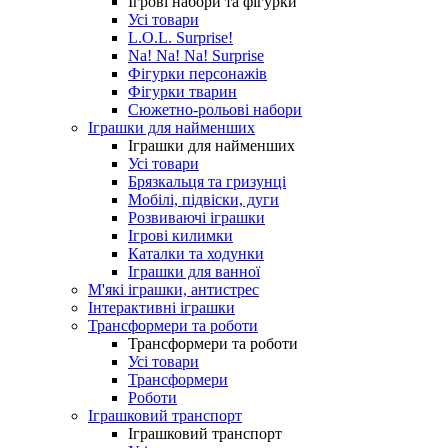
Ігрові набори та фігурки
Усі товари
L.O.L. Surprise!
Na! Na! Na! Surprise
Фігурки персонажів
Фігурки тварин
Сюжетно-рольові набори
Іграшки для найменших
Іграшки для найменших
Усі товари
Брязкальця та гризунці
Мобілі, підвіски, дуги
Розвиваючі іграшки
Ігрові килимки
Каталки та ходунки
Іграшки для ванної
М'які іграшки, антистрес
Інтерактивні іграшки
Трансформери та роботи
Трансформери та роботи
Усі товари
Трансформери
Роботи
Іграшковий транспорт
Іграшковий транспорт