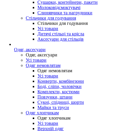
Сушарки, контейнери, пакети
Молоковідсмоктувачі
Слинявчики та нагрудники
Стільчики для годування
Стільчики для годування
Усі товари
Дитячі стільці та крісла
Аксесуари для стільців
Одяг, аксесуари
Одяг, аксесуари
Усі товари
Одяг немовлятам
Одяг немовлятам
Усі товари
Конверти, комбінезони
Боді, сліпи, чоловічки
Комплекти, костюми
Повзунки, штани
Сукні, спідниці, шорти
Майки та труси
Одяг хлопчикам
Одяг хлопчикам
Усі товари
Верхній одяг