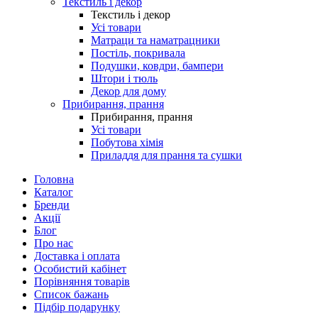
Текстиль і декор
Текстиль і декор
Усі товари
Матраци та наматрацники
Постіль, покривала
Подушки, ковдри, бампери
Штори і тюль
Декор для дому
Прибирання, прання
Прибирання, прання
Усі товари
Побутова хімія
Приладдя для прання та сушки
Головна
Каталог
Бренди
Акції
Блог
Про нас
Доставка і оплата
Особистий кабінет
Порівняння товарів
Список бажань
Підбір подарунку