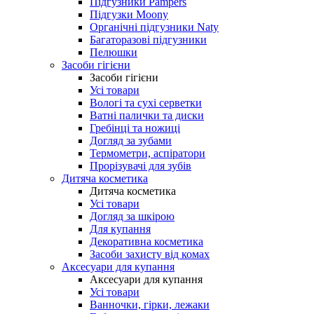
Підгузники Pampers
Підгузки Moony
Органічні підгузники Naty
Багаторазові підгузники
Пелюшки
Засоби гігієни
Засоби гігієни
Усі товари
Вологі та сухі серветки
Ватні палички та диски
Гребінці та ножиці
Догляд за зубами
Термометри, аспіратори
Прорізувачі для зубів
Дитяча косметика
Дитяча косметика
Усі товари
Догляд за шкірою
Для купання
Декоративна косметика
Засоби захисту від комах
Аксесуари для купання
Аксесуари для купання
Усі товари
Ванночки, гірки, лежаки