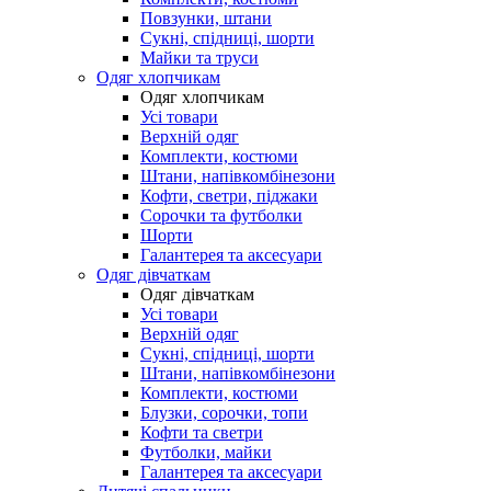
Повзунки, штани
Сукні, спідниці, шорти
Майки та труси
Одяг хлопчикам
Одяг хлопчикам
Усі товари
Верхній одяг
Комплекти, костюми
Штани, напівкомбінезони
Кофти, светри, піджаки
Сорочки та футболки
Шорти
Галантерея та аксесуари
Одяг дівчаткам
Одяг дівчаткам
Усі товари
Верхній одяг
Сукні, спідниці, шорти
Штани, напівкомбінезони
Комплекти, костюми
Блузки, сорочки, топи
Кофти та светри
Футболки, майки
Галантерея та аксесуари