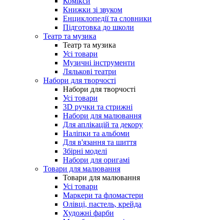
Комікси
Книжки зі звуком
Енциклопедії та словники
Підготовка до школи
Театр та музика
Театр та музика
Усі товари
Музичні інструменти
Лялькові театри
Набори для творчості
Набори для творчості
Усі товари
3D ручки та стрижні
Набори для малювання
Для аплікацій та декору
Наліпки та альбоми
Для в'язання та шиття
Збірні моделі
Набори для оригамі
Товари для малювання
Товари для малювання
Усі товари
Маркери та фломастери
Олівці, пастель, крейда
Художні фарби