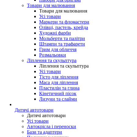
Товари для малювання
Товари для малювання
Усі товари
Маркери та фломастери
Олівці, пастель, крейда
Художні фарби
Мольберти та палітри
Штампи та трафарети
Грим для обличчя
Розмальовки
Ліплення та скульптура
Ліплення та скульптура
Усі товари
Тісто для ліплення
Маса для ліплення
Пластилін та глина
Кінетичний пісок
Лизуни та слайми
Дитячі автотовари
Дитячі автотовари
Усі товари
Автокрісла і переноски
Бази та адаптери