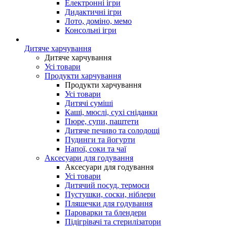
Електронні ігри
Дидактичні ігри
Лото, доміно, мемо
Консольні ігри
Дитяче харчування
Дитяче харчування
Усі товари
Продукти харчування
Продукти харчування
Усі товари
Дитячі суміші
Каші, мюслі, сухі сніданки
Пюре, супи, паштети
Дитяче печиво та солодощі
Пудинги та йогурти
Напої, соки та чаї
Аксесуари для годування
Аксесуари для годування
Усі товари
Дитячий посуд, термоси
Пустушки, соски, ніблери
Пляшечки для годування
Пароварки та блендери
Підігрівачі та стерилізатори