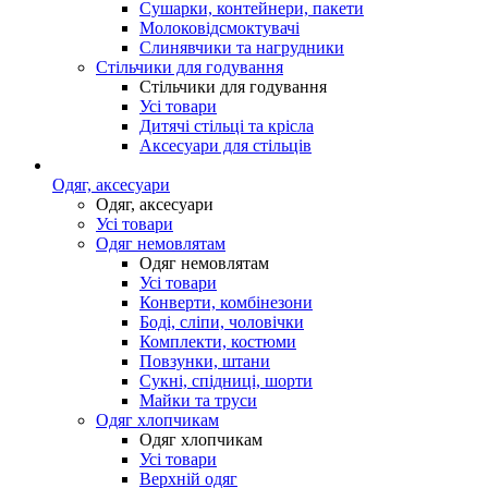
Сушарки, контейнери, пакети
Молоковідсмоктувачі
Слинявчики та нагрудники
Стільчики для годування
Стільчики для годування
Усі товари
Дитячі стільці та крісла
Аксесуари для стільців
Одяг, аксесуари
Одяг, аксесуари
Усі товари
Одяг немовлятам
Одяг немовлятам
Усі товари
Конверти, комбінезони
Боді, сліпи, чоловічки
Комплекти, костюми
Повзунки, штани
Сукні, спідниці, шорти
Майки та труси
Одяг хлопчикам
Одяг хлопчикам
Усі товари
Верхній одяг