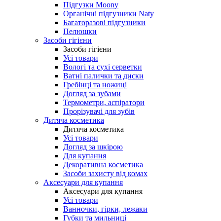
Підгузки Moony
Органічні підгузники Naty
Багаторазові підгузники
Пелюшки
Засоби гігієни
Засоби гігієни
Усі товари
Вологі та сухі серветки
Ватні палички та диски
Гребінці та ножиці
Догляд за зубами
Термометри, аспіратори
Прорізувачі для зубів
Дитяча косметика
Дитяча косметика
Усі товари
Догляд за шкірою
Для купання
Декоративна косметика
Засоби захисту від комах
Аксесуари для купання
Аксесуари для купання
Усі товари
Ванночки, гірки, лежаки
Губки та мильниці