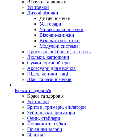
Візочки та люльки
Усі товари
Дитячі візочки
Дитячі візочки
Усі товари
Універсальні візочки
Візочки-книжки
Візочки-тростинки
Модульні системи
Прогулянкові блоки, текстиль
Люльки, капюшони
Сумки, органайзери
Аксесуари для візочків
Підсклянники, таці
Шасі та бази візочків
Краса та здоров'я
Краса та здоров'я
Усі товари
Бритви, тримери, епілятори
Зубні щітки, іригатори
Фени, стайлери
Йоржики та губки
Гігієнічні засоби
Білизна