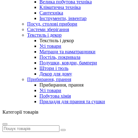
Велика побутова техніка
Кліматична техніка
Сантехніка
Інструменти, інвентар
Посуд, столові прибори
Системи зберігання
Текстиль і декор
Текстиль і декор
Усі товари
Матраци та наматрацники
Постіль, покривала
Подушки, ковдри, бампери
Штори і тюль
Декор для дому
Прибирання, прання
Прибирання, прання
Усі товари
Побутова хімія
Приладдя для прання та сушки
Категорії товарів