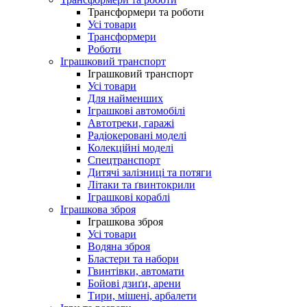
Трансформери та роботи
Усі товари
Трансформери
Роботи
Іграшковий транспорт
Іграшковий транспорт
Усі товари
Для найменших
Іграшкові автомобілі
Автотреки, гаражі
Радіокеровані моделі
Колекційні моделі
Спецтранспорт
Дитячі залізниці та потяги
Літаки та ґвинтокрили
Іграшкові кораблі
Іграшкова зброя
Іграшкова зброя
Усі товари
Водяна зброя
Бластери та набори
Гвинтівки, автомати
Бойові дзиґи, арени
Тири, мішені, арбалети