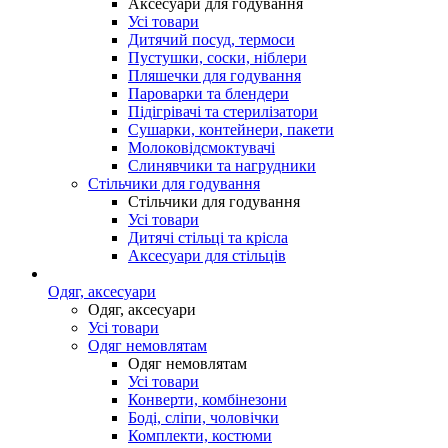
Аксесуари для годування
Усі товари
Дитячий посуд, термоси
Пустушки, соски, ніблери
Пляшечки для годування
Пароварки та блендери
Підігрівачі та стерилізатори
Сушарки, контейнери, пакети
Молоковідсмоктувачі
Слинявчики та нагрудники
Стільчики для годування
Стільчики для годування
Усі товари
Дитячі стільці та крісла
Аксесуари для стільців
Одяг, аксесуари
Одяг, аксесуари
Усі товари
Одяг немовлятам
Одяг немовлятам
Усі товари
Конверти, комбінезони
Боді, сліпи, чоловічки
Комплекти, костюми