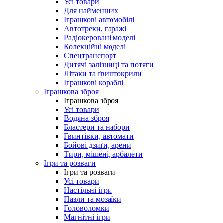
Усі товари
Для найменших
Іграшкові автомобілі
Автотреки, гаражі
Радіокеровані моделі
Колекційні моделі
Спецтранспорт
Дитячі залізниці та потяги
Літаки та ґвинтокрили
Іграшкові кораблі
Іграшкова зброя
Іграшкова зброя
Усі товари
Водяна зброя
Бластери та набори
Гвинтівки, автомати
Бойові дзиґи, арени
Тири, мішені, арбалети
Ігри та розваги
Ігри та розваги
Усі товари
Настільні ігри
Пазли та мозаїки
Головоломки
Магнітні ігри