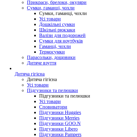
Прикраси, брелоки, окуляри
Сумки, гаманці, чохли
Сумки, гаманці, чохли
Усі товари
Дошкільні сумки
Шкільні рюкзаки
Валізи для подорожей
Сумки для ноутбуків
Гаманці, чохли
Термосумки
Парасольки, дощовики
Дитяче взуття
Дитяча гігієна
Дитяча гігієна
Усі товари
Підгузники та пелюшки
Підгузники та пелюшки
Усі товари
Сповиватори
Підгузники Huggies
Підгузники Merries
Підгузники GOO.N
Підгузники Libero
Підгузники Pampers