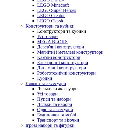
LEGO Minecraft
LEGO Super Heroes
LEGO Creator
LEGO Classic
Конструктори та кубики
Конструктори та кубики
Усі товари
MEGA BLOKS
Дерев'яні конструктори
Магнітні і металеві конструктори
Кам'яні конструктори
Електронні конструктори
Динамічні конструктори
Робототехнічні конструктори
Кубики
Ляльки та аксесуари
Ляльки та аксесуари
Усі товари
Пупси та набори
Ляльки та набори
Одяг та аксесуари
Будиночки та меблі
Транспорт та візочки
Ігрові набори та фігурки