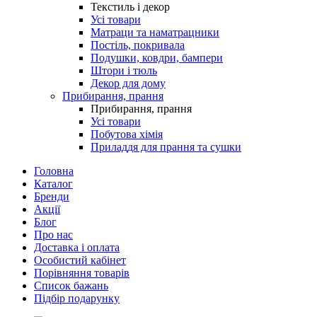
Текстиль і декор
Усі товари
Матраци та наматрацники
Постіль, покривала
Подушки, ковдри, бампери
Штори і тюль
Декор для дому
Прибирання, прання
Прибирання, прання
Усі товари
Побутова хімія
Приладдя для прання та сушки
Головна
Каталог
Бренди
Акції
Блог
Про нас
Доставка і оплата
Особистий кабінет
Порівняння товарів
Список бажань
Підбір подарунку