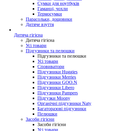
Сумки для ноутбуків
Гаманці, чохли
Термосумки
Парасольки, дощовики
Дитяче взуття
Дитяча гігієна
Дитяча гігієна
Усі товари
Підгузники та пелюшки
Підгузники та пелюшки
Усі товари
Сповиватори
Підгузники Huggies
Підгузники Merries
Підгузники GOO.N
Підгузники Libero
Підгузники Pampers
Підгузки Moony
Органічні підгузники Naty
Багаторазові підгузники
Пелюшки
Засоби гігієни
Засоби гігієни
Усі товари