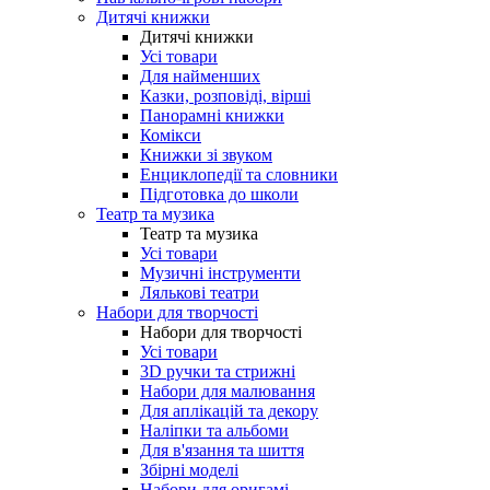
Дитячі книжки
Дитячі книжки
Усі товари
Для найменших
Казки, розповіді, вірші
Панорамні книжки
Комікси
Книжки зі звуком
Енциклопедії та словники
Підготовка до школи
Театр та музика
Театр та музика
Усі товари
Музичні інструменти
Лялькові театри
Набори для творчості
Набори для творчості
Усі товари
3D ручки та стрижні
Набори для малювання
Для аплікацій та декору
Наліпки та альбоми
Для в'язання та шиття
Збірні моделі
Набори для оригамі