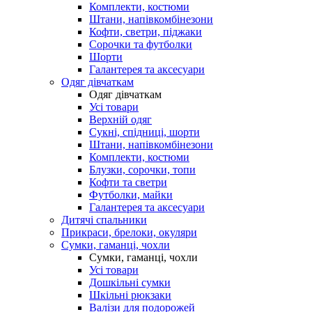
Комплекти, костюми
Штани, напівкомбінезони
Кофти, светри, піджаки
Сорочки та футболки
Шорти
Галантерея та аксесуари
Одяг дівчаткам
Одяг дівчаткам
Усі товари
Верхній одяг
Сукні, спідниці, шорти
Штани, напівкомбінезони
Комплекти, костюми
Блузки, сорочки, топи
Кофти та светри
Футболки, майки
Галантерея та аксесуари
Дитячі спальники
Прикраси, брелоки, окуляри
Сумки, гаманці, чохли
Сумки, гаманці, чохли
Усі товари
Дошкільні сумки
Шкільні рюкзаки
Валізи для подорожей