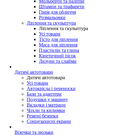
Мольберти та палітри
Штампи та трафарети
Грим для обличчя
Розмальовки
Ліплення та скульптура
Ліплення та скульптура
Усі товари
Тісто для ліплення
Маса для ліплення
Пластилін та глина
Кінетичний пісок
Лизуни та слайми
Дитячі автотовари
Дитячі автотовари
Усі товари
Автокрісла і переноски
Бази та адаптери
Подушки у машину
Вкладки і матраци
Чохли та килимки
Ремені безпеки
Сонцезахисні екрани
Візочки та люльки