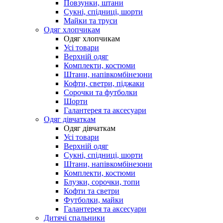
Повзунки, штани
Сукні, спідниці, шорти
Майки та труси
Одяг хлопчикам
Одяг хлопчикам
Усі товари
Верхній одяг
Комплекти, костюми
Штани, напівкомбінезони
Кофти, светри, піджаки
Сорочки та футболки
Шорти
Галантерея та аксесуари
Одяг дівчаткам
Одяг дівчаткам
Усі товари
Верхній одяг
Сукні, спідниці, шорти
Штани, напівкомбінезони
Комплекти, костюми
Блузки, сорочки, топи
Кофти та светри
Футболки, майки
Галантерея та аксесуари
Дитячі спальники