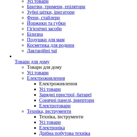
Усі товари
Бритви, тримери, епілятори
Зубні щітки, іригатори
Фени, стайлери
Йоржики та губки
Гігієнічні засоби
Білизна
Подушки для мам
Косметика для родини
Лактаційні чаї
Товари для дому
Товари для дому
Усі товари
Електроживлення
Електроживлення
Усі товари
Зарядні пристрої, батареї
Сонячні панелі, інвертори
Електротовари
Техніка, інструменти
Техніка, інструменти
Усі товари
Електроніка
Дрібна побутова техніка