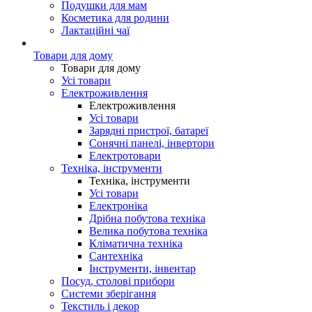
Подушки для мам
Косметика для родини
Лактаційні чаї
Товари для дому
Товари для дому
Усі товари
Електроживлення
Електроживлення
Усі товари
Зарядні пристрої, батареї
Сонячні панелі, інвертори
Електротовари
Техніка, інструменти
Техніка, інструменти
Усі товари
Електроніка
Дрібна побутова техніка
Велика побутова техніка
Кліматична техніка
Сантехніка
Інструменти, інвентар
Посуд, столові прибори
Системи зберігання
Текстиль і декор