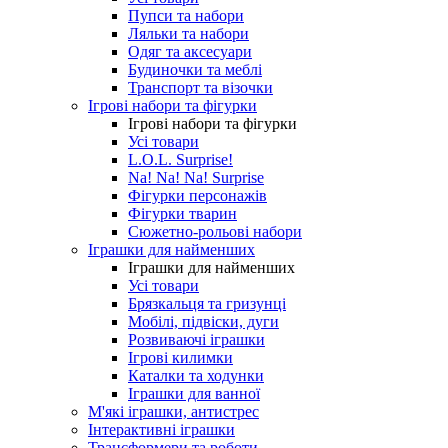
Пупси та набори
Ляльки та набори
Одяг та аксесуари
Будиночки та меблі
Транспорт та візочки
Ігрові набори та фігурки
Ігрові набори та фігурки
Усі товари
L.O.L. Surprise!
Na! Na! Na! Surprise
Фігурки персонажів
Фігурки тварин
Сюжетно-рольові набори
Іграшки для найменших
Іграшки для найменших
Усі товари
Брязкальця та гризунці
Мобілі, підвіски, дуги
Розвиваючі іграшки
Ігрові килимки
Каталки та ходунки
Іграшки для ванної
М'які іграшки, антистрес
Інтерактивні іграшки
Трансформери та роботи