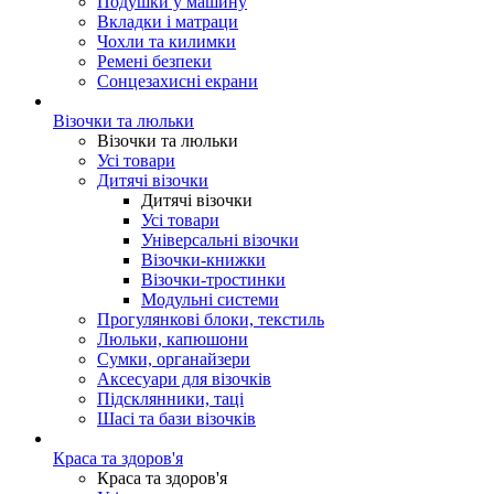
Подушки у машину
Вкладки і матраци
Чохли та килимки
Ремені безпеки
Сонцезахисні екрани
Візочки та люльки
Візочки та люльки
Усі товари
Дитячі візочки
Дитячі візочки
Усі товари
Універсальні візочки
Візочки-книжки
Візочки-тростинки
Модульні системи
Прогулянкові блоки, текстиль
Люльки, капюшони
Сумки, органайзери
Аксесуари для візочків
Підсклянники, таці
Шасі та бази візочків
Краса та здоров'я
Краса та здоров'я