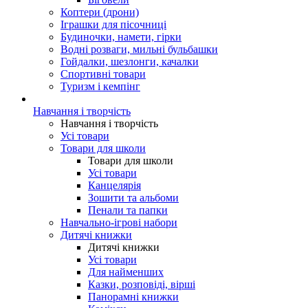
Коптери (дрони)
Іграшки для пісочниці
Будиночки, намети, гірки
Водні розваги, мильні бульбашки
Гойдалки, шезлонги, качалки
Спортивні товари
Туризм і кемпінг
Навчання і творчість
Навчання і творчість
Усі товари
Товари для школи
Товари для школи
Усі товари
Канцелярія
Зошити та альбоми
Пенали та папки
Навчально-ігрові набори
Дитячі книжки
Дитячі книжки
Усі товари
Для найменших
Казки, розповіді, вірші
Панорамні книжки