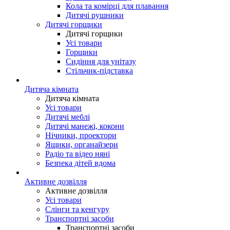
Кола та комірці для плавання
Дитячі рушники
Дитячі горщики
Дитячі горщики
Усі товари
Горщики
Сидіння для унітазу
Стільчик-підставка
Дитяча кімната
Дитяча кімната
Усі товари
Дитячі меблі
Дитячі манежі, кокони
Нічники, проектори
Ящики, органайзери
Радіо та відео няні
Безпека дітей вдома
Активне дозвілля
Активне дозвілля
Усі товари
Слінги та кенгуру
Транспортні засоби
Транспортні засоби