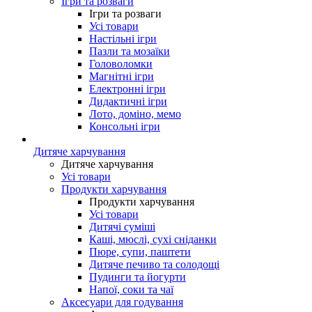
Ігри та розваги
Ігри та розваги
Усі товари
Настільні ігри
Пазли та мозаїки
Головоломки
Магнітні ігри
Електронні ігри
Дидактичні ігри
Лото, доміно, мемо
Консольні ігри
Дитяче харчування
Дитяче харчування
Усі товари
Продукти харчування
Продукти харчування
Усі товари
Дитячі суміші
Каші, мюслі, сухі сніданки
Пюре, супи, паштети
Дитяче печиво та солодощі
Пудинги та йогурти
Напої, соки та чаї
Аксесуари для годування