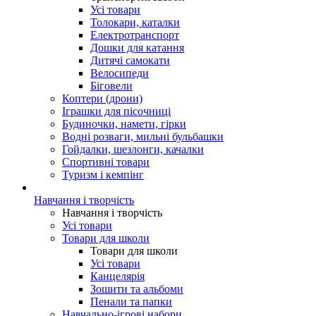
Усі товари
Толокари, каталки
Електротранспорт
Дошки для катання
Дитячі самокати
Велосипеди
Біговели
Коптери (дрони)
Іграшки для пісочниці
Будиночки, намети, гірки
Водні розваги, мильні бульбашки
Гойдалки, шезлонги, качалки
Спортивні товари
Туризм і кемпінг
Навчання і творчість
Навчання і творчість
Усі товари
Товари для школи
Товари для школи
Усі товари
Канцелярія
Зошити та альбоми
Пенали та папки
Навчально-ігрові набори