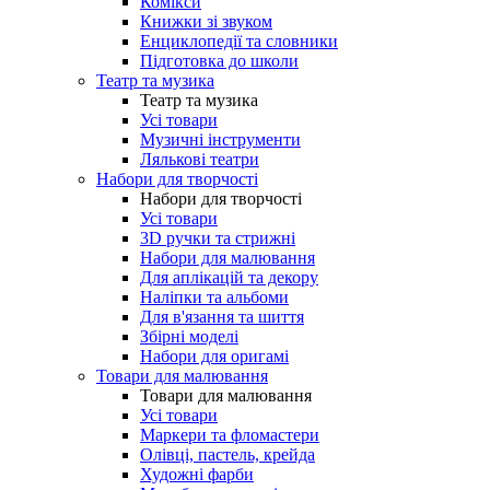
Комікси
Книжки зі звуком
Енциклопедії та словники
Підготовка до школи
Театр та музика
Театр та музика
Усі товари
Музичні інструменти
Лялькові театри
Набори для творчості
Набори для творчості
Усі товари
3D ручки та стрижні
Набори для малювання
Для аплікацій та декору
Наліпки та альбоми
Для в'язання та шиття
Збірні моделі
Набори для оригамі
Товари для малювання
Товари для малювання
Усі товари
Маркери та фломастери
Олівці, пастель, крейда
Художні фарби