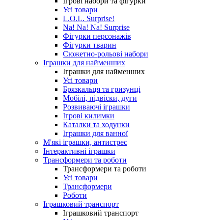
Ігрові набори та фігурки
Усі товари
L.O.L. Surprise!
Na! Na! Na! Surprise
Фігурки персонажів
Фігурки тварин
Сюжетно-рольові набори
Іграшки для найменших
Іграшки для найменших
Усі товари
Брязкальця та гризунці
Мобілі, підвіски, дуги
Розвиваючі іграшки
Ігрові килимки
Каталки та ходунки
Іграшки для ванної
М'які іграшки, антистрес
Інтерактивні іграшки
Трансформери та роботи
Трансформери та роботи
Усі товари
Трансформери
Роботи
Іграшковий транспорт
Іграшковий транспорт