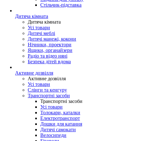
Стільчик-підставка
Дитяча кімната
Дитяча кімната
Усі товари
Дитячі меблі
Дитячі манежі, кокони
Нічники, проектори
Ящики, органайзери
Радіо та відео няні
Безпека дітей вдома
Активне дозвілля
Активне дозвілля
Усі товари
Слінги та кенгуру
Транспортні засоби
Транспортні засоби
Усі товари
Толокари, каталки
Електротранспорт
Дошки для катання
Дитячі самокати
Велосипеди
Біговели