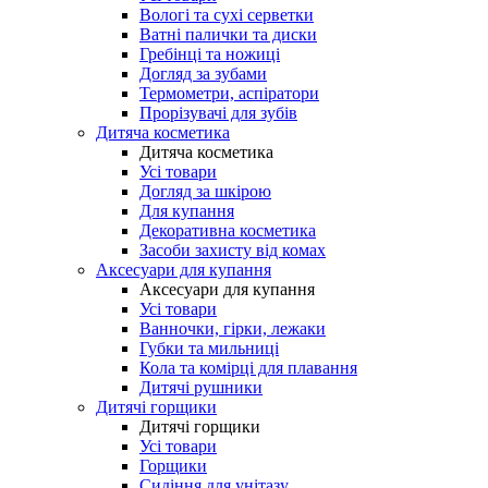
Вологі та сухі серветки
Ватні палички та диски
Гребінці та ножиці
Догляд за зубами
Термометри, аспіратори
Прорізувачі для зубів
Дитяча косметика
Дитяча косметика
Усі товари
Догляд за шкірою
Для купання
Декоративна косметика
Засоби захисту від комах
Аксесуари для купання
Аксесуари для купання
Усі товари
Ванночки, гірки, лежаки
Губки та мильниці
Кола та комірці для плавання
Дитячі рушники
Дитячі горщики
Дитячі горщики
Усі товари
Горщики
Сидіння для унітазу