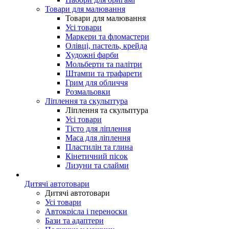
Товари для малювання
Товари для малювання
Усі товари
Маркери та фломастери
Олівці, пастель, крейда
Художні фарби
Мольберти та палітри
Штампи та трафарети
Грим для обличчя
Розмальовки
Ліплення та скульптура
Ліплення та скульптура
Усі товари
Тісто для ліплення
Маса для ліплення
Пластилін та глина
Кінетичний пісок
Лизуни та слайми
Дитячі автотовари
Дитячі автотовари
Усі товари
Автокрісла і переноски
Бази та адаптери