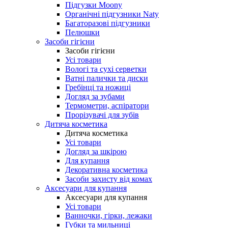
Підгузки Moony
Органічні підгузники Naty
Багаторазові підгузники
Пелюшки
Засоби гігієни
Засоби гігієни
Усі товари
Вологі та сухі серветки
Ватні палички та диски
Гребінці та ножиці
Догляд за зубами
Термометри, аспіратори
Прорізувачі для зубів
Дитяча косметика
Дитяча косметика
Усі товари
Догляд за шкірою
Для купання
Декоративна косметика
Засоби захисту від комах
Аксесуари для купання
Аксесуари для купання
Усі товари
Ванночки, гірки, лежаки
Губки та мильниці