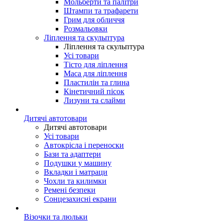
Мольберти та палітри
Штампи та трафарети
Грим для обличчя
Розмальовки
Ліплення та скульптура
Ліплення та скульптура
Усі товари
Тісто для ліплення
Маса для ліплення
Пластилін та глина
Кінетичний пісок
Лизуни та слайми
Дитячі автотовари
Дитячі автотовари
Усі товари
Автокрісла і переноски
Бази та адаптери
Подушки у машину
Вкладки і матраци
Чохли та килимки
Ремені безпеки
Сонцезахисні екрани
Візочки та люльки