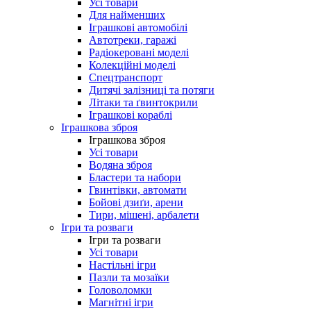
Усі товари
Для найменших
Іграшкові автомобілі
Автотреки, гаражі
Радіокеровані моделі
Колекційні моделі
Спецтранспорт
Дитячі залізниці та потяги
Літаки та ґвинтокрили
Іграшкові кораблі
Іграшкова зброя
Іграшкова зброя
Усі товари
Водяна зброя
Бластери та набори
Гвинтівки, автомати
Бойові дзиґи, арени
Тири, мішені, арбалети
Ігри та розваги
Ігри та розваги
Усі товари
Настільні ігри
Пазли та мозаїки
Головоломки
Магнітні ігри