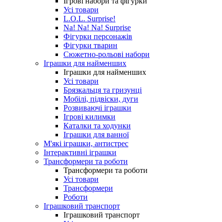
Ігрові набори та фігурки
Усі товари
L.O.L. Surprise!
Na! Na! Na! Surprise
Фігурки персонажів
Фігурки тварин
Сюжетно-рольові набори
Іграшки для найменших
Іграшки для найменших
Усі товари
Брязкальця та гризунці
Мобілі, підвіски, дуги
Розвиваючі іграшки
Ігрові килимки
Каталки та ходунки
Іграшки для ванної
М'які іграшки, антистрес
Інтерактивні іграшки
Трансформери та роботи
Трансформери та роботи
Усі товари
Трансформери
Роботи
Іграшковий транспорт
Іграшковий транспорт