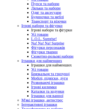
Пупси та набори
Ляльки та набори
Одяг та аксесуари
Будиночки та меблі
Транспорт та візочки
Ігрові набори та фігурки
Ігрові набори та фігурки
Усі товари
L.O.L. Surprise!
Na! Na! Na! Surprise
Фігурки персонажів
Фігурки тварин
Сюжетно-рольові набори
Іграшки для найменших
Іграшки для найменших
Усі товари
Брязкальця та гризунці
Мобілі, підвіски, дуги
Розвиваючі іграшки
Ігрові килимки
Каталки та ходунки
Іграшки для ванної
М'які іграшки, антистрес
Інтерактивні іграшки
Трансформери та роботи