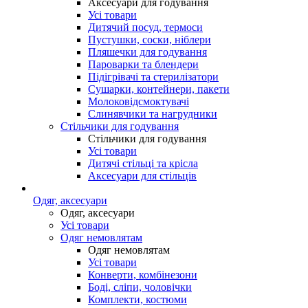
Аксесуари для годування
Усі товари
Дитячий посуд, термоси
Пустушки, соски, ніблери
Пляшечки для годування
Пароварки та блендери
Підігрівачі та стерилізатори
Сушарки, контейнери, пакети
Молоковідсмоктувачі
Слинявчики та нагрудники
Стільчики для годування
Стільчики для годування
Усі товари
Дитячі стільці та крісла
Аксесуари для стільців
Одяг, аксесуари
Одяг, аксесуари
Усі товари
Одяг немовлятам
Одяг немовлятам
Усі товари
Конверти, комбінезони
Боді, сліпи, чоловічки
Комплекти, костюми