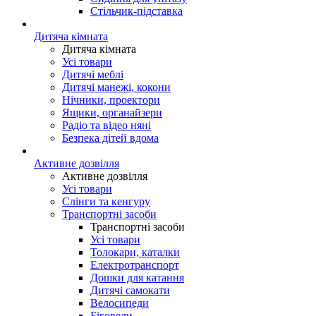
Стільчик-підставка
Дитяча кімната
Дитяча кімната
Усі товари
Дитячі меблі
Дитячі манежі, кокони
Нічники, проектори
Ящики, органайзери
Радіо та відео няні
Безпека дітей вдома
Активне дозвілля
Активне дозвілля
Усі товари
Слінги та кенгуру
Транспортні засоби
Транспортні засоби
Усі товари
Толокари, каталки
Електротранспорт
Дошки для катання
Дитячі самокати
Велосипеди
Біговели