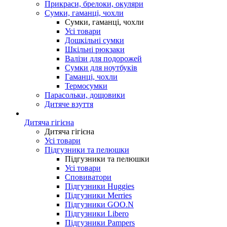
Прикраси, брелоки, окуляри
Сумки, гаманці, чохли
Сумки, гаманці, чохли
Усі товари
Дошкільні сумки
Шкільні рюкзаки
Валізи для подорожей
Сумки для ноутбуків
Гаманці, чохли
Термосумки
Парасольки, дощовики
Дитяче взуття
Дитяча гігієна
Дитяча гігієна
Усі товари
Підгузники та пелюшки
Підгузники та пелюшки
Усі товари
Сповиватори
Підгузники Huggies
Підгузники Merries
Підгузники GOO.N
Підгузники Libero
Підгузники Pampers