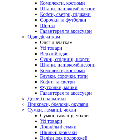
Комплекти, костюми
Штани, напівкомбінезони
Кофти, светри, піджаки
Сорочки та футболки
Шорти
Галантерея та аксесуари
Одяг дівчаткам
Одяг дівчаткам
Усі товари
Верхній одяг
Сукні, спідниці, шорти
Штани, напівкомбінезони
Комплекти, костюми
Блузки, сорочки, топи
Кофти та светри
Футболки, майки
Галантерея та аксесуари
Дитячі спальники
Прикраси, брелоки, окуляри
Сумки, гаманці, чохли
Сумки, гаманці, чохли
Усі товари
Дошкільні сумки
Шкільні рюкзаки
Валізи для подорожей