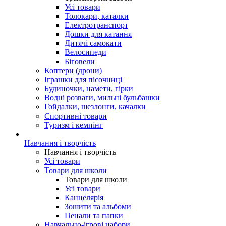
Усі товари
Толокари, каталки
Електротранспорт
Дошки для катання
Дитячі самокати
Велосипеди
Біговели
Коптери (дрони)
Іграшки для пісочниці
Будиночки, намети, гірки
Водні розваги, мильні бульбашки
Гойдалки, шезлонги, качалки
Спортивні товари
Туризм і кемпінг
Навчання і творчість
Навчання і творчість
Усі товари
Товари для школи
Товари для школи
Усі товари
Канцелярія
Зошити та альбоми
Пенали та папки
Навчально-ігрові набори