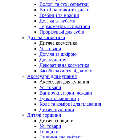
Вологі та сухі серветки
Ватні палички та диски
Гребінці та ножиці
Догляд за зубами
Термометри, аспіратори
Прорізувачі для зубів
Дитяча косметика
Дитяча косметика
Усі товари
Догляд за шкірою
Для купання
Декоративна косметика
Засоби захисту від комах
Аксесуари для купання
Аксесуари для купання
Усі товари
Ванночки, гірки, лежаки
Губки та мильниці
Кола та комірці для плавання
Дитячі рушники
Дитячі горщики
Дитячі горщики
Усі товари
Горщики
Сидіння для унітазу