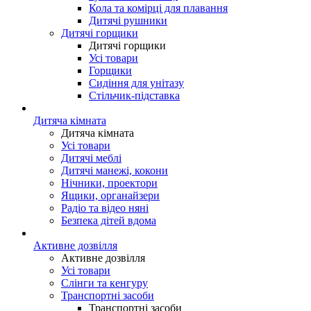
Кола та комірці для плавання
Дитячі рушники
Дитячі горщики
Дитячі горщики
Усі товари
Горщики
Сидіння для унітазу
Стільчик-підставка
Дитяча кімната
Дитяча кімната
Усі товари
Дитячі меблі
Дитячі манежі, кокони
Нічники, проектори
Ящики, органайзери
Радіо та відео няні
Безпека дітей вдома
Активне дозвілля
Активне дозвілля
Усі товари
Слінги та кенгуру
Транспортні засоби
Транспортні засоби