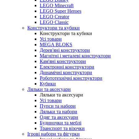
LEGO Minecraft
LEGO Super Heroes
LEGO Creator
LEGO Classic
Конструктори та кубики
Конструктори та кубики
Усі товари
MEGA BLOKS
Дерев'яні конструктори
Магнітні і металеві конструктори
Кам'яні конструктори
Електронні конструктори
Динамічні конструктори
Робототехнічні конструктори
Кубики
Ляльки та аксесуари
Ляльки та аксесуари
Усі товари
Пупси та набори
Ляльки та набори
Одяг та аксесуари
Будиночки та меблі
Транспорт та візочки
Ігрові набори та фігурки