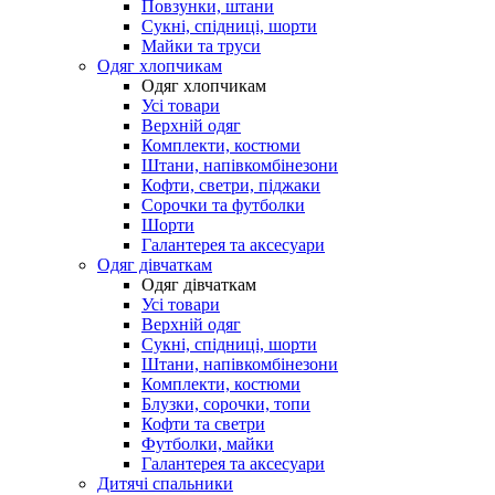
Повзунки, штани
Сукні, спідниці, шорти
Майки та труси
Одяг хлопчикам
Одяг хлопчикам
Усі товари
Верхній одяг
Комплекти, костюми
Штани, напівкомбінезони
Кофти, светри, піджаки
Сорочки та футболки
Шорти
Галантерея та аксесуари
Одяг дівчаткам
Одяг дівчаткам
Усі товари
Верхній одяг
Сукні, спідниці, шорти
Штани, напівкомбінезони
Комплекти, костюми
Блузки, сорочки, топи
Кофти та светри
Футболки, майки
Галантерея та аксесуари
Дитячі спальники