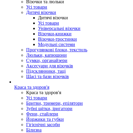
Візочки та люльки
Усі товари
Дитячі візочки
Дитячі візочки
Усі товари
Універсальні візочки
Візочки-книжки
Візочки-тростинки
Модульні системи
Прогулянкові блоки, текстиль
Люльки, капюшони
Сумки, органайзери
Аксесуари для візочків
Підсклянники, таці
Шасі та бази візочків
Краса та здоров'я
Краса та здоров'я
Усі товари
Бритви, тримери, епілятори
Зубні щітки, іригатори
Фени, стайлери
Йоржики та губки
Гігієнічні засоби
Білизна