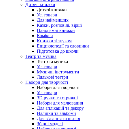
Дитячі книжки
Дитячі книжки
Усі товари
Для найменших
Казки, розповіді, вірші
Панорамні книжки
Комікси
Книжки зі звуком
Енциклопедії та словники
Підготовка до школи
Театр та музика
Театр та музика
Усі товари
Музичні інструменти
Лялькові театри
Набори для творчості
Набори для творчості
Усі товари
3D ручки та стрижні
Набори для малювання
Для аплікацій та декору
Наліпки та альбоми
Для в'язання та шиття
Збірні моделі
Набори для оригамі