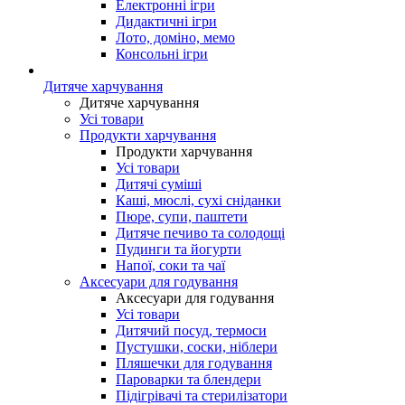
Електронні ігри
Дидактичні ігри
Лото, доміно, мемо
Консольні ігри
Дитяче харчування
Дитяче харчування
Усі товари
Продукти харчування
Продукти харчування
Усі товари
Дитячі суміші
Каші, мюслі, сухі сніданки
Пюре, супи, паштети
Дитяче печиво та солодощі
Пудинги та йогурти
Напої, соки та чаї
Аксесуари для годування
Аксесуари для годування
Усі товари
Дитячий посуд, термоси
Пустушки, соски, ніблери
Пляшечки для годування
Пароварки та блендери
Підігрівачі та стерилізатори