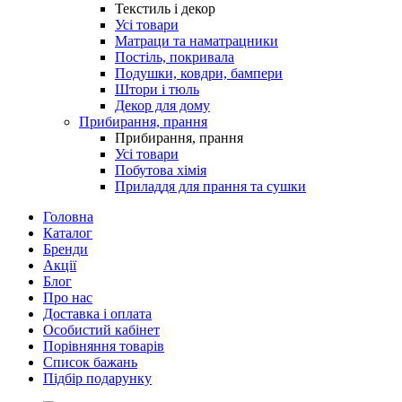
Текстиль і декор
Усі товари
Матраци та наматрацники
Постіль, покривала
Подушки, ковдри, бампери
Штори і тюль
Декор для дому
Прибирання, прання
Прибирання, прання
Усі товари
Побутова хімія
Приладдя для прання та сушки
Головна
Каталог
Бренди
Акції
Блог
Про нас
Доставка і оплата
Особистий кабінет
Порівняння товарів
Список бажань
Підбір подарунку