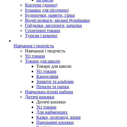
Коптери (дрони)
Іграшки для пісочниці
Будиночки, намети, гірки
Водні розваги, мильні бульбашки
Гойдалки, шезлонги, качалки
Спортивні товари
Туризм і кемпінг
Навчання і творчість
Навчання і творчість
Усі товари
Товари для школи
Товари для школи
Усі товари
Канцелярія
Зошити та альбоми
Пенали та папки
Навчально-ігрові набори
Дитячі книжки
Дитячі книжки
Усі товари
Для найменших
Казки, розповіді, вірші
Панорамні книжки