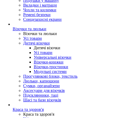
Подушки у машину
Вкладки і матраци
Чохли та килимки
Ремені безпеки
Сонцезахисні екрани
Візочки та люльки
Візочки та люльки
Усі товари
Дитячі візочки
Дитячі візочки
Усі товари
Універсальні візочки
Візочки-книжки
Візочки-тростинки
Модульні системи
Прогулянкові блоки, текстиль
Люльки, капюшони
Сумки, органайзери
Аксесуари для візочків
Підсклянники, таці
Шасі та бази візочків
Краса та здоров'я
Краса та здоров'я