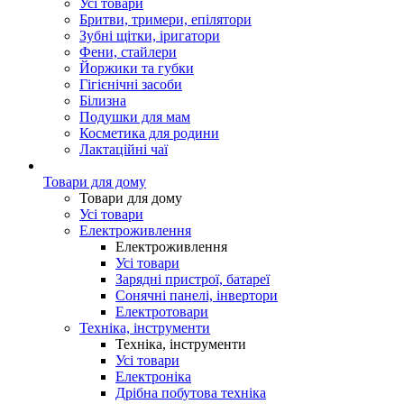
Усі товари
Бритви, тримери, епілятори
Зубні щітки, іригатори
Фени, стайлери
Йоржики та губки
Гігієнічні засоби
Білизна
Подушки для мам
Косметика для родини
Лактаційні чаї
Товари для дому
Товари для дому
Усі товари
Електроживлення
Електроживлення
Усі товари
Зарядні пристрої, батареї
Сонячні панелі, інвертори
Електротовари
Техніка, інструменти
Техніка, інструменти
Усі товари
Електроніка
Дрібна побутова техніка