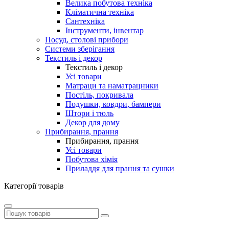
Велика побутова техніка
Кліматична техніка
Сантехніка
Інструменти, інвентар
Посуд, столові прибори
Системи зберігання
Текстиль і декор
Текстиль і декор
Усі товари
Матраци та наматрацники
Постіль, покривала
Подушки, ковдри, бампери
Штори і тюль
Декор для дому
Прибирання, прання
Прибирання, прання
Усі товари
Побутова хімія
Приладдя для прання та сушки
Категорії товарів