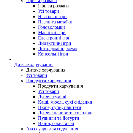
Ігри та розваги
Ігри та розваги
Усі товари
Настільні ігри
Пазли та мозаїки
Головоломки
Магнітні ігри
Електронні ігри
Дидактичні ігри
Лото, доміно, мемо
Консольні ігри
Дитяче харчування
Дитяче харчування
Усі товари
Продукти харчування
Продукти харчування
Усі товари
Дитячі суміші
Каші, мюслі, сухі сніданки
Пюре, супи, паштети
Дитяче печиво та солодощі
Пудинги та йогурти
Напої, соки та чаї
Аксесуари для годування