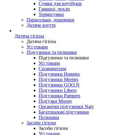
Сумки для ноутбуків
Гаманці, чохли
Термосумки
Парасольки, дощовики
Дитяче взуття
Дитяча гігієна
Дитяча гігієна
Усі товари
Підгузники та пелюшки
Підгузники та пелюшки
Усі товари
Сповиватори
Підгузники Huggies
Підгузники Merries
Підгузники GOO.N
Підгузники Libero
Підгузники Pampers
Підгузки Moony
Органічні підгузники Naty
Багаторазові підгузники
Пелюшки
Засоби гігієни
Засоби гігієни
Усі товари