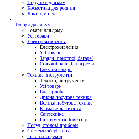
Подушки для мам
Косметика для родини
Лактаційні чаї
Товари для дому
Товари для дому
Усі товари
Електроживлення
Електроживлення
Усі товари
Зарядні пристрої, батареї
Сонячні панелі, інвертори
Електротовари
Техніка, інструменти
Техніка, інструменти
Усі товари
Електроніка
Дрібна побутова техніка
Велика побутова техніка
Кліматична техніка
Сантехніка
Інструменти, інвентар
Посуд, столові прибори
Системи зберігання
Текстиль і декор