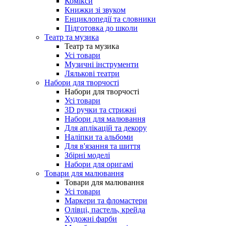
Комікси
Книжки зі звуком
Енциклопедії та словники
Підготовка до школи
Театр та музика
Театр та музика
Усі товари
Музичні інструменти
Лялькові театри
Набори для творчості
Набори для творчості
Усі товари
3D ручки та стрижні
Набори для малювання
Для аплікацій та декору
Наліпки та альбоми
Для в'язання та шиття
Збірні моделі
Набори для оригамі
Товари для малювання
Товари для малювання
Усі товари
Маркери та фломастери
Олівці, пастель, крейда
Художні фарби