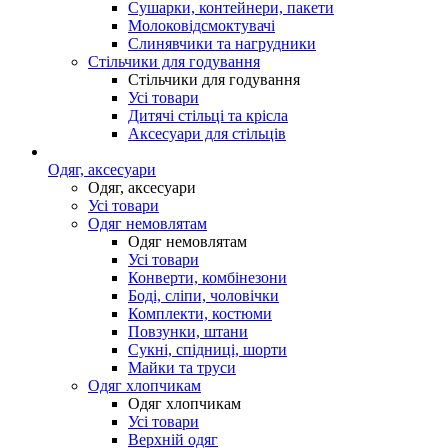
Сушарки, контейнери, пакети
Молоковідсмоктувачі
Слинявчики та нагрудники
Стільчики для годування
Стільчики для годування
Усі товари
Дитячі стільці та крісла
Аксесуари для стільців
Одяг, аксесуари
Одяг, аксесуари
Усі товари
Одяг немовлятам
Одяг немовлятам
Усі товари
Конверти, комбінезони
Боді, сліпи, чоловічки
Комплекти, костюми
Повзунки, штани
Сукні, спідниці, шорти
Майки та труси
Одяг хлопчикам
Одяг хлопчикам
Усі товари
Верхній одяг