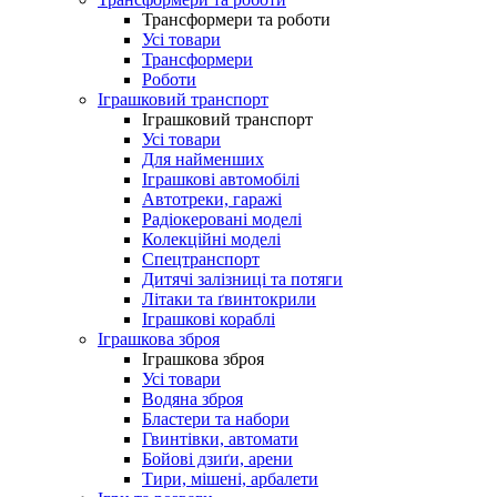
Трансформери та роботи
Усі товари
Трансформери
Роботи
Іграшковий транспорт
Іграшковий транспорт
Усі товари
Для найменших
Іграшкові автомобілі
Автотреки, гаражі
Радіокеровані моделі
Колекційні моделі
Спецтранспорт
Дитячі залізниці та потяги
Літаки та ґвинтокрили
Іграшкові кораблі
Іграшкова зброя
Іграшкова зброя
Усі товари
Водяна зброя
Бластери та набори
Гвинтівки, автомати
Бойові дзиґи, арени
Тири, мішені, арбалети