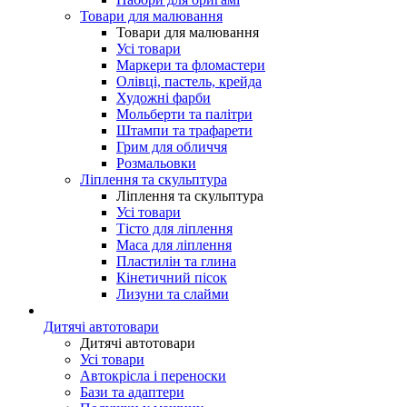
Товари для малювання
Товари для малювання
Усі товари
Маркери та фломастери
Олівці, пастель, крейда
Художні фарби
Мольберти та палітри
Штампи та трафарети
Грим для обличчя
Розмальовки
Ліплення та скульптура
Ліплення та скульптура
Усі товари
Тісто для ліплення
Маса для ліплення
Пластилін та глина
Кінетичний пісок
Лизуни та слайми
Дитячі автотовари
Дитячі автотовари
Усі товари
Автокрісла і переноски
Бази та адаптери