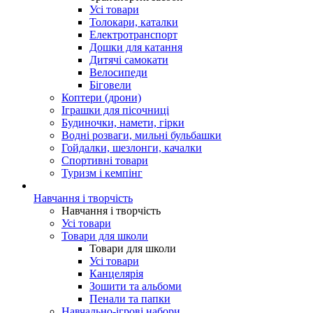
Усі товари
Толокари, каталки
Електротранспорт
Дошки для катання
Дитячі самокати
Велосипеди
Біговели
Коптери (дрони)
Іграшки для пісочниці
Будиночки, намети, гірки
Водні розваги, мильні бульбашки
Гойдалки, шезлонги, качалки
Спортивні товари
Туризм і кемпінг
Навчання і творчість
Навчання і творчість
Усі товари
Товари для школи
Товари для школи
Усі товари
Канцелярія
Зошити та альбоми
Пенали та папки
Навчально-ігрові набори