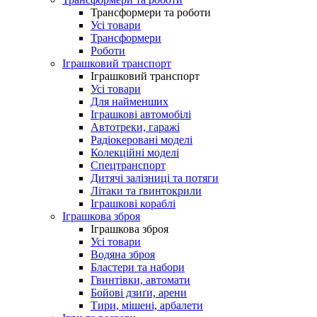
Трансформери та роботи
Усі товари
Трансформери
Роботи
Іграшковий транспорт
Іграшковий транспорт
Усі товари
Для найменших
Іграшкові автомобілі
Автотреки, гаражі
Радіокеровані моделі
Колекційні моделі
Спецтранспорт
Дитячі залізниці та потяги
Літаки та ґвинтокрили
Іграшкові кораблі
Іграшкова зброя
Іграшкова зброя
Усі товари
Водяна зброя
Бластери та набори
Гвинтівки, автомати
Бойові дзиґи, арени
Тири, мішені, арбалети