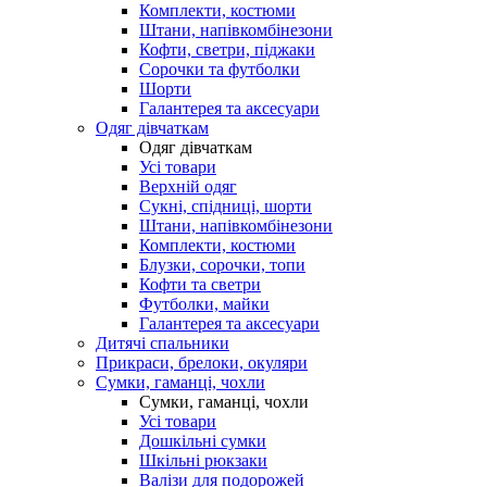
Комплекти, костюми
Штани, напівкомбінезони
Кофти, светри, піджаки
Сорочки та футболки
Шорти
Галантерея та аксесуари
Одяг дівчаткам
Одяг дівчаткам
Усі товари
Верхній одяг
Сукні, спідниці, шорти
Штани, напівкомбінезони
Комплекти, костюми
Блузки, сорочки, топи
Кофти та светри
Футболки, майки
Галантерея та аксесуари
Дитячі спальники
Прикраси, брелоки, окуляри
Сумки, гаманці, чохли
Сумки, гаманці, чохли
Усі товари
Дошкільні сумки
Шкільні рюкзаки
Валізи для подорожей