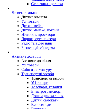
Стільчик-підставка
Дитяча кімната
Дитяча кімната
Усі товари
Дитячі меблі
Дитячі манежі, кокони
Нічники, проектори
Ящики, органайзери
Радіо та відео няні
Безпека дітей вдома
Активне дозвілля
Активне дозвілля
Усі товари
Слінги та кенгуру
Транспортні засоби
Транспортні засоби
Усі товари
Толокари, каталки
Електротранспорт
Дошки для катання
Дитячі самокати
Велосипеди
Біговели