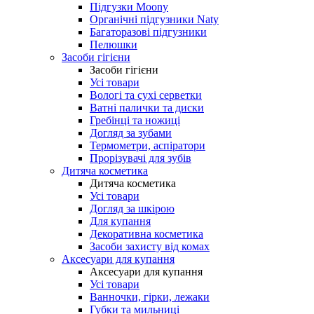
Підгузки Moony
Органічні підгузники Naty
Багаторазові підгузники
Пелюшки
Засоби гігієни
Засоби гігієни
Усі товари
Вологі та сухі серветки
Ватні палички та диски
Гребінці та ножиці
Догляд за зубами
Термометри, аспіратори
Прорізувачі для зубів
Дитяча косметика
Дитяча косметика
Усі товари
Догляд за шкірою
Для купання
Декоративна косметика
Засоби захисту від комах
Аксесуари для купання
Аксесуари для купання
Усі товари
Ванночки, гірки, лежаки
Губки та мильниці