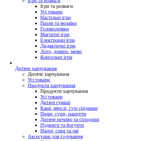
Ігри та розваги
Ігри та розваги
Усі товари
Настільні ігри
Пазли та мозаїки
Головоломки
Магнітні ігри
Електронні ігри
Дидактичні ігри
Лото, доміно, мемо
Консольні ігри
Дитяче харчування
Дитяче харчування
Усі товари
Продукти харчування
Продукти харчування
Усі товари
Дитячі суміші
Каші, мюслі, сухі сніданки
Пюре, супи, паштети
Дитяче печиво та солодощі
Пудинги та йогурти
Напої, соки та чаї
Аксесуари для годування