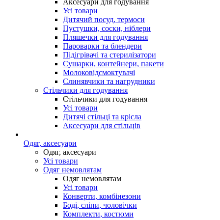
Аксесуари для годування
Усі товари
Дитячий посуд, термоси
Пустушки, соски, ніблери
Пляшечки для годування
Пароварки та блендери
Підігрівачі та стерилізатори
Сушарки, контейнери, пакети
Молоковідсмоктувачі
Слинявчики та нагрудники
Стільчики для годування
Стільчики для годування
Усі товари
Дитячі стільці та крісла
Аксесуари для стільців
Одяг, аксесуари
Одяг, аксесуари
Усі товари
Одяг немовлятам
Одяг немовлятам
Усі товари
Конверти, комбінезони
Боді, сліпи, чоловічки
Комплекти, костюми