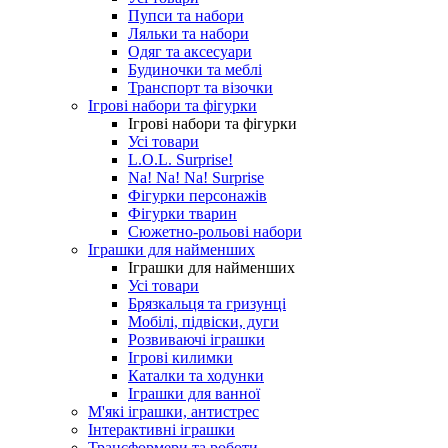
Пупси та набори
Ляльки та набори
Одяг та аксесуари
Будиночки та меблі
Транспорт та візочки
Ігрові набори та фігурки
Ігрові набори та фігурки
Усі товари
L.O.L. Surprise!
Na! Na! Na! Surprise
Фігурки персонажів
Фігурки тварин
Сюжетно-рольові набори
Іграшки для найменших
Іграшки для найменших
Усі товари
Брязкальця та гризунці
Мобілі, підвіски, дуги
Розвиваючі іграшки
Ігрові килимки
Каталки та ходунки
Іграшки для ванної
М'які іграшки, антистрес
Інтерактивні іграшки
Трансформери та роботи