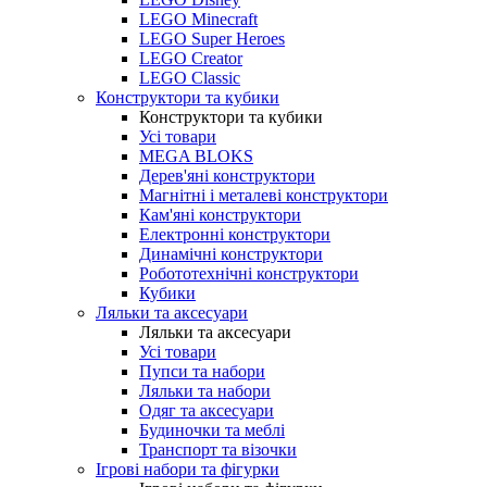
LEGO Minecraft
LEGO Super Heroes
LEGO Creator
LEGO Classic
Конструктори та кубики
Конструктори та кубики
Усі товари
MEGA BLOKS
Дерев'яні конструктори
Магнітні і металеві конструктори
Кам'яні конструктори
Електронні конструктори
Динамічні конструктори
Робототехнічні конструктори
Кубики
Ляльки та аксесуари
Ляльки та аксесуари
Усі товари
Пупси та набори
Ляльки та набори
Одяг та аксесуари
Будиночки та меблі
Транспорт та візочки
Ігрові набори та фігурки