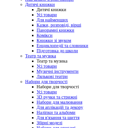
Дитячі книжки
Дитячі книжки
Усі товари
Для найменших
Казки, розповіді, вірші
Панорамні книжки
Комікси
Книжки зі звуком
Енциклопедії та словники
Підготовка до школи
Театр та музика
Театр та музика
Усі товари
Музичні інструменти
Лялькові театри
Набори для творчості
Набори для творчості
Усі товари
3D ручки та стрижні
Набори для малювання
Для аплікацій та декору
Наліпки та альбоми
Для в'язання та шиття
Збірні моделі
Набори для оригамі