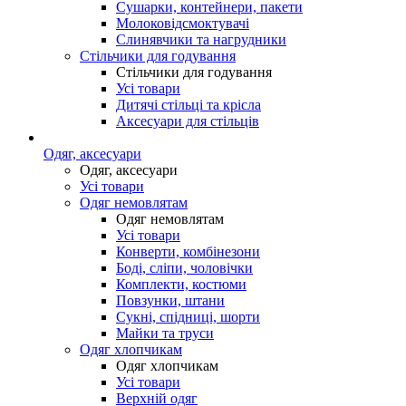
Сушарки, контейнери, пакети
Молоковідсмоктувачі
Слинявчики та нагрудники
Стільчики для годування
Стільчики для годування
Усі товари
Дитячі стільці та крісла
Аксесуари для стільців
Одяг, аксесуари
Одяг, аксесуари
Усі товари
Одяг немовлятам
Одяг немовлятам
Усі товари
Конверти, комбінезони
Боді, сліпи, чоловічки
Комплекти, костюми
Повзунки, штани
Сукні, спідниці, шорти
Майки та труси
Одяг хлопчикам
Одяг хлопчикам
Усі товари
Верхній одяг