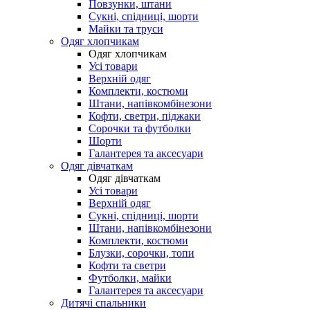
Повзунки, штани
Сукні, спідниці, шорти
Майки та труси
Одяг хлопчикам
Одяг хлопчикам
Усі товари
Верхній одяг
Комплекти, костюми
Штани, напівкомбінезони
Кофти, светри, піджаки
Сорочки та футболки
Шорти
Галантерея та аксесуари
Одяг дівчаткам
Одяг дівчаткам
Усі товари
Верхній одяг
Сукні, спідниці, шорти
Штани, напівкомбінезони
Комплекти, костюми
Блузки, сорочки, топи
Кофти та светри
Футболки, майки
Галантерея та аксесуари
Дитячі спальники