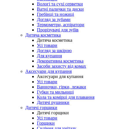
Вологі та сухі серветки
Ватні палички та диски
Гребінці та ножиці
Догляд за зубами
Термометри, аспіратори
Прорізувачі для зубів
Дитяча косметика
Дитяча косметика
Усі товари
Догляд за шкірою
Для купання
Декоративна косметика
Засоби захисту від комах
Аксесуари для купання
Аксесуари для купання
Усі товари
Ванночки, гірки, лежаки
Губки та мильниці
Кола та комірці для плавання
Дитячі рушники
Дитячі горщики
Дитячі горщики
Усі товари
Горщики
Сидіння для унітазу