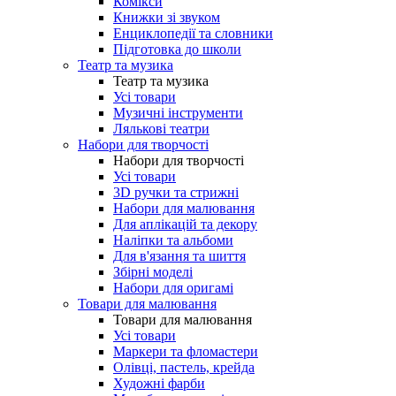
Комікси
Книжки зі звуком
Енциклопедії та словники
Підготовка до школи
Театр та музика
Театр та музика
Усі товари
Музичні інструменти
Лялькові театри
Набори для творчості
Набори для творчості
Усі товари
3D ручки та стрижні
Набори для малювання
Для аплікацій та декору
Наліпки та альбоми
Для в'язання та шиття
Збірні моделі
Набори для оригамі
Товари для малювання
Товари для малювання
Усі товари
Маркери та фломастери
Олівці, пастель, крейда
Художні фарби