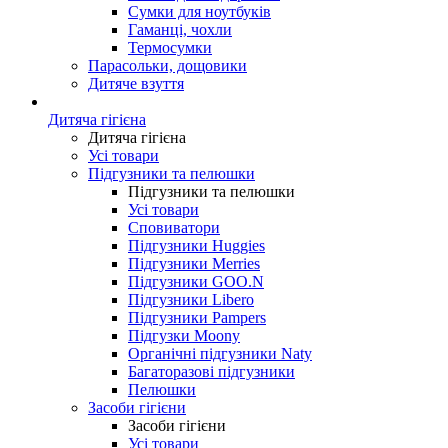
Сумки для ноутбуків
Гаманці, чохли
Термосумки
Парасольки, дощовики
Дитяче взуття
Дитяча гігієна
Дитяча гігієна
Усі товари
Підгузники та пелюшки
Підгузники та пелюшки
Усі товари
Сповиватори
Підгузники Huggies
Підгузники Merries
Підгузники GOO.N
Підгузники Libero
Підгузники Pampers
Підгузки Moony
Органічні підгузники Naty
Багаторазові підгузники
Пелюшки
Засоби гігієни
Засоби гігієни
Усі товари