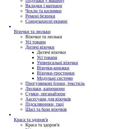
Подушки у машину
Вкладки і матраци
Чохли та килимки
Ремені безпеки
Сонцезахисні екрани
Візочки та люльки
Візочки та люльки
Усі товари
Дитячі візочки
Дитячі візочки
Усі товари
Універсальні візочки
Візочки-книжки
Візочки-тростинки
Модульні системи
Прогулянкові блоки, текстиль
Люльки, капюшони
Сумки, органайзери
Аксесуари для візочків
Підсклянники, таці
Шасі та бази візочків
Краса та здоров'я
Краса та здоров'я