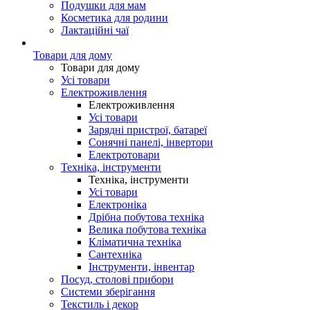
Подушки для мам
Косметика для родини
Лактаційні чаї
Товари для дому
Товари для дому
Усі товари
Електроживлення
Електроживлення
Усі товари
Зарядні пристрої, батареї
Сонячні панелі, інвертори
Електротовари
Техніка, інструменти
Техніка, інструменти
Усі товари
Електроніка
Дрібна побутова техніка
Велика побутова техніка
Кліматична техніка
Сантехніка
Інструменти, інвентар
Посуд, столові прибори
Системи зберігання
Текстиль і декор