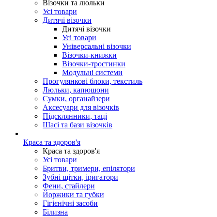
Візочки та люльки
Усі товари
Дитячі візочки
Дитячі візочки
Усі товари
Універсальні візочки
Візочки-книжки
Візочки-тростинки
Модульні системи
Прогулянкові блоки, текстиль
Люльки, капюшони
Сумки, органайзери
Аксесуари для візочків
Підсклянники, таці
Шасі та бази візочків
Краса та здоров'я
Краса та здоров'я
Усі товари
Бритви, тримери, епілятори
Зубні щітки, іригатори
Фени, стайлери
Йоржики та губки
Гігієнічні засоби
Білизна