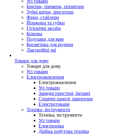
Усі товари
Бритви, тримери, епілятори
Зубні щітки, іригатори
Фени, стайлери
Йоржики та губки
Гігієнічні засоби
Білизна
Подушки для мам
Косметика для родини
Лактаційні чаї
Товари для дому
Товари для дому
Усі товари
Електроживлення
Електроживлення
Усі товари
Зарядні пристрої, батареї
Сонячні панелі, інвертори
Електротовари
Техніка, інструменти
Техніка, інструменти
Усі товари
Електроніка
Дрібна побутова техніка