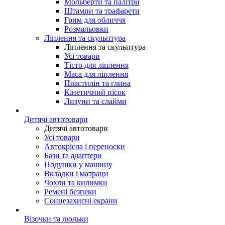
Мольберти та палітри
Штампи та трафарети
Грим для обличчя
Розмальовки
Ліплення та скульптура
Ліплення та скульптура
Усі товари
Тісто для ліплення
Маса для ліплення
Пластилін та глина
Кінетичний пісок
Лизуни та слайми
Дитячі автотовари
Дитячі автотовари
Усі товари
Автокрісла і переноски
Бази та адаптери
Подушки у машину
Вкладки і матраци
Чохли та килимки
Ремені безпеки
Сонцезахисні екрани
Візочки та люльки