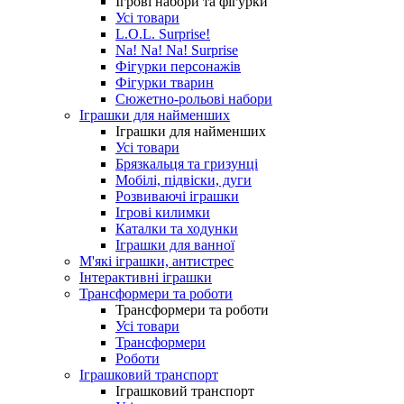
Ігрові набори та фігурки
Усі товари
L.O.L. Surprise!
Na! Na! Na! Surprise
Фігурки персонажів
Фігурки тварин
Сюжетно-рольові набори
Іграшки для найменших
Іграшки для найменших
Усі товари
Брязкальця та гризунці
Мобілі, підвіски, дуги
Розвиваючі іграшки
Ігрові килимки
Каталки та ходунки
Іграшки для ванної
М'які іграшки, антистрес
Інтерактивні іграшки
Трансформери та роботи
Трансформери та роботи
Усі товари
Трансформери
Роботи
Іграшковий транспорт
Іграшковий транспорт