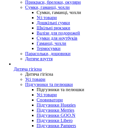
Прикраси, брелоки, окуляри
Сумки, гаманці, чохли
Сумки, гаманці, чохли
Усі товари
Дошкільні сумки
Шкільні рюкзаки
Валізи для подорожей
Сумки для ноутбуків
Гаманці, чохли
Термосумки
Парасольки, дощовики
Дитяче взуття
Дитяча гігієна
Дитяча гігієна
Усі товари
Підгузники та пелюшки
Підгузники та пелюшки
Усі товари
Сповиватори
Підгузники Huggies
Підгузники Merries
Підгузники GOO.N
Підгузники Libero
Підгузники Pampers