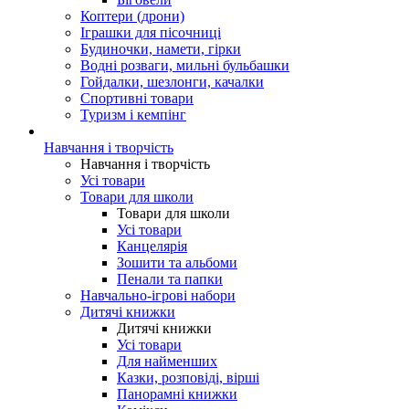
Коптери (дрони)
Іграшки для пісочниці
Будиночки, намети, гірки
Водні розваги, мильні бульбашки
Гойдалки, шезлонги, качалки
Спортивні товари
Туризм і кемпінг
Навчання і творчість
Навчання і творчість
Усі товари
Товари для школи
Товари для школи
Усі товари
Канцелярія
Зошити та альбоми
Пенали та папки
Навчально-ігрові набори
Дитячі книжки
Дитячі книжки
Усі товари
Для найменших
Казки, розповіді, вірші
Панорамні книжки