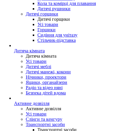
Кола та комірці для плавання
Дитячі рушники
Дитячі горщики
Дитячі горщики
Усі товари
Горщики
Сидіння для унітазу
Стільчик-підставка
Дитяча кімната
Дитяча кімната
Усі товари
Дитячі меблі
Дитячі манежі, кокони
Нічники, проектори
Ящики, органайзери
Радіо та відео няні
Безпека дітей вдома
Активне дозвілля
Активне дозвілля
Усі товари
Слінги та кенгуру
Транспортні засоби
Транспортні засоби