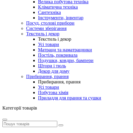
Велика побутова техніка
Кліматична техніка
Сантехніка
Інструменти, інвентар
Посуд, столові прибори
Системи зберігання
Текстиль і декор
Текстиль і декор
Усі товари
Матраци та наматрацники
Постіль, покривала
Подушки, ковдри, бампери
Штори і тюль
Декор для дому
Прибирання, прання
Прибирання, прання
Усі товари
Побутова хімія
Приладдя для прання та сушки
Категорії товарів