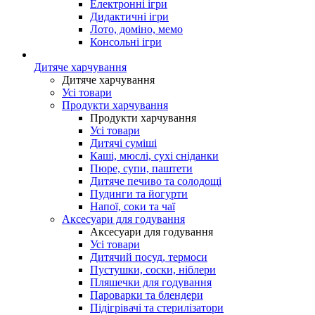
Електронні ігри
Дидактичні ігри
Лото, доміно, мемо
Консольні ігри
Дитяче харчування
Дитяче харчування
Усі товари
Продукти харчування
Продукти харчування
Усі товари
Дитячі суміші
Каші, мюслі, сухі сніданки
Пюре, супи, паштети
Дитяче печиво та солодощі
Пудинги та йогурти
Напої, соки та чаї
Аксесуари для годування
Аксесуари для годування
Усі товари
Дитячий посуд, термоси
Пустушки, соски, ніблери
Пляшечки для годування
Пароварки та блендери
Підігрівачі та стерилізатори