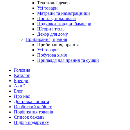
Текстиль і декор
Усі товари
Матраци та наматрацники
Постіль, покривала
Подушки, ковдри, бампери
Штори і тюль
Декор для дому
Прибирання, прання
Прибирання, прання
Усі товари
Побутова хімія
Приладдя для прання та сушки
Головна
Каталог
Бренди
Акції
Блог
Про нас
Доставка і оплата
Особистий кабінет
Порівняння товарів
Список бажань
Підбір подарунку