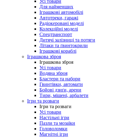
Усі товари
Для найменших
Іграшкові автомобілі
Автотреки, гаражі
Радіокеровані моделі
Колекційні моделі
Спецтранспорт
Дитячі залізниці та потяги
Літаки та ґвинтокрили
Іграшкові кораблі
Іграшкова зброя
Іграшкова зброя
Усі товари
Водяна зброя
Бластери та набори
Гвинтівки, автомати
Бойові дзиґи, арени
Тири, мішені, арбалети
Ігри та розваги
Ігри та розваги
Усі товари
Настільні ігри
Пазли та мозаїки
Головоломки
Магнітні ігри