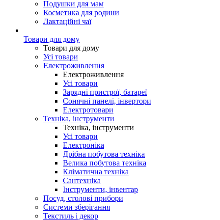
Подушки для мам
Косметика для родини
Лактаційні чаї
Товари для дому
Товари для дому
Усі товари
Електроживлення
Електроживлення
Усі товари
Зарядні пристрої, батареї
Сонячні панелі, інвертори
Електротовари
Техніка, інструменти
Техніка, інструменти
Усі товари
Електроніка
Дрібна побутова техніка
Велика побутова техніка
Кліматична техніка
Сантехніка
Інструменти, інвентар
Посуд, столові прибори
Системи зберігання
Текстиль і декор