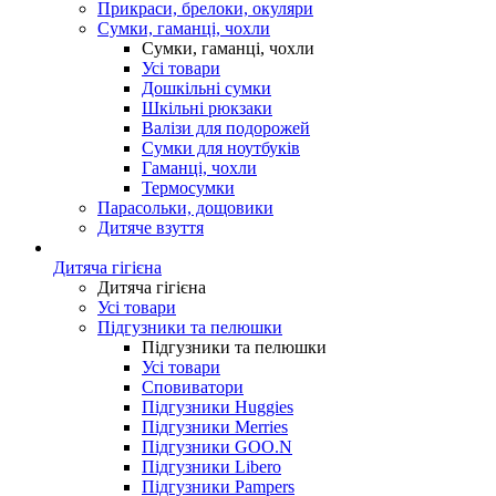
Прикраси, брелоки, окуляри
Сумки, гаманці, чохли
Сумки, гаманці, чохли
Усі товари
Дошкільні сумки
Шкільні рюкзаки
Валізи для подорожей
Сумки для ноутбуків
Гаманці, чохли
Термосумки
Парасольки, дощовики
Дитяче взуття
Дитяча гігієна
Дитяча гігієна
Усі товари
Підгузники та пелюшки
Підгузники та пелюшки
Усі товари
Сповиватори
Підгузники Huggies
Підгузники Merries
Підгузники GOO.N
Підгузники Libero
Підгузники Pampers