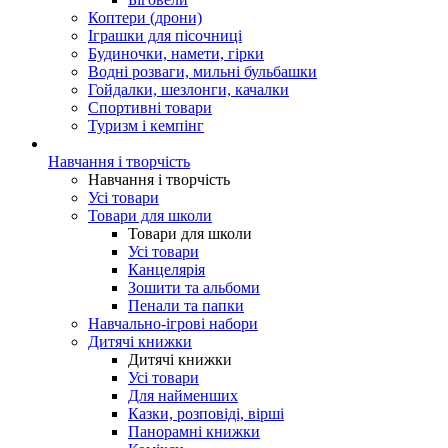
Коптери (дрони)
Іграшки для пісочниці
Будиночки, намети, гірки
Водні розваги, мильні бульбашки
Гойдалки, шезлонги, качалки
Спортивні товари
Туризм і кемпінг
Навчання і творчість
Навчання і творчість
Усі товари
Товари для школи
Товари для школи
Усі товари
Канцелярія
Зошити та альбоми
Пенали та папки
Навчально-ігрові набори
Дитячі книжки
Дитячі книжки
Усі товари
Для найменших
Казки, розповіді, вірші
Панорамні книжки