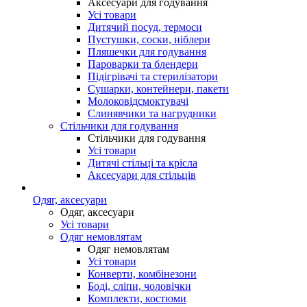
Аксесуари для годування
Усі товари
Дитячий посуд, термоси
Пустушки, соски, ніблери
Пляшечки для годування
Пароварки та блендери
Підігрівачі та стерилізатори
Сушарки, контейнери, пакети
Молоковідсмоктувачі
Слинявчики та нагрудники
Стільчики для годування
Стільчики для годування
Усі товари
Дитячі стільці та крісла
Аксесуари для стільців
Одяг, аксесуари
Одяг, аксесуари
Усі товари
Одяг немовлятам
Одяг немовлятам
Усі товари
Конверти, комбінезони
Боді, сліпи, чоловічки
Комплекти, костюми