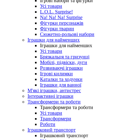
Ігрові набори та фігурки
Усі товари
L.O.L. Surprise!
Na! Na! Na! Surprise
Фігурки персонажів
Фігурки тварин
Сюжетно-рольові набори
Іграшки для найменших
Іграшки для найменших
Усі товари
Брязкальця та гризунці
Мобілі, підвіски, дуги
Розвиваючі іграшки
Ігрові килимки
Каталки та ходунки
Іграшки для ванної
М'які іграшки, антистрес
Інтерактивні іграшки
Трансформери та роботи
Трансформери та роботи
Усі товари
Трансформери
Роботи
Іграшковий транспорт
Іграшковий транспорт