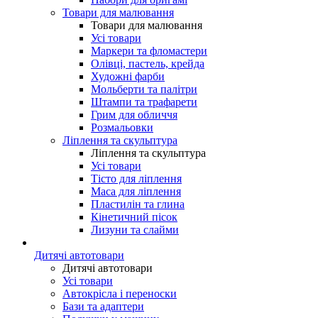
Товари для малювання
Товари для малювання
Усі товари
Маркери та фломастери
Олівці, пастель, крейда
Художні фарби
Мольберти та палітри
Штампи та трафарети
Грим для обличчя
Розмальовки
Ліплення та скульптура
Ліплення та скульптура
Усі товари
Тісто для ліплення
Маса для ліплення
Пластилін та глина
Кінетичний пісок
Лизуни та слайми
Дитячі автотовари
Дитячі автотовари
Усі товари
Автокрісла і переноски
Бази та адаптери