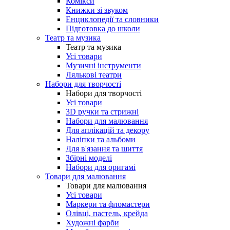
Комікси
Книжки зі звуком
Енциклопедії та словники
Підготовка до школи
Театр та музика
Театр та музика
Усі товари
Музичні інструменти
Лялькові театри
Набори для творчості
Набори для творчості
Усі товари
3D ручки та стрижні
Набори для малювання
Для аплікацій та декору
Наліпки та альбоми
Для в'язання та шиття
Збірні моделі
Набори для оригамі
Товари для малювання
Товари для малювання
Усі товари
Маркери та фломастери
Олівці, пастель, крейда
Художні фарби