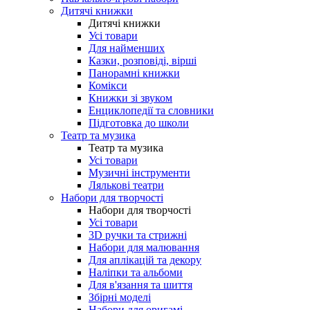
Дитячі книжки
Дитячі книжки
Усі товари
Для найменших
Казки, розповіді, вірші
Панорамні книжки
Комікси
Книжки зі звуком
Енциклопедії та словники
Підготовка до школи
Театр та музика
Театр та музика
Усі товари
Музичні інструменти
Лялькові театри
Набори для творчості
Набори для творчості
Усі товари
3D ручки та стрижні
Набори для малювання
Для аплікацій та декору
Наліпки та альбоми
Для в'язання та шиття
Збірні моделі
Набори для оригамі