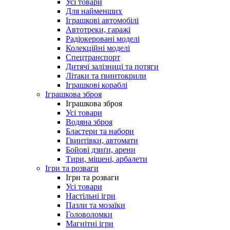
Усі товари
Для найменших
Іграшкові автомобілі
Автотреки, гаражі
Радіокеровані моделі
Колекційні моделі
Спецтранспорт
Дитячі залізниці та потяги
Літаки та ґвинтокрили
Іграшкові кораблі
Іграшкова зброя
Іграшкова зброя
Усі товари
Водяна зброя
Бластери та набори
Гвинтівки, автомати
Бойові дзиґи, арени
Тири, мішені, арбалети
Ігри та розваги
Ігри та розваги
Усі товари
Настільні ігри
Пазли та мозаїки
Головоломки
Магнітні ігри