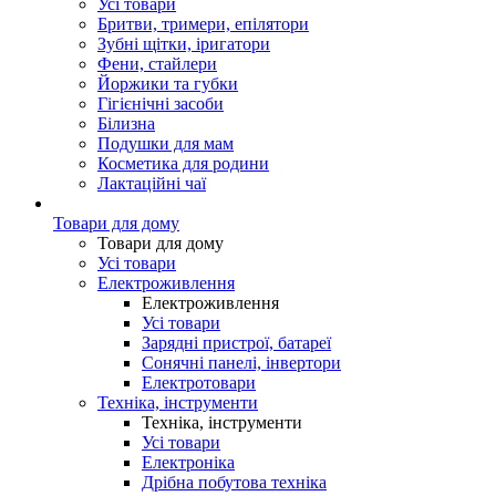
Усі товари
Бритви, тримери, епілятори
Зубні щітки, іригатори
Фени, стайлери
Йоржики та губки
Гігієнічні засоби
Білизна
Подушки для мам
Косметика для родини
Лактаційні чаї
Товари для дому
Товари для дому
Усі товари
Електроживлення
Електроживлення
Усі товари
Зарядні пристрої, батареї
Сонячні панелі, інвертори
Електротовари
Техніка, інструменти
Техніка, інструменти
Усі товари
Електроніка
Дрібна побутова техніка