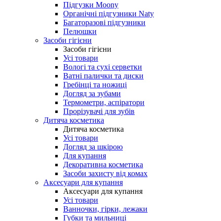
Підгузки Moony
Органічні підгузники Naty
Багаторазові підгузники
Пелюшки
Засоби гігієни
Засоби гігієни
Усі товари
Вологі та сухі серветки
Ватні палички та диски
Гребінці та ножиці
Догляд за зубами
Термометри, аспіратори
Прорізувачі для зубів
Дитяча косметика
Дитяча косметика
Усі товари
Догляд за шкірою
Для купання
Декоративна косметика
Засоби захисту від комах
Аксесуари для купання
Аксесуари для купання
Усі товари
Ванночки, гірки, лежаки
Губки та мильниці