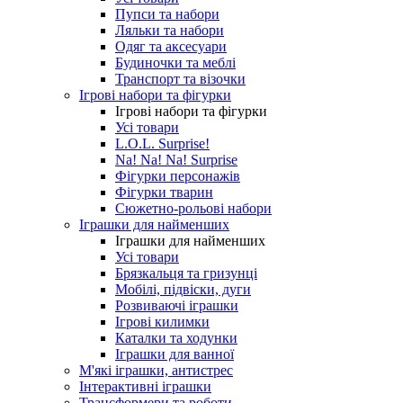
Пупси та набори
Ляльки та набори
Одяг та аксесуари
Будиночки та меблі
Транспорт та візочки
Ігрові набори та фігурки
Ігрові набори та фігурки
Усі товари
L.O.L. Surprise!
Na! Na! Na! Surprise
Фігурки персонажів
Фігурки тварин
Сюжетно-рольові набори
Іграшки для найменших
Іграшки для найменших
Усі товари
Брязкальця та гризунці
Мобілі, підвіски, дуги
Розвиваючі іграшки
Ігрові килимки
Каталки та ходунки
Іграшки для ванної
М'які іграшки, антистрес
Інтерактивні іграшки
Трансформери та роботи