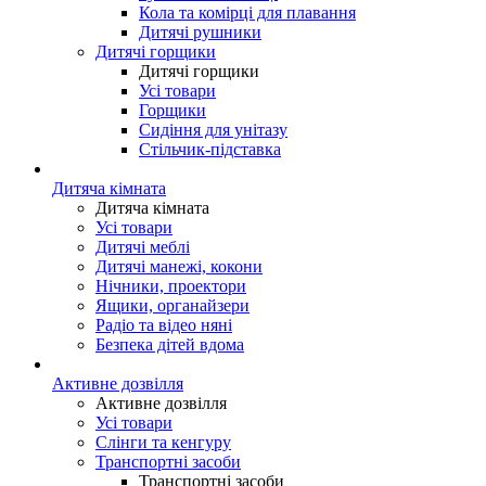
Кола та комірці для плавання
Дитячі рушники
Дитячі горщики
Дитячі горщики
Усі товари
Горщики
Сидіння для унітазу
Стільчик-підставка
Дитяча кімната
Дитяча кімната
Усі товари
Дитячі меблі
Дитячі манежі, кокони
Нічники, проектори
Ящики, органайзери
Радіо та відео няні
Безпека дітей вдома
Активне дозвілля
Активне дозвілля
Усі товари
Слінги та кенгуру
Транспортні засоби
Транспортні засоби