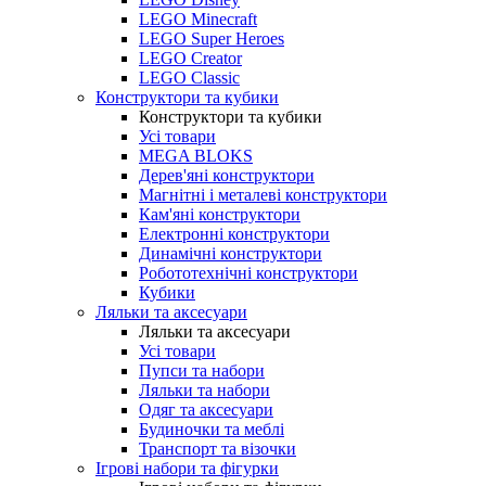
LEGO Minecraft
LEGO Super Heroes
LEGO Creator
LEGO Classic
Конструктори та кубики
Конструктори та кубики
Усі товари
MEGA BLOKS
Дерев'яні конструктори
Магнітні і металеві конструктори
Кам'яні конструктори
Електронні конструктори
Динамічні конструктори
Робототехнічні конструктори
Кубики
Ляльки та аксесуари
Ляльки та аксесуари
Усі товари
Пупси та набори
Ляльки та набори
Одяг та аксесуари
Будиночки та меблі
Транспорт та візочки
Ігрові набори та фігурки