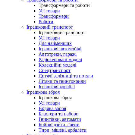
Трансформери та роботи
Усі товари
Трансформери
Роботи
Іграшковий транспорт
Іграшковий транспорт
Усі товари
Для найменших
Іграшкові автомобілі
Автотреки, гаражі
Радіокеровані моделі
Колекційні моделі
Спецтранспорт
Дитячі залізниці та потяги
Літаки та ґвинтокрили
Іграшкові кораблі
Іграшкова зброя
Іграшкова зброя
Усі товари
Водяна зброя
Бластери та набори
Гвинтівки, автомати
Бойові дзиґи, арени
Тири, мішені, арбалети