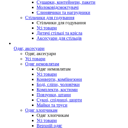
Сушарки, контейнери, пакети
Молоковідсмоктувачі
Слинявчики та нагрудники
Стільчики для годування
Стільчики для годування
Усі товари
Дитячі стільці та крісла
Аксесуари для стільців
Одяг, аксесуари
Одяг, аксесуари
Усі товари
Одяг немовлятам
Одяг немовлятам
Усі товари
Конверти, комбінезони
Боді, сліпи, чоловічки
Комплекти, костюми
Повзунки, штани
Сукні, спідниці, шорти
Майки та труси
Одяг хлопчикам
Одяг хлопчикам
Усі товари
Верхній одяг