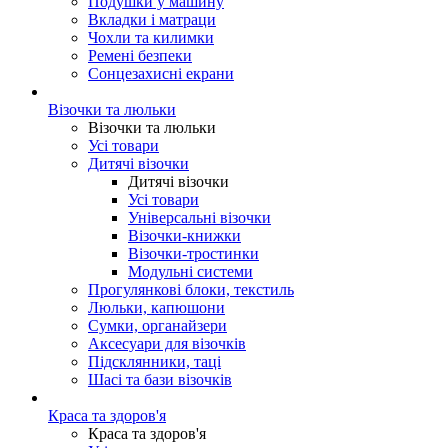
Подушки у машину
Вкладки і матраци
Чохли та килимки
Ремені безпеки
Сонцезахисні екрани
Візочки та люльки
Візочки та люльки
Усі товари
Дитячі візочки
Дитячі візочки
Усі товари
Універсальні візочки
Візочки-книжки
Візочки-тростинки
Модульні системи
Прогулянкові блоки, текстиль
Люльки, капюшони
Сумки, органайзери
Аксесуари для візочків
Підсклянники, таці
Шасі та бази візочків
Краса та здоров'я
Краса та здоров'я