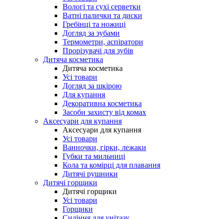
Вологі та сухі серветки
Ватні палички та диски
Гребінці та ножиці
Догляд за зубами
Термометри, аспіратори
Прорізувачі для зубів
Дитяча косметика
Дитяча косметика
Усі товари
Догляд за шкірою
Для купання
Декоративна косметика
Засоби захисту від комах
Аксесуари для купання
Аксесуари для купання
Усі товари
Ванночки, гірки, лежаки
Губки та мильниці
Кола та комірці для плавання
Дитячі рушники
Дитячі горщики
Дитячі горщики
Усі товари
Горщики
Сидіння для унітазу