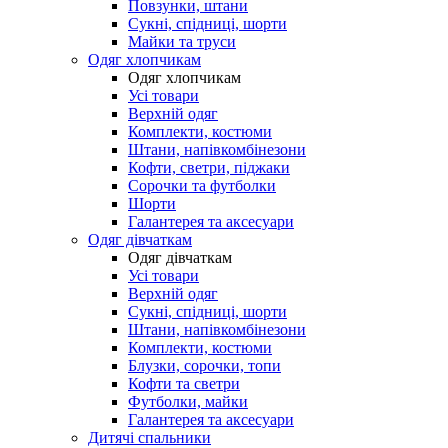
Повзунки, штани
Сукні, спідниці, шорти
Майки та труси
Одяг хлопчикам
Одяг хлопчикам
Усі товари
Верхній одяг
Комплекти, костюми
Штани, напівкомбінезони
Кофти, светри, піджаки
Сорочки та футболки
Шорти
Галантерея та аксесуари
Одяг дівчаткам
Одяг дівчаткам
Усі товари
Верхній одяг
Сукні, спідниці, шорти
Штани, напівкомбінезони
Комплекти, костюми
Блузки, сорочки, топи
Кофти та светри
Футболки, майки
Галантерея та аксесуари
Дитячі спальники