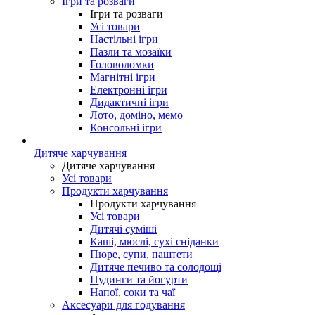
Ігри та розваги
Ігри та розваги
Усі товари
Настільні ігри
Пазли та мозаїки
Головоломки
Магнітні ігри
Електронні ігри
Дидактичні ігри
Лото, доміно, мемо
Консольні ігри
Дитяче харчування
Дитяче харчування
Усі товари
Продукти харчування
Продукти харчування
Усі товари
Дитячі суміші
Каші, мюслі, сухі сніданки
Пюре, супи, паштети
Дитяче печиво та солодощі
Пудинги та йогурти
Напої, соки та чаї
Аксесуари для годування