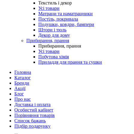
Текстиль і декор
Усі товари
Матраци та наматрацники
Постіль, покривала
Подушки, ковдри, бампери
Штори і тюль
Декор для дому
Прибирання, прання
Прибирання, прання
Усі товари
Побутова хімія
Приладдя для прання та сушки
Головна
Каталог
Бренди
Акції
Блог
Про нас
Доставка і оплата
Особистий кабінет
Порівняння товарів
Список бажань
Підбір подарунку