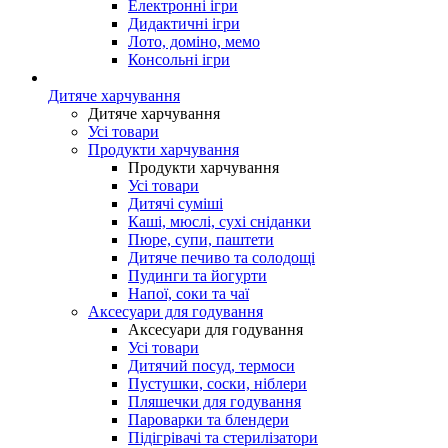
Електронні ігри
Дидактичні ігри
Лото, доміно, мемо
Консольні ігри
Дитяче харчування
Дитяче харчування
Усі товари
Продукти харчування
Продукти харчування
Усі товари
Дитячі суміші
Каші, мюслі, сухі сніданки
Пюре, супи, паштети
Дитяче печиво та солодощі
Пудинги та йогурти
Напої, соки та чаї
Аксесуари для годування
Аксесуари для годування
Усі товари
Дитячий посуд, термоси
Пустушки, соски, ніблери
Пляшечки для годування
Пароварки та блендери
Підігрівачі та стерилізатори