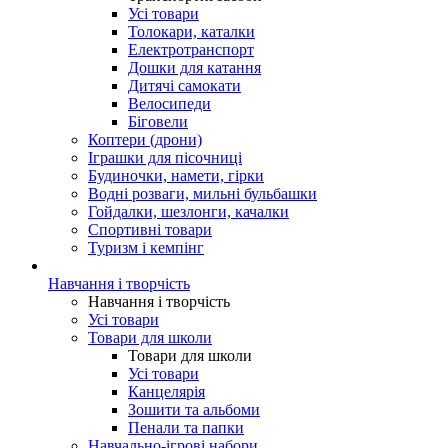
Усі товари
Толокари, каталки
Електротранспорт
Дошки для катання
Дитячі самокати
Велосипеди
Біговели
Коптери (дрони)
Іграшки для пісочниці
Будиночки, намети, гірки
Водні розваги, мильні бульбашки
Гойдалки, шезлонги, качалки
Спортивні товари
Туризм і кемпінг
Навчання і творчість
Навчання і творчість
Усі товари
Товари для школи
Товари для школи
Усі товари
Канцелярія
Зошити та альбоми
Пенали та папки
Навчально-ігрові набори