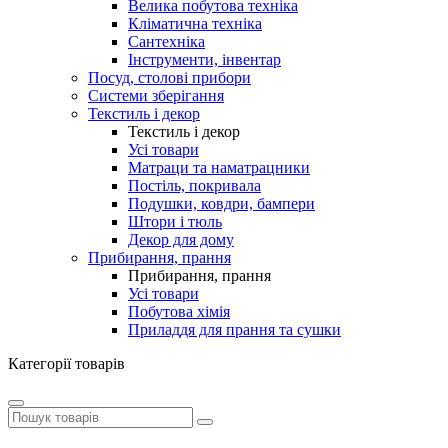
Велика побутова техніка
Кліматична техніка
Сантехніка
Інструменти, інвентар
Посуд, столові прибори
Системи зберігання
Текстиль і декор
Текстиль і декор
Усі товари
Матраци та наматрацники
Постіль, покривала
Подушки, ковдри, бампери
Штори і тюль
Декор для дому
Прибирання, прання
Прибирання, прання
Усі товари
Побутова хімія
Приладдя для прання та сушки
Категорії товарів