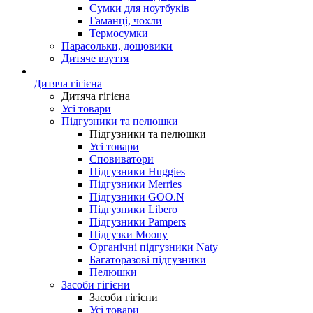
Сумки для ноутбуків
Гаманці, чохли
Термосумки
Парасольки, дощовики
Дитяче взуття
Дитяча гігієна
Дитяча гігієна
Усі товари
Підгузники та пелюшки
Підгузники та пелюшки
Усі товари
Сповиватори
Підгузники Huggies
Підгузники Merries
Підгузники GOO.N
Підгузники Libero
Підгузники Pampers
Підгузки Moony
Органічні підгузники Naty
Багаторазові підгузники
Пелюшки
Засоби гігієни
Засоби гігієни
Усі товари