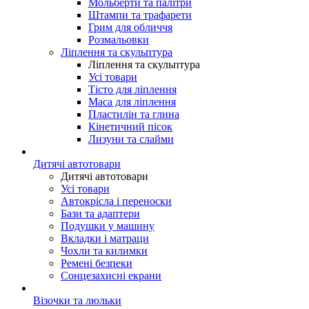
Мольберти та палітри
Штампи та трафарети
Грим для обличчя
Розмальовки
Ліплення та скульптура
Ліплення та скульптура
Усі товари
Тісто для ліплення
Маса для ліплення
Пластилін та глина
Кінетичний пісок
Лизуни та слайми
Дитячі автотовари
Дитячі автотовари
Усі товари
Автокрісла і переноски
Бази та адаптери
Подушки у машину
Вкладки і матраци
Чохли та килимки
Ремені безпеки
Сонцезахисні екрани
Візочки та люльки