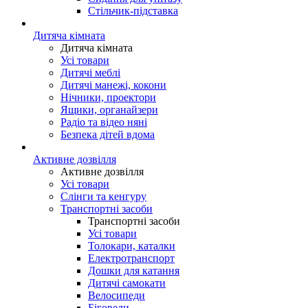
Стільчик-підставка
Дитяча кімната
Дитяча кімната
Усі товари
Дитячі меблі
Дитячі манежі, кокони
Нічники, проектори
Ящики, органайзери
Радіо та відео няні
Безпека дітей вдома
Активне дозвілля
Активне дозвілля
Усі товари
Слінги та кенгуру
Транспортні засоби
Транспортні засоби
Усі товари
Толокари, каталки
Електротранспорт
Дошки для катання
Дитячі самокати
Велосипеди
Біговели