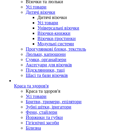
Візочки та люльки
Усі товари
Дитячі візочки
Дитячі візочки
Усі товари
Універсальні візочки
Візочки-книжки
Візочки-тростинки
Модульні системи
Прогулянкові блоки, текстиль
Люльки, капюшони
Сумки, органайзери
Аксесуари для візочків
Підсклянники, таці
Шасі та бази візочків
Краса та здоров'я
Краса та здоров'я
Усі товари
Бритви, тримери, епілятори
Зубні щітки, іригатори
Фени, стайлери
Йоржики та губки
Гігієнічні засоби
Білизна