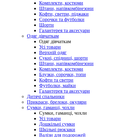
Комплекти, костюми
Штани, напівкомбінезони
Кофти, светри, піджаки
Сорочки та футболки
Шорти
Галантерея та аксесуари
Одяг дівчаткам
Одяг дівчаткам
Усі товари
Верхній одяг
Сукні, спідниці, шорти
Штани, напівкомбінезони
Комплекти, костюми
Блузки, сорочки, топи
Кофти та светри
Футболки, майки
Галантерея та аксесуари
Дитячі спальники
Прикраси, брелоки, окуляри
Сумки, гаманці, чохли
Сумки, гаманці, чохли
Усі товари
Дошкільні сумки
Шкільні рюкзаки
Валізи для подорожей