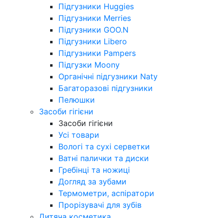
Підгузники Huggies
Підгузники Merries
Підгузники GOO.N
Підгузники Libero
Підгузники Pampers
Підгузки Moony
Органічні підгузники Naty
Багаторазові підгузники
Пелюшки
Засоби гігієни
Засоби гігієни
Усі товари
Вологі та сухі серветки
Ватні палички та диски
Гребінці та ножиці
Догляд за зубами
Термометри, аспіратори
Прорізувачі для зубів
Дитяча косметика