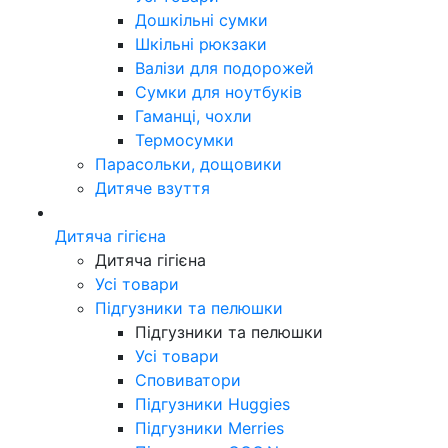
Дошкільні сумки
Шкільні рюкзаки
Валізи для подорожей
Сумки для ноутбуків
Гаманці, чохли
Термосумки
Парасольки, дощовики
Дитяче взуття
Дитяча гігієна
Дитяча гігієна
Усі товари
Підгузники та пелюшки
Підгузники та пелюшки
Усі товари
Сповиватори
Підгузники Huggies
Підгузники Merries