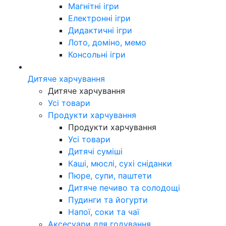
Магнітні ігри
Електронні ігри
Дидактичні ігри
Лото, доміно, мемо
Консольні ігри
Дитяче харчування
Дитяче харчування
Усі товари
Продукти харчування
Продукти харчування
Усі товари
Дитячі суміші
Каші, мюслі, сухі сніданки
Пюре, супи, паштети
Дитяче печиво та солодощі
Пудинги та йогурти
Напої, соки та чаї
Аксесуари для годування