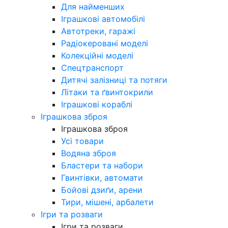
Для найменших
Іграшкові автомобілі
Автотреки, гаражі
Радіокеровані моделі
Колекційні моделі
Спецтранспорт
Дитячі залізниці та потяги
Літаки та ґвинтокрили
Іграшкові кораблі
Іграшкова зброя
Іграшкова зброя
Усі товари
Водяна зброя
Бластери та набори
Гвинтівки, автомати
Бойові дзиґи, арени
Тири, мішені, арбалети
Ігри та розваги
Ігри та розваги