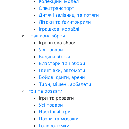
Колекційні моделі
Спецтранспорт
Дитячі залізниці та потяги
Літаки та ґвинтокрили
Іграшкові кораблі
Іграшкова зброя
Іграшкова зброя
Усі товари
Водяна зброя
Бластери та набори
Гвинтівки, автомати
Бойові дзиґи, арени
Тири, мішені, арбалети
Ігри та розваги
Ігри та розваги
Усі товари
Настільні ігри
Пазли та мозаїки
Головоломки