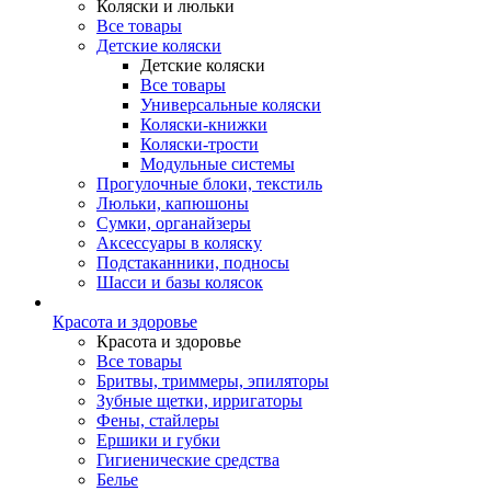
Коляски и люльки
Все товары
Детские коляски
Детские коляски
Все товары
Универсальные коляски
Коляски-книжки
Коляски-трости
Модульные системы
Прогулочные блоки, текстиль
Люльки, капюшоны
Сумки, органайзеры
Аксессуары в коляску
Подстаканники, подносы
Шасси и базы колясок
Красота и здоровье
Красота и здоровье
Все товары
Бритвы, триммеры, эпиляторы
Зубные щетки, ирригаторы
Фены, стайлеры
Ершики и губки
Гигиенические средства
Белье