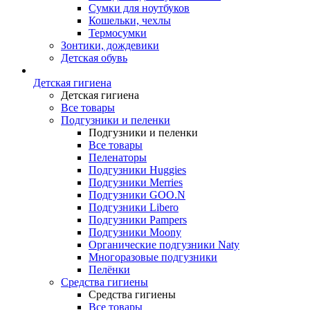
Сумки для ноутбуков
Кошельки, чехлы
Термосумки
Зонтики, дождевики
Детская обувь
Детская гигиена
Детская гигиена
Все товары
Подгузники и пеленки
Подгузники и пеленки
Все товары
Пеленаторы
Подгузники Huggies
Подгузники Merries
Подгузники GOO.N
Подгузники Libero
Подгузники Pampers
Подгузники Moony
Органические подгузники Naty
Многоразовые подгузники
Пелёнки
Средства гигиены
Средства гигиены
Все товары