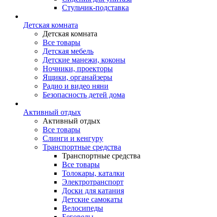
Стульчик-подставка
Детская комната
Детская комната
Все товары
Детская мебель
Детские манежи, коконы
Ночники, проекторы
Ящики, органайзеры
Радио и видео няни
Безопасность детей дома
Активный отдых
Активный отдых
Все товары
Слинги и кенгуру
Транспортные средства
Транспортные средства
Все товары
Толокары, каталки
Электротранспорт
Доски для катания
Детские самокаты
Велосипеды
Беговелы