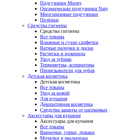
Подгузники Moony
Органические подгузники Naty
Многоразовые подгузники
Пелёнки
Средства гигиены
Средства гигиены
Все товары
Влажные и сухие салфетки
Ватные палочки и диски
Расчески и ножницы
Уход за зубами
Термометры, аспираторы
Прорезыватели для зубов
Детская косметика
Детская косметика
Все товары
Уход за кожей
Для купания
Декоративная косметика
Средства защиты от насекомых
Аксессуары для купания
Аксессуары для купания
Все товары
Ванночки, горки, лежаки
Мочалки и мыльницы