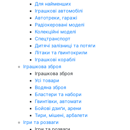
Для найменших
Іграшкові автомобілі
Автотреки, гаражі
Радіокеровані моделі
Колекційні моделі
Спецтранспорт
Дитячі залізниці та потяги
Літаки та ґвинтокрили
Іграшкові кораблі
Іграшкова зброя
Іграшкова зброя
Усі товари
Водяна зброя
Бластери та набори
Гвинтівки, автомати
Бойові дзиґи, арени
Тири, мішені, арбалети
Ігри та розваги
Ігри та розваги