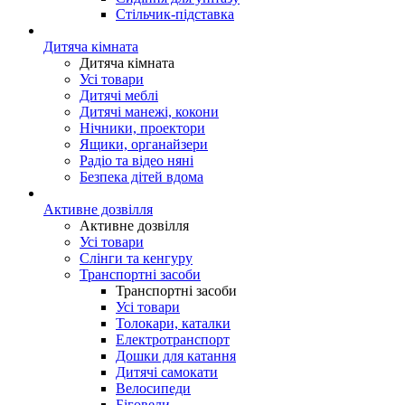
Стільчик-підставка
Дитяча кімната
Дитяча кімната
Усі товари
Дитячі меблі
Дитячі манежі, кокони
Нічники, проектори
Ящики, органайзери
Радіо та відео няні
Безпека дітей вдома
Активне дозвілля
Активне дозвілля
Усі товари
Слінги та кенгуру
Транспортні засоби
Транспортні засоби
Усі товари
Толокари, каталки
Електротранспорт
Дошки для катання
Дитячі самокати
Велосипеди
Біговели