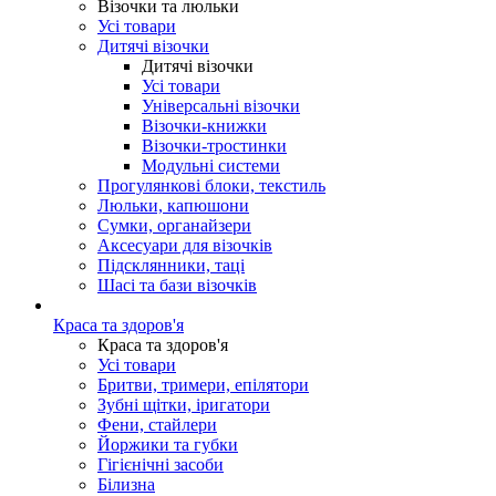
Візочки та люльки
Усі товари
Дитячі візочки
Дитячі візочки
Усі товари
Універсальні візочки
Візочки-книжки
Візочки-тростинки
Модульні системи
Прогулянкові блоки, текстиль
Люльки, капюшони
Сумки, органайзери
Аксесуари для візочків
Підсклянники, таці
Шасі та бази візочків
Краса та здоров'я
Краса та здоров'я
Усі товари
Бритви, тримери, епілятори
Зубні щітки, іригатори
Фени, стайлери
Йоржики та губки
Гігієнічні засоби
Білизна