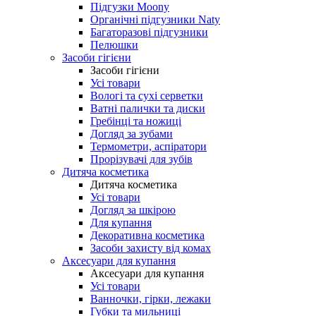
Підгузки Moony
Органічні підгузники Naty
Багаторазові підгузники
Пелюшки
Засоби гігієни
Засоби гігієни
Усі товари
Вологі та сухі серветки
Ватні палички та диски
Гребінці та ножиці
Догляд за зубами
Термометри, аспіратори
Прорізувачі для зубів
Дитяча косметика
Дитяча косметика
Усі товари
Догляд за шкірою
Для купання
Декоративна косметика
Засоби захисту від комах
Аксесуари для купання
Аксесуари для купання
Усі товари
Ванночки, гірки, лежаки
Губки та мильниці