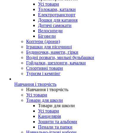
Усі товари
Толокари, каталки
Електротранспорт
Дошки для катання
Дитячі самокати
Велосипеди
Біговели
Коптери (дрони)
Іграшки для пісочниці
Будиночки, намети, гірки
Водні розваги, мильні бульбашки
Гойдалки, шезлонги, качалки
Спортивні товари
Туризм і кемпінг
Навчання і творчість
Навчання і творчість
Усі товари
Товари для школи
Товари для школи
Усі товари
Канцелярія
Зошити та альбоми
Пенали та папки
Навчально-ігрові набори