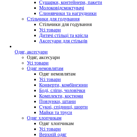
Сушарки, контейнери, пакети
Молоковідсмоктувачі
Слинявчики та нагрудники
Стільчики для годування
Стільчики для годування
Усі товари
Дитячі стільці та крісла
Аксесуари для стільців
Одяг, аксесуари
Одяг, аксесуари
Усі товари
Одяг немовлятам
Одяг немовлятам
Усі товари
Конверти, комбінезони
Боді, сліпи, чоловічки
Комплекти, костюми
Повзунки, штани
Сукні, спідниці, шорти
Майки та труси
Одяг хлопчикам
Одяг хлопчикам
Усі товари
Верхній одяг