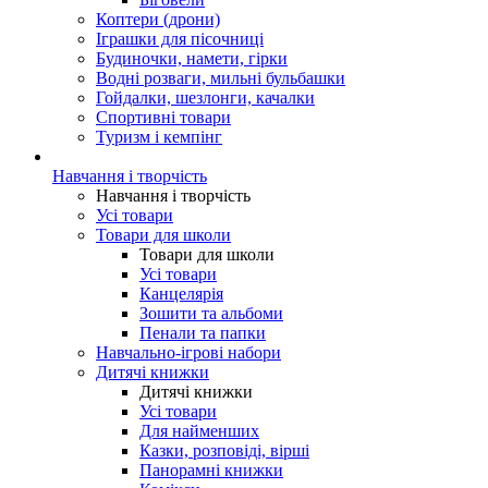
Коптери (дрони)
Іграшки для пісочниці
Будиночки, намети, гірки
Водні розваги, мильні бульбашки
Гойдалки, шезлонги, качалки
Спортивні товари
Туризм і кемпінг
Навчання і творчість
Навчання і творчість
Усі товари
Товари для школи
Товари для школи
Усі товари
Канцелярія
Зошити та альбоми
Пенали та папки
Навчально-ігрові набори
Дитячі книжки
Дитячі книжки
Усі товари
Для найменших
Казки, розповіді, вірші
Панорамні книжки