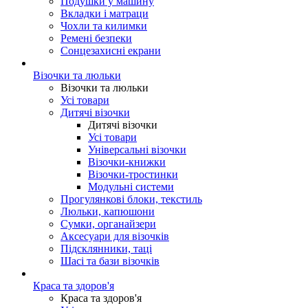
Подушки у машину
Вкладки і матраци
Чохли та килимки
Ремені безпеки
Сонцезахисні екрани
Візочки та люльки
Візочки та люльки
Усі товари
Дитячі візочки
Дитячі візочки
Усі товари
Універсальні візочки
Візочки-книжки
Візочки-тростинки
Модульні системи
Прогулянкові блоки, текстиль
Люльки, капюшони
Сумки, органайзери
Аксесуари для візочків
Підсклянники, таці
Шасі та бази візочків
Краса та здоров'я
Краса та здоров'я