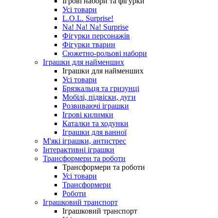
Ігрові набори та фігурки
Усі товари
L.O.L. Surprise!
Na! Na! Na! Surprise
Фігурки персонажів
Фігурки тварин
Сюжетно-рольові набори
Іграшки для найменших
Іграшки для найменших
Усі товари
Брязкальця та гризунці
Мобілі, підвіски, дуги
Розвиваючі іграшки
Ігрові килимки
Каталки та ходунки
Іграшки для ванної
М'які іграшки, антистрес
Інтерактивні іграшки
Трансформери та роботи
Трансформери та роботи
Усі товари
Трансформери
Роботи
Іграшковий транспорт
Іграшковий транспорт