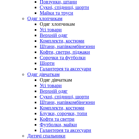
Повзунки, штани
Сукні, спідниці, шорти
Майки та труси
Одяг хлопчикам
Одяг хлопчикам
Усі товари
Верхній одяг
Комплекти, костюми
Штани, напівкомбінезони
Кофти, светри, піджаки
Сорочки та футболки
Шорти
Галантерея та аксесуари
Одяг дівчаткам
Одяг дівчаткам
Усі товари
Верхній одяг
Сукні, спідниці, шорти
Штани, напівкомбінезони
Комплекти, костюми
Блузки, сорочки, топи
Кофти та светри
Футболки, майки
Галантерея та аксесуари
Дитячі спальники