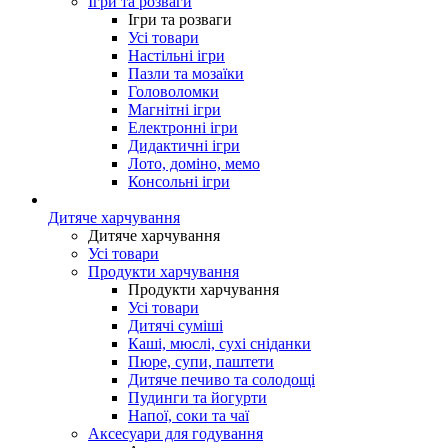
Ігри та розваги
Ігри та розваги
Усі товари
Настільні ігри
Пазли та мозаїки
Головоломки
Магнітні ігри
Електронні ігри
Дидактичні ігри
Лото, доміно, мемо
Консольні ігри
Дитяче харчування
Дитяче харчування
Усі товари
Продукти харчування
Продукти харчування
Усі товари
Дитячі суміші
Каші, мюслі, сухі сніданки
Пюре, супи, паштети
Дитяче печиво та солодощі
Пудинги та йогурти
Напої, соки та чаї
Аксесуари для годування