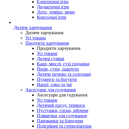
Електронні ігри
Дидактичні ігри
Лото, доміно, мемо
Консольні ігри
Дитяче харчування
Дитяче харчування
Усі товари
Продукти харчування
Продукти харчування
Усі товари
Дитячі суміші
Каші, мюслі, сухі сніданки
Пюре, супи, паштети
Дитяче печиво та солодощі
Пудинги та йогурти
Напої, соки та чаї
Аксесуари для годування
Аксесуари для годування
Усі товари
Дитячий посуд, термоси
Пустушки, соски, ніблери
Пляшечки для годування
Пароварки та блендери
Підігрівачі та стерилізатори