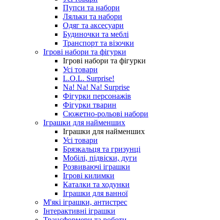
Пупси та набори
Ляльки та набори
Одяг та аксесуари
Будиночки та меблі
Транспорт та візочки
Ігрові набори та фігурки
Ігрові набори та фігурки
Усі товари
L.O.L. Surprise!
Na! Na! Na! Surprise
Фігурки персонажів
Фігурки тварин
Сюжетно-рольові набори
Іграшки для найменших
Іграшки для найменших
Усі товари
Брязкальця та гризунці
Мобілі, підвіски, дуги
Розвиваючі іграшки
Ігрові килимки
Каталки та ходунки
Іграшки для ванної
М'які іграшки, антистрес
Інтерактивні іграшки
Трансформери та роботи