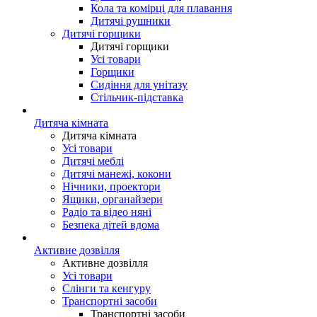
Кола та комірці для плавання
Дитячі рушники
Дитячі горщики
Дитячі горщики
Усі товари
Горщики
Сидіння для унітазу
Стільчик-підставка
Дитяча кімната
Дитяча кімната
Усі товари
Дитячі меблі
Дитячі манежі, кокони
Нічники, проектори
Ящики, органайзери
Радіо та відео няні
Безпека дітей вдома
Активне дозвілля
Активне дозвілля
Усі товари
Слінги та кенгуру
Транспортні засоби
Транспортні засоби