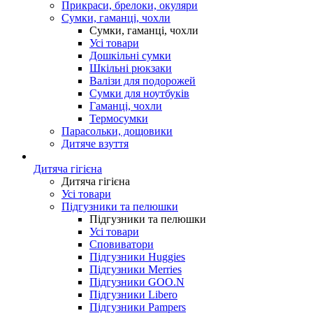
Прикраси, брелоки, окуляри
Сумки, гаманці, чохли
Сумки, гаманці, чохли
Усі товари
Дошкільні сумки
Шкільні рюкзаки
Валізи для подорожей
Сумки для ноутбуків
Гаманці, чохли
Термосумки
Парасольки, дощовики
Дитяче взуття
Дитяча гігієна
Дитяча гігієна
Усі товари
Підгузники та пелюшки
Підгузники та пелюшки
Усі товари
Сповиватори
Підгузники Huggies
Підгузники Merries
Підгузники GOO.N
Підгузники Libero
Підгузники Pampers