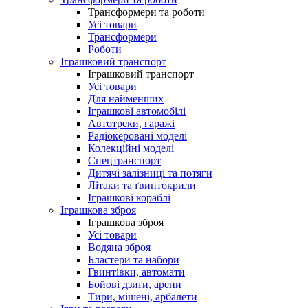
Трансформери та роботи
Усі товари
Трансформери
Роботи
Іграшковий транспорт
Іграшковий транспорт
Усі товари
Для найменших
Іграшкові автомобілі
Автотреки, гаражі
Радіокеровані моделі
Колекційні моделі
Спецтранспорт
Дитячі залізниці та потяги
Літаки та ґвинтокрили
Іграшкові кораблі
Іграшкова зброя
Іграшкова зброя
Усі товари
Водяна зброя
Бластери та набори
Гвинтівки, автомати
Бойові дзиґи, арени
Тири, мішені, арбалети