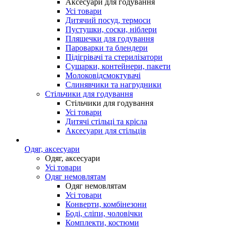
Аксесуари для годування
Усі товари
Дитячий посуд, термоси
Пустушки, соски, ніблери
Пляшечки для годування
Пароварки та блендери
Підігрівачі та стерилізатори
Сушарки, контейнери, пакети
Молоковідсмоктувачі
Слинявчики та нагрудники
Стільчики для годування
Стільчики для годування
Усі товари
Дитячі стільці та крісла
Аксесуари для стільців
Одяг, аксесуари
Одяг, аксесуари
Усі товари
Одяг немовлятам
Одяг немовлятам
Усі товари
Конверти, комбінезони
Боді, сліпи, чоловічки
Комплекти, костюми