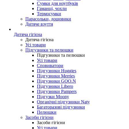
Сумки для ноутбуків
Гаманці, чохли
Термосумки
Парасольки, дощовики
Дитяче взуття
Дитяча гігієна
Дитяча гігієна
Усі товари
Підгузники та пелюшки
Підгузники та пелюшки
Усі товари
Сповиватори
Підгузники Huggies
Підгузники Merries
Підгузники GOO.N
Підгузники Libero
Підгузники Pampers
Підгузки Moony
Органічні підгузники Naty
Багаторазові підгузники
Пелюшки
Засоби гігієни
Засоби гігієни
Усі товари