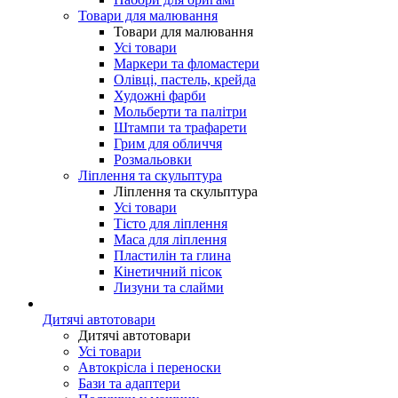
Товари для малювання
Товари для малювання
Усі товари
Маркери та фломастери
Олівці, пастель, крейда
Художні фарби
Мольберти та палітри
Штампи та трафарети
Грим для обличчя
Розмальовки
Ліплення та скульптура
Ліплення та скульптура
Усі товари
Тісто для ліплення
Маса для ліплення
Пластилін та глина
Кінетичний пісок
Лизуни та слайми
Дитячі автотовари
Дитячі автотовари
Усі товари
Автокрісла і переноски
Бази та адаптери