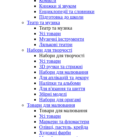
Комікси
Книжки зі звуком
Енциклопедії та словники
Підготовка до школи
Театр та музика
Театр та музика
Усі товари
Музичні інструменти
Лялькові театри
Набори для творчості
Набори для творчості
Усі товари
3D ручки та стрижні
Набори для малювання
Для аплікацій та декору
Наліпки та альбоми
Для в'язання та шиття
Збірні моделі
Набори для оригамі
Товари для малювання
Товари для малювання
Усі товари
Маркери та фломастери
Олівці, пастель, крейда
Художні фарби