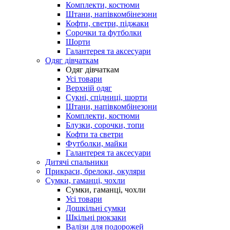
Комплекти, костюми
Штани, напівкомбінезони
Кофти, светри, піджаки
Сорочки та футболки
Шорти
Галантерея та аксесуари
Одяг дівчаткам
Одяг дівчаткам
Усі товари
Верхній одяг
Сукні, спідниці, шорти
Штани, напівкомбінезони
Комплекти, костюми
Блузки, сорочки, топи
Кофти та светри
Футболки, майки
Галантерея та аксесуари
Дитячі спальники
Прикраси, брелоки, окуляри
Сумки, гаманці, чохли
Сумки, гаманці, чохли
Усі товари
Дошкільні сумки
Шкільні рюкзаки
Валізи для подорожей