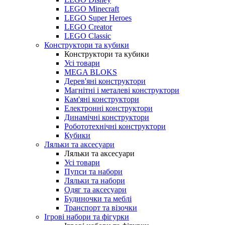
LEGO Minecraft
LEGO Super Heroes
LEGO Creator
LEGO Classic
Конструктори та кубики
Конструктори та кубики
Усі товари
MEGA BLOKS
Дерев'яні конструктори
Магнітні і металеві конструктори
Кам'яні конструктори
Електронні конструктори
Динамічні конструктори
Робототехнічні конструктори
Кубики
Ляльки та аксесуари
Ляльки та аксесуари
Усі товари
Пупси та набори
Ляльки та набори
Одяг та аксесуари
Будиночки та меблі
Транспорт та візочки
Ігрові набори та фігурки