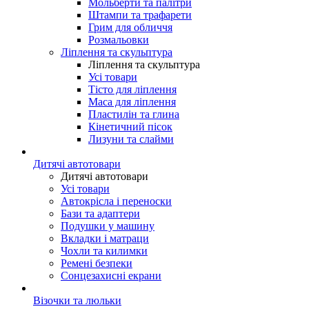
Мольберти та палітри
Штампи та трафарети
Грим для обличчя
Розмальовки
Ліплення та скульптура
Ліплення та скульптура
Усі товари
Тісто для ліплення
Маса для ліплення
Пластилін та глина
Кінетичний пісок
Лизуни та слайми
Дитячі автотовари
Дитячі автотовари
Усі товари
Автокрісла і переноски
Бази та адаптери
Подушки у машину
Вкладки і матраци
Чохли та килимки
Ремені безпеки
Сонцезахисні екрани
Візочки та люльки