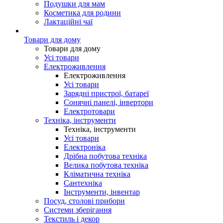
Подушки для мам
Косметика для родини
Лактаційні чаї
Товари для дому
Товари для дому
Усі товари
Електроживлення
Електроживлення
Усі товари
Зарядні пристрої, батареї
Сонячні панелі, інвертори
Електротовари
Техніка, інструменти
Техніка, інструменти
Усі товари
Електроніка
Дрібна побутова техніка
Велика побутова техніка
Кліматична техніка
Сантехніка
Інструменти, інвентар
Посуд, столові прибори
Системи зберігання
Текстиль і декор