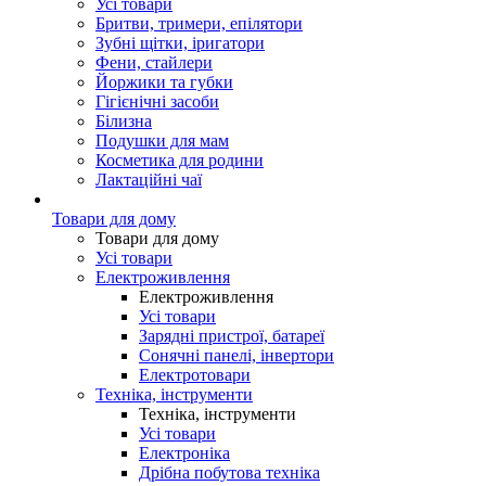
Усі товари
Бритви, тримери, епілятори
Зубні щітки, іригатори
Фени, стайлери
Йоржики та губки
Гігієнічні засоби
Білизна
Подушки для мам
Косметика для родини
Лактаційні чаї
Товари для дому
Товари для дому
Усі товари
Електроживлення
Електроживлення
Усі товари
Зарядні пристрої, батареї
Сонячні панелі, інвертори
Електротовари
Техніка, інструменти
Техніка, інструменти
Усі товари
Електроніка
Дрібна побутова техніка