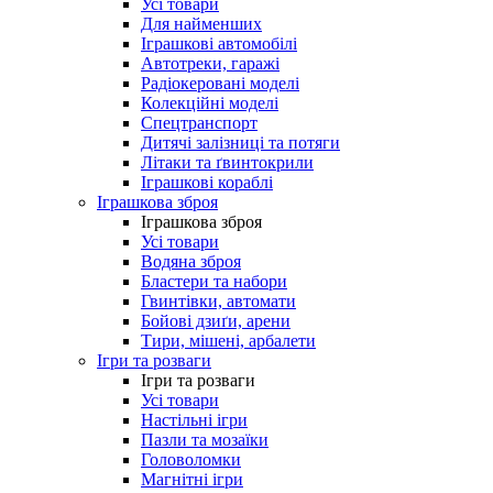
Усі товари
Для найменших
Іграшкові автомобілі
Автотреки, гаражі
Радіокеровані моделі
Колекційні моделі
Спецтранспорт
Дитячі залізниці та потяги
Літаки та ґвинтокрили
Іграшкові кораблі
Іграшкова зброя
Іграшкова зброя
Усі товари
Водяна зброя
Бластери та набори
Гвинтівки, автомати
Бойові дзиґи, арени
Тири, мішені, арбалети
Ігри та розваги
Ігри та розваги
Усі товари
Настільні ігри
Пазли та мозаїки
Головоломки
Магнітні ігри