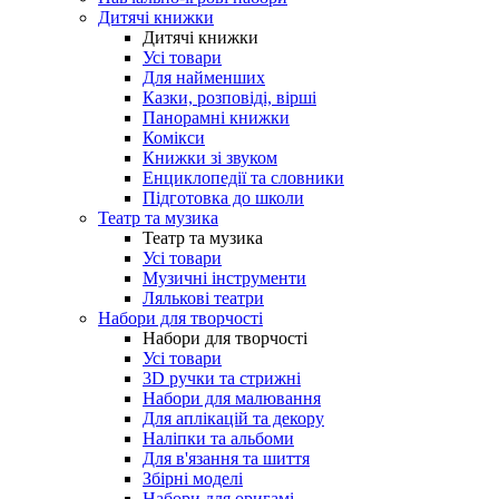
Дитячі книжки
Дитячі книжки
Усі товари
Для найменших
Казки, розповіді, вірші
Панорамні книжки
Комікси
Книжки зі звуком
Енциклопедії та словники
Підготовка до школи
Театр та музика
Театр та музика
Усі товари
Музичні інструменти
Лялькові театри
Набори для творчості
Набори для творчості
Усі товари
3D ручки та стрижні
Набори для малювання
Для аплікацій та декору
Наліпки та альбоми
Для в'язання та шиття
Збірні моделі
Набори для оригамі