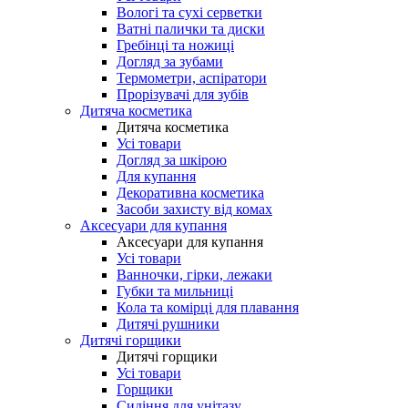
Вологі та сухі серветки
Ватні палички та диски
Гребінці та ножиці
Догляд за зубами
Термометри, аспіратори
Прорізувачі для зубів
Дитяча косметика
Дитяча косметика
Усі товари
Догляд за шкірою
Для купання
Декоративна косметика
Засоби захисту від комах
Аксесуари для купання
Аксесуари для купання
Усі товари
Ванночки, гірки, лежаки
Губки та мильниці
Кола та комірці для плавання
Дитячі рушники
Дитячі горщики
Дитячі горщики
Усі товари
Горщики
Сидіння для унітазу