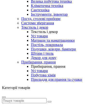
Велика побутова техніка
Кліматична техніка
Сантехніка
Інструменти, інвентар
Посуд, столові прибори
Системи зберігання
Текстиль і декор
Текстиль і декор
Усі товари
Матраци та наматрацники
Постіль, покривала
Подушки, ковдри, бампери
Штори і тюль
Декор для дому
Прибирання, прання
Прибирання, прання
Усі товари
Побутова хімія
Приладдя для прання та сушки
Категорії товарів