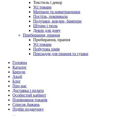
Текстиль і декор
Усі товари
Матраци та наматрацники
Постіль, покривала
Подушки, ковдри, бампери
Штори і тюль
Декор для дому
Прибирання, прання
Прибирання, прання
Усі товари
Побутова хімія
Приладдя для прання та сушки
Головна
Каталог
Бренди
Акції
Блог
Про нас
Доставка і оплата
Особистий кабінет
Порівняння товарів
Список бажань
Підбір подарунку