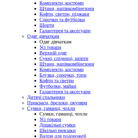
Комплекти, костюми
Штани, напівкомбінезони
Кофти, светри, піджаки
Сорочки та футболки
Шорти
Галантерея та аксесуари
Одяг дівчаткам
Одяг дівчаткам
Усі товари
Верхній одяг
Сукні, спідниці, шорти
Штани, напівкомбінезони
Комплекти, костюми
Блузки, сорочки, топи
Кофти та светри
Футболки, майки
Галантерея та аксесуари
Дитячі спальники
Прикраси, брелоки, окуляри
Сумки, гаманці, чохли
Сумки, гаманці, чохли
Усі товари
Дошкільні сумки
Шкільні рюкзаки
Валізи для подорожей