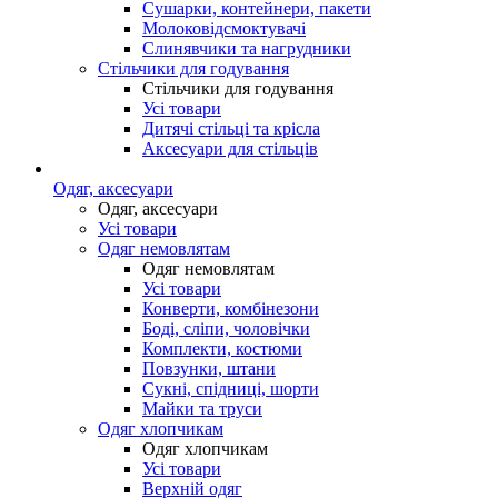
Сушарки, контейнери, пакети
Молоковідсмоктувачі
Слинявчики та нагрудники
Стільчики для годування
Стільчики для годування
Усі товари
Дитячі стільці та крісла
Аксесуари для стільців
Одяг, аксесуари
Одяг, аксесуари
Усі товари
Одяг немовлятам
Одяг немовлятам
Усі товари
Конверти, комбінезони
Боді, сліпи, чоловічки
Комплекти, костюми
Повзунки, штани
Сукні, спідниці, шорти
Майки та труси
Одяг хлопчикам
Одяг хлопчикам
Усі товари
Верхній одяг