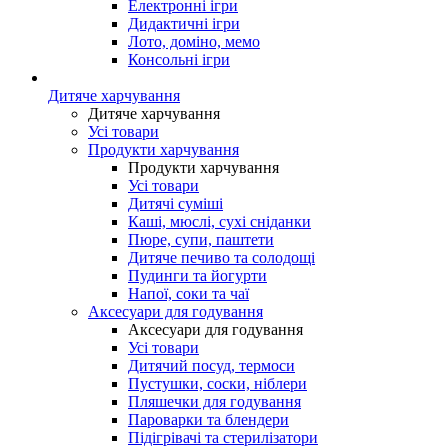
Електронні ігри
Дидактичні ігри
Лото, доміно, мемо
Консольні ігри
Дитяче харчування
Дитяче харчування
Усі товари
Продукти харчування
Продукти харчування
Усі товари
Дитячі суміші
Каші, мюслі, сухі сніданки
Пюре, супи, паштети
Дитяче печиво та солодощі
Пудинги та йогурти
Напої, соки та чаї
Аксесуари для годування
Аксесуари для годування
Усі товари
Дитячий посуд, термоси
Пустушки, соски, ніблери
Пляшечки для годування
Пароварки та блендери
Підігрівачі та стерилізатори