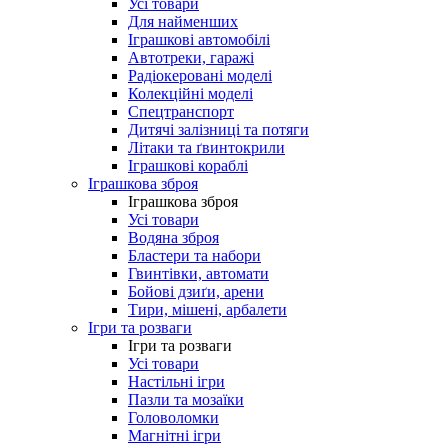
Усі товари
Для найменших
Іграшкові автомобілі
Автотреки, гаражі
Радіокеровані моделі
Колекційні моделі
Спецтранспорт
Дитячі залізниці та потяги
Літаки та ґвинтокрили
Іграшкові кораблі
Іграшкова зброя
Іграшкова зброя
Усі товари
Водяна зброя
Бластери та набори
Гвинтівки, автомати
Бойові дзиґи, арени
Тири, мішені, арбалети
Ігри та розваги
Ігри та розваги
Усі товари
Настільні ігри
Пазли та мозаїки
Головоломки
Магнітні ігри