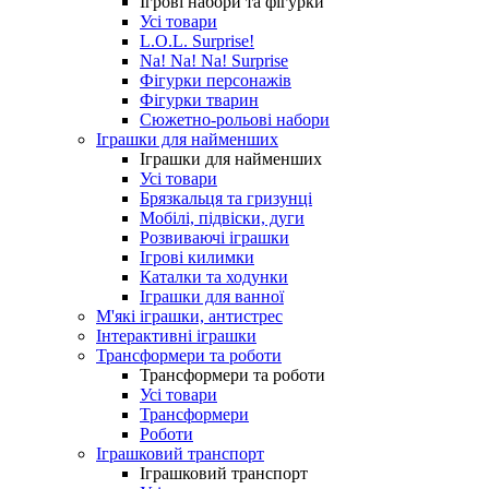
Ігрові набори та фігурки
Усі товари
L.O.L. Surprise!
Na! Na! Na! Surprise
Фігурки персонажів
Фігурки тварин
Сюжетно-рольові набори
Іграшки для найменших
Іграшки для найменших
Усі товари
Брязкальця та гризунці
Мобілі, підвіски, дуги
Розвиваючі іграшки
Ігрові килимки
Каталки та ходунки
Іграшки для ванної
М'які іграшки, антистрес
Інтерактивні іграшки
Трансформери та роботи
Трансформери та роботи
Усі товари
Трансформери
Роботи
Іграшковий транспорт
Іграшковий транспорт