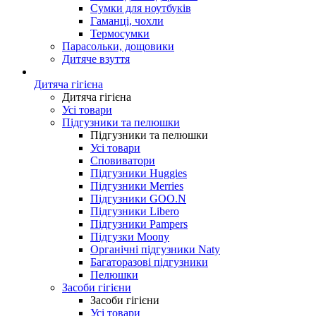
Сумки для ноутбуків
Гаманці, чохли
Термосумки
Парасольки, дощовики
Дитяче взуття
Дитяча гігієна
Дитяча гігієна
Усі товари
Підгузники та пелюшки
Підгузники та пелюшки
Усі товари
Сповиватори
Підгузники Huggies
Підгузники Merries
Підгузники GOO.N
Підгузники Libero
Підгузники Pampers
Підгузки Moony
Органічні підгузники Naty
Багаторазові підгузники
Пелюшки
Засоби гігієни
Засоби гігієни
Усі товари