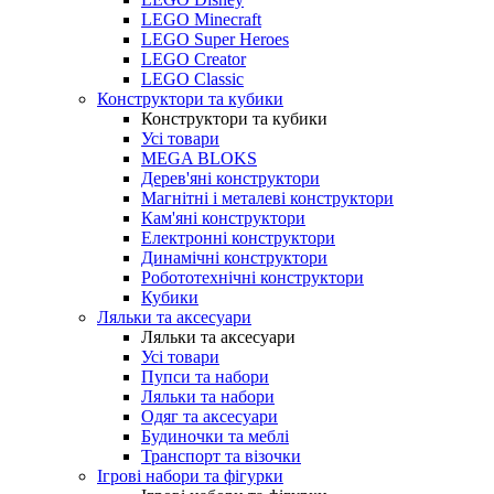
LEGO Minecraft
LEGO Super Heroes
LEGO Creator
LEGO Classic
Конструктори та кубики
Конструктори та кубики
Усі товари
MEGA BLOKS
Дерев'яні конструктори
Магнітні і металеві конструктори
Кам'яні конструктори
Електронні конструктори
Динамічні конструктори
Робототехнічні конструктори
Кубики
Ляльки та аксесуари
Ляльки та аксесуари
Усі товари
Пупси та набори
Ляльки та набори
Одяг та аксесуари
Будиночки та меблі
Транспорт та візочки
Ігрові набори та фігурки