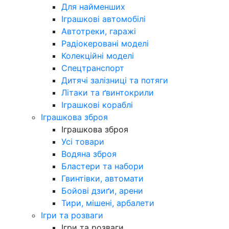
Для найменших
Іграшкові автомобілі
Автотреки, гаражі
Радіокеровані моделі
Колекційні моделі
Спецтранспорт
Дитячі залізниці та потяги
Літаки та ґвинтокрили
Іграшкові кораблі
Іграшкова зброя
Іграшкова зброя
Усі товари
Водяна зброя
Бластери та набори
Гвинтівки, автомати
Бойові дзиґи, арени
Тири, мішені, арбалети
Ігри та розваги
Ігри та розваги