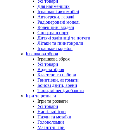
Усі товари
Для найменших
Іграшкові автомобілі
Автотреки, гаражі
Радіокеровані моделі
Колекційні моделі
Спецтранспорт
Дитячі залізниці та потяги
Літаки та ґвинтокрили
Іграшкові кораблі
Іграшкова зброя
Іграшкова зброя
Усі товари
Водяна зброя
Бластери та набори
Гвинтівки, автомати
Бойові дзиґи, арени
Тири, мішені, арбалети
Ігри та розваги
Ігри та розваги
Усі товари
Настільні ігри
Пазли та мозаїки
Головоломки
Магнітні ігри