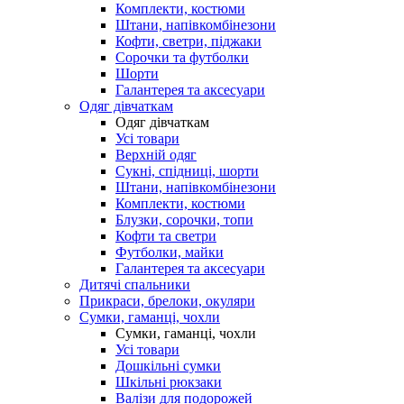
Комплекти, костюми
Штани, напівкомбінезони
Кофти, светри, піджаки
Сорочки та футболки
Шорти
Галантерея та аксесуари
Одяг дівчаткам
Одяг дівчаткам
Усі товари
Верхній одяг
Сукні, спідниці, шорти
Штани, напівкомбінезони
Комплекти, костюми
Блузки, сорочки, топи
Кофти та светри
Футболки, майки
Галантерея та аксесуари
Дитячі спальники
Прикраси, брелоки, окуляри
Сумки, гаманці, чохли
Сумки, гаманці, чохли
Усі товари
Дошкільні сумки
Шкільні рюкзаки
Валізи для подорожей