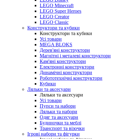
LEGO Minecraft
LEGO Super Heroes
LEGO Creator
LEGO Classic
Конструктори та кубики
Конструктори та кубики
Усі товари
MEGA BLOKS
Дерев'яні конструктори
Магнітні і металеві конструктори
Кам'яні конструктори
Електронні конструктори
Динамічні конструктори
Робототехнічні конструктори
Кубики
Ляльки та аксесуари
Ляльки та аксесуари
Усі товари
Пупси та набори
Ляльки та набори
Одяг та аксесуари
Будиночки та меблі
Транспорт та візочки
Ігрові набори та фігурки