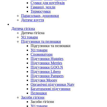
Сумки для ноутбуків
Гаманці, чохли
Термосумки
Парасольки, дощовики
Дитяче взуття
Дитяча гігієна
Дитяча гігієна
Усі товари
Підгузники та пелюшки
Підгузники та пелюшки
Усі товари
Сповиватори
Підгузники Huggies
Підгузники Merries
Підгузники GOO.N
Підгузники Libero
Підгузники Pampers
Підгузки Moony
Органічні підгузники Naty
Багаторазові підгузники
Пелюшки
Засоби гігієни
Засоби гігієни
Усі товари