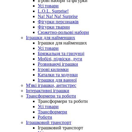
Ігрові набори та фігурки
Усі товари
L.O.L. Surprise!
Na! Na! Na! Surprise
Фігурки персонажів
Фігурки тварин
Сюжетно-рольові набори
Іграшки для найменших
Іграшки для найменших
Усі товари
Брязкальця та гризунці
Мобілі, підвіски, дуги
Розвиваючі іграшки
Ігрові килимки
Каталки та ходунки
Іграшки для ванної
М'які іграшки, антистрес
Інтерактивні іграшки
Трансформери та роботи
Трансформери та роботи
Усі товари
Трансформери
Роботи
Іграшковий транспорт
Іграшковий транспорт