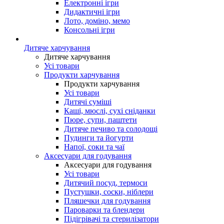
Електронні ігри
Дидактичні ігри
Лото, доміно, мемо
Консольні ігри
Дитяче харчування
Дитяче харчування
Усі товари
Продукти харчування
Продукти харчування
Усі товари
Дитячі суміші
Каші, мюслі, сухі сніданки
Пюре, супи, паштети
Дитяче печиво та солодощі
Пудинги та йогурти
Напої, соки та чаї
Аксесуари для годування
Аксесуари для годування
Усі товари
Дитячий посуд, термоси
Пустушки, соски, ніблери
Пляшечки для годування
Пароварки та блендери
Підігрівачі та стерилізатори