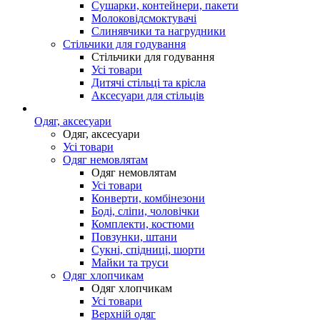
Сушарки, контейнери, пакети
Молоковідсмоктувачі
Слинявчики та нагрудники
Стільчики для годування
Стільчики для годування
Усі товари
Дитячі стільці та крісла
Аксесуари для стільців
Одяг, аксесуари
Одяг, аксесуари
Усі товари
Одяг немовлятам
Одяг немовлятам
Усі товари
Конверти, комбінезони
Боді, сліпи, чоловічки
Комплекти, костюми
Повзунки, штани
Сукні, спідниці, шорти
Майки та труси
Одяг хлопчикам
Одяг хлопчикам
Усі товари
Верхній одяг