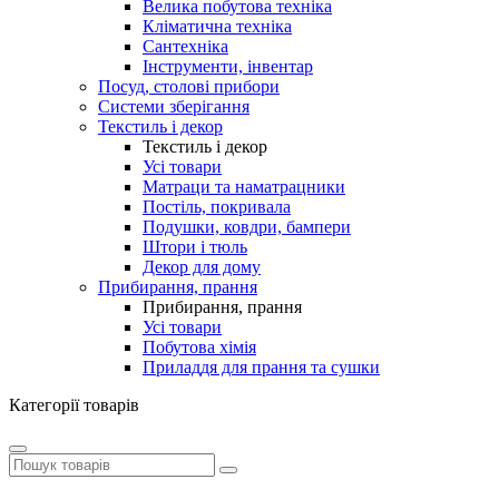
Велика побутова техніка
Кліматична техніка
Сантехніка
Інструменти, інвентар
Посуд, столові прибори
Системи зберігання
Текстиль і декор
Текстиль і декор
Усі товари
Матраци та наматрацники
Постіль, покривала
Подушки, ковдри, бампери
Штори і тюль
Декор для дому
Прибирання, прання
Прибирання, прання
Усі товари
Побутова хімія
Приладдя для прання та сушки
Категорії товарів