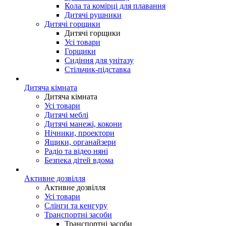
Кола та комірці для плавання
Дитячі рушники
Дитячі горщики
Дитячі горщики
Усі товари
Горщики
Сидіння для унітазу
Стільчик-підставка
Дитяча кімната
Дитяча кімната
Усі товари
Дитячі меблі
Дитячі манежі, кокони
Нічники, проектори
Ящики, органайзери
Радіо та відео няні
Безпека дітей вдома
Активне дозвілля
Активне дозвілля
Усі товари
Слінги та кенгуру
Транспортні засоби
Транспортні засоби