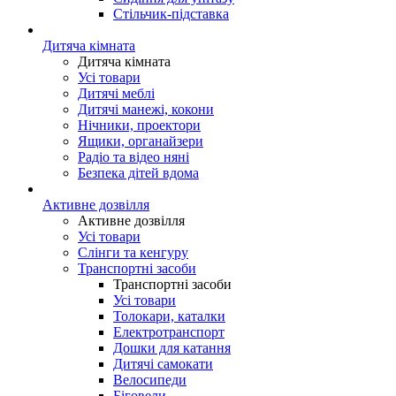
Стільчик-підставка
Дитяча кімната
Дитяча кімната
Усі товари
Дитячі меблі
Дитячі манежі, кокони
Нічники, проектори
Ящики, органайзери
Радіо та відео няні
Безпека дітей вдома
Активне дозвілля
Активне дозвілля
Усі товари
Слінги та кенгуру
Транспортні засоби
Транспортні засоби
Усі товари
Толокари, каталки
Електротранспорт
Дошки для катання
Дитячі самокати
Велосипеди
Біговели