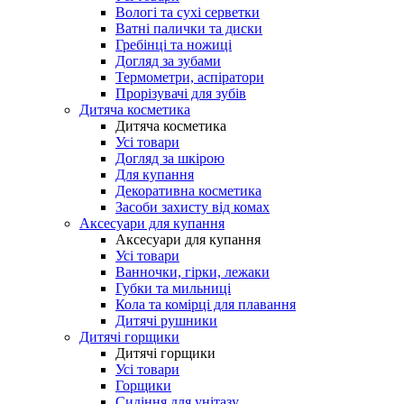
Вологі та сухі серветки
Ватні палички та диски
Гребінці та ножиці
Догляд за зубами
Термометри, аспіратори
Прорізувачі для зубів
Дитяча косметика
Дитяча косметика
Усі товари
Догляд за шкірою
Для купання
Декоративна косметика
Засоби захисту від комах
Аксесуари для купання
Аксесуари для купання
Усі товари
Ванночки, гірки, лежаки
Губки та мильниці
Кола та комірці для плавання
Дитячі рушники
Дитячі горщики
Дитячі горщики
Усі товари
Горщики
Сидіння для унітазу