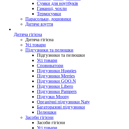
Сумки для ноутбуків
Гаманці, чохли
Термосумки
Парасольки, дощовики
Дитяче взуття
Дитяча гігієна
Дитяча гігієна
Усі товари
Підгузники та пелюшки
Підгузники та пелюшки
Усі товари
Сповиватори
Підгузники Huggies
Підгузники Merries
Підгузники GOO.N
Підгузники Libero
Підгузники Pampers
Підгузки Moony
Органічні підгузники Naty
Багаторазові підгузники
Пелюшки
Засоби гігієни
Засоби гігієни
Усі товари