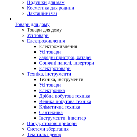
Подушки для мам
Косметика для родини
Лактаційні чаї
Товари для дому
Товари для дому
Усі товари
Електроживлення
Електроживлення
Усі товари
Зарядні пристрої, батареї
Сонячні панелі, інвертори
Електротовари
Техніка, інструменти
Техніка, інструменти
Усі товари
Електроніка
Дрібна побутова техніка
Велика побутова техніка
Кліматична техніка
Сантехніка
Інструменти, інвентар
Посуд, столові прибори
Системи зберігання
Текстиль і декор