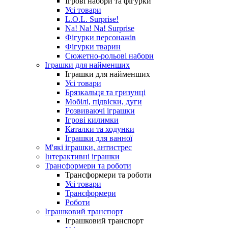
Ігрові набори та фігурки
Усі товари
L.O.L. Surprise!
Na! Na! Na! Surprise
Фігурки персонажів
Фігурки тварин
Сюжетно-рольові набори
Іграшки для найменших
Іграшки для найменших
Усі товари
Брязкальця та гризунці
Мобілі, підвіски, дуги
Розвиваючі іграшки
Ігрові килимки
Каталки та ходунки
Іграшки для ванної
М'які іграшки, антистрес
Інтерактивні іграшки
Трансформери та роботи
Трансформери та роботи
Усі товари
Трансформери
Роботи
Іграшковий транспорт
Іграшковий транспорт