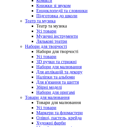
Комікси
Книжки зі звуком
Енциклопедії та словники
Підготовка до школи
Театр та музика
Театр та музика
Усі товари
Музичні інструменти
Лялькові театри
Набори для творчості
Набори для творчості
Усі товари
3D ручки та стрижні
Набори для малювання
Для аплікацій та декору
Наліпки та альбоми
Для в'язання та шиття
Збірні моделі
Набори для оригамі
Товари для малювання
Товари для малювання
Усі товари
Маркери та фломастери
Олівці, пастель, крейда
Художні фарби