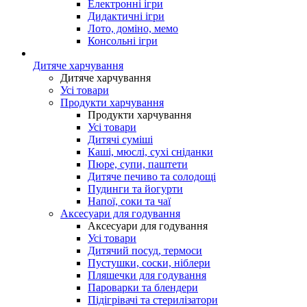
Електронні ігри
Дидактичні ігри
Лото, доміно, мемо
Консольні ігри
Дитяче харчування
Дитяче харчування
Усі товари
Продукти харчування
Продукти харчування
Усі товари
Дитячі суміші
Каші, мюслі, сухі сніданки
Пюре, супи, паштети
Дитяче печиво та солодощі
Пудинги та йогурти
Напої, соки та чаї
Аксесуари для годування
Аксесуари для годування
Усі товари
Дитячий посуд, термоси
Пустушки, соски, ніблери
Пляшечки для годування
Пароварки та блендери
Підігрівачі та стерилізатори