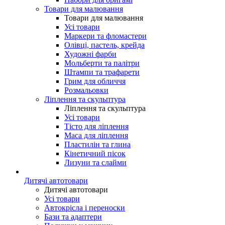
Товари для малювання
Товари для малювання
Усі товари
Маркери та фломастери
Олівці, пастель, крейда
Художні фарби
Мольберти та палітри
Штампи та трафарети
Грим для обличчя
Розмальовки
Ліплення та скульптура
Ліплення та скульптура
Усі товари
Тісто для ліплення
Маса для ліплення
Пластилін та глина
Кінетичний пісок
Лизуни та слайми
Дитячі автотовари
Дитячі автотовари
Усі товари
Автокрісла і переноски
Бази та адаптери