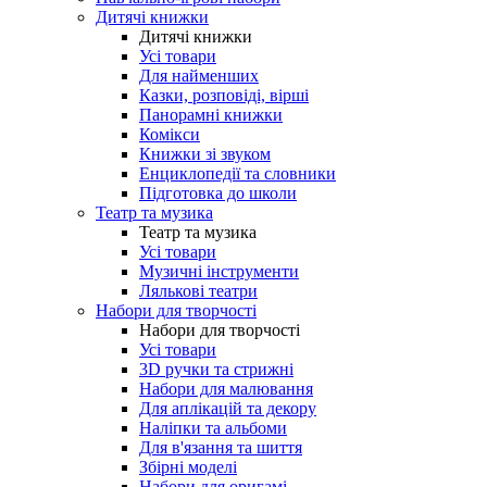
Дитячі книжки
Дитячі книжки
Усі товари
Для найменших
Казки, розповіді, вірші
Панорамні книжки
Комікси
Книжки зі звуком
Енциклопедії та словники
Підготовка до школи
Театр та музика
Театр та музика
Усі товари
Музичні інструменти
Лялькові театри
Набори для творчості
Набори для творчості
Усі товари
3D ручки та стрижні
Набори для малювання
Для аплікацій та декору
Наліпки та альбоми
Для в'язання та шиття
Збірні моделі
Набори для оригамі