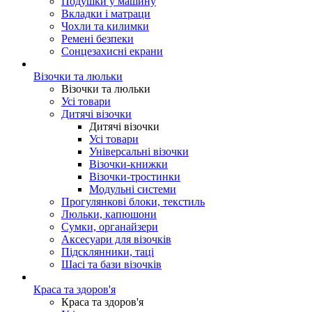
Подушки у машину
Вкладки і матраци
Чохли та килимки
Ремені безпеки
Сонцезахисні екрани
Візочки та люльки
Візочки та люльки
Усі товари
Дитячі візочки
Дитячі візочки
Усі товари
Універсальні візочки
Візочки-книжки
Візочки-тростинки
Модульні системи
Прогулянкові блоки, текстиль
Люльки, капюшони
Сумки, органайзери
Аксесуари для візочків
Підсклянники, таці
Шасі та бази візочків
Краса та здоров'я
Краса та здоров'я