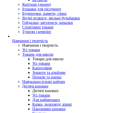
Коптери (дрони)
Іграшки для пісочниці
Будиночки, намети, гірки
Водні розваги, мильні бульбашки
Гойдалки, шезлонги, качалки
Спортивні товари
Туризм і кемпінг
Навчання і творчість
Навчання і творчість
Усі товари
Товари для школи
Товари для школи
Усі товари
Канцелярія
Зошити та альбоми
Пенали та папки
Навчально-ігрові набори
Дитячі книжки
Дитячі книжки
Усі товари
Для найменших
Казки, розповіді, вірші
Панорамні книжки