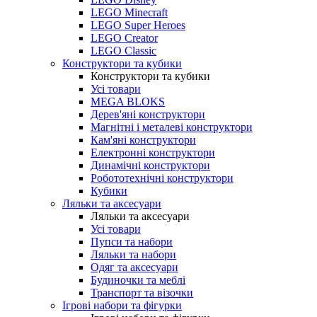
LEGO Minecraft
LEGO Super Heroes
LEGO Creator
LEGO Classic
Конструктори та кубики
Конструктори та кубики
Усі товари
MEGA BLOKS
Дерев'яні конструктори
Магнітні і металеві конструктори
Кам'яні конструктори
Електронні конструктори
Динамічні конструктори
Робототехнічні конструктори
Кубики
Ляльки та аксесуари
Ляльки та аксесуари
Усі товари
Пупси та набори
Ляльки та набори
Одяг та аксесуари
Будиночки та меблі
Транспорт та візочки
Ігрові набори та фігурки