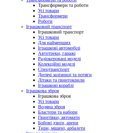
Трансформери та роботи
Усі товари
Трансформери
Роботи
Іграшковий транспорт
Іграшковий транспорт
Усі товари
Для найменших
Іграшкові автомобілі
Автотреки, гаражі
Радіокеровані моделі
Колекційні моделі
Спецтранспорт
Дитячі залізниці та потяги
Літаки та ґвинтокрили
Іграшкові кораблі
Іграшкова зброя
Іграшкова зброя
Усі товари
Водяна зброя
Бластери та набори
Гвинтівки, автомати
Бойові дзиґи, арени
Тири, мішені, арбалети