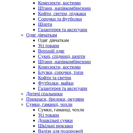
Комплекти, костюми
Штани, напівкомбінезони
Кофти, светри, піджаки
Сорочки та футболки
Шорти
Галантерея та аксесуари
Одяг дівчаткам
Одяг дівчаткам
Усі товари
Верхній одяг
Сукні, спідниці, шорти
Штани, напівкомбінезони
Комплекти, костюми
Блузки, сорочки, топи
Кофти та светри
Футболки, майки
Галантерея та аксесуари
Дитячі спальники
Прикраси, брелоки, окуляри
Сумки, гаманці, чохли
Сумки, гаманці, чохли
Усі товари
Дошкільні сумки
Шкільні рюкзаки
Валізи для подорожей