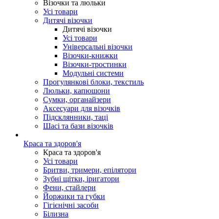
Візочки та люльки
Усі товари
Дитячі візочки
Дитячі візочки
Усі товари
Універсальні візочки
Візочки-книжки
Візочки-тростинки
Модульні системи
Прогулянкові блоки, текстиль
Люльки, капюшони
Сумки, органайзери
Аксесуари для візочків
Підсклянники, таці
Шасі та бази візочків
Краса та здоров'я
Краса та здоров'я
Усі товари
Бритви, тримери, епілятори
Зубні щітки, іригатори
Фени, стайлери
Йоржики та губки
Гігієнічні засоби
Білизна