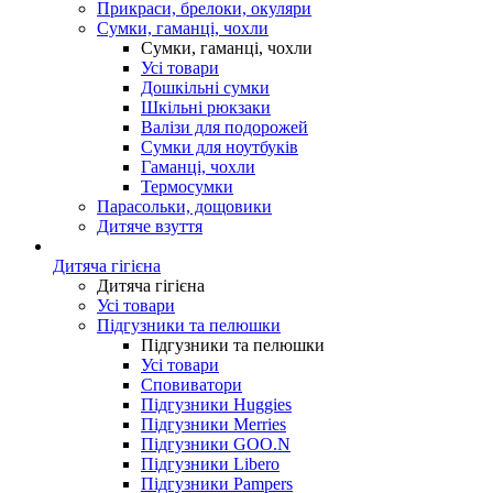
Прикраси, брелоки, окуляри
Сумки, гаманці, чохли
Сумки, гаманці, чохли
Усі товари
Дошкільні сумки
Шкільні рюкзаки
Валізи для подорожей
Сумки для ноутбуків
Гаманці, чохли
Термосумки
Парасольки, дощовики
Дитяче взуття
Дитяча гігієна
Дитяча гігієна
Усі товари
Підгузники та пелюшки
Підгузники та пелюшки
Усі товари
Сповиватори
Підгузники Huggies
Підгузники Merries
Підгузники GOO.N
Підгузники Libero
Підгузники Pampers