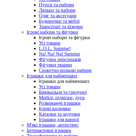
Пупси та набори
Ляльки та набори
Одяг та аксесуари
Будиночки та меблі
Транспорт та візочки
Ігрові набори та фігурки
Ігрові набори та фігурки
Усі товари
L.O.L. Surprise!
Na! Na! Na! Surprise
Фігурки персонажів
Фігурки тварин
Сюжетно-рольові набори
Іграшки для найменших
Іграшки для найменших
Усі товари
Брязкальця та гризунці
Мобілі, підвіски, дуги
Розвиваючі іграшки
Ігрові килимки
Каталки та ходунки
Іграшки для ванної
М'які іграшки, антистрес
Інтерактивні іграшки
Трансформери та роботи