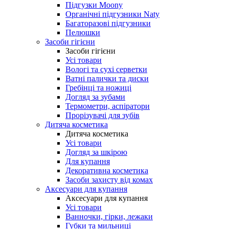
Підгузки Moony
Органічні підгузники Naty
Багаторазові підгузники
Пелюшки
Засоби гігієни
Засоби гігієни
Усі товари
Вологі та сухі серветки
Ватні палички та диски
Гребінці та ножиці
Догляд за зубами
Термометри, аспіратори
Прорізувачі для зубів
Дитяча косметика
Дитяча косметика
Усі товари
Догляд за шкірою
Для купання
Декоративна косметика
Засоби захисту від комах
Аксесуари для купання
Аксесуари для купання
Усі товари
Ванночки, гірки, лежаки
Губки та мильниці