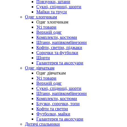
Повзунки, штани
Сукні, спідниці, шорти
Майки та труси
Одяг хлопчикам
Одяг хлопчикам
Усі товари
Верхній одяг
Комплекти, костюми
Штани, напівкомбінезони
Кофти, светри, піджаки
Сорочки та футболки
Шорти
Галантерея та аксесуари
Одяг дівчаткам
Одяг дівчаткам
Усі товари
Верхній одяг
Сукні, спідниці, шорти
Штани, напівкомбінезони
Комплекти, костюми
Блузки, сорочки, топи
Кофти та светри
Футболки, майки
Галантерея та аксесуари
Дитячі спальники