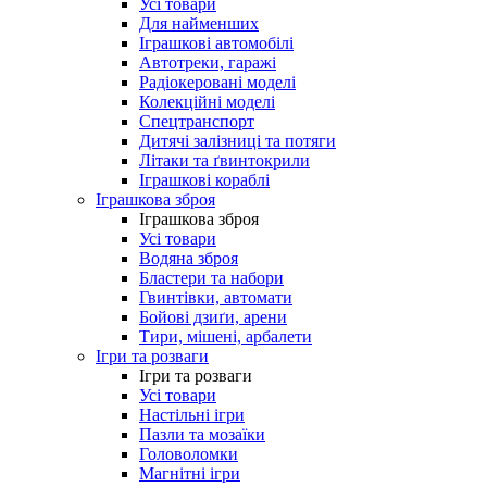
Усі товари
Для найменших
Іграшкові автомобілі
Автотреки, гаражі
Радіокеровані моделі
Колекційні моделі
Спецтранспорт
Дитячі залізниці та потяги
Літаки та ґвинтокрили
Іграшкові кораблі
Іграшкова зброя
Іграшкова зброя
Усі товари
Водяна зброя
Бластери та набори
Гвинтівки, автомати
Бойові дзиґи, арени
Тири, мішені, арбалети
Ігри та розваги
Ігри та розваги
Усі товари
Настільні ігри
Пазли та мозаїки
Головоломки
Магнітні ігри