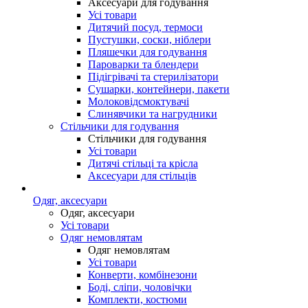
Аксесуари для годування
Усі товари
Дитячий посуд, термоси
Пустушки, соски, ніблери
Пляшечки для годування
Пароварки та блендери
Підігрівачі та стерилізатори
Сушарки, контейнери, пакети
Молоковідсмоктувачі
Слинявчики та нагрудники
Стільчики для годування
Стільчики для годування
Усі товари
Дитячі стільці та крісла
Аксесуари для стільців
Одяг, аксесуари
Одяг, аксесуари
Усі товари
Одяг немовлятам
Одяг немовлятам
Усі товари
Конверти, комбінезони
Боді, сліпи, чоловічки
Комплекти, костюми