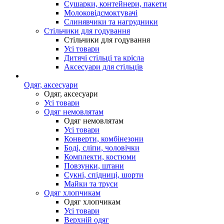
Сушарки, контейнери, пакети
Молоковідсмоктувачі
Слинявчики та нагрудники
Стільчики для годування
Стільчики для годування
Усі товари
Дитячі стільці та крісла
Аксесуари для стільців
Одяг, аксесуари
Одяг, аксесуари
Усі товари
Одяг немовлятам
Одяг немовлятам
Усі товари
Конверти, комбінезони
Боді, сліпи, чоловічки
Комплекти, костюми
Повзунки, штани
Сукні, спідниці, шорти
Майки та труси
Одяг хлопчикам
Одяг хлопчикам
Усі товари
Верхній одяг