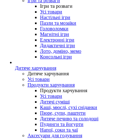
Ігри та розваги
Ігри та розваги
Усі товари
Настільні ігри
Пазли та мозаїки
Головоломки
Магнітні ігри
Електронні ігри
Дидактичні ігри
Лото, доміно, мемо
Консольні ігри
Дитяче харчування
Дитяче харчування
Усі товари
Продукти харчування
Продукти харчування
Усі товари
Дитячі суміші
Каші, мюслі, сухі сніданки
Пюре, супи, паштети
Дитяче печиво та солодощі
Пудинги та йогурти
Напої, соки та чаї
Аксесуари для годування