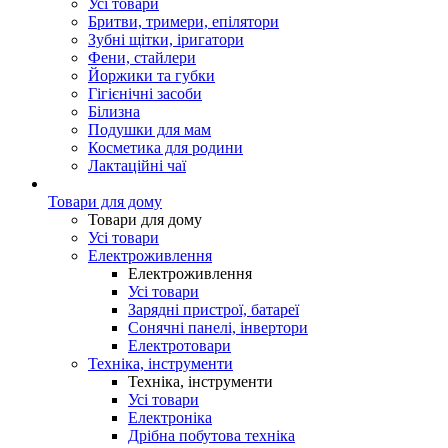
Усі товари
Бритви, тримери, епілятори
Зубні щітки, іригатори
Фени, стайлери
Йоржики та губки
Гігієнічні засоби
Білизна
Подушки для мам
Косметика для родини
Лактаційні чаї
Товари для дому
Товари для дому
Усі товари
Електроживлення
Електроживлення
Усі товари
Зарядні пристрої, батареї
Сонячні панелі, інвертори
Електротовари
Техніка, інструменти
Техніка, інструменти
Усі товари
Електроніка
Дрібна побутова техніка