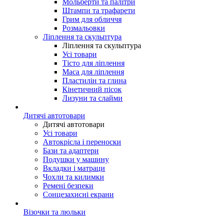
Мольберти та палітри
Штампи та трафарети
Грим для обличчя
Розмальовки
Ліплення та скульптура
Ліплення та скульптура
Усі товари
Тісто для ліплення
Маса для ліплення
Пластилін та глина
Кінетичний пісок
Лизуни та слайми
Дитячі автотовари
Дитячі автотовари
Усі товари
Автокрісла і переноски
Бази та адаптери
Подушки у машину
Вкладки і матраци
Чохли та килимки
Ремені безпеки
Сонцезахисні екрани
Візочки та люльки