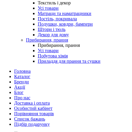
Текстиль і декор
Усі товари
Матраци та наматрацники
Постіль, покривала
Подушки, ковдри, бампери
Штори і тюль
Декор для дому
Прибирання, прання
Прибирання, прання
Усі товари
Побутова хімія
Приладдя для прання та сушки
Головна
Каталог
Бренди
Акції
Блог
Про нас
Доставка і оплата
Особистий кабінет
Порівняння товарів
Список бажань
Підбір подарунку