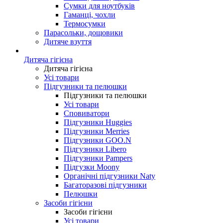
Сумки для ноутбуків
Гаманці, чохли
Термосумки
Парасольки, дощовики
Дитяче взуття
Дитяча гігієна
Дитяча гігієна
Усі товари
Підгузники та пелюшки
Підгузники та пелюшки
Усі товари
Сповиватори
Підгузники Huggies
Підгузники Merries
Підгузники GOO.N
Підгузники Libero
Підгузники Pampers
Підгузки Moony
Органічні підгузники Naty
Багаторазові підгузники
Пелюшки
Засоби гігієни
Засоби гігієни
Усі товари