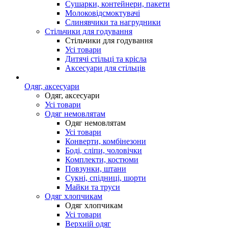
Сушарки, контейнери, пакети
Молоковідсмоктувачі
Слинявчики та нагрудники
Стільчики для годування
Стільчики для годування
Усі товари
Дитячі стільці та крісла
Аксесуари для стільців
Одяг, аксесуари
Одяг, аксесуари
Усі товари
Одяг немовлятам
Одяг немовлятам
Усі товари
Конверти, комбінезони
Боді, сліпи, чоловічки
Комплекти, костюми
Повзунки, штани
Сукні, спідниці, шорти
Майки та труси
Одяг хлопчикам
Одяг хлопчикам
Усі товари
Верхній одяг