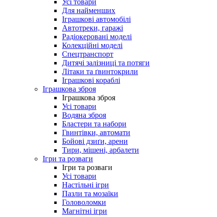
Усі товари
Для найменших
Іграшкові автомобілі
Автотреки, гаражі
Радіокеровані моделі
Колекційні моделі
Спецтранспорт
Дитячі залізниці та потяги
Літаки та ґвинтокрили
Іграшкові кораблі
Іграшкова зброя
Іграшкова зброя
Усі товари
Водяна зброя
Бластери та набори
Гвинтівки, автомати
Бойові дзиґи, арени
Тири, мішені, арбалети
Ігри та розваги
Ігри та розваги
Усі товари
Настільні ігри
Пазли та мозаїки
Головоломки
Магнітні ігри