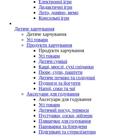
Електронні ігри
Дидактичні ігри
Лото, доміно, мемо
Консольні ігри
Дитяче харчування
Дитяче харчування
Усі товари
Продукти харчування
Продукти харчування
Усі товари
Дитячі суміші
Каші, мюслі, сухі сніданки
Пюре, супи, паштети
Дитяче печиво та солодощі
Пудинги та йогурти
Напої, соки та чаї
Аксесуари для годування
Аксесуари для годування
Усі товари
Дитячий посуд, термоси
Пустушки, соски, ніблери
Пляшечки для годування
Пароварки та блендери
Підігрівачі та стерилізатори