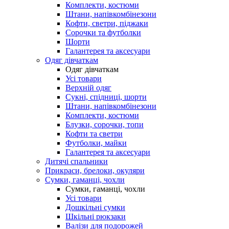
Комплекти, костюми
Штани, напівкомбінезони
Кофти, светри, піджаки
Сорочки та футболки
Шорти
Галантерея та аксесуари
Одяг дівчаткам
Одяг дівчаткам
Усі товари
Верхній одяг
Сукні, спідниці, шорти
Штани, напівкомбінезони
Комплекти, костюми
Блузки, сорочки, топи
Кофти та светри
Футболки, майки
Галантерея та аксесуари
Дитячі спальники
Прикраси, брелоки, окуляри
Сумки, гаманці, чохли
Сумки, гаманці, чохли
Усі товари
Дошкільні сумки
Шкільні рюкзаки
Валізи для подорожей