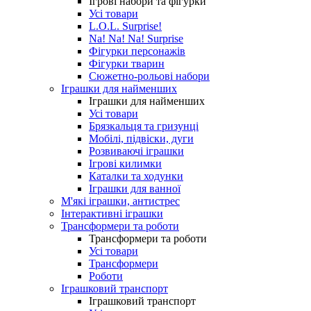
Ігрові набори та фігурки
Усі товари
L.O.L. Surprise!
Na! Na! Na! Surprise
Фігурки персонажів
Фігурки тварин
Сюжетно-рольові набори
Іграшки для найменших
Іграшки для найменших
Усі товари
Брязкальця та гризунці
Мобілі, підвіски, дуги
Розвиваючі іграшки
Ігрові килимки
Каталки та ходунки
Іграшки для ванної
М'які іграшки, антистрес
Інтерактивні іграшки
Трансформери та роботи
Трансформери та роботи
Усі товари
Трансформери
Роботи
Іграшковий транспорт
Іграшковий транспорт