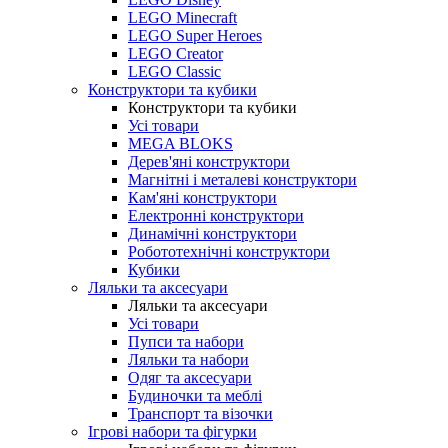
LEGO Minecraft
LEGO Super Heroes
LEGO Creator
LEGO Classic
Конструктори та кубики
Конструктори та кубики
Усі товари
MEGA BLOKS
Дерев'яні конструктори
Магнітні і металеві конструктори
Кам'яні конструктори
Електронні конструктори
Динамічні конструктори
Робототехнічні конструктори
Кубики
Ляльки та аксесуари
Ляльки та аксесуари
Усі товари
Пупси та набори
Ляльки та набори
Одяг та аксесуари
Будиночки та меблі
Транспорт та візочки
Ігрові набори та фігурки