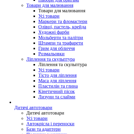
Товари для малювання
Товари для малювання
Усі товари
Маркери та фломастери
Олівці, пастель, крейда
Художні фарби
Мольберти та палітри
Штампи та трафарети
Грим для обличчя
Розмальовки
Ліплення та скульптура
Ліплення та скульптура
Усі товари
Тісто для ліплення
Маса для ліплення
Пластилін та глина
Кінетичний пісок
Лизуни та слайми
Дитячі автотовари
Дитячі автотовари
Усі товари
Автокрісла і переноски
Бази та адаптери