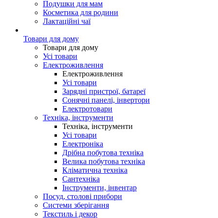
Подушки для мам
Косметика для родини
Лактаційні чаї
Товари для дому
Товари для дому
Усі товари
Електроживлення
Електроживлення
Усі товари
Зарядні пристрої, батареї
Сонячні панелі, інвертори
Електротовари
Техніка, інструменти
Техніка, інструменти
Усі товари
Електроніка
Дрібна побутова техніка
Велика побутова техніка
Кліматична техніка
Сантехніка
Інструменти, інвентар
Посуд, столові прибори
Системи зберігання
Текстиль і декор