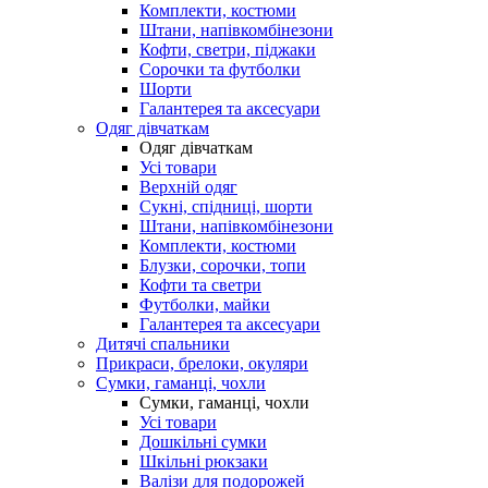
Комплекти, костюми
Штани, напівкомбінезони
Кофти, светри, піджаки
Сорочки та футболки
Шорти
Галантерея та аксесуари
Одяг дівчаткам
Одяг дівчаткам
Усі товари
Верхній одяг
Сукні, спідниці, шорти
Штани, напівкомбінезони
Комплекти, костюми
Блузки, сорочки, топи
Кофти та светри
Футболки, майки
Галантерея та аксесуари
Дитячі спальники
Прикраси, брелоки, окуляри
Сумки, гаманці, чохли
Сумки, гаманці, чохли
Усі товари
Дошкільні сумки
Шкільні рюкзаки
Валізи для подорожей