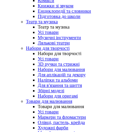
Комікси
Книжки зі звуком
Енциклопедії та словники
Підготовка до школи
Театр та музика
Театр та музика
Усі товари
Музичні інструменти
Лялькові театри
Набори для творчості
Набори для творчості
Усі товари
3D ручки та стрижні
Набори для малювання
Для аплікацій та декору
Наліпки та альбоми
Для в'язання та шиття
Збірні моделі
Набори для оригамі
Товари для малювання
Товари для малювання
Усі товари
Маркери та фломастери
Олівці, пастель, крейда
Художні фарби