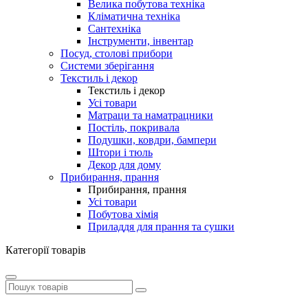
Велика побутова техніка
Кліматична техніка
Сантехніка
Інструменти, інвентар
Посуд, столові прибори
Системи зберігання
Текстиль і декор
Текстиль і декор
Усі товари
Матраци та наматрацники
Постіль, покривала
Подушки, ковдри, бампери
Штори і тюль
Декор для дому
Прибирання, прання
Прибирання, прання
Усі товари
Побутова хімія
Приладдя для прання та сушки
Категорії товарів