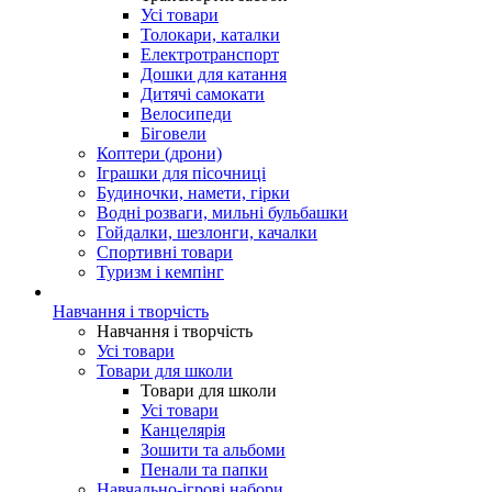
Усі товари
Толокари, каталки
Електротранспорт
Дошки для катання
Дитячі самокати
Велосипеди
Біговели
Коптери (дрони)
Іграшки для пісочниці
Будиночки, намети, гірки
Водні розваги, мильні бульбашки
Гойдалки, шезлонги, качалки
Спортивні товари
Туризм і кемпінг
Навчання і творчість
Навчання і творчість
Усі товари
Товари для школи
Товари для школи
Усі товари
Канцелярія
Зошити та альбоми
Пенали та папки
Навчально-ігрові набори