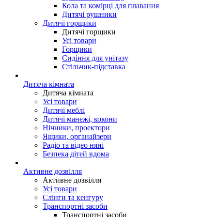
Кола та комірці для плавання
Дитячі рушники
Дитячі горщики
Дитячі горщики
Усі товари
Горщики
Сидіння для унітазу
Стільчик-підставка
Дитяча кімната
Дитяча кімната
Усі товари
Дитячі меблі
Дитячі манежі, кокони
Нічники, проектори
Ящики, органайзери
Радіо та відео няні
Безпека дітей вдома
Активне дозвілля
Активне дозвілля
Усі товари
Слінги та кенгуру
Транспортні засоби
Транспортні засоби