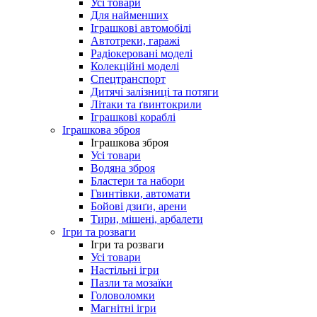
Усі товари
Для найменших
Іграшкові автомобілі
Автотреки, гаражі
Радіокеровані моделі
Колекційні моделі
Спецтранспорт
Дитячі залізниці та потяги
Літаки та ґвинтокрили
Іграшкові кораблі
Іграшкова зброя
Іграшкова зброя
Усі товари
Водяна зброя
Бластери та набори
Гвинтівки, автомати
Бойові дзиґи, арени
Тири, мішені, арбалети
Ігри та розваги
Ігри та розваги
Усі товари
Настільні ігри
Пазли та мозаїки
Головоломки
Магнітні ігри