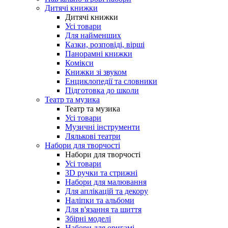
Дитячі книжки
Дитячі книжки
Усі товари
Для найменших
Казки, розповіді, вірші
Панорамні книжки
Комікси
Книжки зі звуком
Енциклопедії та словники
Підготовка до школи
Театр та музика
Театр та музика
Усі товари
Музичні інструменти
Лялькові театри
Набори для творчості
Набори для творчості
Усі товари
3D ручки та стрижні
Набори для малювання
Для аплікацій та декору
Наліпки та альбоми
Для в'язання та шиття
Збірні моделі
Набори для оригамі