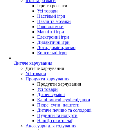
Ігри та розваги
Ігри та розваги
Усі товари
Настільні ігри
Пазли та мозаїки
Головоломки
Магнітні ігри
Електронні ігри
Дидактичні ігри
Лото, доміно, мемо
Консольні ігри
Дитяче харчування
Дитяче харчування
Усі товари
Продукти харчування
Продукти харчування
Усі товари
Дитячі суміші
Каші, мюслі, сухі сніданки
Пюре, супи, паштети
Дитяче печиво та солодощі
Пудинги та йогурти
Напої, соки та чаї
Аксесуари для годування