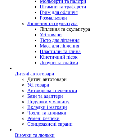
Мольберти та палітри
Штампи та трафарети
Грим для обличчя
Розмальовки
Ліплення та скульптура
Ліплення та скульптура
Усі товари
Тісто для ліплення
Маса для ліплення
Пластилін та глина
Кінетичний пісок
Лизуни та слайми
Дитячі автотовари
Дитячі автотовари
Усі товари
Автокрісла і переноски
Бази та адаптери
Подушки у машину
Вкладки і матраци
Чохли та килимки
Ремені безпеки
Сонцезахисні екрани
Візочки та люльки