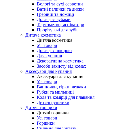
Вологі та сухі серветки
Ватні палички та диски
Гребінці та ножиці
Догляд за зубами
Термометри, аспіратори
Прорізувачі для зубів
Дитяча косметика
Дитяча косметика
Усі товари
Догляд за шкірою
Для купання
Декоративна косметика
Засоби захисту від комах
Аксесуари для купання
Аксесуари для купання
Усі товари
Ванночки, гірки, лежаки
Губки та мильниці
Кола та комірці для плавання
Дитячі рушники
Дитячі горщики
Дитячі горщики
Усі товари
Горщики
Сидіння для унітазу