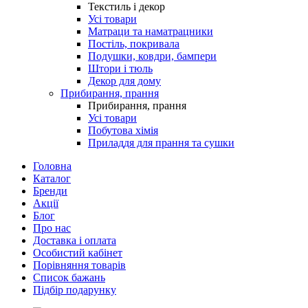
Текстиль і декор
Усі товари
Матраци та наматрацники
Постіль, покривала
Подушки, ковдри, бампери
Штори і тюль
Декор для дому
Прибирання, прання
Прибирання, прання
Усі товари
Побутова хімія
Приладдя для прання та сушки
Головна
Каталог
Бренди
Акції
Блог
Про нас
Доставка і оплата
Особистий кабінет
Порівняння товарів
Список бажань
Підбір подарунку