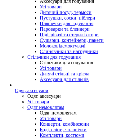
Аксесуари для годування
Усі товари
Дитячий посуд, термоси
Пустушки, соски, ніблери
Пляшечки для годування
Пароварки та блендери
Підігрівачі та стерилізатори
Сушарки, контейнери, пакети
Молоковідсмоктувачі
Слинявчики та нагрудники
Стільчики для годування
Стільчики для годування
Усі товари
Дитячі стільці та крісла
Аксесуари для стільців
Одяг, аксесуари
Одяг, аксесуари
Усі товари
Одяг немовлятам
Одяг немовлятам
Усі товари
Конверти, комбінезони
Боді, сліпи, чоловічки
Комплекти, костюми