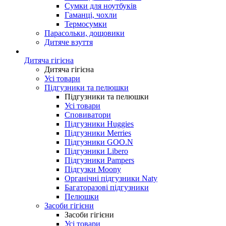
Сумки для ноутбуків
Гаманці, чохли
Термосумки
Парасольки, дощовики
Дитяче взуття
Дитяча гігієна
Дитяча гігієна
Усі товари
Підгузники та пелюшки
Підгузники та пелюшки
Усі товари
Сповиватори
Підгузники Huggies
Підгузники Merries
Підгузники GOO.N
Підгузники Libero
Підгузники Pampers
Підгузки Moony
Органічні підгузники Naty
Багаторазові підгузники
Пелюшки
Засоби гігієни
Засоби гігієни
Усі товари