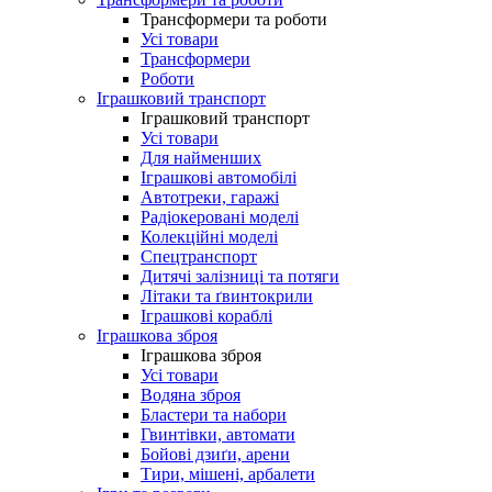
Трансформери та роботи
Усі товари
Трансформери
Роботи
Іграшковий транспорт
Іграшковий транспорт
Усі товари
Для найменших
Іграшкові автомобілі
Автотреки, гаражі
Радіокеровані моделі
Колекційні моделі
Спецтранспорт
Дитячі залізниці та потяги
Літаки та ґвинтокрили
Іграшкові кораблі
Іграшкова зброя
Іграшкова зброя
Усі товари
Водяна зброя
Бластери та набори
Гвинтівки, автомати
Бойові дзиґи, арени
Тири, мішені, арбалети