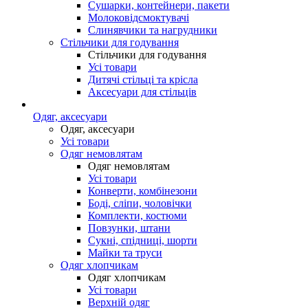
Сушарки, контейнери, пакети
Молоковідсмоктувачі
Слинявчики та нагрудники
Стільчики для годування
Стільчики для годування
Усі товари
Дитячі стільці та крісла
Аксесуари для стільців
Одяг, аксесуари
Одяг, аксесуари
Усі товари
Одяг немовлятам
Одяг немовлятам
Усі товари
Конверти, комбінезони
Боді, сліпи, чоловічки
Комплекти, костюми
Повзунки, штани
Сукні, спідниці, шорти
Майки та труси
Одяг хлопчикам
Одяг хлопчикам
Усі товари
Верхній одяг