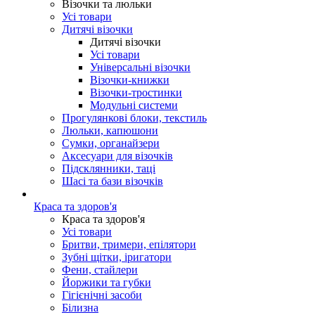
Візочки та люльки
Усі товари
Дитячі візочки
Дитячі візочки
Усі товари
Універсальні візочки
Візочки-книжки
Візочки-тростинки
Модульні системи
Прогулянкові блоки, текстиль
Люльки, капюшони
Сумки, органайзери
Аксесуари для візочків
Підсклянники, таці
Шасі та бази візочків
Краса та здоров'я
Краса та здоров'я
Усі товари
Бритви, тримери, епілятори
Зубні щітки, іригатори
Фени, стайлери
Йоржики та губки
Гігієнічні засоби
Білизна