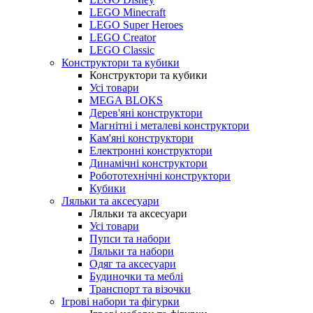
LEGO Minecraft
LEGO Super Heroes
LEGO Creator
LEGO Classic
Конструктори та кубики
Конструктори та кубики
Усі товари
MEGA BLOKS
Дерев'яні конструктори
Магнітні і металеві конструктори
Кам'яні конструктори
Електронні конструктори
Динамічні конструктори
Робототехнічні конструктори
Кубики
Ляльки та аксесуари
Ляльки та аксесуари
Усі товари
Пупси та набори
Ляльки та набори
Одяг та аксесуари
Будиночки та меблі
Транспорт та візочки
Ігрові набори та фігурки