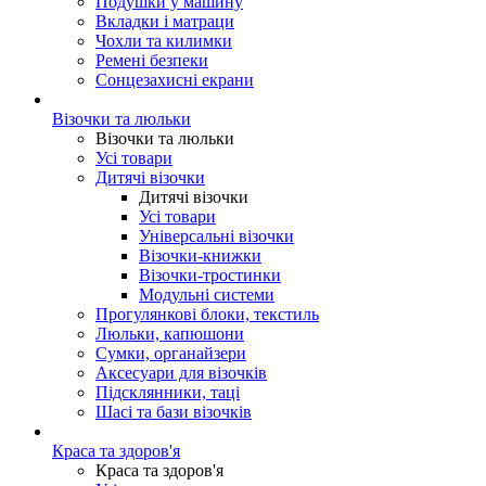
Подушки у машину
Вкладки і матраци
Чохли та килимки
Ремені безпеки
Сонцезахисні екрани
Візочки та люльки
Візочки та люльки
Усі товари
Дитячі візочки
Дитячі візочки
Усі товари
Універсальні візочки
Візочки-книжки
Візочки-тростинки
Модульні системи
Прогулянкові блоки, текстиль
Люльки, капюшони
Сумки, органайзери
Аксесуари для візочків
Підсклянники, таці
Шасі та бази візочків
Краса та здоров'я
Краса та здоров'я