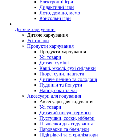
Електронні ігри
Дидактичні ігри
Лото, доміно, мемо
Консольні ігри
Дитяче харчування
Дитяче харчування
Усі товари
Продукти харчування
Продукти харчування
Усі товари
Дитячі суміші
Каші, мюслі, сухі сніданки
Пюре, супи, паштети
Дитяче печиво та солодощі
Пудинги та йогурти
Напої, соки та чаї
Аксесуари для годування
Аксесуари для годування
Усі товари
Дитячий посуд, термоси
Пустушки, соски, ніблери
Пляшечки для годування
Пароварки та блендери
Підігрівачі та стерилізатори