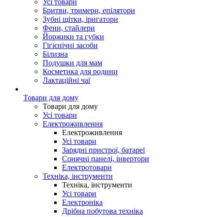
Усі товари
Бритви, тримери, епілятори
Зубні щітки, іригатори
Фени, стайлери
Йоржики та губки
Гігієнічні засоби
Білизна
Подушки для мам
Косметика для родини
Лактаційні чаї
Товари для дому
Товари для дому
Усі товари
Електроживлення
Електроживлення
Усі товари
Зарядні пристрої, батареї
Сонячні панелі, інвертори
Електротовари
Техніка, інструменти
Техніка, інструменти
Усі товари
Електроніка
Дрібна побутова техніка