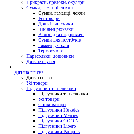
Прикраси, брелоки, окуляри
Сумки, гаманці, чохли
Сумки, гаманці, чохли
Усі товари
Дошкільні сумки
Шкільні рюкзаки
Валізи для подорожей
Сумки для ноутбуків
Гаманці, чохли
Термосумки
Парасольки, дощовики
Дитяче взуття
Дитяча гігієна
Дитяча гігієна
Усі товари
Підгузники та пелюшки
Підгузники та пелюшки
Усі товари
Сповиватори
Підгузники Huggies
Підгузники Merries
Підгузники GOO.N
Підгузники Libero
Підгузники Pampers