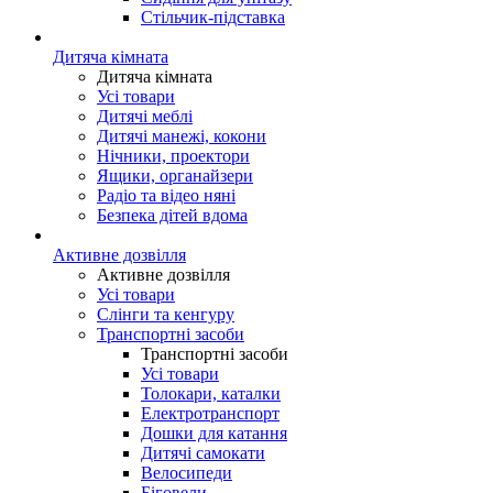
Стільчик-підставка
Дитяча кімната
Дитяча кімната
Усі товари
Дитячі меблі
Дитячі манежі, кокони
Нічники, проектори
Ящики, органайзери
Радіо та відео няні
Безпека дітей вдома
Активне дозвілля
Активне дозвілля
Усі товари
Слінги та кенгуру
Транспортні засоби
Транспортні засоби
Усі товари
Толокари, каталки
Електротранспорт
Дошки для катання
Дитячі самокати
Велосипеди
Біговели