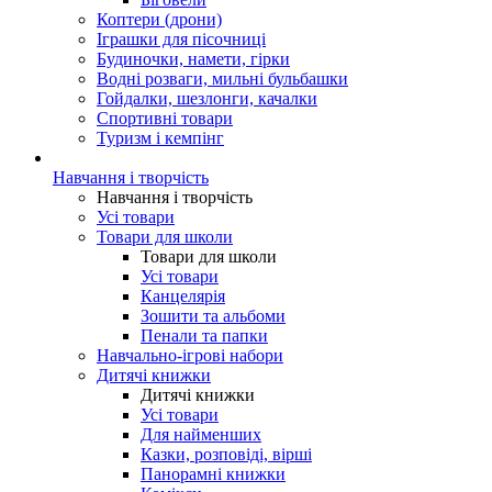
Коптери (дрони)
Іграшки для пісочниці
Будиночки, намети, гірки
Водні розваги, мильні бульбашки
Гойдалки, шезлонги, качалки
Спортивні товари
Туризм і кемпінг
Навчання і творчість
Навчання і творчість
Усі товари
Товари для школи
Товари для школи
Усі товари
Канцелярія
Зошити та альбоми
Пенали та папки
Навчально-ігрові набори
Дитячі книжки
Дитячі книжки
Усі товари
Для найменших
Казки, розповіді, вірші
Панорамні книжки