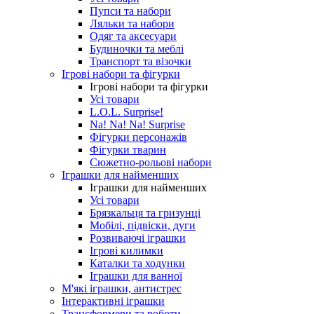
Пупси та набори
Ляльки та набори
Одяг та аксесуари
Будиночки та меблі
Транспорт та візочки
Ігрові набори та фігурки
Ігрові набори та фігурки
Усі товари
L.O.L. Surprise!
Na! Na! Na! Surprise
Фігурки персонажів
Фігурки тварин
Сюжетно-рольові набори
Іграшки для найменших
Іграшки для найменших
Усі товари
Брязкальця та гризунці
Мобілі, підвіски, дуги
Розвиваючі іграшки
Ігрові килимки
Каталки та ходунки
Іграшки для ванної
М'які іграшки, антистрес
Інтерактивні іграшки
Трансформери та роботи