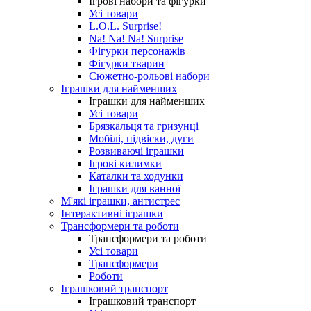
Ігрові набори та фігурки
Усі товари
L.O.L. Surprise!
Na! Na! Na! Surprise
Фігурки персонажів
Фігурки тварин
Сюжетно-рольові набори
Іграшки для найменших
Іграшки для найменших
Усі товари
Брязкальця та гризунці
Мобілі, підвіски, дуги
Розвиваючі іграшки
Ігрові килимки
Каталки та ходунки
Іграшки для ванної
М'які іграшки, антистрес
Інтерактивні іграшки
Трансформери та роботи
Трансформери та роботи
Усі товари
Трансформери
Роботи
Іграшковий транспорт
Іграшковий транспорт