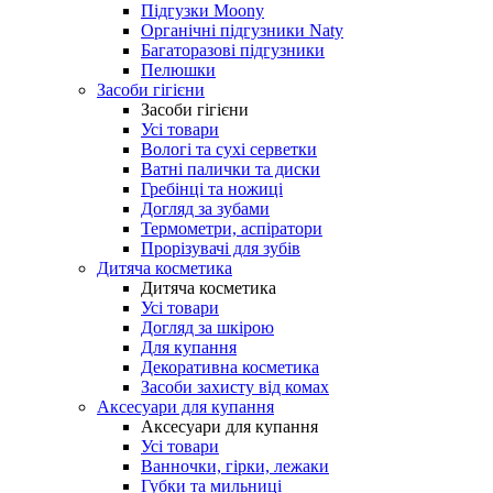
Підгузки Moony
Органічні підгузники Naty
Багаторазові підгузники
Пелюшки
Засоби гігієни
Засоби гігієни
Усі товари
Вологі та сухі серветки
Ватні палички та диски
Гребінці та ножиці
Догляд за зубами
Термометри, аспіратори
Прорізувачі для зубів
Дитяча косметика
Дитяча косметика
Усі товари
Догляд за шкірою
Для купання
Декоративна косметика
Засоби захисту від комах
Аксесуари для купання
Аксесуари для купання
Усі товари
Ванночки, гірки, лежаки
Губки та мильниці