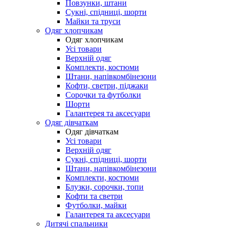
Повзунки, штани
Сукні, спідниці, шорти
Майки та труси
Одяг хлопчикам
Одяг хлопчикам
Усі товари
Верхній одяг
Комплекти, костюми
Штани, напівкомбінезони
Кофти, светри, піджаки
Сорочки та футболки
Шорти
Галантерея та аксесуари
Одяг дівчаткам
Одяг дівчаткам
Усі товари
Верхній одяг
Сукні, спідниці, шорти
Штани, напівкомбінезони
Комплекти, костюми
Блузки, сорочки, топи
Кофти та светри
Футболки, майки
Галантерея та аксесуари
Дитячі спальники