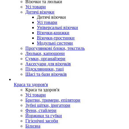
Візочки та люльки
Усі товари
Дитячі візочки
Дитячі візочки
Усі товари
Універсальні візочки
Візочки-книжки
Візочки-тростинки
Модульні системи
Прогулянкові блоки, текстиль
Люльки, капюшони
Сумки, органайзери
Аксесуари для візочків
Підсклянники, таці
Шасі та бази візочків
Краса та здоров'я
Краса та здоров'я
Усі товари
Бритви, тримери, епілятори
Зубні щітки, іригатори
Фени, стайлери
Йоржики та губки
Гігієнічні засоби
Білизна