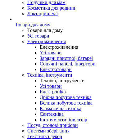
Подушки для мам
Косметика для родини
Лактаційні чаї
Товари для дому
Товари для дому
Усі товари
Електроживлення
Електроживлення
Усі товари
Зарядні пристрої, батареї
Сонячні панелі, інвертори
Електротовари
Техніка, інструменти
Техніка, інструменти
Усі товари
Електроніка
Дрібна побутова техніка
Велика побутова техніка
Кліматична техніка
Сантехніка
Інструменти, інвентар
Посуд, столові прибори
Системи зберігання
Текстиль і декор