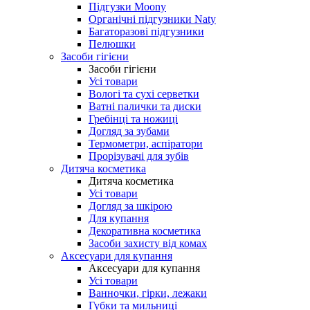
Підгузки Moony
Органічні підгузники Naty
Багаторазові підгузники
Пелюшки
Засоби гігієни
Засоби гігієни
Усі товари
Вологі та сухі серветки
Ватні палички та диски
Гребінці та ножиці
Догляд за зубами
Термометри, аспіратори
Прорізувачі для зубів
Дитяча косметика
Дитяча косметика
Усі товари
Догляд за шкірою
Для купання
Декоративна косметика
Засоби захисту від комах
Аксесуари для купання
Аксесуари для купання
Усі товари
Ванночки, гірки, лежаки
Губки та мильниці