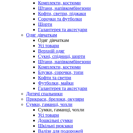
Комплекти, костюми
Штани, напівкомбінезони
Кофти, светри, піджаки
Сорочки та футболки
Шорти
Галантерея та аксесуари
Одяг дівчаткам
Одяг дівчаткам
Усі товари
Верхній одяг
Сукні, спідниці, шорти
Штани, напівкомбінезони
Комплекти, костюми
Блузки, сорочки, топи
Кофти та светри
Футболки, майки
Галантерея та аксесуари
Дитячі спальники
Прикраси, брелоки, окуляри
Сумки, гаманці, чохли
Сумки, гаманці, чохли
Усі товари
Дошкільні сумки
Шкільні рюкзаки
Валізи для подорожей