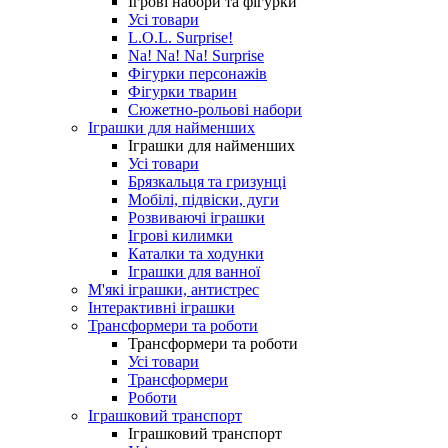
Ігрові набори та фігурки
Усі товари
L.O.L. Surprise!
Na! Na! Na! Surprise
Фігурки персонажів
Фігурки тварин
Сюжетно-рольові набори
Іграшки для найменших
Іграшки для найменших
Усі товари
Брязкальця та гризунці
Мобілі, підвіски, дуги
Розвиваючі іграшки
Ігрові килимки
Каталки та ходунки
Іграшки для ванної
М'які іграшки, антистрес
Інтерактивні іграшки
Трансформери та роботи
Трансформери та роботи
Усі товари
Трансформери
Роботи
Іграшковий транспорт
Іграшковий транспорт