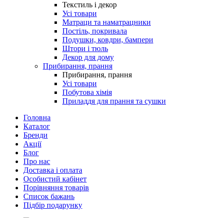
Текстиль і декор
Усі товари
Матраци та наматрацники
Постіль, покривала
Подушки, ковдри, бампери
Штори і тюль
Декор для дому
Прибирання, прання
Прибирання, прання
Усі товари
Побутова хімія
Приладдя для прання та сушки
Головна
Каталог
Бренди
Акції
Блог
Про нас
Доставка і оплата
Особистий кабінет
Порівняння товарів
Список бажань
Підбір подарунку