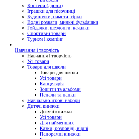
Коптери (дрони)
Іграшки для пісочниці
Будиночки, намети, гірки
Водні розваги, мильні бульбашки
Гойдалки, шезлонги, качалки
Спортивні товари
Туризм і кемпінг
Навчання і творчість
Навчання і творчість
Усі товари
Товари для школи
Товари для школи
Усі товари
Канцелярія
Зошити та альбоми
Пенали та папки
Навчально-ігрові набори
Дитячі книжки
Дитячі книжки
Усі товари
Для найменших
Казки, розповіді, вірші
Панорамні книжки