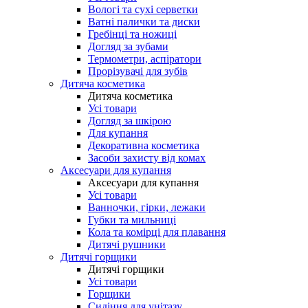
Вологі та сухі серветки
Ватні палички та диски
Гребінці та ножиці
Догляд за зубами
Термометри, аспіратори
Прорізувачі для зубів
Дитяча косметика
Дитяча косметика
Усі товари
Догляд за шкірою
Для купання
Декоративна косметика
Засоби захисту від комах
Аксесуари для купання
Аксесуари для купання
Усі товари
Ванночки, гірки, лежаки
Губки та мильниці
Кола та комірці для плавання
Дитячі рушники
Дитячі горщики
Дитячі горщики
Усі товари
Горщики
Сидіння для унітазу