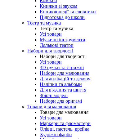
Комікси
Книжки зі звуком
Енциклопедії та словники
Підготовка до школи
Театр та музика
Театр та музика
Усі товари
Музичні інструменти
Лялькові театри
Набори для творчості
Набори для творчості
Усі товари
3D ручки та стрижні
Набори для малювання
Для аплікацій та декору
Наліпки та альбоми
Для в'язання та шиття
Збірні моделі
Набори для оригамі
Товари для малювання
Товари для малювання
Усі товари
Маркери та фломастери
Олівці, пастель, крейда
Художні фарби