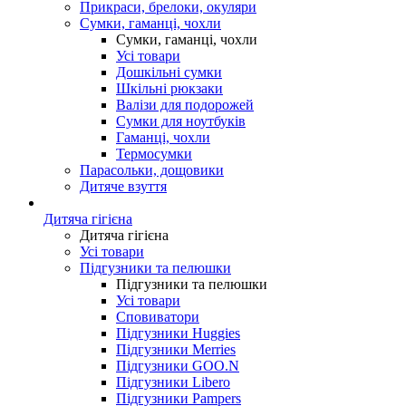
Прикраси, брелоки, окуляри
Сумки, гаманці, чохли
Сумки, гаманці, чохли
Усі товари
Дошкільні сумки
Шкільні рюкзаки
Валізи для подорожей
Сумки для ноутбуків
Гаманці, чохли
Термосумки
Парасольки, дощовики
Дитяче взуття
Дитяча гігієна
Дитяча гігієна
Усі товари
Підгузники та пелюшки
Підгузники та пелюшки
Усі товари
Сповиватори
Підгузники Huggies
Підгузники Merries
Підгузники GOO.N
Підгузники Libero
Підгузники Pampers