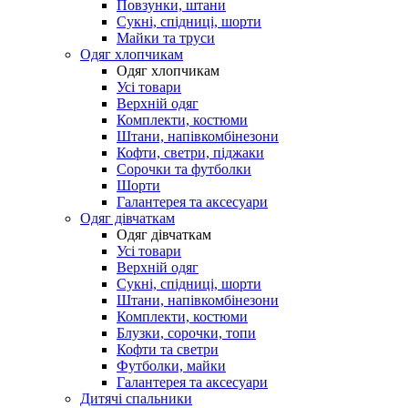
Повзунки, штани
Сукні, спідниці, шорти
Майки та труси
Одяг хлопчикам
Одяг хлопчикам
Усі товари
Верхній одяг
Комплекти, костюми
Штани, напівкомбінезони
Кофти, светри, піджаки
Сорочки та футболки
Шорти
Галантерея та аксесуари
Одяг дівчаткам
Одяг дівчаткам
Усі товари
Верхній одяг
Сукні, спідниці, шорти
Штани, напівкомбінезони
Комплекти, костюми
Блузки, сорочки, топи
Кофти та светри
Футболки, майки
Галантерея та аксесуари
Дитячі спальники