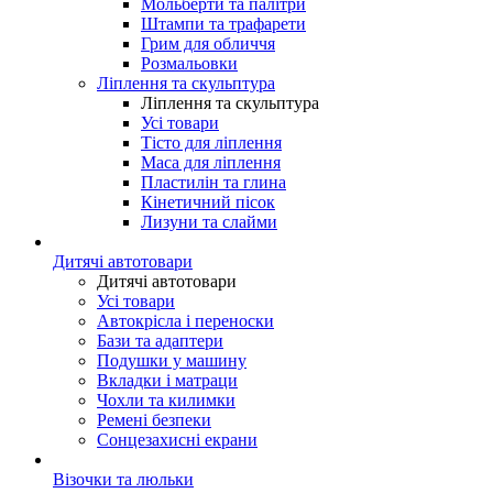
Мольберти та палітри
Штампи та трафарети
Грим для обличчя
Розмальовки
Ліплення та скульптура
Ліплення та скульптура
Усі товари
Тісто для ліплення
Маса для ліплення
Пластилін та глина
Кінетичний пісок
Лизуни та слайми
Дитячі автотовари
Дитячі автотовари
Усі товари
Автокрісла і переноски
Бази та адаптери
Подушки у машину
Вкладки і матраци
Чохли та килимки
Ремені безпеки
Сонцезахисні екрани
Візочки та люльки