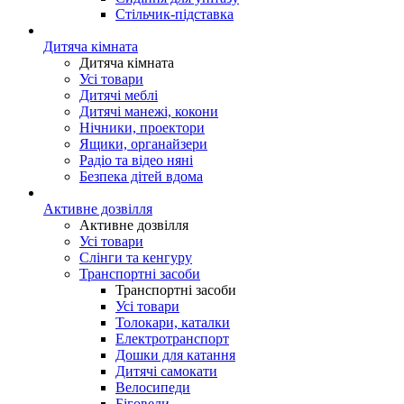
Стільчик-підставка
Дитяча кімната
Дитяча кімната
Усі товари
Дитячі меблі
Дитячі манежі, кокони
Нічники, проектори
Ящики, органайзери
Радіо та відео няні
Безпека дітей вдома
Активне дозвілля
Активне дозвілля
Усі товари
Слінги та кенгуру
Транспортні засоби
Транспортні засоби
Усі товари
Толокари, каталки
Електротранспорт
Дошки для катання
Дитячі самокати
Велосипеди
Біговели