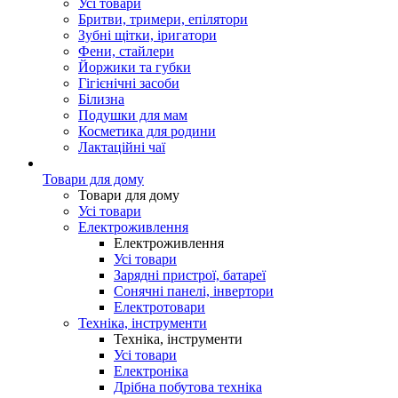
Усі товари
Бритви, тримери, епілятори
Зубні щітки, іригатори
Фени, стайлери
Йоржики та губки
Гігієнічні засоби
Білизна
Подушки для мам
Косметика для родини
Лактаційні чаї
Товари для дому
Товари для дому
Усі товари
Електроживлення
Електроживлення
Усі товари
Зарядні пристрої, батареї
Сонячні панелі, інвертори
Електротовари
Техніка, інструменти
Техніка, інструменти
Усі товари
Електроніка
Дрібна побутова техніка