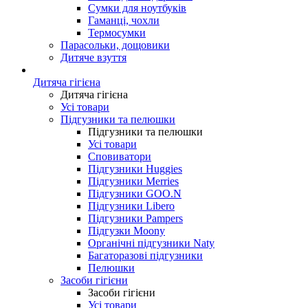
Сумки для ноутбуків
Гаманці, чохли
Термосумки
Парасольки, дощовики
Дитяче взуття
Дитяча гігієна
Дитяча гігієна
Усі товари
Підгузники та пелюшки
Підгузники та пелюшки
Усі товари
Сповиватори
Підгузники Huggies
Підгузники Merries
Підгузники GOO.N
Підгузники Libero
Підгузники Pampers
Підгузки Moony
Органічні підгузники Naty
Багаторазові підгузники
Пелюшки
Засоби гігієни
Засоби гігієни
Усі товари