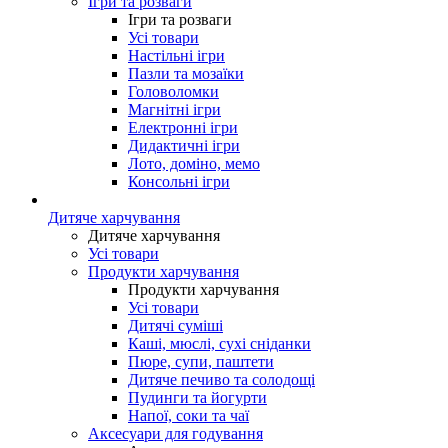
Ігри та розваги
Ігри та розваги
Усі товари
Настільні ігри
Пазли та мозаїки
Головоломки
Магнітні ігри
Електронні ігри
Дидактичні ігри
Лото, доміно, мемо
Консольні ігри
Дитяче харчування
Дитяче харчування
Усі товари
Продукти харчування
Продукти харчування
Усі товари
Дитячі суміші
Каші, мюслі, сухі сніданки
Пюре, супи, паштети
Дитяче печиво та солодощі
Пудинги та йогурти
Напої, соки та чаї
Аксесуари для годування