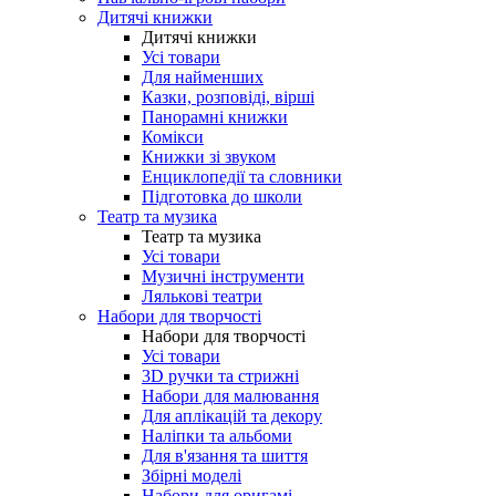
Дитячі книжки
Дитячі книжки
Усі товари
Для найменших
Казки, розповіді, вірші
Панорамні книжки
Комікси
Книжки зі звуком
Енциклопедії та словники
Підготовка до школи
Театр та музика
Театр та музика
Усі товари
Музичні інструменти
Лялькові театри
Набори для творчості
Набори для творчості
Усі товари
3D ручки та стрижні
Набори для малювання
Для аплікацій та декору
Наліпки та альбоми
Для в'язання та шиття
Збірні моделі
Набори для оригамі