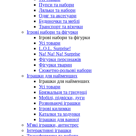
Пупси та набори
Ляльки та набори
Одяг та аксесуари
Будиночки та меблі
Транспорт та візочки
Ігрові набори та фігурки
Ігрові набори та фігурки
Усі товари
L.O.L. Surprise!
Na! Na! Na! Surprise
Фігурки персонажів
Фігурки тварин
Сюжетно-рольові набори
Іграшки для найменших
Іграшки для найменших
Усі товари
Брязкальця та гризунці
Мобілі, підвіски, дуги
Розвиваючі іграшки
Ігрові килимки
Каталки та ходунки
Іграшки для ванної
М'які іграшки, антистрес
Інтерактивні іграшки
Трансформери та роботи