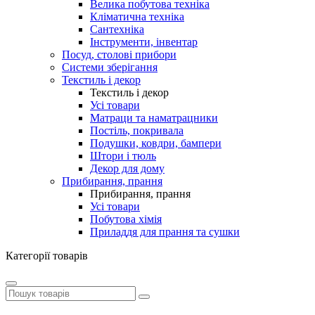
Велика побутова техніка
Кліматична техніка
Сантехніка
Інструменти, інвентар
Посуд, столові прибори
Системи зберігання
Текстиль і декор
Текстиль і декор
Усі товари
Матраци та наматрацники
Постіль, покривала
Подушки, ковдри, бампери
Штори і тюль
Декор для дому
Прибирання, прання
Прибирання, прання
Усі товари
Побутова хімія
Приладдя для прання та сушки
Категорії товарів