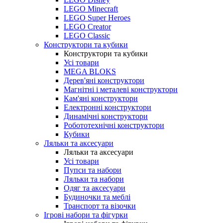
LEGO Minecraft
LEGO Super Heroes
LEGO Creator
LEGO Classic
Конструктори та кубики
Конструктори та кубики
Усі товари
MEGA BLOKS
Дерев'яні конструктори
Магнітні і металеві конструктори
Кам'яні конструктори
Електронні конструктори
Динамічні конструктори
Робототехнічні конструктори
Кубики
Ляльки та аксесуари
Ляльки та аксесуари
Усі товари
Пупси та набори
Ляльки та набори
Одяг та аксесуари
Будиночки та меблі
Транспорт та візочки
Ігрові набори та фігурки