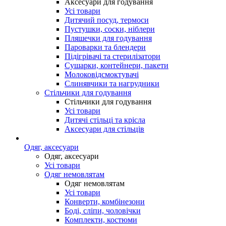
Аксесуари для годування
Усі товари
Дитячий посуд, термоси
Пустушки, соски, ніблери
Пляшечки для годування
Пароварки та блендери
Підігрівачі та стерилізатори
Сушарки, контейнери, пакети
Молоковідсмоктувачі
Слинявчики та нагрудники
Стільчики для годування
Стільчики для годування
Усі товари
Дитячі стільці та крісла
Аксесуари для стільців
Одяг, аксесуари
Одяг, аксесуари
Усі товари
Одяг немовлятам
Одяг немовлятам
Усі товари
Конверти, комбінезони
Боді, сліпи, чоловічки
Комплекти, костюми