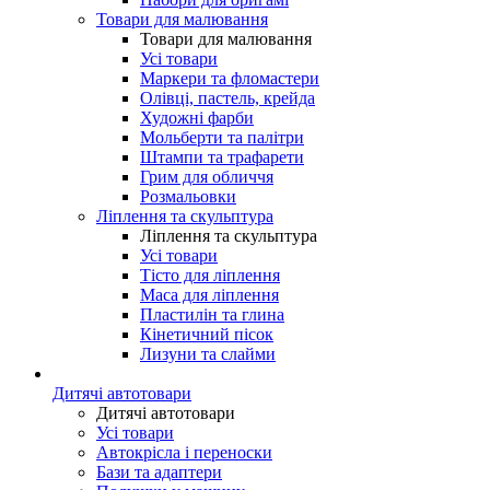
Товари для малювання
Товари для малювання
Усі товари
Маркери та фломастери
Олівці, пастель, крейда
Художні фарби
Мольберти та палітри
Штампи та трафарети
Грим для обличчя
Розмальовки
Ліплення та скульптура
Ліплення та скульптура
Усі товари
Тісто для ліплення
Маса для ліплення
Пластилін та глина
Кінетичний пісок
Лизуни та слайми
Дитячі автотовари
Дитячі автотовари
Усі товари
Автокрісла і переноски
Бази та адаптери