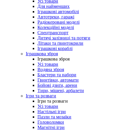
Усі товари
Для найменших
Іграшкові автомобілі
Автотреки, гаражі
Радіокеровані моделі
Колекційні моделі
Спецтранспорт
Дитячі залізниці та потяги
Літаки та ґвинтокрили
Іграшкові кораблі
Іграшкова зброя
Іграшкова зброя
Усі товари
Водяна зброя
Бластери та набори
Гвинтівки, автомати
Бойові дзиґи, арени
Тири, мішені, арбалети
Ігри та розваги
Ігри та розваги
Усі товари
Настільні ігри
Пазли та мозаїки
Головоломки
Магнітні ігри