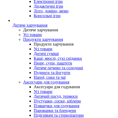
Електронні ігри
Дидактичні ігри
Лото, доміно, мемо
Консольні ігри
Дитяче харчування
Дитяче харчування
Усі товари
Продукти харчування
Продукти харчування
Усі товари
Дитячі суміші
Каші, мюслі, сухі сніданки
Пюре, супи, паштети
Дитяче печиво та солодощі
Пудинги та йогурти
Напої, соки та чаї
Аксесуари для годування
Аксесуари для годування
Усі товари
Дитячий посуд, термоси
Пустушки, соски, ніблери
Пляшечки для годування
Пароварки та блендери
Підігрівачі та стерилізатори