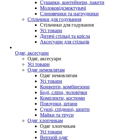
Сушарки, контейнери, пакети
Молоковідсмоктувачі
Слинявчики та нагрудники
Стільчики для годування
Стільчики для годування
Усі товари
Дитячі стільці та крісла
Аксесуари для стільців
Одяг, аксесуари
Одяг, аксесуари
Усі товари
Одяг немовлятам
Одяг немовлятам
Усі товари
Конверти, комбінезони
Боді, сліпи, чоловічки
Комплекти, костюми
Повзунки, штани
Сукні, спідниці, шорти
Майки та труси
Одяг хлопчикам
Одяг хлопчикам
Усі товари
Верхній одяг