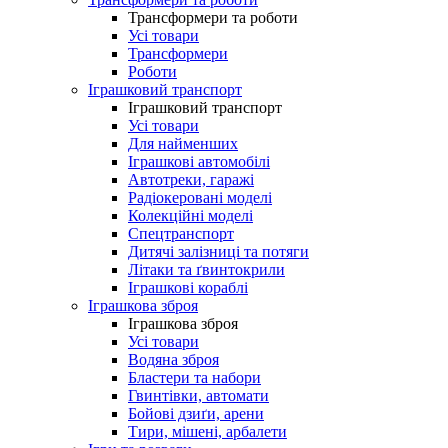
Трансформери та роботи
Усі товари
Трансформери
Роботи
Іграшковий транспорт
Іграшковий транспорт
Усі товари
Для найменших
Іграшкові автомобілі
Автотреки, гаражі
Радіокеровані моделі
Колекційні моделі
Спецтранспорт
Дитячі залізниці та потяги
Літаки та ґвинтокрили
Іграшкові кораблі
Іграшкова зброя
Іграшкова зброя
Усі товари
Водяна зброя
Бластери та набори
Гвинтівки, автомати
Бойові дзиґи, арени
Тири, мішені, арбалети