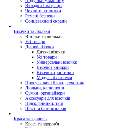
Подушки у машину
Вкладки і матраци
Чохли та килимки
Ремені безпеки
Сонцезахисні екрани
Візочки та люльки
Візочки та люльки
Усі товари
Дитячі візочки
Дитячі візочки
Усі товари
Універсальні візочки
Візочки-книжки
Візочки-тростинки
Модульні системи
Прогулянкові блоки, текстиль
Люльки, капюшони
Сумки, органайзери
Аксесуари для візочків
Підсклянники, таці
Шасі та бази візочків
Краса та здоров'я
Краса та здоров'я