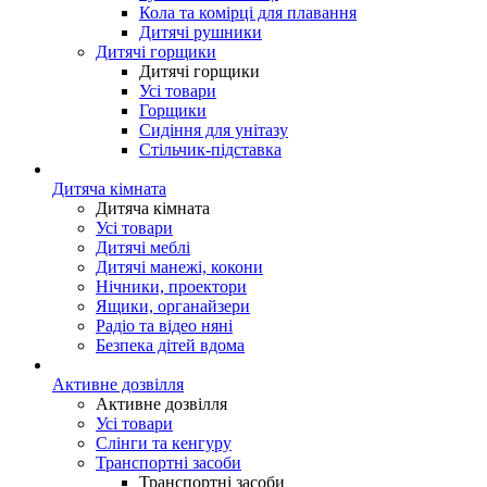
Кола та комірці для плавання
Дитячі рушники
Дитячі горщики
Дитячі горщики
Усі товари
Горщики
Сидіння для унітазу
Стільчик-підставка
Дитяча кімната
Дитяча кімната
Усі товари
Дитячі меблі
Дитячі манежі, кокони
Нічники, проектори
Ящики, органайзери
Радіо та відео няні
Безпека дітей вдома
Активне дозвілля
Активне дозвілля
Усі товари
Слінги та кенгуру
Транспортні засоби
Транспортні засоби