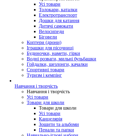
Усі товари
Толокари, каталки
Електротранспорт
Дошки для катання
Дитячі самокати
Велосипеди
Біговели
Коптери (дрони)
Іграшки для пісочниці
Будиночки, намети, гірки
Водні розваги, мильні бульбашки
Гойдалки, шезлонги, качалки
Спортивні товари
Туризм і кемпінг
Навчання і творчість
Навчання і творчість
Усі товари
Товари для школи
Товари для школи
Усі товари
Канцелярія
Зошити та альбоми
Пенали та папки
Навчально-ігрові набори