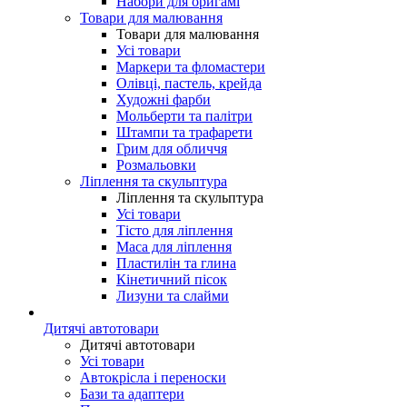
Набори для оригамі
Товари для малювання
Товари для малювання
Усі товари
Маркери та фломастери
Олівці, пастель, крейда
Художні фарби
Мольберти та палітри
Штампи та трафарети
Грим для обличчя
Розмальовки
Ліплення та скульптура
Ліплення та скульптура
Усі товари
Тісто для ліплення
Маса для ліплення
Пластилін та глина
Кінетичний пісок
Лизуни та слайми
Дитячі автотовари
Дитячі автотовари
Усі товари
Автокрісла і переноски
Бази та адаптери