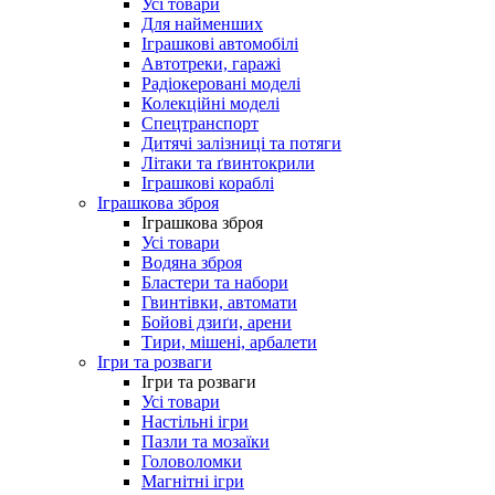
Усі товари
Для найменших
Іграшкові автомобілі
Автотреки, гаражі
Радіокеровані моделі
Колекційні моделі
Спецтранспорт
Дитячі залізниці та потяги
Літаки та ґвинтокрили
Іграшкові кораблі
Іграшкова зброя
Іграшкова зброя
Усі товари
Водяна зброя
Бластери та набори
Гвинтівки, автомати
Бойові дзиґи, арени
Тири, мішені, арбалети
Ігри та розваги
Ігри та розваги
Усі товари
Настільні ігри
Пазли та мозаїки
Головоломки
Магнітні ігри