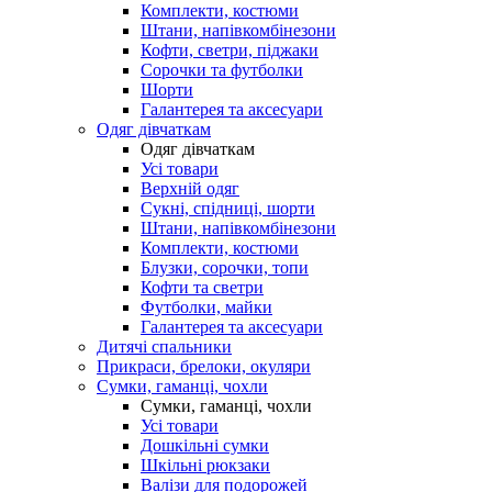
Комплекти, костюми
Штани, напівкомбінезони
Кофти, светри, піджаки
Сорочки та футболки
Шорти
Галантерея та аксесуари
Одяг дівчаткам
Одяг дівчаткам
Усі товари
Верхній одяг
Сукні, спідниці, шорти
Штани, напівкомбінезони
Комплекти, костюми
Блузки, сорочки, топи
Кофти та светри
Футболки, майки
Галантерея та аксесуари
Дитячі спальники
Прикраси, брелоки, окуляри
Сумки, гаманці, чохли
Сумки, гаманці, чохли
Усі товари
Дошкільні сумки
Шкільні рюкзаки
Валізи для подорожей