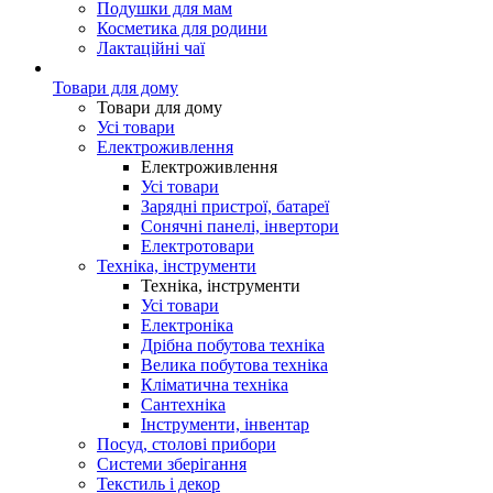
Подушки для мам
Косметика для родини
Лактаційні чаї
Товари для дому
Товари для дому
Усі товари
Електроживлення
Електроживлення
Усі товари
Зарядні пристрої, батареї
Сонячні панелі, інвертори
Електротовари
Техніка, інструменти
Техніка, інструменти
Усі товари
Електроніка
Дрібна побутова техніка
Велика побутова техніка
Кліматична техніка
Сантехніка
Інструменти, інвентар
Посуд, столові прибори
Системи зберігання
Текстиль і декор