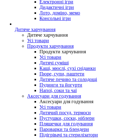
Електронні ігри
Дидактичні ігри
Лото, доміно, мемо
Консольні ігри
Дитяче харчування
Дитяче харчування
Усі товари
Продукти харчування
Продукти харчування
Усі товари
Дитячі суміші
Каші, мюслі, сухі сніданки
Пюре, супи, паштети
Дитяче печиво та солодощі
Пудинги та йогурти
Напої, соки та чаї
Аксесуари для годування
Аксесуари для годування
Усі товари
Дитячий посуд, термоси
Пустушки, соски, ніблери
Пляшечки для годування
Пароварки та блендери
Підігрівачі та стерилізатори