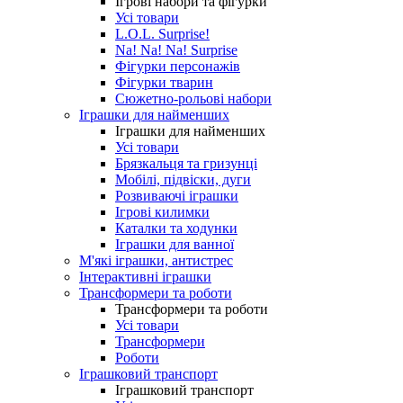
Ігрові набори та фігурки
Усі товари
L.O.L. Surprise!
Na! Na! Na! Surprise
Фігурки персонажів
Фігурки тварин
Сюжетно-рольові набори
Іграшки для найменших
Іграшки для найменших
Усі товари
Брязкальця та гризунці
Мобілі, підвіски, дуги
Розвиваючі іграшки
Ігрові килимки
Каталки та ходунки
Іграшки для ванної
М'які іграшки, антистрес
Інтерактивні іграшки
Трансформери та роботи
Трансформери та роботи
Усі товари
Трансформери
Роботи
Іграшковий транспорт
Іграшковий транспорт