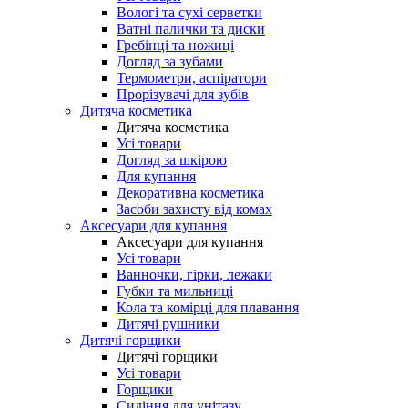
Вологі та сухі серветки
Ватні палички та диски
Гребінці та ножиці
Догляд за зубами
Термометри, аспіратори
Прорізувачі для зубів
Дитяча косметика
Дитяча косметика
Усі товари
Догляд за шкірою
Для купання
Декоративна косметика
Засоби захисту від комах
Аксесуари для купання
Аксесуари для купання
Усі товари
Ванночки, гірки, лежаки
Губки та мильниці
Кола та комірці для плавання
Дитячі рушники
Дитячі горщики
Дитячі горщики
Усі товари
Горщики
Сидіння для унітазу