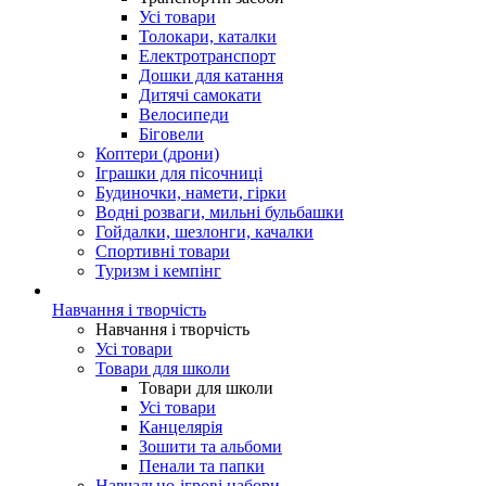
Усі товари
Толокари, каталки
Електротранспорт
Дошки для катання
Дитячі самокати
Велосипеди
Біговели
Коптери (дрони)
Іграшки для пісочниці
Будиночки, намети, гірки
Водні розваги, мильні бульбашки
Гойдалки, шезлонги, качалки
Спортивні товари
Туризм і кемпінг
Навчання і творчість
Навчання і творчість
Усі товари
Товари для школи
Товари для школи
Усі товари
Канцелярія
Зошити та альбоми
Пенали та папки
Навчально-ігрові набори