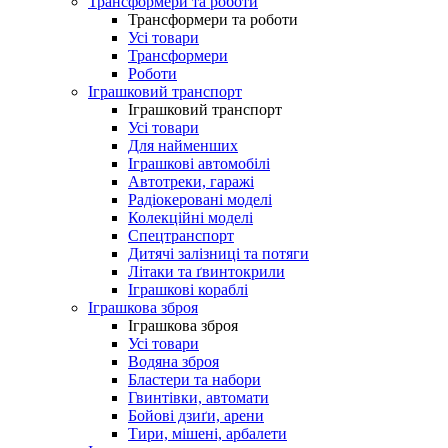
Трансформери та роботи
Трансформери та роботи
Усі товари
Трансформери
Роботи
Іграшковий транспорт
Іграшковий транспорт
Усі товари
Для найменших
Іграшкові автомобілі
Автотреки, гаражі
Радіокеровані моделі
Колекційні моделі
Спецтранспорт
Дитячі залізниці та потяги
Літаки та ґвинтокрили
Іграшкові кораблі
Іграшкова зброя
Іграшкова зброя
Усі товари
Водяна зброя
Бластери та набори
Гвинтівки, автомати
Бойові дзиґи, арени
Тири, мішені, арбалети