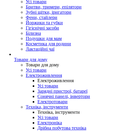
Усі товари
Бритви, тримери, епілятори
Зубні щітки, іригатори
Фени, стайлери
Йоржики та губки
Гігієнічні засоби
Білизна
Подушки для мам
Косметика для родини
Лактаційні чаї
Товари для дому
Товари для дому
Усі товари
Електроживлення
Електроживлення
Усі товари
Зарядні пристрої, батареї
Сонячні панелі, інвертори
Електротовари
Техніка, інструменти
Техніка, інструменти
Усі товари
Електроніка
Дрібна побутова техніка