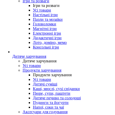
Ігри та розваги
Ігри та розваги
Усі товари
Настільні ігри
Пазли та мозаїки
Головоломки
Магнітні ігри
Електронні ігри
Дидактичні ігри
Лото, доміно, мемо
Консольні ігри
Дитяче харчування
Дитяче харчування
Усі товари
Продукти харчування
Продукти харчування
Усі товари
Дитячі суміші
Каші, мюслі, сухі сніданки
Пюре, супи, паштети
Дитяче печиво та солодощі
Пудинги та йогурти
Напої, соки та чаї
Аксесуари для годування