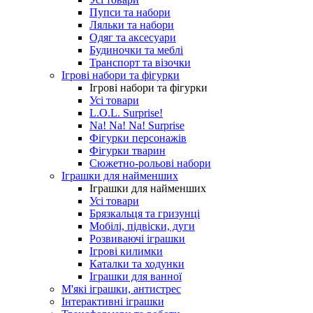
Пупси та набори
Ляльки та набори
Одяг та аксесуари
Будиночки та меблі
Транспорт та візочки
Ігрові набори та фігурки
Ігрові набори та фігурки
Усі товари
L.O.L. Surprise!
Na! Na! Na! Surprise
Фігурки персонажів
Фігурки тварин
Сюжетно-рольові набори
Іграшки для найменших
Іграшки для найменших
Усі товари
Брязкальця та гризунці
Мобілі, підвіски, дуги
Розвиваючі іграшки
Ігрові килимки
Каталки та ходунки
Іграшки для ванної
М'які іграшки, антистрес
Інтерактивні іграшки