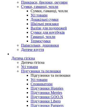
Прикраси, брелоки, окуляри
Сумки, гаманці, чохли
Сумки, гаманці, чохли
Усі товари
Дошкільні сумки
Шкільні рюкзаки
Валізи для подорожей
Сумки для ноутбуків
Гаманці, чохли
Термосумки
Парасольки, дощовики
Дитяче взуття
Дитяча гігієна
Дитяча гігієна
Усі товари
Підгузники та пелюшки
Підгузники та пелюшки
Усі товари
Сповиватори
Підгузники Huggies
Підгузники Merries
Підгузники GOO.N
Підгузники Libero
Підгузники Pampers