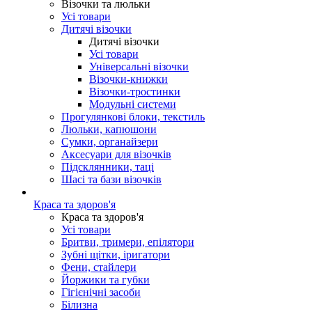
Візочки та люльки
Усі товари
Дитячі візочки
Дитячі візочки
Усі товари
Універсальні візочки
Візочки-книжки
Візочки-тростинки
Модульні системи
Прогулянкові блоки, текстиль
Люльки, капюшони
Сумки, органайзери
Аксесуари для візочків
Підсклянники, таці
Шасі та бази візочків
Краса та здоров'я
Краса та здоров'я
Усі товари
Бритви, тримери, епілятори
Зубні щітки, іригатори
Фени, стайлери
Йоржики та губки
Гігієнічні засоби
Білизна