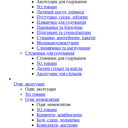
Аксесуари для годування
Усі товари
Дитячий посуд, термоси
Пустушки, соски, ніблери
Пляшечки для годування
Пароварки та блендери
Підігрівачі та стерилізатори
Сушарки, контейнери, пакети
Молоковідсмоктувачі
Слинявчики та нагрудники
Стільчики для годування
Стільчики для годування
Усі товари
Дитячі стільці та крісла
Аксесуари для стільців
Одяг, аксесуари
Одяг, аксесуари
Усі товари
Одяг немовлятам
Одяг немовлятам
Усі товари
Конверти, комбінезони
Боді, сліпи, чоловічки
Комплекти, костюми