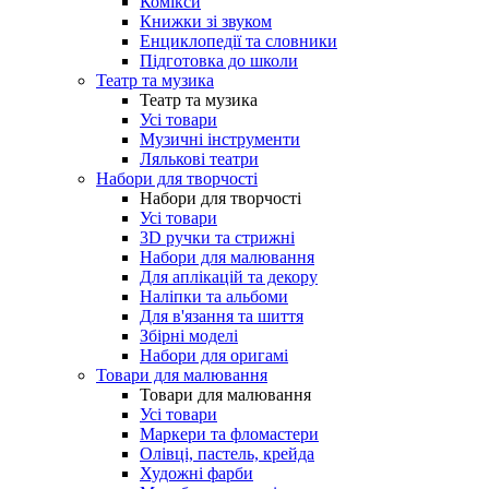
Комікси
Книжки зі звуком
Енциклопедії та словники
Підготовка до школи
Театр та музика
Театр та музика
Усі товари
Музичні інструменти
Лялькові театри
Набори для творчості
Набори для творчості
Усі товари
3D ручки та стрижні
Набори для малювання
Для аплікацій та декору
Наліпки та альбоми
Для в'язання та шиття
Збірні моделі
Набори для оригамі
Товари для малювання
Товари для малювання
Усі товари
Маркери та фломастери
Олівці, пастель, крейда
Художні фарби