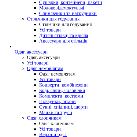
Сушарки, контейнери, пакети
Молоковідсмоктувачі
Слинявчики та нагрудники
Стільчики для годування
Стільчики для годування
Усі товари
Дитячі стільці та крісла
Аксесуари для стільців
Одяг, аксесуари
Одяг, аксесуари
Усі товари
Одяг немовлятам
Одяг немовлятам
Усі товари
Конверти, комбінезони
Боді, сліпи, чоловічки
Комплекти, костюми
Повзунки, штани
Сукні, спідниці, шорти
Майки та труси
Одяг хлопчикам
Одяг хлопчикам
Усі товари
Верхній одяг