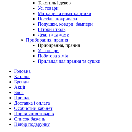
Текстиль і декор
Усі товари
Матраци та наматрацники
Постіль, покривала
Подушки, ковдри, бампери
Штори і тюль
Декор для дому
Прибирання, прання
Прибирання, прання
Усі товари
Побутова хімія
Приладдя для прання та сушки
Головна
Каталог
Бренди
Акції
Блог
Про нас
Доставка і оплата
Особистий кабінет
Порівняння товарів
Список бажань
Підбір подарунку