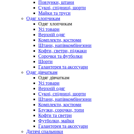
Повзунки, штани
Сукні, спідниці, шорти
Майки та труси
Одяг хлопчикам
Одяг хлопчикам
Усі товари
Верхній одяг
Комплекти, костюми
Штани, напівкомбінезони
Кофти, светри, піджаки
Сорочки та футболки
Шорти
Галантерея та аксесуари
Одяг дівчаткам
Одяг дівчаткам
Усі товари
Верхній одяг
Сукні, спідниці, шорти
Штани, напівкомбінезони
Комплекти, костюми
Блузки, сорочки, топи
Кофти та светри
Футболки, майки
Галантерея та аксесуари
Дитячі спальники