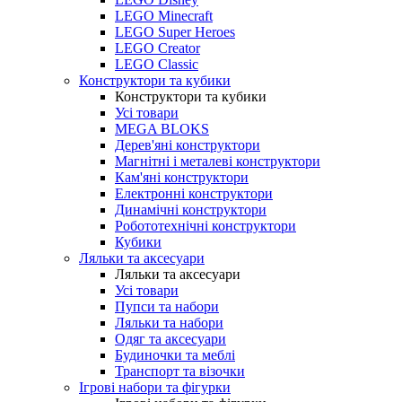
LEGO Minecraft
LEGO Super Heroes
LEGO Creator
LEGO Classic
Конструктори та кубики
Конструктори та кубики
Усі товари
MEGA BLOKS
Дерев'яні конструктори
Магнітні і металеві конструктори
Кам'яні конструктори
Електронні конструктори
Динамічні конструктори
Робототехнічні конструктори
Кубики
Ляльки та аксесуари
Ляльки та аксесуари
Усі товари
Пупси та набори
Ляльки та набори
Одяг та аксесуари
Будиночки та меблі
Транспорт та візочки
Ігрові набори та фігурки