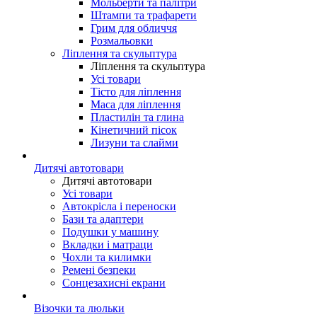
Мольберти та палітри
Штампи та трафарети
Грим для обличчя
Розмальовки
Ліплення та скульптура
Ліплення та скульптура
Усі товари
Тісто для ліплення
Маса для ліплення
Пластилін та глина
Кінетичний пісок
Лизуни та слайми
Дитячі автотовари
Дитячі автотовари
Усі товари
Автокрісла і переноски
Бази та адаптери
Подушки у машину
Вкладки і матраци
Чохли та килимки
Ремені безпеки
Сонцезахисні екрани
Візочки та люльки