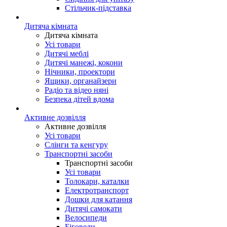
Стільчик-підставка
Дитяча кімната
Дитяча кімната
Усі товари
Дитячі меблі
Дитячі манежі, кокони
Нічники, проектори
Ящики, органайзери
Радіо та відео няні
Безпека дітей вдома
Активне дозвілля
Активне дозвілля
Усі товари
Слінги та кенгуру
Транспортні засоби
Транспортні засоби
Усі товари
Толокари, каталки
Електротранспорт
Дошки для катання
Дитячі самокати
Велосипеди
Біговели