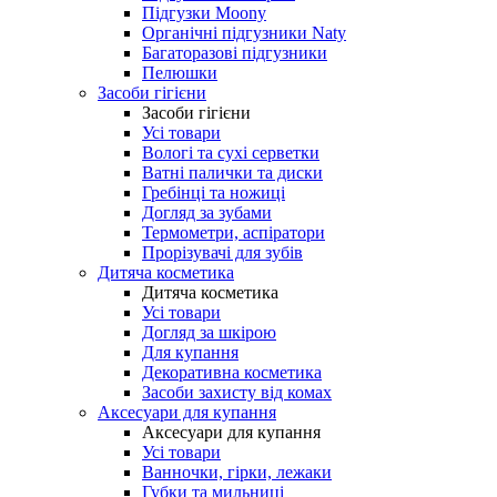
Підгузки Moony
Органічні підгузники Naty
Багаторазові підгузники
Пелюшки
Засоби гігієни
Засоби гігієни
Усі товари
Вологі та сухі серветки
Ватні палички та диски
Гребінці та ножиці
Догляд за зубами
Термометри, аспіратори
Прорізувачі для зубів
Дитяча косметика
Дитяча косметика
Усі товари
Догляд за шкірою
Для купання
Декоративна косметика
Засоби захисту від комах
Аксесуари для купання
Аксесуари для купання
Усі товари
Ванночки, гірки, лежаки
Губки та мильниці