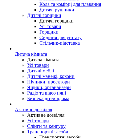
Кола та комірці для плавання
Дитячі рушники
Дитячі горщики
Дитячі горщики
Усі товари
Горщики
Сидіння для унітазу
Стільчик-підставка
Дитяча кімната
Дитяча кімната
Усі товари
Дитячі меблі
Дитячі манежі, кокони
Нічники, проектори
Ящики, органайзери
Радіо та відео няні
Безпека дітей вдома
Активне дозвілля
Активне дозвілля
Усі товари
Слінги та кенгуру
Транспортні засоби
Транспортні засоби