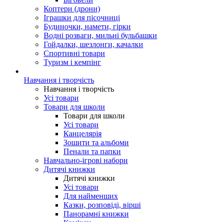
Коптери (дрони)
Іграшки для пісочниці
Будиночки, намети, гірки
Водні розваги, мильні бульбашки
Гойдалки, шезлонги, качалки
Спортивні товари
Туризм і кемпінг
Навчання і творчість
Навчання і творчість
Усі товари
Товари для школи
Товари для школи
Усі товари
Канцелярія
Зошити та альбоми
Пенали та папки
Навчально-ігрові набори
Дитячі книжки
Дитячі книжки
Усі товари
Для найменших
Казки, розповіді, вірші
Панорамні книжки