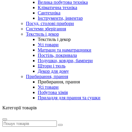
Велика побутова техніка
Кліматична техніка
Сантехніка
Інструменти, інвентар
Посуд, столові прибори
Системи зберігання
Текстиль і декор
Текстиль і декор
Усі товари
Матраци та наматрацники
Постіль, покривала
Подушки, ковдри, бампери
Штори і тюль
Декор для дому
Прибирання, прання
Прибирання, прання
Усі товари
Побутова хімія
Приладдя для прання та сушки
Категорії товарів