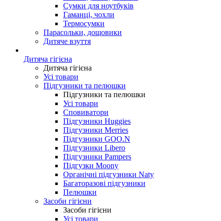
Сумки для ноутбуків
Гаманці, чохли
Термосумки
Парасольки, дощовики
Дитяче взуття
Дитяча гігієна
Дитяча гігієна
Усі товари
Підгузники та пелюшки
Підгузники та пелюшки
Усі товари
Сповиватори
Підгузники Huggies
Підгузники Merries
Підгузники GOO.N
Підгузники Libero
Підгузники Pampers
Підгузки Moony
Органічні підгузники Naty
Багаторазові підгузники
Пелюшки
Засоби гігієни
Засоби гігієни
Усі товари