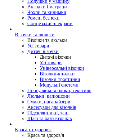
Подушки у машину
Вкладки і матраци
Чохли та килимки
Ремені безпеки
Сонцезахисні екрани
Візочки та люльки
Візочки та люльки
Усі товари
Дитячі візочки
Дитячі візочки
Усі товари
Універсальні візочки
Візочки-книжки
Візочки-тростинки
Модульні системи
Прогулянкові блоки, текстиль
Люльки, капюшони
Сумки, органайзери
Аксесуари для візочків
Підсклянники, таці
Шасі та бази візочків
Краса та здоров'я
Краса та здоров'я