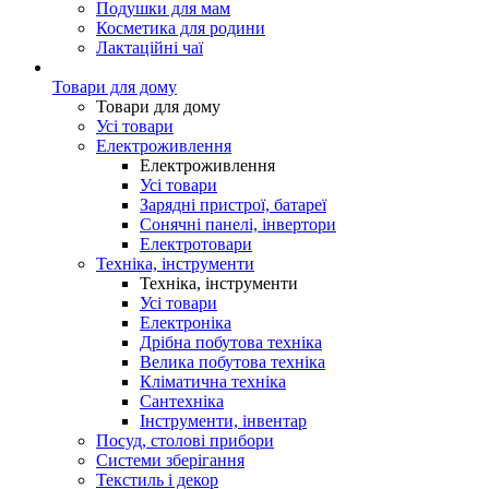
Подушки для мам
Косметика для родини
Лактаційні чаї
Товари для дому
Товари для дому
Усі товари
Електроживлення
Електроживлення
Усі товари
Зарядні пристрої, батареї
Сонячні панелі, інвертори
Електротовари
Техніка, інструменти
Техніка, інструменти
Усі товари
Електроніка
Дрібна побутова техніка
Велика побутова техніка
Кліматична техніка
Сантехніка
Інструменти, інвентар
Посуд, столові прибори
Системи зберігання
Текстиль і декор