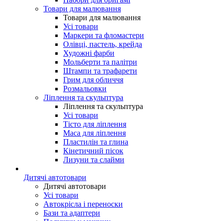
Товари для малювання
Товари для малювання
Усі товари
Маркери та фломастери
Олівці, пастель, крейда
Художні фарби
Мольберти та палітри
Штампи та трафарети
Грим для обличчя
Розмальовки
Ліплення та скульптура
Ліплення та скульптура
Усі товари
Тісто для ліплення
Маса для ліплення
Пластилін та глина
Кінетичний пісок
Лизуни та слайми
Дитячі автотовари
Дитячі автотовари
Усі товари
Автокрісла і переноски
Бази та адаптери