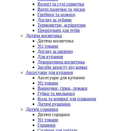
Вологі та сухі серветки
Ватні палички та диски
Гребінці та ножиці
Догляд за зубами
Термометри, аспіратори
Прорізувачі для зубів
Дитяча косметика
Дитяча косметика
Усі товари
Догляд за шкірою
Для купання
Декоративна косметика
Засоби захисту від комах
Аксесуари для купання
Аксесуари для купання
Усі товари
Ванночки, гірки, лежаки
Губки та мильниці
Кола та комірці для плавання
Дитячі рушники
Дитячі горщики
Дитячі горщики
Усі товари
Горщики
Сидіння для унітазу