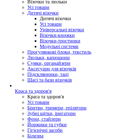
Візочки та люльки
Усі товари
Дитячі візочки
Дитячі візочки
Усі товари
Універсальні візочки
Візочки-книжки
Візочки-тростинки
Модульні системи
Прогулянкові блоки, текстиль
Люльки, капюшони
Сумки, органайзери
Аксесуари для візочків
Підсклянники, таці
Шасі та бази візочків
Краса та здоров'я
Краса та здоров'я
Усі товари
Бритви, тримери, епілятори
Зубні щітки, іригатори
Фени, стайлери
Йоржики та губки
Гігієнічні засоби
Білизна