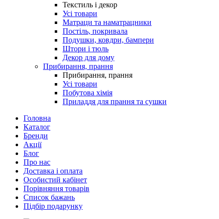
Текстиль і декор
Усі товари
Матраци та наматрацники
Постіль, покривала
Подушки, ковдри, бампери
Штори і тюль
Декор для дому
Прибирання, прання
Прибирання, прання
Усі товари
Побутова хімія
Приладдя для прання та сушки
Головна
Каталог
Бренди
Акції
Блог
Про нас
Доставка і оплата
Особистий кабінет
Порівняння товарів
Список бажань
Підбір подарунку