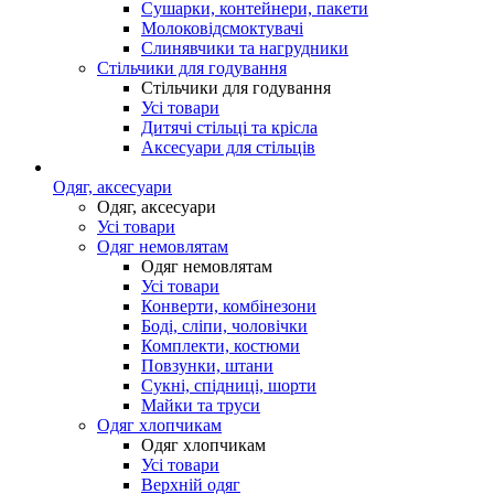
Сушарки, контейнери, пакети
Молоковідсмоктувачі
Слинявчики та нагрудники
Стільчики для годування
Стільчики для годування
Усі товари
Дитячі стільці та крісла
Аксесуари для стільців
Одяг, аксесуари
Одяг, аксесуари
Усі товари
Одяг немовлятам
Одяг немовлятам
Усі товари
Конверти, комбінезони
Боді, сліпи, чоловічки
Комплекти, костюми
Повзунки, штани
Сукні, спідниці, шорти
Майки та труси
Одяг хлопчикам
Одяг хлопчикам
Усі товари
Верхній одяг