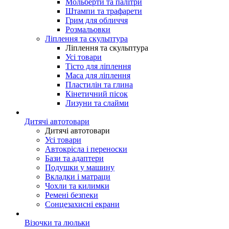
Мольберти та палітри
Штампи та трафарети
Грим для обличчя
Розмальовки
Ліплення та скульптура
Ліплення та скульптура
Усі товари
Тісто для ліплення
Маса для ліплення
Пластилін та глина
Кінетичний пісок
Лизуни та слайми
Дитячі автотовари
Дитячі автотовари
Усі товари
Автокрісла і переноски
Бази та адаптери
Подушки у машину
Вкладки і матраци
Чохли та килимки
Ремені безпеки
Сонцезахисні екрани
Візочки та люльки