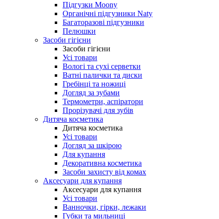
Підгузки Moony
Органічні підгузники Naty
Багаторазові підгузники
Пелюшки
Засоби гігієни
Засоби гігієни
Усі товари
Вологі та сухі серветки
Ватні палички та диски
Гребінці та ножиці
Догляд за зубами
Термометри, аспіратори
Прорізувачі для зубів
Дитяча косметика
Дитяча косметика
Усі товари
Догляд за шкірою
Для купання
Декоративна косметика
Засоби захисту від комах
Аксесуари для купання
Аксесуари для купання
Усі товари
Ванночки, гірки, лежаки
Губки та мильниці