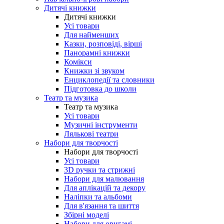
Дитячі книжки
Дитячі книжки
Усі товари
Для найменших
Казки, розповіді, вірші
Панорамні книжки
Комікси
Книжки зі звуком
Енциклопедії та словники
Підготовка до школи
Театр та музика
Театр та музика
Усі товари
Музичні інструменти
Лялькові театри
Набори для творчості
Набори для творчості
Усі товари
3D ручки та стрижні
Набори для малювання
Для аплікацій та декору
Наліпки та альбоми
Для в'язання та шиття
Збірні моделі
Набори для оригамі