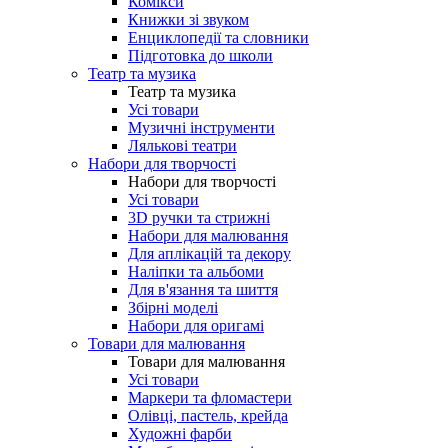
Комікси
Книжки зі звуком
Енциклопедії та словники
Підготовка до школи
Театр та музика
Театр та музика
Усі товари
Музичні інструменти
Лялькові театри
Набори для творчості
Набори для творчості
Усі товари
3D ручки та стрижні
Набори для малювання
Для аплікацій та декору
Наліпки та альбоми
Для в'язання та шиття
Збірні моделі
Набори для оригамі
Товари для малювання
Товари для малювання
Усі товари
Маркери та фломастери
Олівці, пастель, крейда
Художні фарби