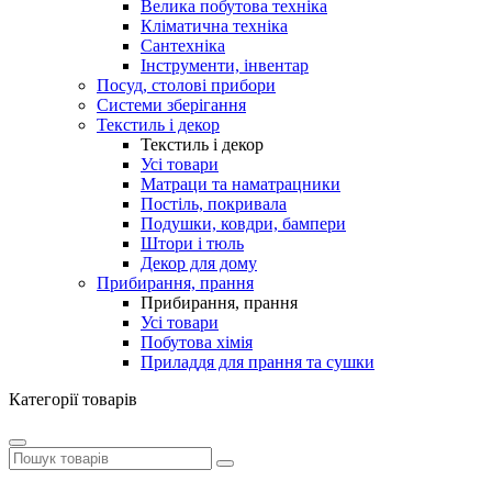
Велика побутова техніка
Кліматична техніка
Сантехніка
Інструменти, інвентар
Посуд, столові прибори
Системи зберігання
Текстиль і декор
Текстиль і декор
Усі товари
Матраци та наматрацники
Постіль, покривала
Подушки, ковдри, бампери
Штори і тюль
Декор для дому
Прибирання, прання
Прибирання, прання
Усі товари
Побутова хімія
Приладдя для прання та сушки
Категорії товарів