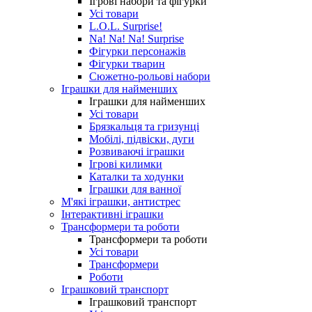
Ігрові набори та фігурки
Усі товари
L.O.L. Surprise!
Na! Na! Na! Surprise
Фігурки персонажів
Фігурки тварин
Сюжетно-рольові набори
Іграшки для найменших
Іграшки для найменших
Усі товари
Брязкальця та гризунці
Мобілі, підвіски, дуги
Розвиваючі іграшки
Ігрові килимки
Каталки та ходунки
Іграшки для ванної
М'які іграшки, антистрес
Інтерактивні іграшки
Трансформери та роботи
Трансформери та роботи
Усі товари
Трансформери
Роботи
Іграшковий транспорт
Іграшковий транспорт