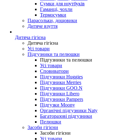
Сумки для ноутбуків
Гаманці, чохли
Термосумки
Парасольки, дощовики
Дитяче взуття
Дитяча гігієна
Дитяча гігієна
Усі товари
Підгузники та пелюшки
Підгузники та пелюшки
Усі товари
Сповиватори
Підгузники Huggies
Підгузники Merries
Підгузники GOO.N
Підгузники Libero
Підгузники Pampers
Підгузки Moony
Органічні підгузники Naty
Багаторазові підгузники
Пелюшки
Засоби гігієни
Засоби гігієни
Усі товари