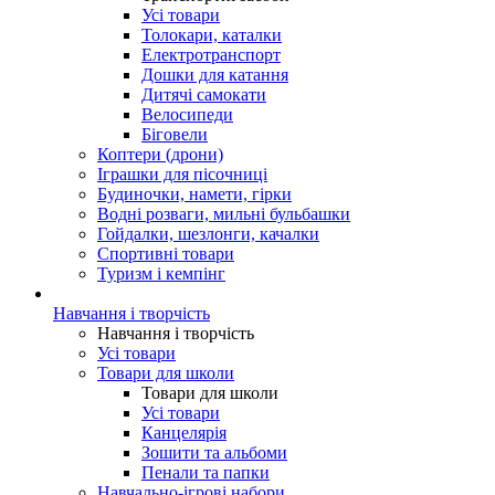
Усі товари
Толокари, каталки
Електротранспорт
Дошки для катання
Дитячі самокати
Велосипеди
Біговели
Коптери (дрони)
Іграшки для пісочниці
Будиночки, намети, гірки
Водні розваги, мильні бульбашки
Гойдалки, шезлонги, качалки
Спортивні товари
Туризм і кемпінг
Навчання і творчість
Навчання і творчість
Усі товари
Товари для школи
Товари для школи
Усі товари
Канцелярія
Зошити та альбоми
Пенали та папки
Навчально-ігрові набори