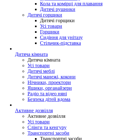
Кола та комірці для плавання
Дитячі рушники
Дитячі горщики
Дитячі горщики
Усі товари
Горщики
Сидіння для унітазу
Стільчик-підставка
Дитяча кімната
Дитяча кімната
Усі товари
Дитячі меблі
Дитячі манежі, кокони
Нічники, проектори
Ящики, органайзери
Радіо та відео няні
Безпека дітей вдома
Активне дозвілля
Активне дозвілля
Усі товари
Слінги та кенгуру
Транспортні засоби
Транспортні засоби