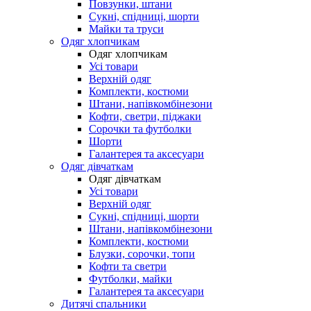
Повзунки, штани
Сукні, спідниці, шорти
Майки та труси
Одяг хлопчикам
Одяг хлопчикам
Усі товари
Верхній одяг
Комплекти, костюми
Штани, напівкомбінезони
Кофти, светри, піджаки
Сорочки та футболки
Шорти
Галантерея та аксесуари
Одяг дівчаткам
Одяг дівчаткам
Усі товари
Верхній одяг
Сукні, спідниці, шорти
Штани, напівкомбінезони
Комплекти, костюми
Блузки, сорочки, топи
Кофти та светри
Футболки, майки
Галантерея та аксесуари
Дитячі спальники