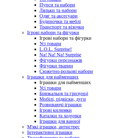
Пупси та набори
Ляльки та набори
Одяг та аксесуари
Будиночки та меблі
Транспорт та візочки
Ігрові набори та фігурки
Ігрові набори та фігурки
Усі товари
L.O.L. Surprise!
Na! Na! Na! Surprise
Фігурки персонажів
Фігурки тварин
Сюжетно-рольові набори
Іграшки для найменших
Іграшки для найменших
Усі товари
Брязкальця та гризунці
Мобілі, підвіски, дуги
Розвиваючі іграшки
Ігрові килимки
Каталки та ходунки
Іграшки для ванної
М'які іграшки, антистрес
Інтерактивні іграшки
Трансформери та роботи