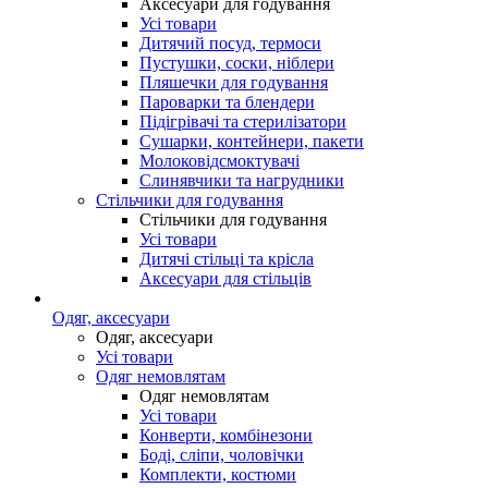
Аксесуари для годування
Усі товари
Дитячий посуд, термоси
Пустушки, соски, ніблери
Пляшечки для годування
Пароварки та блендери
Підігрівачі та стерилізатори
Сушарки, контейнери, пакети
Молоковідсмоктувачі
Слинявчики та нагрудники
Стільчики для годування
Стільчики для годування
Усі товари
Дитячі стільці та крісла
Аксесуари для стільців
Одяг, аксесуари
Одяг, аксесуари
Усі товари
Одяг немовлятам
Одяг немовлятам
Усі товари
Конверти, комбінезони
Боді, сліпи, чоловічки
Комплекти, костюми