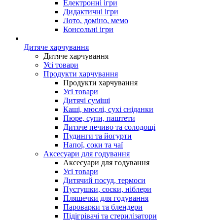
Електронні ігри
Дидактичні ігри
Лото, доміно, мемо
Консольні ігри
Дитяче харчування
Дитяче харчування
Усі товари
Продукти харчування
Продукти харчування
Усі товари
Дитячі суміші
Каші, мюслі, сухі сніданки
Пюре, супи, паштети
Дитяче печиво та солодощі
Пудинги та йогурти
Напої, соки та чаї
Аксесуари для годування
Аксесуари для годування
Усі товари
Дитячий посуд, термоси
Пустушки, соски, ніблери
Пляшечки для годування
Пароварки та блендери
Підігрівачі та стерилізатори