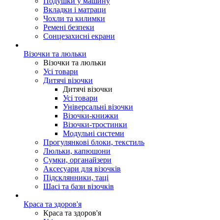
Подушки у машину
Вкладки і матраци
Чохли та килимки
Ремені безпеки
Сонцезахисні екрани
Візочки та люльки
Візочки та люльки
Усі товари
Дитячі візочки
Дитячі візочки
Усі товари
Універсальні візочки
Візочки-книжки
Візочки-тростинки
Модульні системи
Прогулянкові блоки, текстиль
Люльки, капюшони
Сумки, органайзери
Аксесуари для візочків
Підсклянники, таці
Шасі та бази візочків
Краса та здоров'я
Краса та здоров'я