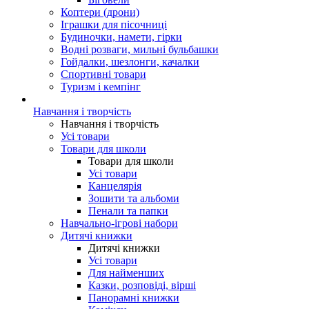
Коптери (дрони)
Іграшки для пісочниці
Будиночки, намети, гірки
Водні розваги, мильні бульбашки
Гойдалки, шезлонги, качалки
Спортивні товари
Туризм і кемпінг
Навчання і творчість
Навчання і творчість
Усі товари
Товари для школи
Товари для школи
Усі товари
Канцелярія
Зошити та альбоми
Пенали та папки
Навчально-ігрові набори
Дитячі книжки
Дитячі книжки
Усі товари
Для найменших
Казки, розповіді, вірші
Панорамні книжки