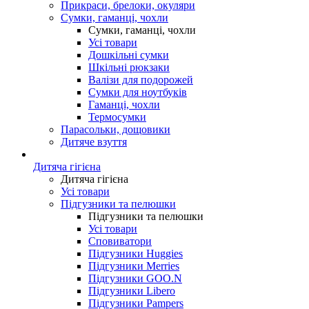
Прикраси, брелоки, окуляри
Сумки, гаманці, чохли
Сумки, гаманці, чохли
Усі товари
Дошкільні сумки
Шкільні рюкзаки
Валізи для подорожей
Сумки для ноутбуків
Гаманці, чохли
Термосумки
Парасольки, дощовики
Дитяче взуття
Дитяча гігієна
Дитяча гігієна
Усі товари
Підгузники та пелюшки
Підгузники та пелюшки
Усі товари
Сповиватори
Підгузники Huggies
Підгузники Merries
Підгузники GOO.N
Підгузники Libero
Підгузники Pampers