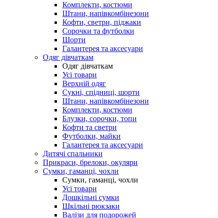
Комплекти, костюми
Штани, напівкомбінезони
Кофти, светри, піджаки
Сорочки та футболки
Шорти
Галантерея та аксесуари
Одяг дівчаткам
Одяг дівчаткам
Усі товари
Верхній одяг
Сукні, спідниці, шорти
Штани, напівкомбінезони
Комплекти, костюми
Блузки, сорочки, топи
Кофти та светри
Футболки, майки
Галантерея та аксесуари
Дитячі спальники
Прикраси, брелоки, окуляри
Сумки, гаманці, чохли
Сумки, гаманці, чохли
Усі товари
Дошкільні сумки
Шкільні рюкзаки
Валізи для подорожей