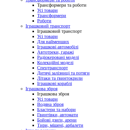
Трансформери та роботи
Усі товари
Трансформери
Роботи
Іграшковий транспорт
Іграшковий транспорт
Усі товари
Для найменших
Іграшкові автомобілі
Автотреки, гаражі
Радіокеровані моделі
Колекційні моделі
Спецтранспорт
Дитячі залізниці та потяги
Літаки та ґвинтокрили
Іграшкові кораблі
Іграшкова зброя
Іграшкова зброя
Усі товари
Водяна зброя
Бластери та набори
Гвинтівки, автомати
Бойові дзиґи, арени
Тири, мішені, арбалети