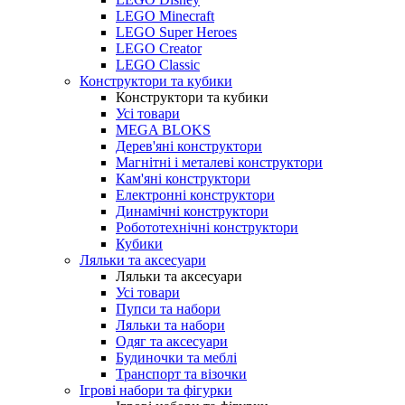
LEGO Minecraft
LEGO Super Heroes
LEGO Creator
LEGO Classic
Конструктори та кубики
Конструктори та кубики
Усі товари
MEGA BLOKS
Дерев'яні конструктори
Магнітні і металеві конструктори
Кам'яні конструктори
Електронні конструктори
Динамічні конструктори
Робототехнічні конструктори
Кубики
Ляльки та аксесуари
Ляльки та аксесуари
Усі товари
Пупси та набори
Ляльки та набори
Одяг та аксесуари
Будиночки та меблі
Транспорт та візочки
Ігрові набори та фігурки