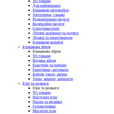
Усі товари
Для найменших
Іграшкові автомобілі
Автотреки, гаражі
Радіокеровані моделі
Колекційні моделі
Спецтранспорт
Дитячі залізниці та потяги
Літаки та ґвинтокрили
Іграшкові кораблі
Іграшкова зброя
Іграшкова зброя
Усі товари
Водяна зброя
Бластери та набори
Гвинтівки, автомати
Бойові дзиґи, арени
Тири, мішені, арбалети
Ігри та розваги
Ігри та розваги
Усі товари
Настільні ігри
Пазли та мозаїки
Головоломки
Магнітні ігри