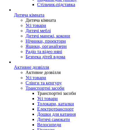
Стільчик-підставка
Дитяча кімната
Дитяча кімната
Усі товари
Дитячі меблі
Дитячі манежі, кокони
Нічники, проектори
Ящики, органайзери
Радіо та відео няні
Безпека дітей вдома
Активне дозвілля
Активне дозвілля
Усі товари
Слінги та кенгуру
Транспортні засоби
Транспортні засоби
Усі товари
Толокари, каталки
Електротранспорт
Дошки для катання
Дитячі самокати
Велосипеди
Біговели