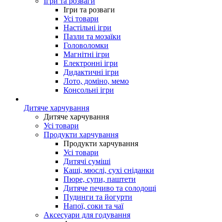
Ігри та розваги
Ігри та розваги
Усі товари
Настільні ігри
Пазли та мозаїки
Головоломки
Магнітні ігри
Електронні ігри
Дидактичні ігри
Лото, доміно, мемо
Консольні ігри
Дитяче харчування
Дитяче харчування
Усі товари
Продукти харчування
Продукти харчування
Усі товари
Дитячі суміші
Каші, мюслі, сухі сніданки
Пюре, супи, паштети
Дитяче печиво та солодощі
Пудинги та йогурти
Напої, соки та чаї
Аксесуари для годування