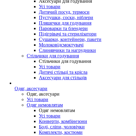
Аксесуари для годування
Усі товари
Дитячий посуд, термоси
Пустушки, соски, ніблери
Пляшечки для годування
Пароварки та блендери
Підігрівачі та стерилізатори
Сушарки, контейнери, пакети
Молоковідсмоктувачі
Слинявчики та нагрудники
Стільчики для годування
Стільчики для годування
Усі товари
Дитячі стільці та крісла
Аксесуари для стільців
Одяг, аксесуари
Одяг, аксесуари
Усі товари
Одяг немовлятам
Одяг немовлятам
Усі товари
Конверти, комбінезони
Боді, сліпи, чоловічки
Комплекти, костюми