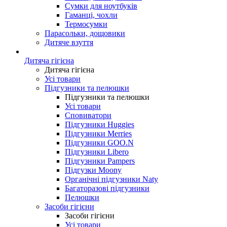
Сумки для ноутбуків
Гаманці, чохли
Термосумки
Парасольки, дощовики
Дитяче взуття
Дитяча гігієна
Дитяча гігієна
Усі товари
Підгузники та пелюшки
Підгузники та пелюшки
Усі товари
Сповиватори
Підгузники Huggies
Підгузники Merries
Підгузники GOO.N
Підгузники Libero
Підгузники Pampers
Підгузки Moony
Органічні підгузники Naty
Багаторазові підгузники
Пелюшки
Засоби гігієни
Засоби гігієни
Усі товари