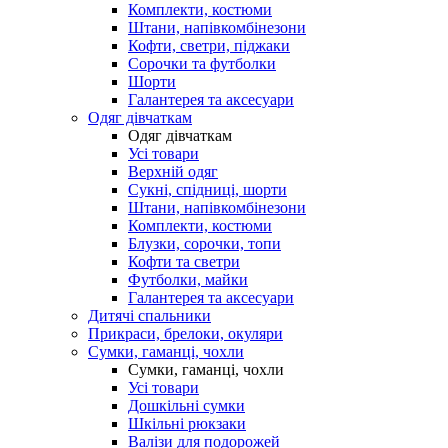
Комплекти, костюми
Штани, напівкомбінезони
Кофти, светри, піджаки
Сорочки та футболки
Шорти
Галантерея та аксесуари
Одяг дівчаткам
Одяг дівчаткам
Усі товари
Верхній одяг
Сукні, спідниці, шорти
Штани, напівкомбінезони
Комплекти, костюми
Блузки, сорочки, топи
Кофти та светри
Футболки, майки
Галантерея та аксесуари
Дитячі спальники
Прикраси, брелоки, окуляри
Сумки, гаманці, чохли
Сумки, гаманці, чохли
Усі товари
Дошкільні сумки
Шкільні рюкзаки
Валізи для подорожей