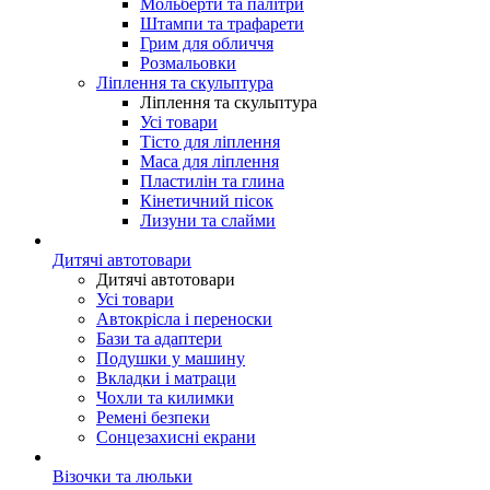
Мольберти та палітри
Штампи та трафарети
Грим для обличчя
Розмальовки
Ліплення та скульптура
Ліплення та скульптура
Усі товари
Тісто для ліплення
Маса для ліплення
Пластилін та глина
Кінетичний пісок
Лизуни та слайми
Дитячі автотовари
Дитячі автотовари
Усі товари
Автокрісла і переноски
Бази та адаптери
Подушки у машину
Вкладки і матраци
Чохли та килимки
Ремені безпеки
Сонцезахисні екрани
Візочки та люльки