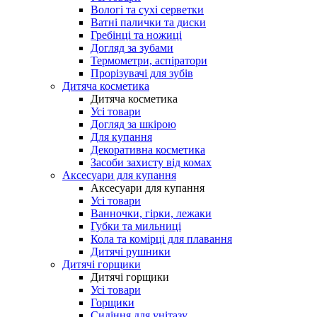
Вологі та сухі серветки
Ватні палички та диски
Гребінці та ножиці
Догляд за зубами
Термометри, аспіратори
Прорізувачі для зубів
Дитяча косметика
Дитяча косметика
Усі товари
Догляд за шкірою
Для купання
Декоративна косметика
Засоби захисту від комах
Аксесуари для купання
Аксесуари для купання
Усі товари
Ванночки, гірки, лежаки
Губки та мильниці
Кола та комірці для плавання
Дитячі рушники
Дитячі горщики
Дитячі горщики
Усі товари
Горщики
Сидіння для унітазу