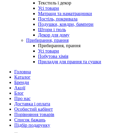
Текстиль і декор
Усі товари
Матраци та наматрацники
Постіль, покривала
Подушки, ковдри, бампери
Штори і тюль
Декор для дому
Прибирання, прання
Прибирання, прання
Усі товари
Побутова хімія
Приладдя для прання та сушки
Головна
Каталог
Бренди
Акції
Блог
Про нас
Доставка і оплата
Особистий кабінет
Порівняння товарів
Список бажань
Підбір подарунку