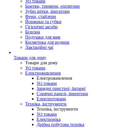
Усі товари
Бритви, тримери, епілятори
Зубні щітки, іригатори
Фени, стайлери
Йоржики та губки
Гігієнічні засоби
Білизна
Подушки для мам
Косметика для родини
Лактаційні чаї
Товари для дому
Товари для дому
Усі товари
Електроживлення
Електроживлення
Усі товари
Зарядні пристрої, батареї
Сонячні панелі, інвертори
Електротовари
Техніка, інструменти
Техніка, інструменти
Усі товари
Електроніка
Дрібна побутова техніка