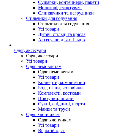
Сушарки, контейнери, пакети
Молоковідсмоктувачі
Слинявчики та нагрудники
Стільчики для годування
Стільчики для годування
Усі товари
Дитячі стільці та крісла
Аксесуари для стільців
Одяг, аксесуари
Одяг, аксесуари
Усі товари
Одяг немовлятам
Одяг немовлятам
Усі товари
Конверти, комбінезони
Боді, сліпи, чоловічки
Комплекти, костюми
Повзунки, штани
Сукні, спідниці, шорти
Майки та труси
Одяг хлопчикам
Одяг хлопчикам
Усі товари
Верхній одяг