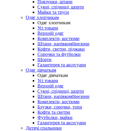
Повзунки, штани
Сукні, спідниці, шорти
Майки та труси
Одяг хлопчикам
Одяг хлопчикам
Усі товари
Верхній одяг
Комплекти, костюми
Штани, напівкомбінезони
Кофти, светри, піджаки
Сорочки та футболки
Шорти
Галантерея та аксесуари
Одяг дівчаткам
Одяг дівчаткам
Усі товари
Верхній одяг
Сукні, спідниці, шорти
Штани, напівкомбінезони
Комплекти, костюми
Блузки, сорочки, топи
Кофти та светри
Футболки, майки
Галантерея та аксесуари
Дитячі спальники