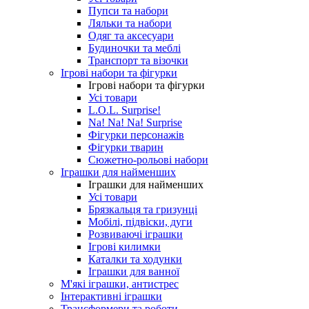
Пупси та набори
Ляльки та набори
Одяг та аксесуари
Будиночки та меблі
Транспорт та візочки
Ігрові набори та фігурки
Ігрові набори та фігурки
Усі товари
L.O.L. Surprise!
Na! Na! Na! Surprise
Фігурки персонажів
Фігурки тварин
Сюжетно-рольові набори
Іграшки для найменших
Іграшки для найменших
Усі товари
Брязкальця та гризунці
Мобілі, підвіски, дуги
Розвиваючі іграшки
Ігрові килимки
Каталки та ходунки
Іграшки для ванної
М'які іграшки, антистрес
Інтерактивні іграшки
Трансформери та роботи