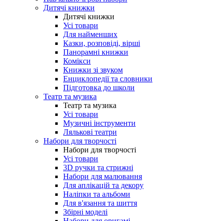
Дитячі книжки
Дитячі книжки
Усі товари
Для найменших
Казки, розповіді, вірші
Панорамні книжки
Комікси
Книжки зі звуком
Енциклопедії та словники
Підготовка до школи
Театр та музика
Театр та музика
Усі товари
Музичні інструменти
Лялькові театри
Набори для творчості
Набори для творчості
Усі товари
3D ручки та стрижні
Набори для малювання
Для аплікацій та декору
Наліпки та альбоми
Для в'язання та шиття
Збірні моделі
Набори для оригамі