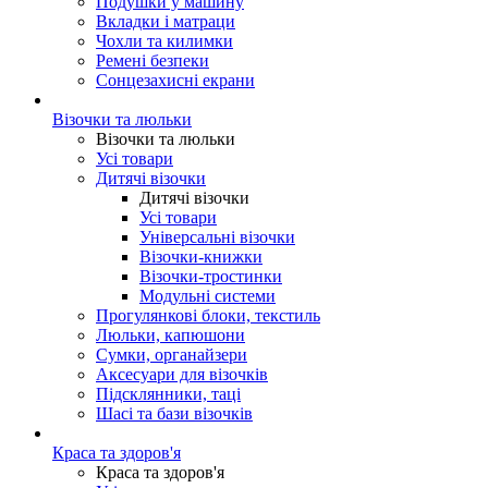
Подушки у машину
Вкладки і матраци
Чохли та килимки
Ремені безпеки
Сонцезахисні екрани
Візочки та люльки
Візочки та люльки
Усі товари
Дитячі візочки
Дитячі візочки
Усі товари
Універсальні візочки
Візочки-книжки
Візочки-тростинки
Модульні системи
Прогулянкові блоки, текстиль
Люльки, капюшони
Сумки, органайзери
Аксесуари для візочків
Підсклянники, таці
Шасі та бази візочків
Краса та здоров'я
Краса та здоров'я