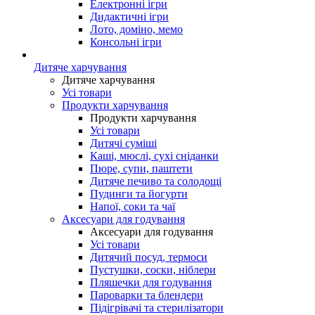
Електронні ігри
Дидактичні ігри
Лото, доміно, мемо
Консольні ігри
Дитяче харчування
Дитяче харчування
Усі товари
Продукти харчування
Продукти харчування
Усі товари
Дитячі суміші
Каші, мюслі, сухі сніданки
Пюре, супи, паштети
Дитяче печиво та солодощі
Пудинги та йогурти
Напої, соки та чаї
Аксесуари для годування
Аксесуари для годування
Усі товари
Дитячий посуд, термоси
Пустушки, соски, ніблери
Пляшечки для годування
Пароварки та блендери
Підігрівачі та стерилізатори