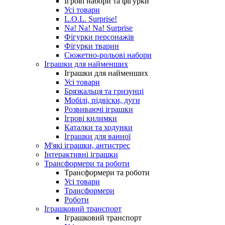
Ігрові набори та фігурки
Усі товари
L.O.L. Surprise!
Na! Na! Na! Surprise
Фігурки персонажів
Фігурки тварин
Сюжетно-рольові набори
Іграшки для найменших
Іграшки для найменших
Усі товари
Брязкальця та гризунці
Мобілі, підвіски, дуги
Розвиваючі іграшки
Ігрові килимки
Каталки та ходунки
Іграшки для ванної
М'які іграшки, антистрес
Інтерактивні іграшки
Трансформери та роботи
Трансформери та роботи
Усі товари
Трансформери
Роботи
Іграшковий транспорт
Іграшковий транспорт