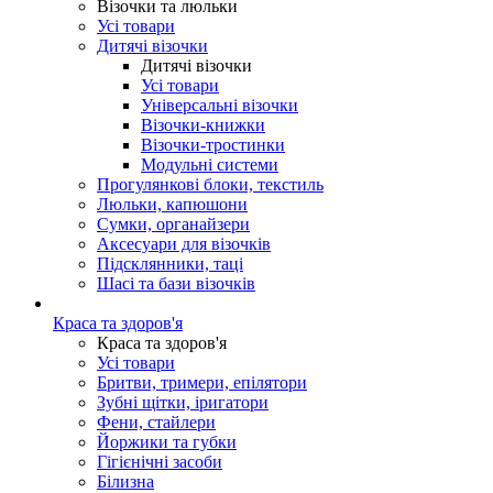
Візочки та люльки
Усі товари
Дитячі візочки
Дитячі візочки
Усі товари
Універсальні візочки
Візочки-книжки
Візочки-тростинки
Модульні системи
Прогулянкові блоки, текстиль
Люльки, капюшони
Сумки, органайзери
Аксесуари для візочків
Підсклянники, таці
Шасі та бази візочків
Краса та здоров'я
Краса та здоров'я
Усі товари
Бритви, тримери, епілятори
Зубні щітки, іригатори
Фени, стайлери
Йоржики та губки
Гігієнічні засоби
Білизна