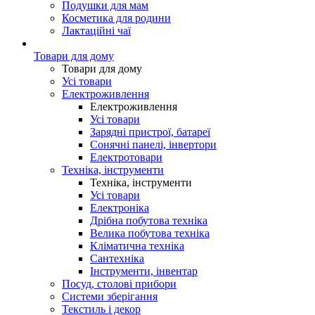
Подушки для мам
Косметика для родини
Лактаційні чаї
Товари для дому
Товари для дому
Усі товари
Електроживлення
Електроживлення
Усі товари
Зарядні пристрої, батареї
Сонячні панелі, інвертори
Електротовари
Техніка, інструменти
Техніка, інструменти
Усі товари
Електроніка
Дрібна побутова техніка
Велика побутова техніка
Кліматична техніка
Сантехніка
Інструменти, інвентар
Посуд, столові прибори
Системи зберігання
Текстиль і декор