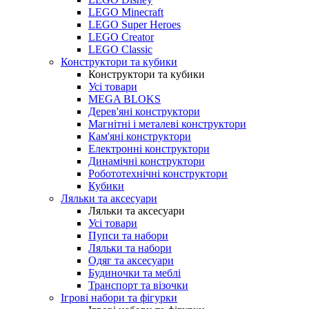
LEGO Minecraft
LEGO Super Heroes
LEGO Creator
LEGO Classic
Конструктори та кубики
Конструктори та кубики
Усі товари
MEGA BLOKS
Дерев'яні конструктори
Магнітні і металеві конструктори
Кам'яні конструктори
Електронні конструктори
Динамічні конструктори
Робототехнічні конструктори
Кубики
Ляльки та аксесуари
Ляльки та аксесуари
Усі товари
Пупси та набори
Ляльки та набори
Одяг та аксесуари
Будиночки та меблі
Транспорт та візочки
Ігрові набори та фігурки