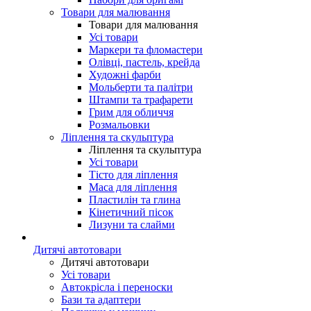
Товари для малювання
Товари для малювання
Усі товари
Маркери та фломастери
Олівці, пастель, крейда
Художні фарби
Мольберти та палітри
Штампи та трафарети
Грим для обличчя
Розмальовки
Ліплення та скульптура
Ліплення та скульптура
Усі товари
Тісто для ліплення
Маса для ліплення
Пластилін та глина
Кінетичний пісок
Лизуни та слайми
Дитячі автотовари
Дитячі автотовари
Усі товари
Автокрісла і переноски
Бази та адаптери