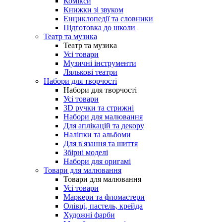
Комікси
Книжки зі звуком
Енциклопедії та словники
Підготовка до школи
Театр та музика
Театр та музика
Усі товари
Музичні інструменти
Лялькові театри
Набори для творчості
Набори для творчості
Усі товари
3D ручки та стрижні
Набори для малювання
Для аплікацій та декору
Наліпки та альбоми
Для в'язання та шиття
Збірні моделі
Набори для оригамі
Товари для малювання
Товари для малювання
Усі товари
Маркери та фломастери
Олівці, пастель, крейда
Художні фарби