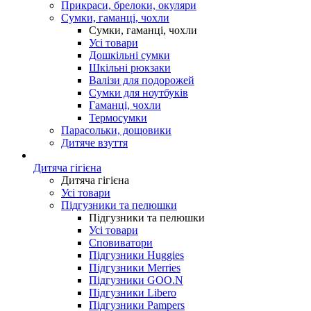
Прикраси, брелоки, окуляри
Сумки, гаманці, чохли
Сумки, гаманці, чохли
Усі товари
Дошкільні сумки
Шкільні рюкзаки
Валізи для подорожей
Сумки для ноутбуків
Гаманці, чохли
Термосумки
Парасольки, дощовики
Дитяче взуття
Дитяча гігієна
Дитяча гігієна
Усі товари
Підгузники та пелюшки
Підгузники та пелюшки
Усі товари
Сповиватори
Підгузники Huggies
Підгузники Merries
Підгузники GOO.N
Підгузники Libero
Підгузники Pampers