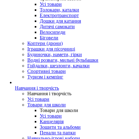
Усі товари
Толокари, каталки
Електротранспорт
Дошки для катання
Дитячі самокати
Велосипеди
Біговели
Коптери (дрони)
Іграшки для пісочниці
Будиночки, намети, гірки
Водні розваги, мильні бульбашки
Гойдалки, шезлонги, качалки
Спортивні товари
Туризм і кемпінг
Навчання і творчість
Навчання і творчість
Усі товари
Товари для школи
Товари для школи
Усі товари
Канцелярія
Зошити та альбоми
Пенали та папки
Навчально-ігрові набори