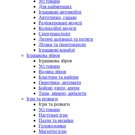
Усі товари
Для найменших
Іграшкові автомобілі
Автотреки, гаражі
Радіокеровані моделі
Колекційні моделі
Спецтранспорт
Дитячі залізниці та потяги
Літаки та ґвинтокрили
Іграшкові кораблі
Іграшкова зброя
Іграшкова зброя
Усі товари
Водяна зброя
Бластери та набори
Гвинтівки, автомати
Бойові дзиґи, арени
Тири, мішені, арбалети
Ігри та розваги
Ігри та розваги
Усі товари
Настільні ігри
Пазли та мозаїки
Головоломки
Магнітні ігри