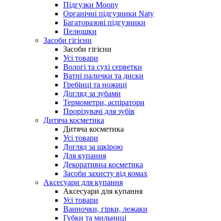
Підгузки Moony
Органічні підгузники Naty
Багаторазові підгузники
Пелюшки
Засоби гігієни
Засоби гігієни
Усі товари
Вологі та сухі серветки
Ватні палички та диски
Гребінці та ножиці
Догляд за зубами
Термометри, аспіратори
Прорізувачі для зубів
Дитяча косметика
Дитяча косметика
Усі товари
Догляд за шкірою
Для купання
Декоративна косметика
Засоби захисту від комах
Аксесуари для купання
Аксесуари для купання
Усі товари
Ванночки, гірки, лежаки
Губки та мильниці