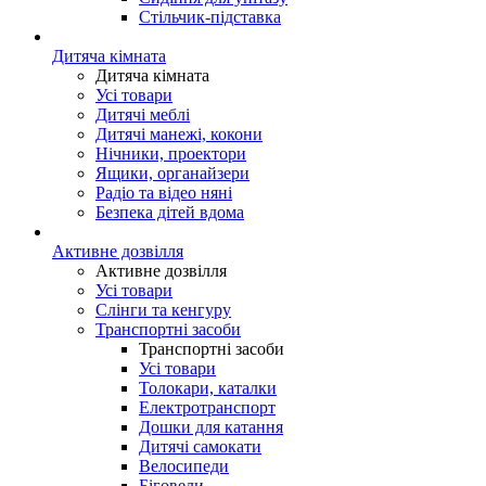
Стільчик-підставка
Дитяча кімната
Дитяча кімната
Усі товари
Дитячі меблі
Дитячі манежі, кокони
Нічники, проектори
Ящики, органайзери
Радіо та відео няні
Безпека дітей вдома
Активне дозвілля
Активне дозвілля
Усі товари
Слінги та кенгуру
Транспортні засоби
Транспортні засоби
Усі товари
Толокари, каталки
Електротранспорт
Дошки для катання
Дитячі самокати
Велосипеди
Біговели