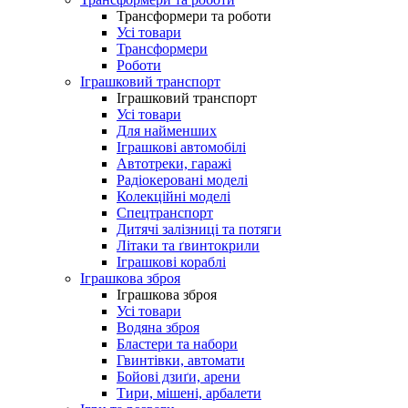
Трансформери та роботи
Усі товари
Трансформери
Роботи
Іграшковий транспорт
Іграшковий транспорт
Усі товари
Для найменших
Іграшкові автомобілі
Автотреки, гаражі
Радіокеровані моделі
Колекційні моделі
Спецтранспорт
Дитячі залізниці та потяги
Літаки та ґвинтокрили
Іграшкові кораблі
Іграшкова зброя
Іграшкова зброя
Усі товари
Водяна зброя
Бластери та набори
Гвинтівки, автомати
Бойові дзиґи, арени
Тири, мішені, арбалети