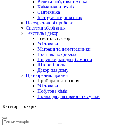
Велика побутова техніка
Кліматична техніка
Сантехніка
Інструменти, інвентар
Посуд, столові прибори
Системи зберігання
Текстиль і декор
Текстиль і декор
Усі товари
Матраци та наматрацники
Постіль, покривала
Подушки, ковдри, бампери
Штори і тюль
Декор для дому
Прибирання, прання
Прибирання, прання
Усі товари
Побутова хімія
Приладдя для прання та сушки
Категорії товарів