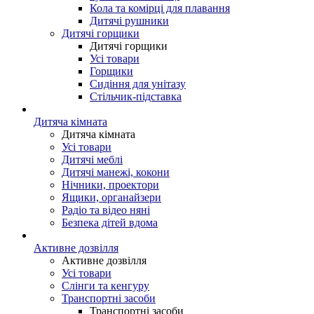
Кола та комірці для плавання
Дитячі рушники
Дитячі горщики
Дитячі горщики
Усі товари
Горщики
Сидіння для унітазу
Стільчик-підставка
Дитяча кімната
Дитяча кімната
Усі товари
Дитячі меблі
Дитячі манежі, кокони
Нічники, проектори
Ящики, органайзери
Радіо та відео няні
Безпека дітей вдома
Активне дозвілля
Активне дозвілля
Усі товари
Слінги та кенгуру
Транспортні засоби
Транспортні засоби