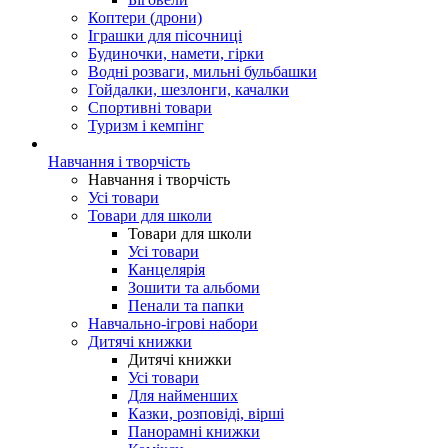
Коптери (дрони)
Іграшки для пісочниці
Будиночки, намети, гірки
Водні розваги, мильні бульбашки
Гойдалки, шезлонги, качалки
Спортивні товари
Туризм і кемпінг
Навчання і творчість
Навчання і творчість
Усі товари
Товари для школи
Товари для школи
Усі товари
Канцелярія
Зошити та альбоми
Пенали та папки
Навчально-ігрові набори
Дитячі книжки
Дитячі книжки
Усі товари
Для найменших
Казки, розповіді, вірші
Панорамні книжки