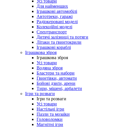
Усі товари
Для найменших
Іграшкові автомобілі
Автотреки, гаражі
Радіокеровані моделі
Колекційні моделі
Спецтранспорт
Дитячі залізниці та потяги
Літаки та ґвинтокрили
Іграшкові кораблі
Іграшкова зброя
Іграшкова зброя
Усі товари
Водяна зброя
Бластери та набори
Гвинтівки, автомати
Бойові дзиґи, арени
Тири, мішені, арбалети
Ігри та розваги
Ігри та розваги
Усі товари
Настільні ігри
Пазли та мозаїки
Головоломки
Магнітні ігри