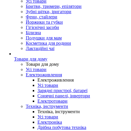
Усі товари
Бритви, тримери, епілятори
Зубні щітки, іригатори
Фени, стайлери
Йоржики та губки
Гігієнічні засоби
Білизна
Подушки для мам
Косметика для родини
Лактаційні чаї
Товари для дому
Товари для дому
Усі товари
Електроживлення
Електроживлення
Усі товари
Зарядні пристрої, батареї
Сонячні панелі, інвертори
Електротовари
Техніка, інструменти
Техніка, інструменти
Усі товари
Електроніка
Дрібна побутова техніка