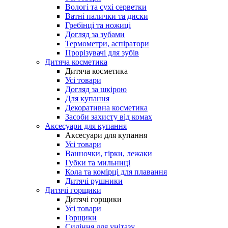
Вологі та сухі серветки
Ватні палички та диски
Гребінці та ножиці
Догляд за зубами
Термометри, аспіратори
Прорізувачі для зубів
Дитяча косметика
Дитяча косметика
Усі товари
Догляд за шкірою
Для купання
Декоративна косметика
Засоби захисту від комах
Аксесуари для купання
Аксесуари для купання
Усі товари
Ванночки, гірки, лежаки
Губки та мильниці
Кола та комірці для плавання
Дитячі рушники
Дитячі горщики
Дитячі горщики
Усі товари
Горщики
Сидіння для унітазу