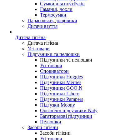
Сумки для ноутбуків
Гаманці, чохли
Термосумки
Парасольки, дощовики
Дитяче взуття
Дитяча гігієна
Дитяча гігієна
Усі товари
Підгузники та пелюшки
Підгузники та пелюшки
Усі товари
Сповиватори
Підгузники Huggies
Підгузники Merries
Підгузники GOO.N
Підгузники Libero
Підгузники Pampers
Підгузки Moony
Органічні підгузники Naty
Багаторазові підгузники
Пелюшки
Засоби гігієни
Засоби гігієни
Усі товари