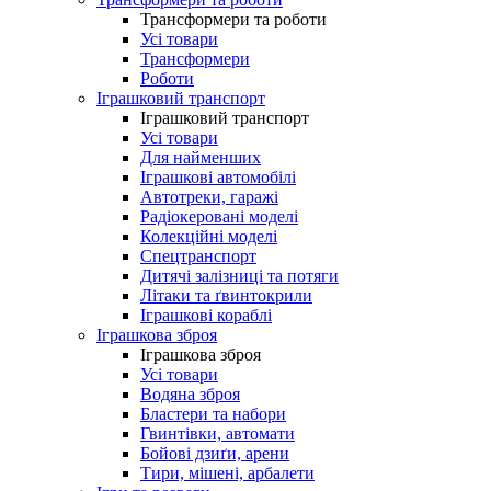
Трансформери та роботи
Усі товари
Трансформери
Роботи
Іграшковий транспорт
Іграшковий транспорт
Усі товари
Для найменших
Іграшкові автомобілі
Автотреки, гаражі
Радіокеровані моделі
Колекційні моделі
Спецтранспорт
Дитячі залізниці та потяги
Літаки та ґвинтокрили
Іграшкові кораблі
Іграшкова зброя
Іграшкова зброя
Усі товари
Водяна зброя
Бластери та набори
Гвинтівки, автомати
Бойові дзиґи, арени
Тири, мішені, арбалети