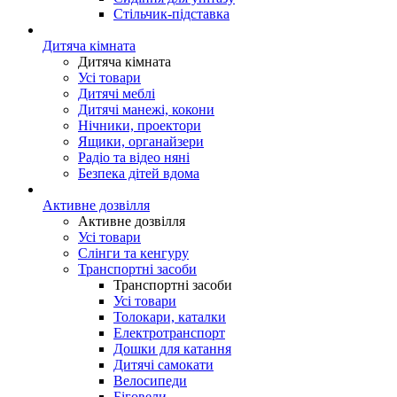
Стільчик-підставка
Дитяча кімната
Дитяча кімната
Усі товари
Дитячі меблі
Дитячі манежі, кокони
Нічники, проектори
Ящики, органайзери
Радіо та відео няні
Безпека дітей вдома
Активне дозвілля
Активне дозвілля
Усі товари
Слінги та кенгуру
Транспортні засоби
Транспортні засоби
Усі товари
Толокари, каталки
Електротранспорт
Дошки для катання
Дитячі самокати
Велосипеди
Біговели