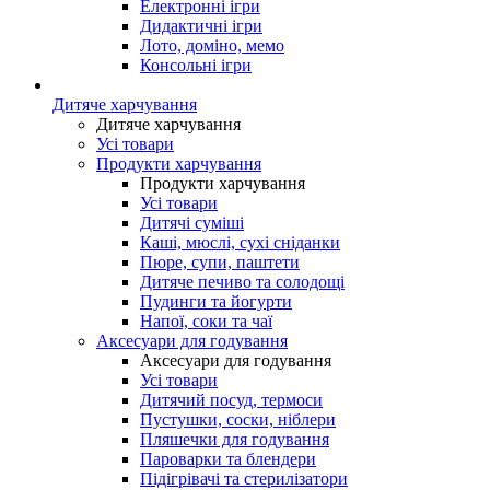
Електронні ігри
Дидактичні ігри
Лото, доміно, мемо
Консольні ігри
Дитяче харчування
Дитяче харчування
Усі товари
Продукти харчування
Продукти харчування
Усі товари
Дитячі суміші
Каші, мюслі, сухі сніданки
Пюре, супи, паштети
Дитяче печиво та солодощі
Пудинги та йогурти
Напої, соки та чаї
Аксесуари для годування
Аксесуари для годування
Усі товари
Дитячий посуд, термоси
Пустушки, соски, ніблери
Пляшечки для годування
Пароварки та блендери
Підігрівачі та стерилізатори