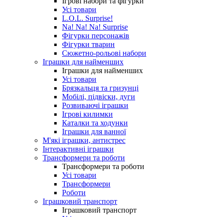
Ігрові набори та фігурки
Усі товари
L.O.L. Surprise!
Na! Na! Na! Surprise
Фігурки персонажів
Фігурки тварин
Сюжетно-рольові набори
Іграшки для найменших
Іграшки для найменших
Усі товари
Брязкальця та гризунці
Мобілі, підвіски, дуги
Розвиваючі іграшки
Ігрові килимки
Каталки та ходунки
Іграшки для ванної
М'які іграшки, антистрес
Інтерактивні іграшки
Трансформери та роботи
Трансформери та роботи
Усі товари
Трансформери
Роботи
Іграшковий транспорт
Іграшковий транспорт