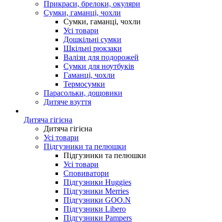
Прикраси, брелоки, окуляри
Сумки, гаманці, чохли
Сумки, гаманці, чохли
Усі товари
Дошкільні сумки
Шкільні рюкзаки
Валізи для подорожей
Сумки для ноутбуків
Гаманці, чохли
Термосумки
Парасольки, дощовики
Дитяче взуття
Дитяча гігієна
Дитяча гігієна
Усі товари
Підгузники та пелюшки
Підгузники та пелюшки
Усі товари
Сповиватори
Підгузники Huggies
Підгузники Merries
Підгузники GOO.N
Підгузники Libero
Підгузники Pampers