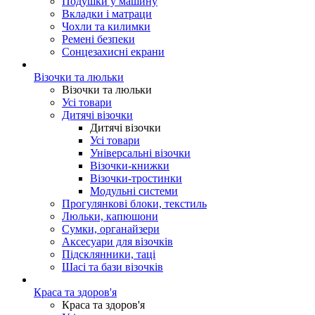
Подушки у машину
Вкладки і матраци
Чохли та килимки
Ремені безпеки
Сонцезахисні екрани
Візочки та люльки
Візочки та люльки
Усі товари
Дитячі візочки
Дитячі візочки
Усі товари
Універсальні візочки
Візочки-книжки
Візочки-тростинки
Модульні системи
Прогулянкові блоки, текстиль
Люльки, капюшони
Сумки, органайзери
Аксесуари для візочків
Підсклянники, таці
Шасі та бази візочків
Краса та здоров'я
Краса та здоров'я