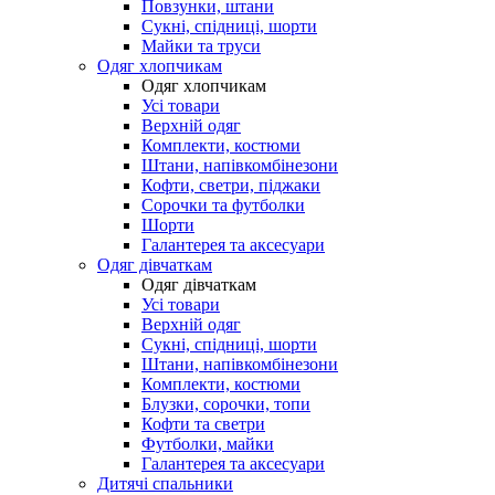
Повзунки, штани
Сукні, спідниці, шорти
Майки та труси
Одяг хлопчикам
Одяг хлопчикам
Усі товари
Верхній одяг
Комплекти, костюми
Штани, напівкомбінезони
Кофти, светри, піджаки
Сорочки та футболки
Шорти
Галантерея та аксесуари
Одяг дівчаткам
Одяг дівчаткам
Усі товари
Верхній одяг
Сукні, спідниці, шорти
Штани, напівкомбінезони
Комплекти, костюми
Блузки, сорочки, топи
Кофти та светри
Футболки, майки
Галантерея та аксесуари
Дитячі спальники