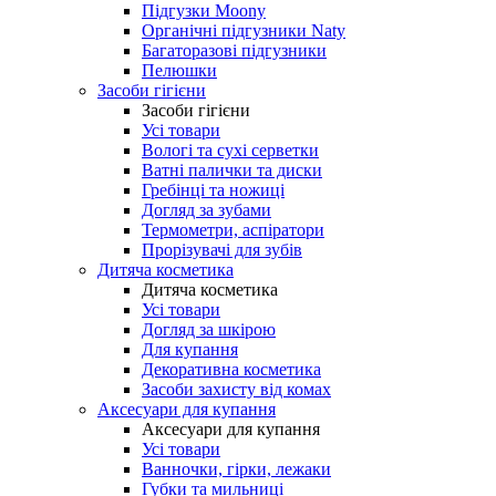
Підгузки Moony
Органічні підгузники Naty
Багаторазові підгузники
Пелюшки
Засоби гігієни
Засоби гігієни
Усі товари
Вологі та сухі серветки
Ватні палички та диски
Гребінці та ножиці
Догляд за зубами
Термометри, аспіратори
Прорізувачі для зубів
Дитяча косметика
Дитяча косметика
Усі товари
Догляд за шкірою
Для купання
Декоративна косметика
Засоби захисту від комах
Аксесуари для купання
Аксесуари для купання
Усі товари
Ванночки, гірки, лежаки
Губки та мильниці