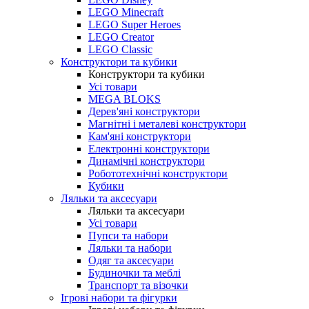
LEGO Minecraft
LEGO Super Heroes
LEGO Creator
LEGO Classic
Конструктори та кубики
Конструктори та кубики
Усі товари
MEGA BLOKS
Дерев'яні конструктори
Магнітні і металеві конструктори
Кам'яні конструктори
Електронні конструктори
Динамічні конструктори
Робототехнічні конструктори
Кубики
Ляльки та аксесуари
Ляльки та аксесуари
Усі товари
Пупси та набори
Ляльки та набори
Одяг та аксесуари
Будиночки та меблі
Транспорт та візочки
Ігрові набори та фігурки