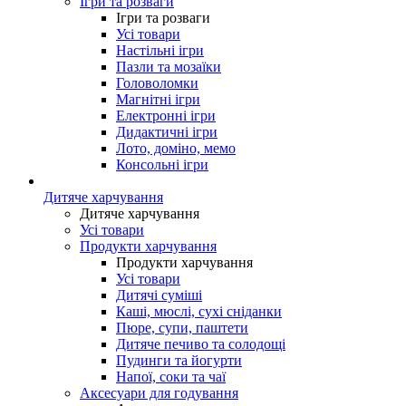
Ігри та розваги
Ігри та розваги
Усі товари
Настільні ігри
Пазли та мозаїки
Головоломки
Магнітні ігри
Електронні ігри
Дидактичні ігри
Лото, доміно, мемо
Консольні ігри
Дитяче харчування
Дитяче харчування
Усі товари
Продукти харчування
Продукти харчування
Усі товари
Дитячі суміші
Каші, мюслі, сухі сніданки
Пюре, супи, паштети
Дитяче печиво та солодощі
Пудинги та йогурти
Напої, соки та чаї
Аксесуари для годування