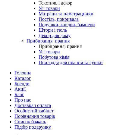
Текстиль і декор
Усі товари
Матраци та наматрацники
Постіль, покривала
Подушки, ковдри, бампери
Штори і тюль
Декор для дому
Прибирання, прання
Прибирання, прання
Усі товари
Побутова хімія
Приладдя для прання та сушки
Головна
Каталог
Бренди
Акції
Блог
Про нас
Доставка і оплата
Особистий кабінет
Порівняння товарів
Список бажань
Підбір подарунку