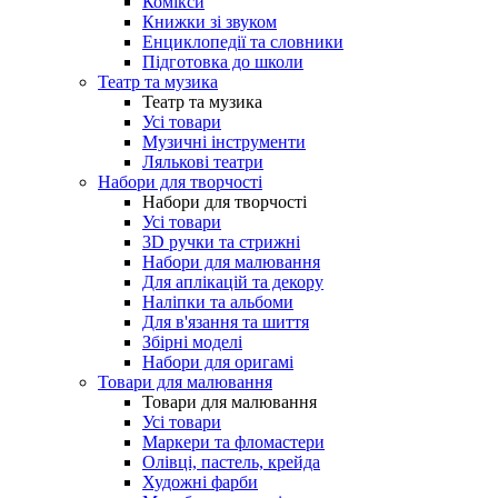
Комікси
Книжки зі звуком
Енциклопедії та словники
Підготовка до школи
Театр та музика
Театр та музика
Усі товари
Музичні інструменти
Лялькові театри
Набори для творчості
Набори для творчості
Усі товари
3D ручки та стрижні
Набори для малювання
Для аплікацій та декору
Наліпки та альбоми
Для в'язання та шиття
Збірні моделі
Набори для оригамі
Товари для малювання
Товари для малювання
Усі товари
Маркери та фломастери
Олівці, пастель, крейда
Художні фарби