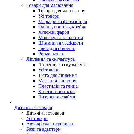
Товари для малювання
Товари для малювання
Усі товари
Маркери та фломастери
Олівці, пастель, крейда
Художні фарби
Мольберти та палітри
Штампи та трафарети
Грим для обличчя
Розмальовки
Ліплення та скульптура
Ліплення та скульптура
Усі товари
Тісто для ліплення
Маса для ліплення
Пластилін та глина
Кінетичний пісок
Лизуни та слайми
Дитячі автотовари
Дитячі автотовари
Усі товари
Автокрісла і переноски
Бази та адаптери