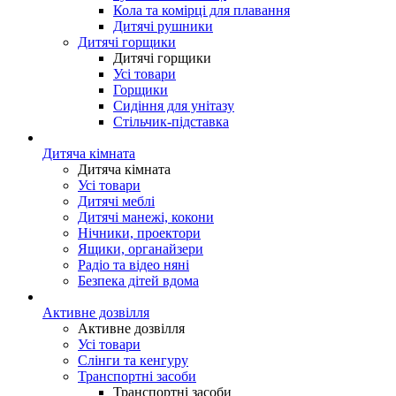
Кола та комірці для плавання
Дитячі рушники
Дитячі горщики
Дитячі горщики
Усі товари
Горщики
Сидіння для унітазу
Стільчик-підставка
Дитяча кімната
Дитяча кімната
Усі товари
Дитячі меблі
Дитячі манежі, кокони
Нічники, проектори
Ящики, органайзери
Радіо та відео няні
Безпека дітей вдома
Активне дозвілля
Активне дозвілля
Усі товари
Слінги та кенгуру
Транспортні засоби
Транспортні засоби