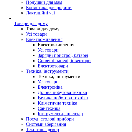
Подушки для мам
Косметика для родини
Лактаційні чаї
Товари для дому
Товари для дому
Усі товари
Електроживлення
Електроживлення
Усі товари
Зарядні пристрої, батареї
Сонячні панелі, інвертори
Електротовари
Техніка, інструменти
Техніка, інструменти
Усі товари
Електроніка
Дрібна побутова техніка
Велика побутова техніка
Кліматична техніка
Сантехніка
Інструменти, інвентар
Посуд, столові прибори
Системи зберігання
Текстиль і декор