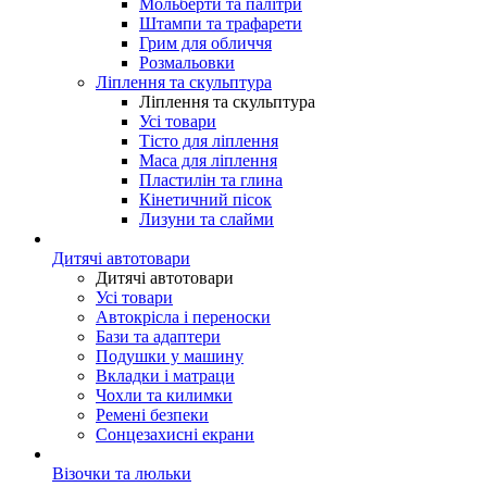
Мольберти та палітри
Штампи та трафарети
Грим для обличчя
Розмальовки
Ліплення та скульптура
Ліплення та скульптура
Усі товари
Тісто для ліплення
Маса для ліплення
Пластилін та глина
Кінетичний пісок
Лизуни та слайми
Дитячі автотовари
Дитячі автотовари
Усі товари
Автокрісла і переноски
Бази та адаптери
Подушки у машину
Вкладки і матраци
Чохли та килимки
Ремені безпеки
Сонцезахисні екрани
Візочки та люльки