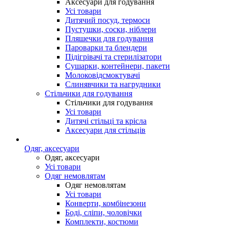
Аксесуари для годування
Усі товари
Дитячий посуд, термоси
Пустушки, соски, ніблери
Пляшечки для годування
Пароварки та блендери
Підігрівачі та стерилізатори
Сушарки, контейнери, пакети
Молоковідсмоктувачі
Слинявчики та нагрудники
Стільчики для годування
Стільчики для годування
Усі товари
Дитячі стільці та крісла
Аксесуари для стільців
Одяг, аксесуари
Одяг, аксесуари
Усі товари
Одяг немовлятам
Одяг немовлятам
Усі товари
Конверти, комбінезони
Боді, сліпи, чоловічки
Комплекти, костюми