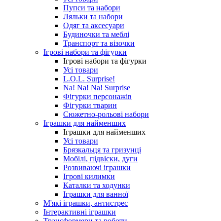
Пупси та набори
Ляльки та набори
Одяг та аксесуари
Будиночки та меблі
Транспорт та візочки
Ігрові набори та фігурки
Ігрові набори та фігурки
Усі товари
L.O.L. Surprise!
Na! Na! Na! Surprise
Фігурки персонажів
Фігурки тварин
Сюжетно-рольові набори
Іграшки для найменших
Іграшки для найменших
Усі товари
Брязкальця та гризунці
Мобілі, підвіски, дуги
Розвиваючі іграшки
Ігрові килимки
Каталки та ходунки
Іграшки для ванної
М'які іграшки, антистрес
Інтерактивні іграшки
Трансформери та роботи