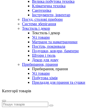
Велика побутова техніка
Кліматична техніка
Сантехніка
Інструменти, інвентар
Посуд, столові прибори
Системи зберігання
Текстиль і декор
Текстиль і декор
Усі товари
Матраци та наматрацники
Постіль, покривала
Подушки, ковдри, бампери
Штори і тюль
Декор для дому
Прибирання, прання
Прибирання, прання
Усі товари
Побутова хімія
Приладдя для прання та сушки
Категорії товарів