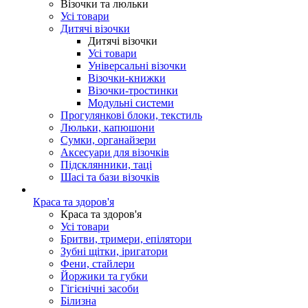
Візочки та люльки
Усі товари
Дитячі візочки
Дитячі візочки
Усі товари
Універсальні візочки
Візочки-книжки
Візочки-тростинки
Модульні системи
Прогулянкові блоки, текстиль
Люльки, капюшони
Сумки, органайзери
Аксесуари для візочків
Підсклянники, таці
Шасі та бази візочків
Краса та здоров'я
Краса та здоров'я
Усі товари
Бритви, тримери, епілятори
Зубні щітки, іригатори
Фени, стайлери
Йоржики та губки
Гігієнічні засоби
Білизна