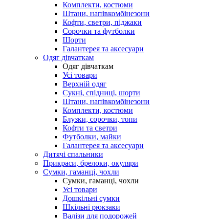
Комплекти, костюми
Штани, напівкомбінезони
Кофти, светри, піджаки
Сорочки та футболки
Шорти
Галантерея та аксесуари
Одяг дівчаткам
Одяг дівчаткам
Усі товари
Верхній одяг
Сукні, спідниці, шорти
Штани, напівкомбінезони
Комплекти, костюми
Блузки, сорочки, топи
Кофти та светри
Футболки, майки
Галантерея та аксесуари
Дитячі спальники
Прикраси, брелоки, окуляри
Сумки, гаманці, чохли
Сумки, гаманці, чохли
Усі товари
Дошкільні сумки
Шкільні рюкзаки
Валізи для подорожей