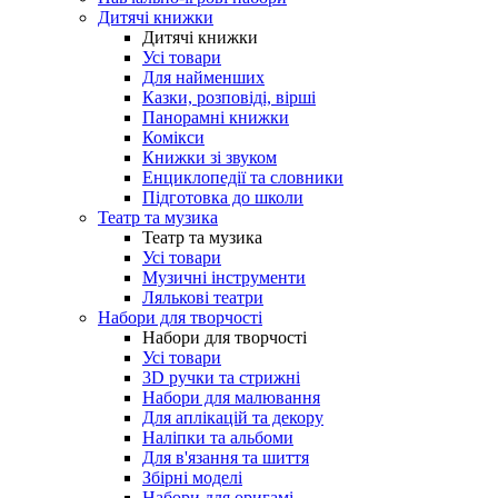
Дитячі книжки
Дитячі книжки
Усі товари
Для найменших
Казки, розповіді, вірші
Панорамні книжки
Комікси
Книжки зі звуком
Енциклопедії та словники
Підготовка до школи
Театр та музика
Театр та музика
Усі товари
Музичні інструменти
Лялькові театри
Набори для творчості
Набори для творчості
Усі товари
3D ручки та стрижні
Набори для малювання
Для аплікацій та декору
Наліпки та альбоми
Для в'язання та шиття
Збірні моделі
Набори для оригамі