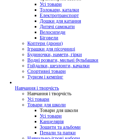
Усі товари
Толокари, каталки
Електротранспорт
Дошки для катання
Дитячі самокати
Велосипеди
Біговели
Коптери (дрони)
Іграшки для пісочниці
Будиночки, намети, гірки
Водні розваги, мильні бульбашки
Гойдалки, шезлонги, качалки
Спортивні товари
Туризм і кемпінг
Навчання і творчість
Навчання і творчість
Усі товари
Товари для школи
Товари для школи
Усі товари
Канцелярія
Зошити та альбоми
Пенали та папки
Навчально-ігрові набори