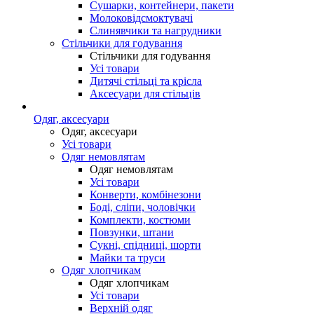
Сушарки, контейнери, пакети
Молоковідсмоктувачі
Слинявчики та нагрудники
Стільчики для годування
Стільчики для годування
Усі товари
Дитячі стільці та крісла
Аксесуари для стільців
Одяг, аксесуари
Одяг, аксесуари
Усі товари
Одяг немовлятам
Одяг немовлятам
Усі товари
Конверти, комбінезони
Боді, сліпи, чоловічки
Комплекти, костюми
Повзунки, штани
Сукні, спідниці, шорти
Майки та труси
Одяг хлопчикам
Одяг хлопчикам
Усі товари
Верхній одяг