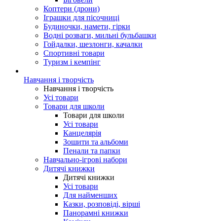
Коптери (дрони)
Іграшки для пісочниці
Будиночки, намети, гірки
Водні розваги, мильні бульбашки
Гойдалки, шезлонги, качалки
Спортивні товари
Туризм і кемпінг
Навчання і творчість
Навчання і творчість
Усі товари
Товари для школи
Товари для школи
Усі товари
Канцелярія
Зошити та альбоми
Пенали та папки
Навчально-ігрові набори
Дитячі книжки
Дитячі книжки
Усі товари
Для найменших
Казки, розповіді, вірші
Панорамні книжки