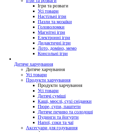
Ігри та розваги
Ігри та розваги
Усі товари
Настільні ігри
Пазли та мозаїки
Головоломки
Магнітні ігри
Електронні ігри
Дидактичні ігри
Лото, доміно, мемо
Консольні ігри
Дитяче харчування
Дитяче харчування
Усі товари
Продукти харчування
Продукти харчування
Усі товари
Дитячі суміші
Каші, мюслі, сухі сніданки
Пюре, супи, паштети
Дитяче печиво та солодощі
Пудинги та йогурти
Напої, соки та чаї
Аксесуари для годування