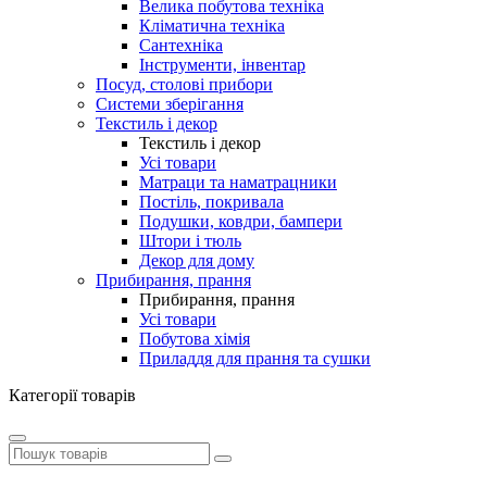
Велика побутова техніка
Кліматична техніка
Сантехніка
Інструменти, інвентар
Посуд, столові прибори
Системи зберігання
Текстиль і декор
Текстиль і декор
Усі товари
Матраци та наматрацники
Постіль, покривала
Подушки, ковдри, бампери
Штори і тюль
Декор для дому
Прибирання, прання
Прибирання, прання
Усі товари
Побутова хімія
Приладдя для прання та сушки
Категорії товарів