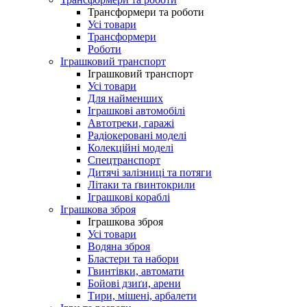
Трансформери та роботи
Усі товари
Трансформери
Роботи
Іграшковий транспорт
Іграшковий транспорт
Усі товари
Для найменших
Іграшкові автомобілі
Автотреки, гаражі
Радіокеровані моделі
Колекційні моделі
Спецтранспорт
Дитячі залізниці та потяги
Літаки та ґвинтокрили
Іграшкові кораблі
Іграшкова зброя
Іграшкова зброя
Усі товари
Водяна зброя
Бластери та набори
Гвинтівки, автомати
Бойові дзиґи, арени
Тири, мішені, арбалети