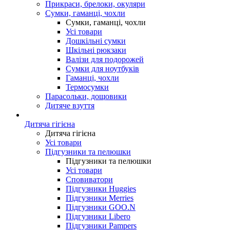
Прикраси, брелоки, окуляри
Сумки, гаманці, чохли
Сумки, гаманці, чохли
Усі товари
Дошкільні сумки
Шкільні рюкзаки
Валізи для подорожей
Сумки для ноутбуків
Гаманці, чохли
Термосумки
Парасольки, дощовики
Дитяче взуття
Дитяча гігієна
Дитяча гігієна
Усі товари
Підгузники та пелюшки
Підгузники та пелюшки
Усі товари
Сповиватори
Підгузники Huggies
Підгузники Merries
Підгузники GOO.N
Підгузники Libero
Підгузники Pampers