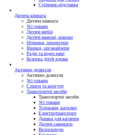
Стільчик-підставка
Дитяча кімната
Дитяча кімната
Усі товари
Дитячі меблі
Дитячі манежі, кокони
Нічники, проектори
Ящики, органайзери
Радіо та відео няні
Безпека дітей вдома
Активне дозвілля
Активне дозвілля
Усі товари
Слінги та кенгуру
Транспортні засоби
Транспортні засоби
Усі товари
Толокари, каталки
Електротранспорт
Дошки для катання
Дитячі самокати
Велосипеди
Біговели