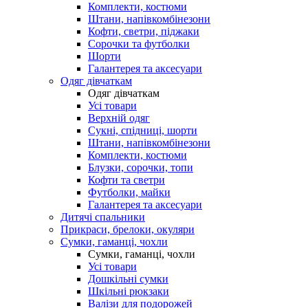
Комплекти, костюми
Штани, напівкомбінезони
Кофти, светри, піджаки
Сорочки та футболки
Шорти
Галантерея та аксесуари
Одяг дівчаткам
Одяг дівчаткам
Усі товари
Верхній одяг
Сукні, спідниці, шорти
Штани, напівкомбінезони
Комплекти, костюми
Блузки, сорочки, топи
Кофти та светри
Футболки, майки
Галантерея та аксесуари
Дитячі спальники
Прикраси, брелоки, окуляри
Сумки, гаманці, чохли
Сумки, гаманці, чохли
Усі товари
Дошкільні сумки
Шкільні рюкзаки
Валізи для подорожей