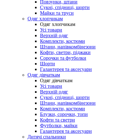
Повзунки, штани
Сукні, спідниці, шорти
Майки та труси
Одяг хлопчикам
Одяг хлопчикам
Усі товари
Верхній одяг
Комплекти, костюми
Штани, напівкомбінезони
Кофти, светри, піджаки
Сорочки та футболки
Шорти
Галантерея та аксесуари
Одяг дівчаткам
Одяг дівчаткам
Усі товари
Верхній одяг
Сукні, спідниці, шорти
Штани, напівкомбінезони
Комплекти, костюми
Блузки, сорочки, топи
Кофти та светри
Футболки, майки
Галантерея та аксесуари
Дитячі спальники