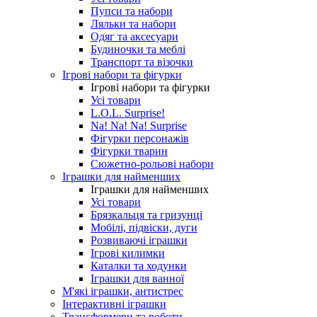
Пупси та набори
Ляльки та набори
Одяг та аксесуари
Будиночки та меблі
Транспорт та візочки
Ігрові набори та фігурки
Ігрові набори та фігурки
Усі товари
L.O.L. Surprise!
Na! Na! Na! Surprise
Фігурки персонажів
Фігурки тварин
Сюжетно-рольові набори
Іграшки для найменших
Іграшки для найменших
Усі товари
Брязкальця та гризунці
Мобілі, підвіски, дуги
Розвиваючі іграшки
Ігрові килимки
Каталки та ходунки
Іграшки для ванної
М'які іграшки, антистрес
Інтерактивні іграшки
Трансформери та роботи