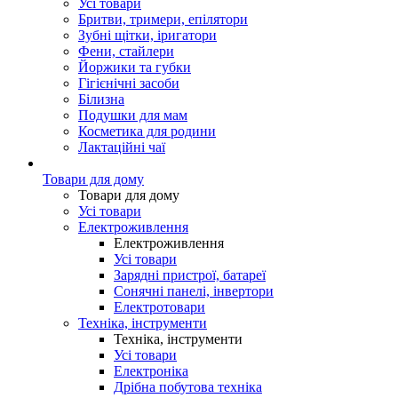
Усі товари
Бритви, тримери, епілятори
Зубні щітки, іригатори
Фени, стайлери
Йоржики та губки
Гігієнічні засоби
Білизна
Подушки для мам
Косметика для родини
Лактаційні чаї
Товари для дому
Товари для дому
Усі товари
Електроживлення
Електроживлення
Усі товари
Зарядні пристрої, батареї
Сонячні панелі, інвертори
Електротовари
Техніка, інструменти
Техніка, інструменти
Усі товари
Електроніка
Дрібна побутова техніка