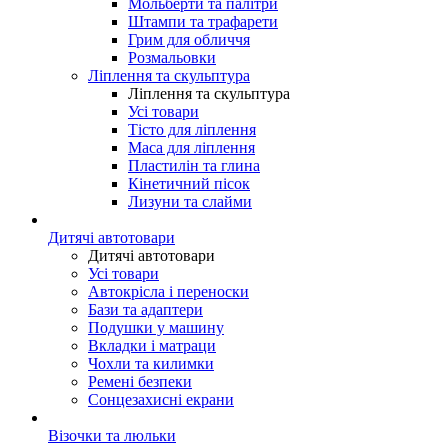
Мольберти та палітри
Штампи та трафарети
Грим для обличчя
Розмальовки
Ліплення та скульптура
Ліплення та скульптура
Усі товари
Тісто для ліплення
Маса для ліплення
Пластилін та глина
Кінетичний пісок
Лизуни та слайми
Дитячі автотовари
Дитячі автотовари
Усі товари
Автокрісла і переноски
Бази та адаптери
Подушки у машину
Вкладки і матраци
Чохли та килимки
Ремені безпеки
Сонцезахисні екрани
Візочки та люльки