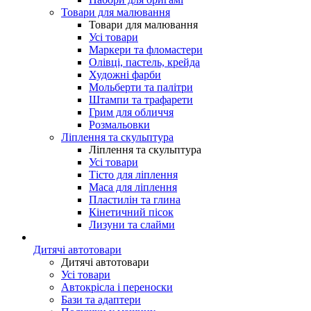
Товари для малювання
Товари для малювання
Усі товари
Маркери та фломастери
Олівці, пастель, крейда
Художні фарби
Мольберти та палітри
Штампи та трафарети
Грим для обличчя
Розмальовки
Ліплення та скульптура
Ліплення та скульптура
Усі товари
Тісто для ліплення
Маса для ліплення
Пластилін та глина
Кінетичний пісок
Лизуни та слайми
Дитячі автотовари
Дитячі автотовари
Усі товари
Автокрісла і переноски
Бази та адаптери