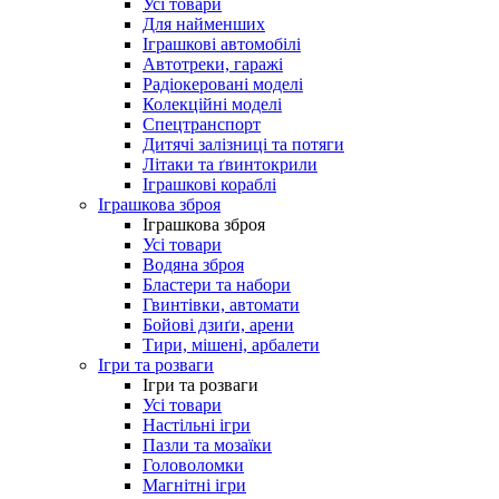
Усі товари
Для найменших
Іграшкові автомобілі
Автотреки, гаражі
Радіокеровані моделі
Колекційні моделі
Спецтранспорт
Дитячі залізниці та потяги
Літаки та ґвинтокрили
Іграшкові кораблі
Іграшкова зброя
Іграшкова зброя
Усі товари
Водяна зброя
Бластери та набори
Гвинтівки, автомати
Бойові дзиґи, арени
Тири, мішені, арбалети
Ігри та розваги
Ігри та розваги
Усі товари
Настільні ігри
Пазли та мозаїки
Головоломки
Магнітні ігри