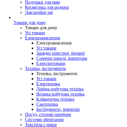
Подушки для мам
Косметика для родини
Лактаційні чаї
Товари для дому
Товари для дому
Усі товари
Електроживлення
Електроживлення
Усі товари
Зарядні пристрої, батареї
Сонячні панелі, інвертори
Електротовари
Техніка, інструменти
Техніка, інструменти
Усі товари
Електроніка
Дрібна побутова техніка
Велика побутова техніка
Кліматична техніка
Сантехніка
Інструменти, інвентар
Посуд, столові прибори
Системи зберігання
Текстиль і декор