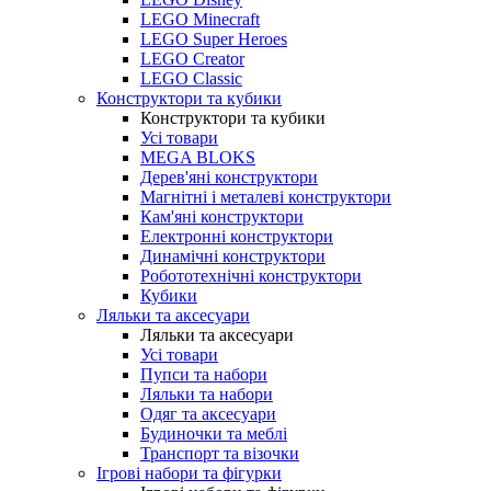
LEGO Minecraft
LEGO Super Heroes
LEGO Creator
LEGO Classic
Конструктори та кубики
Конструктори та кубики
Усі товари
MEGA BLOKS
Дерев'яні конструктори
Магнітні і металеві конструктори
Кам'яні конструктори
Електронні конструктори
Динамічні конструктори
Робототехнічні конструктори
Кубики
Ляльки та аксесуари
Ляльки та аксесуари
Усі товари
Пупси та набори
Ляльки та набори
Одяг та аксесуари
Будиночки та меблі
Транспорт та візочки
Ігрові набори та фігурки