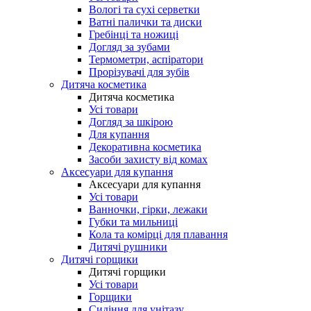
Вологі та сухі серветки
Ватні палички та диски
Гребінці та ножиці
Догляд за зубами
Термометри, аспіратори
Прорізувачі для зубів
Дитяча косметика
Дитяча косметика
Усі товари
Догляд за шкірою
Для купання
Декоративна косметика
Засоби захисту від комах
Аксесуари для купання
Аксесуари для купання
Усі товари
Ванночки, гірки, лежаки
Губки та мильниці
Кола та комірці для плавання
Дитячі рушники
Дитячі горщики
Дитячі горщики
Усі товари
Горщики
Сидіння для унітазу