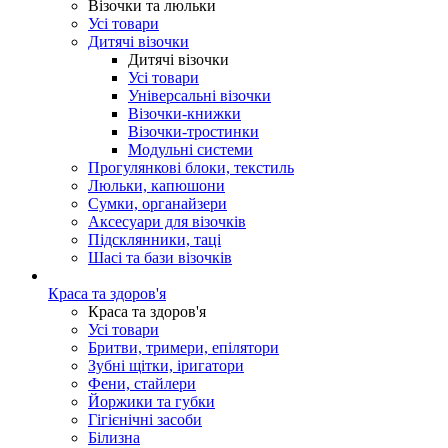
Візочки та люльки
Усі товари
Дитячі візочки
Дитячі візочки
Усі товари
Універсальні візочки
Візочки-книжки
Візочки-тростинки
Модульні системи
Прогулянкові блоки, текстиль
Люльки, капюшони
Сумки, органайзери
Аксесуари для візочків
Підсклянники, таці
Шасі та бази візочків
Краса та здоров'я
Краса та здоров'я
Усі товари
Бритви, тримери, епілятори
Зубні щітки, іригатори
Фени, стайлери
Йоржики та губки
Гігієнічні засоби
Білизна