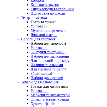
Комікси
Книжки зі звуком
Енциклопедії та словники
Підготовка до школи
Театр та музика
Театр та музика
Усі товари
Музичні інструменти
Лялькові театри
Набори для творчості
Набори для творчості
Усі товари
3D ручки та стрижні
Набори для малювання
Для аплікацій та декору
Наліпки та альбоми
Для в'язання та шиття
Збірні моделі
Набори для оригамі
Товари для малювання
Товари для малювання
Усі товари
Маркери та фломастери
Олівці, пастель, крейда
Художні фарби