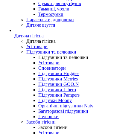
Сумки для ноутбуків
Гаманці, чохли
Термосумки
Парасольки, дощовики
Дитяче взуття
Дитяча гігієна
Дитяча гігієна
Усі товари
Підгузники та пелюшки
Підгузники та пелюшки
Усі товари
Сповиватори
Підгузники Huggies
Підгузники Merries
Підгузники GOO.N
Підгузники Libero
Підгузники Pampers
Підгузки Moony
Органічні підгузники Naty
Багаторазові підгузники
Пелюшки
Засоби гігієни
Засоби гігієни
Усі товари