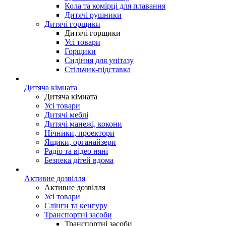
Кола та комірці для плавання
Дитячі рушники
Дитячі горщики
Дитячі горщики
Усі товари
Горщики
Сидіння для унітазу
Стільчик-підставка
Дитяча кімната
Дитяча кімната
Усі товари
Дитячі меблі
Дитячі манежі, кокони
Нічники, проектори
Ящики, органайзери
Радіо та відео няні
Безпека дітей вдома
Активне дозвілля
Активне дозвілля
Усі товари
Слінги та кенгуру
Транспортні засоби
Транспортні засоби