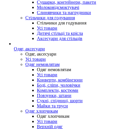
Сушарки, контейнери, пакети
Молоковідсмоктувачі
Слинявчики та нагрудники
Стільчики для годування
Стільчики для годування
Усі товари
Дитячі стільці та крісла
Аксесуари для стільців
Одяг, аксесуари
Одяг, аксесуари
Усі товари
Одяг немовлятам
Одяг немовлятам
Усі товари
Конверти, комбінезони
Боді, сліпи, чоловічки
Комплекти, костюми
Повзунки, штани
Сукні, спідниці, шорти
Майки та труси
Одяг хлопчикам
Одяг хлопчикам
Усі товари
Верхній одяг