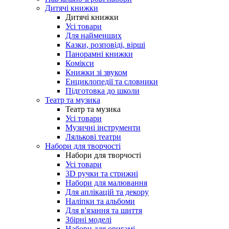
Дитячі книжки
Дитячі книжки
Усі товари
Для найменших
Казки, розповіді, вірші
Панорамні книжки
Комікси
Книжки зі звуком
Енциклопедії та словники
Підготовка до школи
Театр та музика
Театр та музика
Усі товари
Музичні інструменти
Лялькові театри
Набори для творчості
Набори для творчості
Усі товари
3D ручки та стрижні
Набори для малювання
Для аплікацій та декору
Наліпки та альбоми
Для в'язання та шиття
Збірні моделі
Набори для оригамі