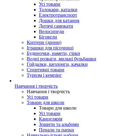
Усі товари
Толокари, каталки
Електротранспорт
Дошки для катання
Дитячі самокати
Велосипеди
Біговели
Коптери (дрони)
Іграшки для пісочниці
Будиночки, намети, гірки
Водні розваги, мильні бульбашки
Гойдалки, шезлонги, качалки
Спортивні товари
Туризм і кемпінг
Навчання і творчість
Навчання і творчість
Усі товари
Товари для школи
Товари для школи
Усі товари
Канцелярія
Зошити та альбоми
Пенали та папки
Навчально-ігрові набори