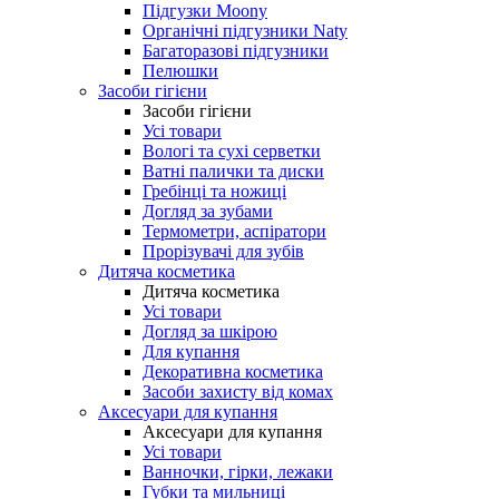
Підгузки Moony
Органічні підгузники Naty
Багаторазові підгузники
Пелюшки
Засоби гігієни
Засоби гігієни
Усі товари
Вологі та сухі серветки
Ватні палички та диски
Гребінці та ножиці
Догляд за зубами
Термометри, аспіратори
Прорізувачі для зубів
Дитяча косметика
Дитяча косметика
Усі товари
Догляд за шкірою
Для купання
Декоративна косметика
Засоби захисту від комах
Аксесуари для купання
Аксесуари для купання
Усі товари
Ванночки, гірки, лежаки
Губки та мильниці