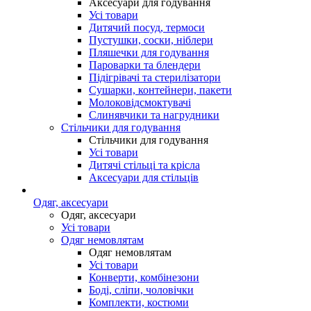
Аксесуари для годування
Усі товари
Дитячий посуд, термоси
Пустушки, соски, ніблери
Пляшечки для годування
Пароварки та блендери
Підігрівачі та стерилізатори
Сушарки, контейнери, пакети
Молоковідсмоктувачі
Слинявчики та нагрудники
Стільчики для годування
Стільчики для годування
Усі товари
Дитячі стільці та крісла
Аксесуари для стільців
Одяг, аксесуари
Одяг, аксесуари
Усі товари
Одяг немовлятам
Одяг немовлятам
Усі товари
Конверти, комбінезони
Боді, сліпи, чоловічки
Комплекти, костюми