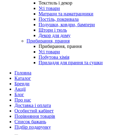
Текстиль і декор
Усі товари
Матраци та наматрацники
Постіль, покривала
Подушки, ковдри, бампери
Штори і тюль
Декор для дому
Прибирання, прання
Прибирання, прання
Усі товари
Побутова хімія
Приладдя для прання та сушки
Головна
Каталог
Бренди
Акції
Блог
Про нас
Доставка і оплата
Особистий кабінет
Порівняння товарів
Список бажань
Підбір подарунку