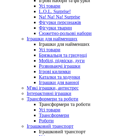
Ігрові набори та фігурки
Усі товари
L.O.L. Surprise!
Na! Na! Na! Surprise
Фігурки персонажів
Фігурки тварин
Сюжетно-рольові набори
Іграшки для найменших
Іграшки для найменших
Усі товари
Брязкальця та гризунці
Мобілі, підвіски, дуги
Розвиваючі іграшки
Ігрові килимки
Каталки та ходунки
Іграшки для ванної
М'які іграшки, антистрес
Інтерактивні іграшки
Трансформери та роботи
Трансформери та роботи
Усі товари
Трансформери
Роботи
Іграшковий транспорт
Іграшковий транспорт