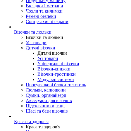
Подушки у машину
Вкладки і матраци
Чохли та килимки
Ремені безпеки
Сонцезахисні екрани
Візочки та люльки
Візочки та люльки
Усі товари
Дитячі візочки
Дитячі візочки
Усі товари
Універсальні візочки
Візочки-книжки
Візочки-тростинки
Модульні системи
Прогулянкові блоки, текстиль
Люльки, капюшони
Сумки, органайзери
Аксесуари для візочків
Підсклянники, таці
Шасі та бази візочків
Краса та здоров'я
Краса та здоров'я