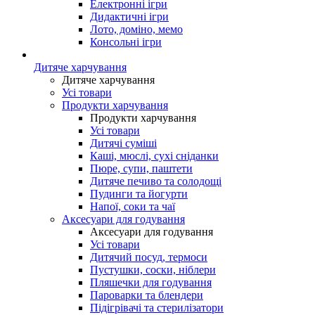
Електронні ігри
Дидактичні ігри
Лото, доміно, мемо
Консольні ігри
Дитяче харчування
Дитяче харчування
Усі товари
Продукти харчування
Продукти харчування
Усі товари
Дитячі суміші
Каші, мюслі, сухі сніданки
Пюре, супи, паштети
Дитяче печиво та солодощі
Пудинги та йогурти
Напої, соки та чаї
Аксесуари для годування
Аксесуари для годування
Усі товари
Дитячий посуд, термоси
Пустушки, соски, ніблери
Пляшечки для годування
Пароварки та блендери
Підігрівачі та стерилізатори