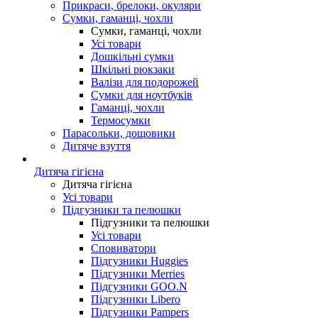
Прикраси, брелоки, окуляри
Сумки, гаманці, чохли
Сумки, гаманці, чохли
Усі товари
Дошкільні сумки
Шкільні рюкзаки
Валізи для подорожей
Сумки для ноутбуків
Гаманці, чохли
Термосумки
Парасольки, дощовики
Дитяче взуття
Дитяча гігієна
Дитяча гігієна
Усі товари
Підгузники та пелюшки
Підгузники та пелюшки
Усі товари
Сповиватори
Підгузники Huggies
Підгузники Merries
Підгузники GOO.N
Підгузники Libero
Підгузники Pampers