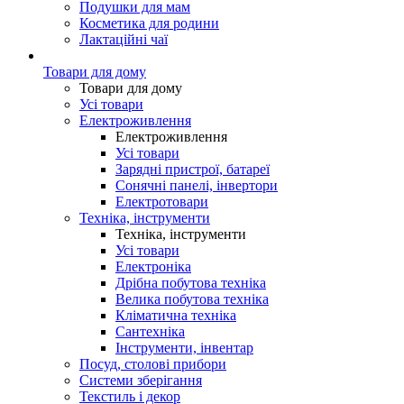
Подушки для мам
Косметика для родини
Лактаційні чаї
Товари для дому
Товари для дому
Усі товари
Електроживлення
Електроживлення
Усі товари
Зарядні пристрої, батареї
Сонячні панелі, інвертори
Електротовари
Техніка, інструменти
Техніка, інструменти
Усі товари
Електроніка
Дрібна побутова техніка
Велика побутова техніка
Кліматична техніка
Сантехніка
Інструменти, інвентар
Посуд, столові прибори
Системи зберігання
Текстиль і декор