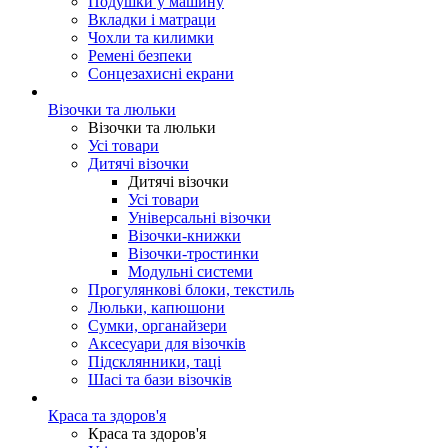
Подушки у машину
Вкладки і матраци
Чохли та килимки
Ремені безпеки
Сонцезахисні екрани
Візочки та люльки
Візочки та люльки
Усі товари
Дитячі візочки
Дитячі візочки
Усі товари
Універсальні візочки
Візочки-книжки
Візочки-тростинки
Модульні системи
Прогулянкові блоки, текстиль
Люльки, капюшони
Сумки, органайзери
Аксесуари для візочків
Підсклянники, таці
Шасі та бази візочків
Краса та здоров'я
Краса та здоров'я