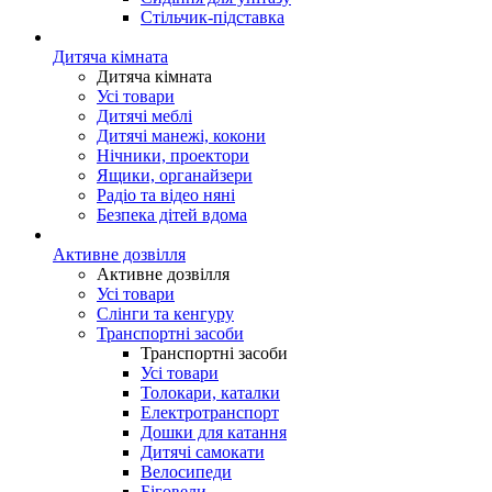
Стільчик-підставка
Дитяча кімната
Дитяча кімната
Усі товари
Дитячі меблі
Дитячі манежі, кокони
Нічники, проектори
Ящики, органайзери
Радіо та відео няні
Безпека дітей вдома
Активне дозвілля
Активне дозвілля
Усі товари
Слінги та кенгуру
Транспортні засоби
Транспортні засоби
Усі товари
Толокари, каталки
Електротранспорт
Дошки для катання
Дитячі самокати
Велосипеди
Біговели