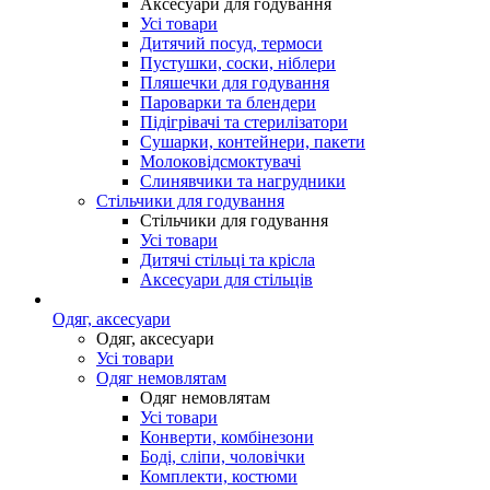
Аксесуари для годування
Усі товари
Дитячий посуд, термоси
Пустушки, соски, ніблери
Пляшечки для годування
Пароварки та блендери
Підігрівачі та стерилізатори
Сушарки, контейнери, пакети
Молоковідсмоктувачі
Слинявчики та нагрудники
Стільчики для годування
Стільчики для годування
Усі товари
Дитячі стільці та крісла
Аксесуари для стільців
Одяг, аксесуари
Одяг, аксесуари
Усі товари
Одяг немовлятам
Одяг немовлятам
Усі товари
Конверти, комбінезони
Боді, сліпи, чоловічки
Комплекти, костюми