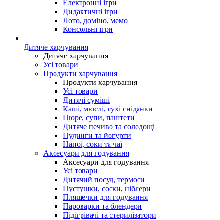
Електронні ігри
Дидактичні ігри
Лото, доміно, мемо
Консольні ігри
Дитяче харчування
Дитяче харчування
Усі товари
Продукти харчування
Продукти харчування
Усі товари
Дитячі суміші
Каші, мюслі, сухі сніданки
Пюре, супи, паштети
Дитяче печиво та солодощі
Пудинги та йогурти
Напої, соки та чаї
Аксесуари для годування
Аксесуари для годування
Усі товари
Дитячий посуд, термоси
Пустушки, соски, ніблери
Пляшечки для годування
Пароварки та блендери
Підігрівачі та стерилізатори