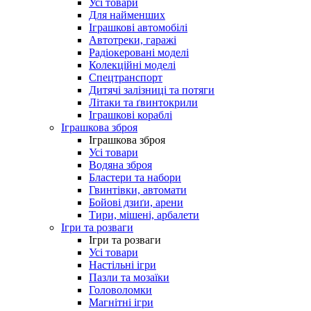
Усі товари
Для найменших
Іграшкові автомобілі
Автотреки, гаражі
Радіокеровані моделі
Колекційні моделі
Спецтранспорт
Дитячі залізниці та потяги
Літаки та ґвинтокрили
Іграшкові кораблі
Іграшкова зброя
Іграшкова зброя
Усі товари
Водяна зброя
Бластери та набори
Гвинтівки, автомати
Бойові дзиґи, арени
Тири, мішені, арбалети
Ігри та розваги
Ігри та розваги
Усі товари
Настільні ігри
Пазли та мозаїки
Головоломки
Магнітні ігри