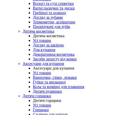
Вологі та сухі серветки
Ватні палички та диски
Гребінці та ножиці
Догляд за зубами
Термометри, аспіратори
Прорізувачі для зубів
Дитяча косметика
Дитяча косметика
Усі товари
Догляд за шкірою
Для купання
Декоративна косметика
Засоби захисту від комах
Аксесуари для купання
Аксесуари для купання
Усі товари
Ванночки, гірки, лежаки
Губки та мильниці
Кола та комірці для плавання
Дитячі рушники
Дитячі горщики
Дитячі горщики
Усі товари
Горщики
Сидіння для унітазу