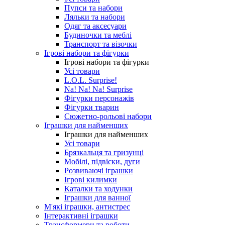
Пупси та набори
Ляльки та набори
Одяг та аксесуари
Будиночки та меблі
Транспорт та візочки
Ігрові набори та фігурки
Ігрові набори та фігурки
Усі товари
L.O.L. Surprise!
Na! Na! Na! Surprise
Фігурки персонажів
Фігурки тварин
Сюжетно-рольові набори
Іграшки для найменших
Іграшки для найменших
Усі товари
Брязкальця та гризунці
Мобілі, підвіски, дуги
Розвиваючі іграшки
Ігрові килимки
Каталки та ходунки
Іграшки для ванної
М'які іграшки, антистрес
Інтерактивні іграшки
Трансформери та роботи