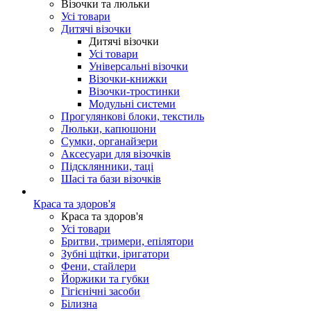
Візочки та люльки
Усі товари
Дитячі візочки
Дитячі візочки
Усі товари
Універсальні візочки
Візочки-книжки
Візочки-тростинки
Модульні системи
Прогулянкові блоки, текстиль
Люльки, капюшони
Сумки, органайзери
Аксесуари для візочків
Підсклянники, таці
Шасі та бази візочків
Краса та здоров'я
Краса та здоров'я
Усі товари
Бритви, тримери, епілятори
Зубні щітки, іригатори
Фени, стайлери
Йоржики та губки
Гігієнічні засоби
Білизна