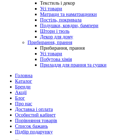
Текстиль і декор
Усі товари
Матраци та наматрацники
Постіль, покривала
Подушки, ковдри, бампери
Штори і тюль
Декор для дому
Прибирання, прання
Прибирання, прання
Усі товари
Побутова хімія
Приладдя для прання та сушки
Головна
Каталог
Бренди
Акції
Блог
Про нас
Доставка і оплата
Особистий кабінет
Порівняння товарів
Список бажань
Підбір подарунку