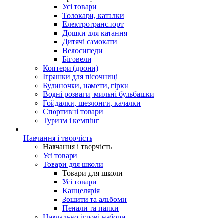
Усі товари
Толокари, каталки
Електротранспорт
Дошки для катання
Дитячі самокати
Велосипеди
Біговели
Коптери (дрони)
Іграшки для пісочниці
Будиночки, намети, гірки
Водні розваги, мильні бульбашки
Гойдалки, шезлонги, качалки
Спортивні товари
Туризм і кемпінг
Навчання і творчість
Навчання і творчість
Усі товари
Товари для школи
Товари для школи
Усі товари
Канцелярія
Зошити та альбоми
Пенали та папки
Навчально-ігрові набори