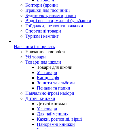
Коптери (дрони)
Іграшки для пісочниці
Будиночки, намети, гірки
Водні розваги, мильні бульбашки
Гойдалки, шезлонги, качалки
Спортивні товари
Туризм і кемпінг
Навчання і творчість
Навчання і творчість
Усі товари
Товари для школи
Товари для школи
Усі товари
Канцелярія
Зошити та альбоми
Пенали та папки
Навчально-ігрові набори
Дитячі книжки
Дитячі книжки
Усі товари
Для найменших
Казки, розповіді, вірші
Панорамні книжки