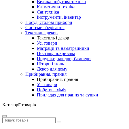
Велика побутова техніка
Кліматична техніка
Сантехніка
Інструменти, інвентар
Посуд, столові прибори
Системи зберігання
Текстиль і декор
Текстиль і декор
Усі товари
Матраци та наматрацники
Постіль, покривала
Подушки, ковдри, бампери
Штори і тюль
Декор для дому
Прибирання, прання
Прибирання, прання
Усі товари
Побутова хімія
Приладдя для прання та сушки
Категорії товарів