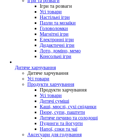
Ігри та розваги
Ігри та розваги
Усі товари
Настільні ігри
Пазли та мозаїки
Головоломки
Магнітні ігри
Електронні ігри
Дидактичні ігри
Лото, доміно, мемо
Консольні ігри
Дитяче харчування
Дитяче харчування
Усі товари
Продукти харчування
Продукти харчування
Усі товари
Дитячі суміші
Каші, мюслі, сухі сніданки
Пюре, супи, паштети
Дитяче печиво та солодощі
Пудинги та йогурти
Напої, соки та чаї
Аксесуари для годування