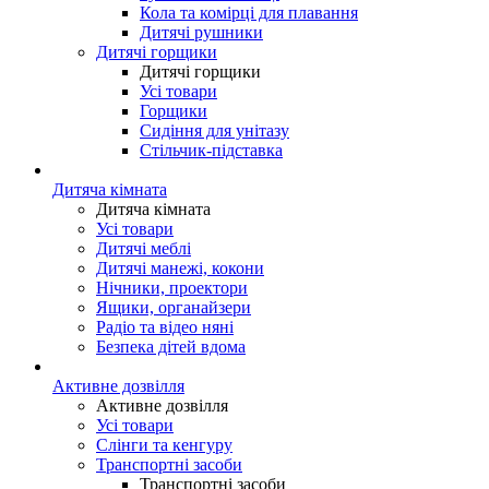
Кола та комірці для плавання
Дитячі рушники
Дитячі горщики
Дитячі горщики
Усі товари
Горщики
Сидіння для унітазу
Стільчик-підставка
Дитяча кімната
Дитяча кімната
Усі товари
Дитячі меблі
Дитячі манежі, кокони
Нічники, проектори
Ящики, органайзери
Радіо та відео няні
Безпека дітей вдома
Активне дозвілля
Активне дозвілля
Усі товари
Слінги та кенгуру
Транспортні засоби
Транспортні засоби