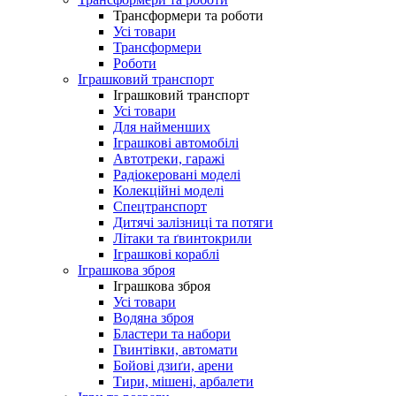
Трансформери та роботи
Усі товари
Трансформери
Роботи
Іграшковий транспорт
Іграшковий транспорт
Усі товари
Для найменших
Іграшкові автомобілі
Автотреки, гаражі
Радіокеровані моделі
Колекційні моделі
Спецтранспорт
Дитячі залізниці та потяги
Літаки та ґвинтокрили
Іграшкові кораблі
Іграшкова зброя
Іграшкова зброя
Усі товари
Водяна зброя
Бластери та набори
Гвинтівки, автомати
Бойові дзиґи, арени
Тири, мішені, арбалети