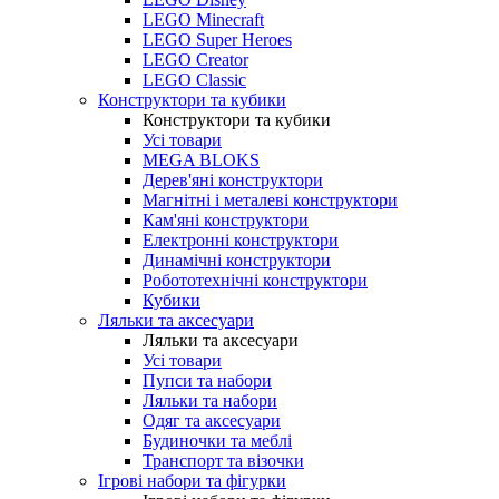
LEGO Minecraft
LEGO Super Heroes
LEGO Creator
LEGO Classic
Конструктори та кубики
Конструктори та кубики
Усі товари
MEGA BLOKS
Дерев'яні конструктори
Магнітні і металеві конструктори
Кам'яні конструктори
Електронні конструктори
Динамічні конструктори
Робототехнічні конструктори
Кубики
Ляльки та аксесуари
Ляльки та аксесуари
Усі товари
Пупси та набори
Ляльки та набори
Одяг та аксесуари
Будиночки та меблі
Транспорт та візочки
Ігрові набори та фігурки