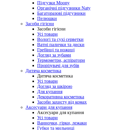
Підгузки Moony
Органічні підгузники Naty
Багаторазові підгузники
Пелюшки
Засоби гігієни
Засоби гігієни
Усі товари
Вологі та сухі серветки
Ватні палички та диски
Гребінці та ножиці
Догляд за зубами
Термометри, аспіратори
Прорізувачі для зубів
Дитяча косметика
Дитяча косметика
Усі товари
Догляд за шкірою
Для купання
Декоративна косметика
Засоби захисту від комах
Аксесуари для купання
Аксесуари для купання
Усі товари
Ванночки, гірки, лежаки
Губки та мильниці