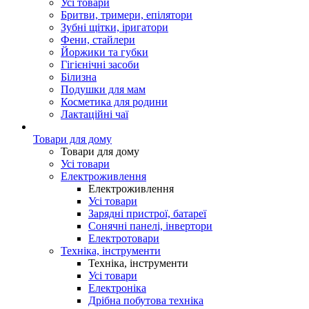
Усі товари
Бритви, тримери, епілятори
Зубні щітки, іригатори
Фени, стайлери
Йоржики та губки
Гігієнічні засоби
Білизна
Подушки для мам
Косметика для родини
Лактаційні чаї
Товари для дому
Товари для дому
Усі товари
Електроживлення
Електроживлення
Усі товари
Зарядні пристрої, батареї
Сонячні панелі, інвертори
Електротовари
Техніка, інструменти
Техніка, інструменти
Усі товари
Електроніка
Дрібна побутова техніка