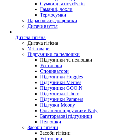
Сумки для ноутбуків
Гаманці, чохли
Термосумки
Парасольки, дощовики
Дитяче взуття
Дитяча гігієна
Дитяча гігієна
Усі товари
Підгузники та пелюшки
Підгузники та пелюшки
Усі товари
Сповиватори
Підгузники Huggies
Підгузники Merries
Підгузники GOO.N
Підгузники Libero
Підгузники Pampers
Підгузки Moony
Органічні підгузники Naty
Багаторазові підгузники
Пелюшки
Засоби гігієни
Засоби гігієни
Усі товари