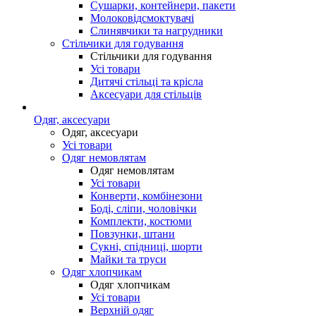
Сушарки, контейнери, пакети
Молоковідсмоктувачі
Слинявчики та нагрудники
Стільчики для годування
Стільчики для годування
Усі товари
Дитячі стільці та крісла
Аксесуари для стільців
Одяг, аксесуари
Одяг, аксесуари
Усі товари
Одяг немовлятам
Одяг немовлятам
Усі товари
Конверти, комбінезони
Боді, сліпи, чоловічки
Комплекти, костюми
Повзунки, штани
Сукні, спідниці, шорти
Майки та труси
Одяг хлопчикам
Одяг хлопчикам
Усі товари
Верхній одяг