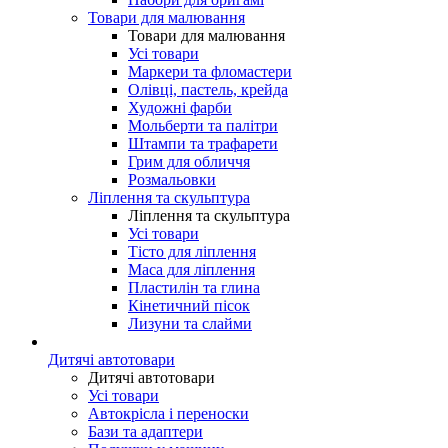
Товари для малювання
Товари для малювання
Усі товари
Маркери та фломастери
Олівці, пастель, крейда
Художні фарби
Мольберти та палітри
Штампи та трафарети
Грим для обличчя
Розмальовки
Ліплення та скульптура
Ліплення та скульптура
Усі товари
Тісто для ліплення
Маса для ліплення
Пластилін та глина
Кінетичний пісок
Лизуни та слайми
Дитячі автотовари
Дитячі автотовари
Усі товари
Автокрісла і переноски
Бази та адаптери