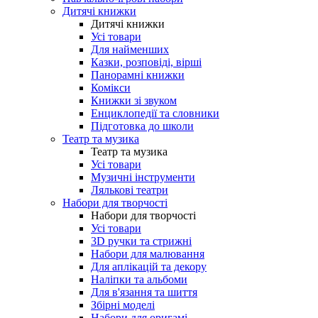
Дитячі книжки
Дитячі книжки
Усі товари
Для найменших
Казки, розповіді, вірші
Панорамні книжки
Комікси
Книжки зі звуком
Енциклопедії та словники
Підготовка до школи
Театр та музика
Театр та музика
Усі товари
Музичні інструменти
Лялькові театри
Набори для творчості
Набори для творчості
Усі товари
3D ручки та стрижні
Набори для малювання
Для аплікацій та декору
Наліпки та альбоми
Для в'язання та шиття
Збірні моделі
Набори для оригамі