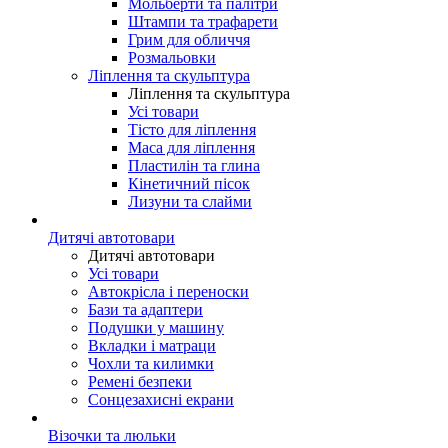
Мольберти та палітри
Штампи та трафарети
Грим для обличчя
Розмальовки
Ліплення та скульптура
Ліплення та скульптура
Усі товари
Тісто для ліплення
Маса для ліплення
Пластилін та глина
Кінетичний пісок
Лизуни та слайми
Дитячі автотовари
Дитячі автотовари
Усі товари
Автокрісла і переноски
Бази та адаптери
Подушки у машину
Вкладки і матраци
Чохли та килимки
Ремені безпеки
Сонцезахисні екрани
Візочки та люльки