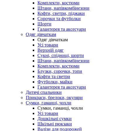
Комплекти, костюми
Штани, напівкомбінезони
Кофти, светри, піджаки
Сорочки та футболки
Шорти
Галантерея та аксесуари
Одяг дівчаткам
Одяг дівчаткам
Усі товари
Верхній одяг
Сукні, спідниці, шорти
Штани, напівкомбінезони
Комплекти, костюми
Блузки, сорочки, топи
Кофти та светри
Футболки, майки
Галантерея та аксесуари
Дитячі спальники
Прикраси, брелоки, окуляри
Сумки, гаманці, чохли
Сумки, гаманці, чохли
Усі товари
Дошкільні сумки
Шкільні рюкзаки
Валізи для подорожей