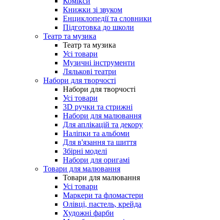
Комікси
Книжки зі звуком
Енциклопедії та словники
Підготовка до школи
Театр та музика
Театр та музика
Усі товари
Музичні інструменти
Лялькові театри
Набори для творчості
Набори для творчості
Усі товари
3D ручки та стрижні
Набори для малювання
Для аплікацій та декору
Наліпки та альбоми
Для в'язання та шиття
Збірні моделі
Набори для оригамі
Товари для малювання
Товари для малювання
Усі товари
Маркери та фломастери
Олівці, пастель, крейда
Художні фарби