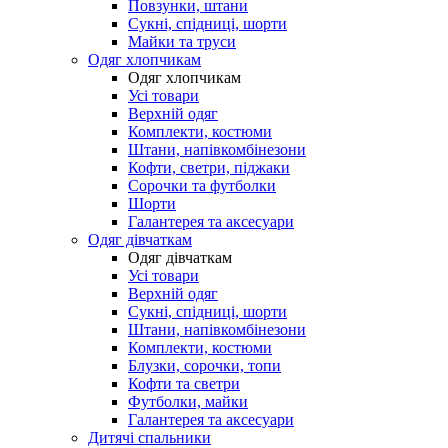
Повзунки, штани
Сукні, спідниці, шорти
Майки та труси
Одяг хлопчикам
Одяг хлопчикам
Усі товари
Верхній одяг
Комплекти, костюми
Штани, напівкомбінезони
Кофти, светри, піджаки
Сорочки та футболки
Шорти
Галантерея та аксесуари
Одяг дівчаткам
Одяг дівчаткам
Усі товари
Верхній одяг
Сукні, спідниці, шорти
Штани, напівкомбінезони
Комплекти, костюми
Блузки, сорочки, топи
Кофти та светри
Футболки, майки
Галантерея та аксесуари
Дитячі спальники