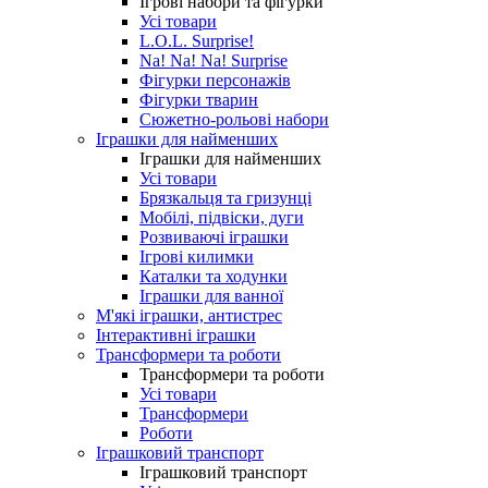
Ігрові набори та фігурки
Усі товари
L.O.L. Surprise!
Na! Na! Na! Surprise
Фігурки персонажів
Фігурки тварин
Сюжетно-рольові набори
Іграшки для найменших
Іграшки для найменших
Усі товари
Брязкальця та гризунці
Мобілі, підвіски, дуги
Розвиваючі іграшки
Ігрові килимки
Каталки та ходунки
Іграшки для ванної
М'які іграшки, антистрес
Інтерактивні іграшки
Трансформери та роботи
Трансформери та роботи
Усі товари
Трансформери
Роботи
Іграшковий транспорт
Іграшковий транспорт