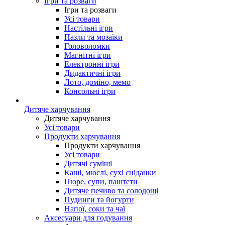
Ігри та розваги
Ігри та розваги
Усі товари
Настільні ігри
Пазли та мозаїки
Головоломки
Магнітні ігри
Електронні ігри
Дидактичні ігри
Лото, доміно, мемо
Консольні ігри
Дитяче харчування
Дитяче харчування
Усі товари
Продукти харчування
Продукти харчування
Усі товари
Дитячі суміші
Каші, мюслі, сухі сніданки
Пюре, супи, паштети
Дитяче печиво та солодощі
Пудинги та йогурти
Напої, соки та чаї
Аксесуари для годування