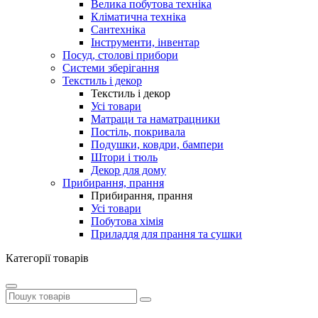
Велика побутова техніка
Кліматична техніка
Сантехніка
Інструменти, інвентар
Посуд, столові прибори
Системи зберігання
Текстиль і декор
Текстиль і декор
Усі товари
Матраци та наматрацники
Постіль, покривала
Подушки, ковдри, бампери
Штори і тюль
Декор для дому
Прибирання, прання
Прибирання, прання
Усі товари
Побутова хімія
Приладдя для прання та сушки
Категорії товарів