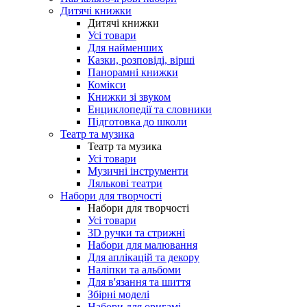
Дитячі книжки
Дитячі книжки
Усі товари
Для найменших
Казки, розповіді, вірші
Панорамні книжки
Комікси
Книжки зі звуком
Енциклопедії та словники
Підготовка до школи
Театр та музика
Театр та музика
Усі товари
Музичні інструменти
Лялькові театри
Набори для творчості
Набори для творчості
Усі товари
3D ручки та стрижні
Набори для малювання
Для аплікацій та декору
Наліпки та альбоми
Для в'язання та шиття
Збірні моделі
Набори для оригамі