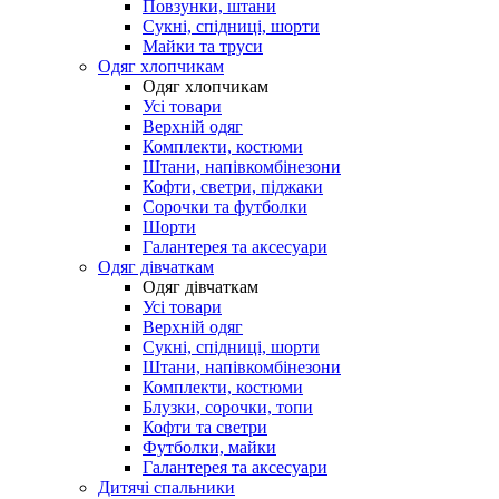
Повзунки, штани
Сукні, спідниці, шорти
Майки та труси
Одяг хлопчикам
Одяг хлопчикам
Усі товари
Верхній одяг
Комплекти, костюми
Штани, напівкомбінезони
Кофти, светри, піджаки
Сорочки та футболки
Шорти
Галантерея та аксесуари
Одяг дівчаткам
Одяг дівчаткам
Усі товари
Верхній одяг
Сукні, спідниці, шорти
Штани, напівкомбінезони
Комплекти, костюми
Блузки, сорочки, топи
Кофти та светри
Футболки, майки
Галантерея та аксесуари
Дитячі спальники