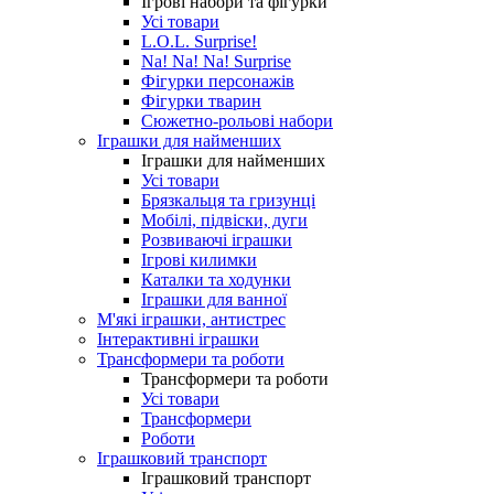
Ігрові набори та фігурки
Усі товари
L.O.L. Surprise!
Na! Na! Na! Surprise
Фігурки персонажів
Фігурки тварин
Сюжетно-рольові набори
Іграшки для найменших
Іграшки для найменших
Усі товари
Брязкальця та гризунці
Мобілі, підвіски, дуги
Розвиваючі іграшки
Ігрові килимки
Каталки та ходунки
Іграшки для ванної
М'які іграшки, антистрес
Інтерактивні іграшки
Трансформери та роботи
Трансформери та роботи
Усі товари
Трансформери
Роботи
Іграшковий транспорт
Іграшковий транспорт