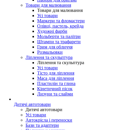
Товари для малювання
Товари для малювання
Усі товари
Маркери та фломастери
Олівці, пастель, крейда
Художні фарби
Мольберти та палітри
Штампи та трафарети
Грим для обличчя
Розмальовки
Ліплення та скульптура
Ліплення та скульптура
Усі товари
Тісто для ліплення
Маса для ліплення
Пластилін та глина
Кінетичний пісок
Лизуни та слайми
Дитячі автотовари
Дитячі автотовари
Усі товари
Автокрісла і переноски
Бази та адаптери