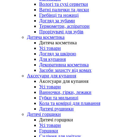
Вологі та сухі серветки
Ватні палички та диски
Гребінці та ножиці
Догляд за зубами
Термометри, аспіратори
Прорізувачі для зубів
Дитяча косметика
Дитяча косметика
Усі товари
Догляд за шкірою
Для купання
Декоративна косметика
Засоби захисту від комах
Аксесуари для купання
Аксесуари для купання
Усі товари
Ванночки, гірки, лежаки
Губки та мильниці
Кола та комірці для плавання
Дитячі рушники
Дитячі горщики
Дитячі горщики
Усі товари
Горщики
Сидіння для унітазу