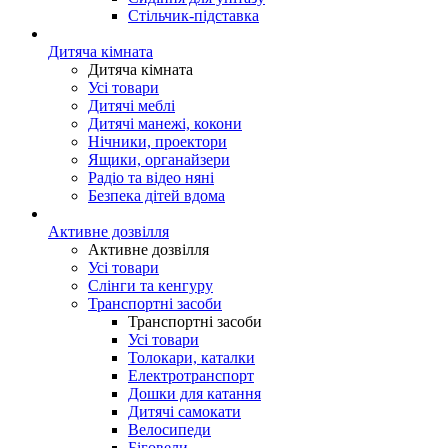
Стільчик-підставка
Дитяча кімната
Дитяча кімната
Усі товари
Дитячі меблі
Дитячі манежі, кокони
Нічники, проектори
Ящики, органайзери
Радіо та відео няні
Безпека дітей вдома
Активне дозвілля
Активне дозвілля
Усі товари
Слінги та кенгуру
Транспортні засоби
Транспортні засоби
Усі товари
Толокари, каталки
Електротранспорт
Дошки для катання
Дитячі самокати
Велосипеди
Біговели