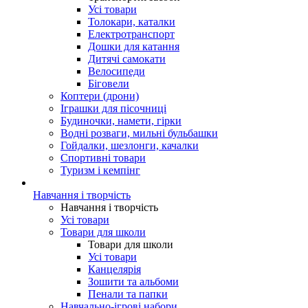
Усі товари
Толокари, каталки
Електротранспорт
Дошки для катання
Дитячі самокати
Велосипеди
Біговели
Коптери (дрони)
Іграшки для пісочниці
Будиночки, намети, гірки
Водні розваги, мильні бульбашки
Гойдалки, шезлонги, качалки
Спортивні товари
Туризм і кемпінг
Навчання і творчість
Навчання і творчість
Усі товари
Товари для школи
Товари для школи
Усі товари
Канцелярія
Зошити та альбоми
Пенали та папки
Навчально-ігрові набори