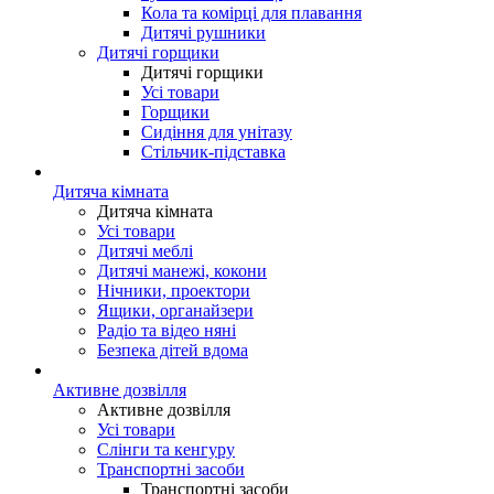
Кола та комірці для плавання
Дитячі рушники
Дитячі горщики
Дитячі горщики
Усі товари
Горщики
Сидіння для унітазу
Стільчик-підставка
Дитяча кімната
Дитяча кімната
Усі товари
Дитячі меблі
Дитячі манежі, кокони
Нічники, проектори
Ящики, органайзери
Радіо та відео няні
Безпека дітей вдома
Активне дозвілля
Активне дозвілля
Усі товари
Слінги та кенгуру
Транспортні засоби
Транспортні засоби