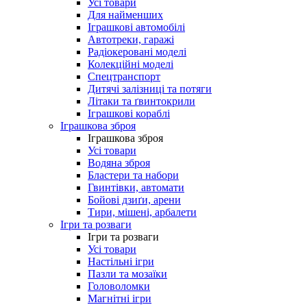
Усі товари
Для найменших
Іграшкові автомобілі
Автотреки, гаражі
Радіокеровані моделі
Колекційні моделі
Спецтранспорт
Дитячі залізниці та потяги
Літаки та ґвинтокрили
Іграшкові кораблі
Іграшкова зброя
Іграшкова зброя
Усі товари
Водяна зброя
Бластери та набори
Гвинтівки, автомати
Бойові дзиґи, арени
Тири, мішені, арбалети
Ігри та розваги
Ігри та розваги
Усі товари
Настільні ігри
Пазли та мозаїки
Головоломки
Магнітні ігри