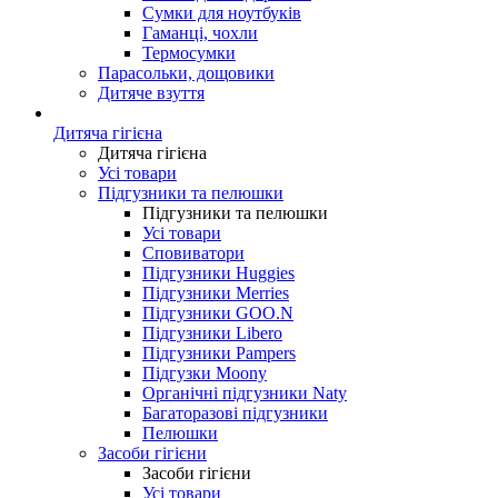
Сумки для ноутбуків
Гаманці, чохли
Термосумки
Парасольки, дощовики
Дитяче взуття
Дитяча гігієна
Дитяча гігієна
Усі товари
Підгузники та пелюшки
Підгузники та пелюшки
Усі товари
Сповиватори
Підгузники Huggies
Підгузники Merries
Підгузники GOO.N
Підгузники Libero
Підгузники Pampers
Підгузки Moony
Органічні підгузники Naty
Багаторазові підгузники
Пелюшки
Засоби гігієни
Засоби гігієни
Усі товари