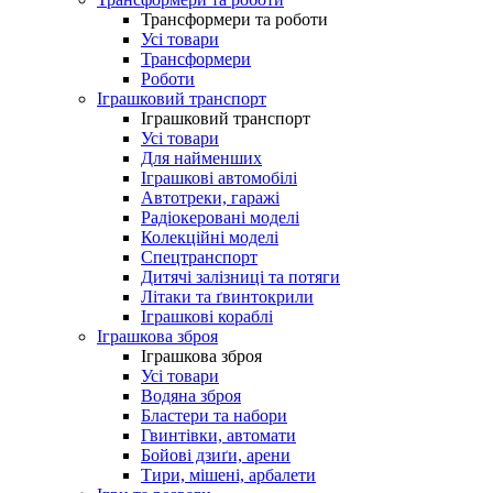
Трансформери та роботи
Усі товари
Трансформери
Роботи
Іграшковий транспорт
Іграшковий транспорт
Усі товари
Для найменших
Іграшкові автомобілі
Автотреки, гаражі
Радіокеровані моделі
Колекційні моделі
Спецтранспорт
Дитячі залізниці та потяги
Літаки та ґвинтокрили
Іграшкові кораблі
Іграшкова зброя
Іграшкова зброя
Усі товари
Водяна зброя
Бластери та набори
Гвинтівки, автомати
Бойові дзиґи, арени
Тири, мішені, арбалети