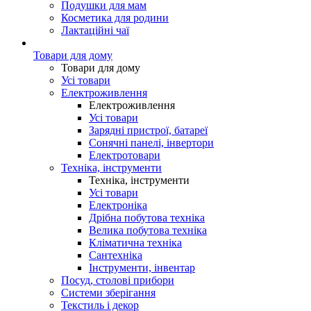
Подушки для мам
Косметика для родини
Лактаційні чаї
Товари для дому
Товари для дому
Усі товари
Електроживлення
Електроживлення
Усі товари
Зарядні пристрої, батареї
Сонячні панелі, інвертори
Електротовари
Техніка, інструменти
Техніка, інструменти
Усі товари
Електроніка
Дрібна побутова техніка
Велика побутова техніка
Кліматична техніка
Сантехніка
Інструменти, інвентар
Посуд, столові прибори
Системи зберігання
Текстиль і декор