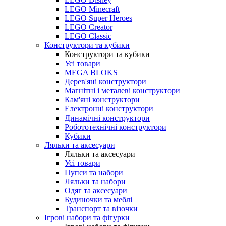
LEGO Minecraft
LEGO Super Heroes
LEGO Creator
LEGO Classic
Конструктори та кубики
Конструктори та кубики
Усі товари
MEGA BLOKS
Дерев'яні конструктори
Магнітні і металеві конструктори
Кам'яні конструктори
Електронні конструктори
Динамічні конструктори
Робототехнічні конструктори
Кубики
Ляльки та аксесуари
Ляльки та аксесуари
Усі товари
Пупси та набори
Ляльки та набори
Одяг та аксесуари
Будиночки та меблі
Транспорт та візочки
Ігрові набори та фігурки