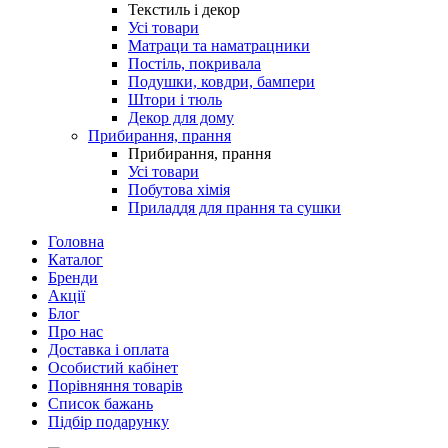
Текстиль і декор
Усі товари
Матраци та наматрацники
Постіль, покривала
Подушки, ковдри, бампери
Штори і тюль
Декор для дому
Прибирання, прання
Прибирання, прання
Усі товари
Побутова хімія
Приладдя для прання та сушки
Головна
Каталог
Бренди
Акції
Блог
Про нас
Доставка і оплата
Особистий кабінет
Порівняння товарів
Список бажань
Підбір подарунку