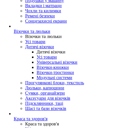
Подушки у машину
Вкладки і матраци
Чохли та килимки
Ремені безпеки
Сонцезахисні екрани
Візочки та люльки
Візочки та люльки
Усі товари
Дитячі візочки
Дитячі візочки
Усі товари
Універсальні візочки
Візочки-книжки
Візочки-тростинки
Модульні системи
Прогулянкові блоки, текстиль
Люльки, капюшони
Сумки, органайзери
Аксесуари для візочків
Підсклянники, таці
Шасі та бази візочків
Краса та здоров'я
Краса та здоров'я