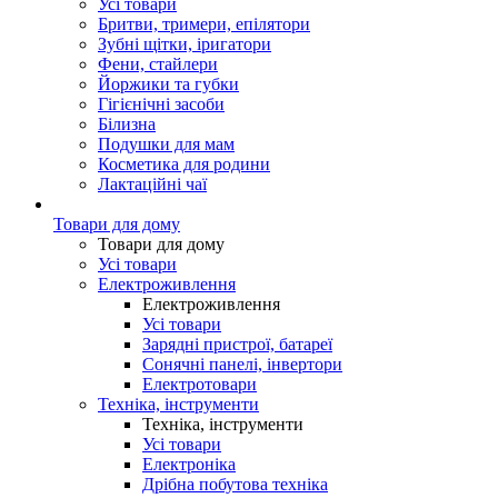
Усі товари
Бритви, тримери, епілятори
Зубні щітки, іригатори
Фени, стайлери
Йоржики та губки
Гігієнічні засоби
Білизна
Подушки для мам
Косметика для родини
Лактаційні чаї
Товари для дому
Товари для дому
Усі товари
Електроживлення
Електроживлення
Усі товари
Зарядні пристрої, батареї
Сонячні панелі, інвертори
Електротовари
Техніка, інструменти
Техніка, інструменти
Усі товари
Електроніка
Дрібна побутова техніка