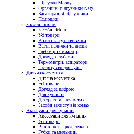
Підгузки Moony
Органічні підгузники Naty
Багаторазові підгузники
Пелюшки
Засоби гігієни
Засоби гігієни
Усі товари
Вологі та сухі серветки
Ватні палички та диски
Гребінці та ножиці
Догляд за зубами
Термометри, аспіратори
Прорізувачі для зубів
Дитяча косметика
Дитяча косметика
Усі товари
Догляд за шкірою
Для купання
Декоративна косметика
Засоби захисту від комах
Аксесуари для купання
Аксесуари для купання
Усі товари
Ванночки, гірки, лежаки
Губки та мильниці