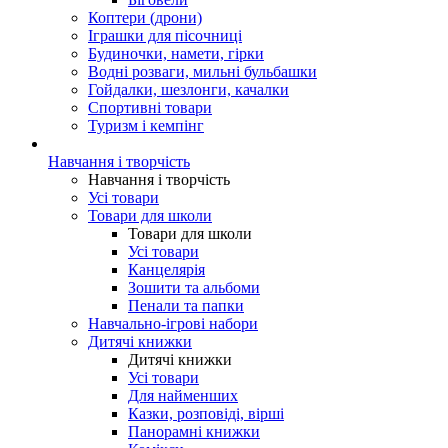
Коптери (дрони)
Іграшки для пісочниці
Будиночки, намети, гірки
Водні розваги, мильні бульбашки
Гойдалки, шезлонги, качалки
Спортивні товари
Туризм і кемпінг
Навчання і творчість
Навчання і творчість
Усі товари
Товари для школи
Товари для школи
Усі товари
Канцелярія
Зошити та альбоми
Пенали та папки
Навчально-ігрові набори
Дитячі книжки
Дитячі книжки
Усі товари
Для найменших
Казки, розповіді, вірші
Панорамні книжки