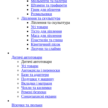
Мольберти та палітри
Штампи та трафарети
Грим для обличчя
Розмальовки
Ліплення та скульптура
Ліплення та скульптура
Усі товари
Тісто для ліплення
Маса для ліплення
Пластилін та глина
Кінетичний пісок
Лизуни та слайми
Дитячі автотовари
Дитячі автотовари
Усі товари
Автокрісла і переноски
Бази та адаптери
Подушки у машину
Вкладки і матраци
Чохли та килимки
Ремені безпеки
Сонцезахисні екрани
Візочки та люльки