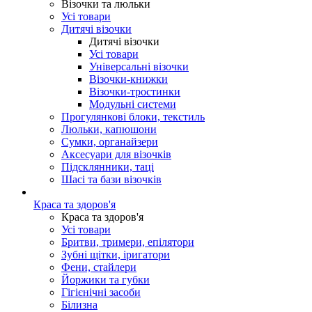
Візочки та люльки
Усі товари
Дитячі візочки
Дитячі візочки
Усі товари
Універсальні візочки
Візочки-книжки
Візочки-тростинки
Модульні системи
Прогулянкові блоки, текстиль
Люльки, капюшони
Сумки, органайзери
Аксесуари для візочків
Підсклянники, таці
Шасі та бази візочків
Краса та здоров'я
Краса та здоров'я
Усі товари
Бритви, тримери, епілятори
Зубні щітки, іригатори
Фени, стайлери
Йоржики та губки
Гігієнічні засоби
Білизна