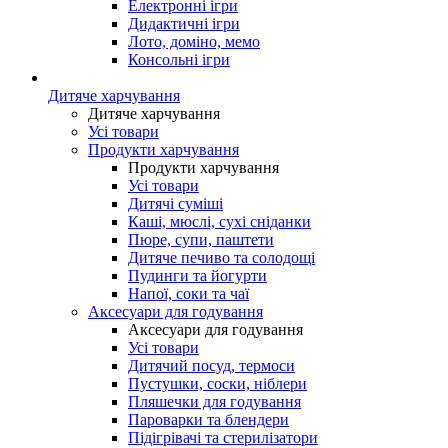
Електронні ігри
Дидактичні ігри
Лото, доміно, мемо
Консольні ігри
Дитяче харчування
Дитяче харчування
Усі товари
Продукти харчування
Продукти харчування
Усі товари
Дитячі суміші
Каші, мюслі, сухі сніданки
Пюре, супи, паштети
Дитяче печиво та солодощі
Пудинги та йогурти
Напої, соки та чаї
Аксесуари для годування
Аксесуари для годування
Усі товари
Дитячий посуд, термоси
Пустушки, соски, ніблери
Пляшечки для годування
Пароварки та блендери
Підігрівачі та стерилізатори