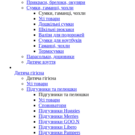
Прикраси, брелоки, окуляри
Сумки, гаманці, чохли
Сумки, гаманці, чохли
Усі товари
Дошкільні сумки
Шкільні рюкзаки
Валізи для подорожей
Сумки для ноутбуків
Гаманці, чохли
Термосумки
Парасольки, дощовики
Дитяче взуття
Дитяча гігієна
Дитяча гігієна
Усі товари
Підгузники та пелюшки
Підгузники та пелюшки
Усі товари
Сповиватори
Підгузники Huggies
Підгузники Merries
Підгузники GOO.N
Підгузники Libero
Підгузники Pampers