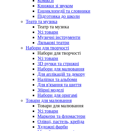
Комікси
Книжки зі звуком
Енциклопедії та словники
Підготовка до школи
Театр та музика
Театр та музика
Усі товари
Музичні інструменти
Лялькові театри
Набори для творчості
Набори для творчості
Усі товари
3D ручки та стрижні
Набори для малювання
Для аплікацій та декору
Наліпки та альбоми
Для в'язання та шиття
Збірні моделі
Набори для оригамі
Товари для малювання
Товари для малювання
Усі товари
Маркери та фломастери
Олівці, пастель, крейда
Художні фарби