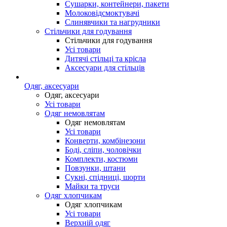
Сушарки, контейнери, пакети
Молоковідсмоктувачі
Слинявчики та нагрудники
Стільчики для годування
Стільчики для годування
Усі товари
Дитячі стільці та крісла
Аксесуари для стільців
Одяг, аксесуари
Одяг, аксесуари
Усі товари
Одяг немовлятам
Одяг немовлятам
Усі товари
Конверти, комбінезони
Боді, сліпи, чоловічки
Комплекти, костюми
Повзунки, штани
Сукні, спідниці, шорти
Майки та труси
Одяг хлопчикам
Одяг хлопчикам
Усі товари
Верхній одяг