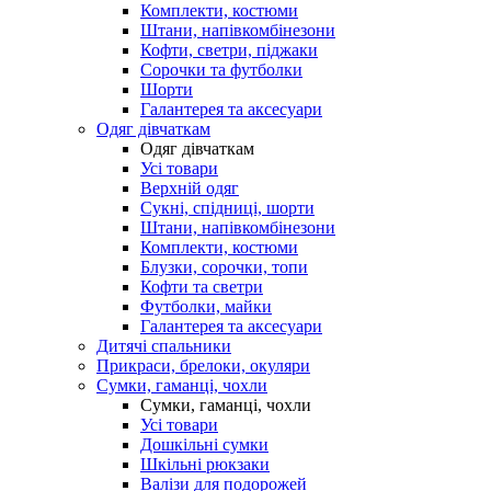
Комплекти, костюми
Штани, напівкомбінезони
Кофти, светри, піджаки
Сорочки та футболки
Шорти
Галантерея та аксесуари
Одяг дівчаткам
Одяг дівчаткам
Усі товари
Верхній одяг
Сукні, спідниці, шорти
Штани, напівкомбінезони
Комплекти, костюми
Блузки, сорочки, топи
Кофти та светри
Футболки, майки
Галантерея та аксесуари
Дитячі спальники
Прикраси, брелоки, окуляри
Сумки, гаманці, чохли
Сумки, гаманці, чохли
Усі товари
Дошкільні сумки
Шкільні рюкзаки
Валізи для подорожей