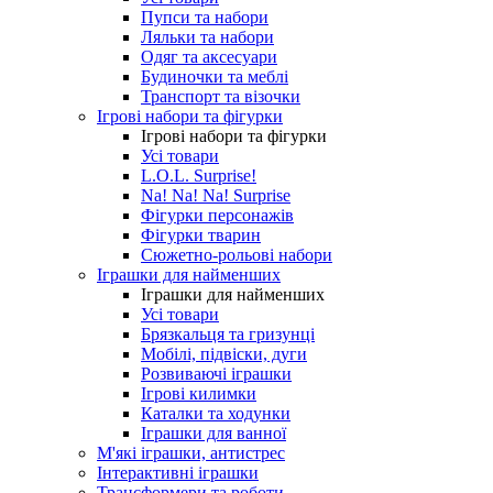
Пупси та набори
Ляльки та набори
Одяг та аксесуари
Будиночки та меблі
Транспорт та візочки
Ігрові набори та фігурки
Ігрові набори та фігурки
Усі товари
L.O.L. Surprise!
Na! Na! Na! Surprise
Фігурки персонажів
Фігурки тварин
Сюжетно-рольові набори
Іграшки для найменших
Іграшки для найменших
Усі товари
Брязкальця та гризунці
Мобілі, підвіски, дуги
Розвиваючі іграшки
Ігрові килимки
Каталки та ходунки
Іграшки для ванної
М'які іграшки, антистрес
Інтерактивні іграшки
Трансформери та роботи