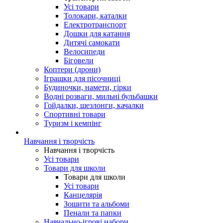
Усі товари
Толокари, каталки
Електротранспорт
Дошки для катання
Дитячі самокати
Велосипеди
Біговели
Коптери (дрони)
Іграшки для пісочниці
Будиночки, намети, гірки
Водні розваги, мильні бульбашки
Гойдалки, шезлонги, качалки
Спортивні товари
Туризм і кемпінг
Навчання і творчість
Навчання і творчість
Усі товари
Товари для школи
Товари для школи
Усі товари
Канцелярія
Зошити та альбоми
Пенали та папки
Навчально-ігрові набори