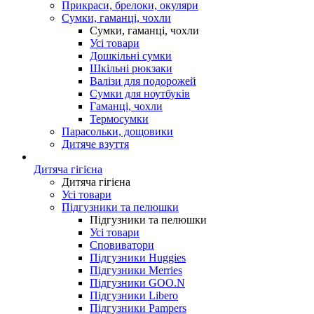
Прикраси, брелоки, окуляри
Сумки, гаманці, чохли
Сумки, гаманці, чохли
Усі товари
Дошкільні сумки
Шкільні рюкзаки
Валізи для подорожей
Сумки для ноутбуків
Гаманці, чохли
Термосумки
Парасольки, дощовики
Дитяче взуття
Дитяча гігієна
Дитяча гігієна
Усі товари
Підгузники та пелюшки
Підгузники та пелюшки
Усі товари
Сповиватори
Підгузники Huggies
Підгузники Merries
Підгузники GOO.N
Підгузники Libero
Підгузники Pampers