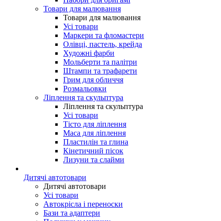
Товари для малювання
Товари для малювання
Усі товари
Маркери та фломастери
Олівці, пастель, крейда
Художні фарби
Мольберти та палітри
Штампи та трафарети
Грим для обличчя
Розмальовки
Ліплення та скульптура
Ліплення та скульптура
Усі товари
Тісто для ліплення
Маса для ліплення
Пластилін та глина
Кінетичний пісок
Лизуни та слайми
Дитячі автотовари
Дитячі автотовари
Усі товари
Автокрісла і переноски
Бази та адаптери