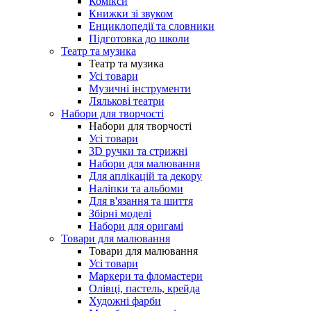
Комікси
Книжки зі звуком
Енциклопедії та словники
Підготовка до школи
Театр та музика
Театр та музика
Усі товари
Музичні інструменти
Лялькові театри
Набори для творчості
Набори для творчості
Усі товари
3D ручки та стрижні
Набори для малювання
Для аплікацій та декору
Наліпки та альбоми
Для в'язання та шиття
Збірні моделі
Набори для оригамі
Товари для малювання
Товари для малювання
Усі товари
Маркери та фломастери
Олівці, пастель, крейда
Художні фарби