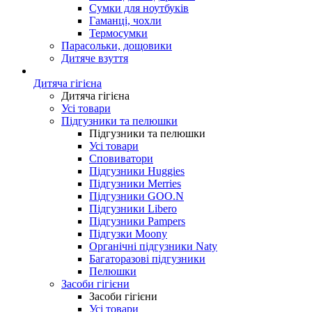
Сумки для ноутбуків
Гаманці, чохли
Термосумки
Парасольки, дощовики
Дитяче взуття
Дитяча гігієна
Дитяча гігієна
Усі товари
Підгузники та пелюшки
Підгузники та пелюшки
Усі товари
Сповиватори
Підгузники Huggies
Підгузники Merries
Підгузники GOO.N
Підгузники Libero
Підгузники Pampers
Підгузки Moony
Органічні підгузники Naty
Багаторазові підгузники
Пелюшки
Засоби гігієни
Засоби гігієни
Усі товари