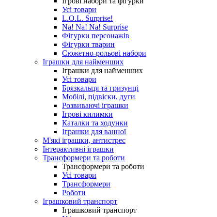
Ігрові набори та фігурки
Усі товари
L.O.L. Surprise!
Na! Na! Na! Surprise
Фігурки персонажів
Фігурки тварин
Сюжетно-рольові набори
Іграшки для найменших
Іграшки для найменших
Усі товари
Брязкальця та гризунці
Мобілі, підвіски, дуги
Розвиваючі іграшки
Ігрові килимки
Каталки та ходунки
Іграшки для ванної
М'які іграшки, антистрес
Інтерактивні іграшки
Трансформери та роботи
Трансформери та роботи
Усі товари
Трансформери
Роботи
Іграшковий транспорт
Іграшковий транспорт