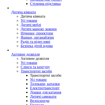
Стільчик-підставка
Дитяча кімната
Дитяча кімната
Усі товари
Дитячі меблі
Дитячі манежі, кокони
Нічники, проектори
Ящики, органайзери
Радіо та відео няні
Безпека дітей вдома
Активне дозвілля
Активне дозвілля
Усі товари
Слінги та кенгуру
Транспортні засоби
Транспортні засоби
Усі товари
Толокари, каталки
Електротранспорт
Дошки для катання
Дитячі самокати
Велосипеди
Біговели