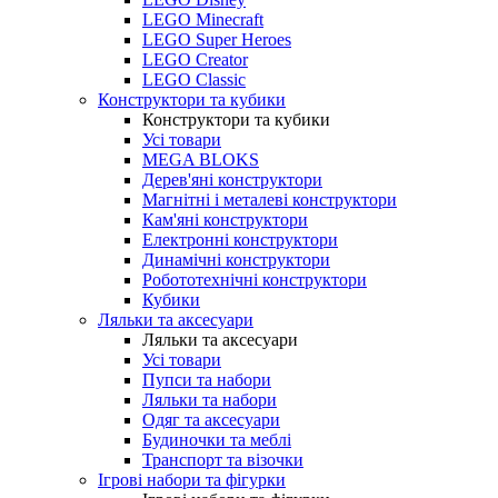
LEGO Minecraft
LEGO Super Heroes
LEGO Creator
LEGO Classic
Конструктори та кубики
Конструктори та кубики
Усі товари
MEGA BLOKS
Дерев'яні конструктори
Магнітні і металеві конструктори
Кам'яні конструктори
Електронні конструктори
Динамічні конструктори
Робототехнічні конструктори
Кубики
Ляльки та аксесуари
Ляльки та аксесуари
Усі товари
Пупси та набори
Ляльки та набори
Одяг та аксесуари
Будиночки та меблі
Транспорт та візочки
Ігрові набори та фігурки