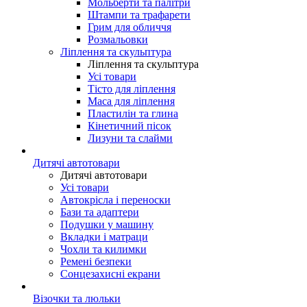
Мольберти та палітри
Штампи та трафарети
Грим для обличчя
Розмальовки
Ліплення та скульптура
Ліплення та скульптура
Усі товари
Тісто для ліплення
Маса для ліплення
Пластилін та глина
Кінетичний пісок
Лизуни та слайми
Дитячі автотовари
Дитячі автотовари
Усі товари
Автокрісла і переноски
Бази та адаптери
Подушки у машину
Вкладки і матраци
Чохли та килимки
Ремені безпеки
Сонцезахисні екрани
Візочки та люльки