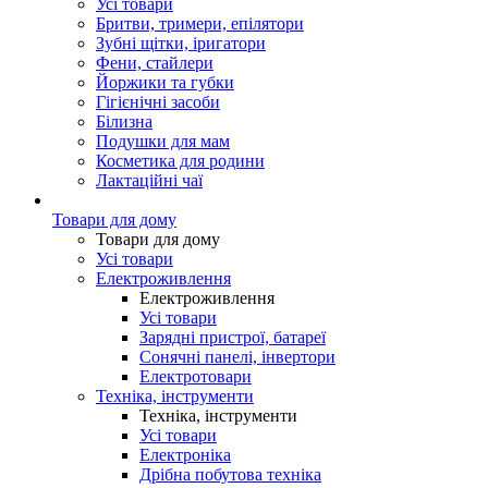
Усі товари
Бритви, тримери, епілятори
Зубні щітки, іригатори
Фени, стайлери
Йоржики та губки
Гігієнічні засоби
Білизна
Подушки для мам
Косметика для родини
Лактаційні чаї
Товари для дому
Товари для дому
Усі товари
Електроживлення
Електроживлення
Усі товари
Зарядні пристрої, батареї
Сонячні панелі, інвертори
Електротовари
Техніка, інструменти
Техніка, інструменти
Усі товари
Електроніка
Дрібна побутова техніка