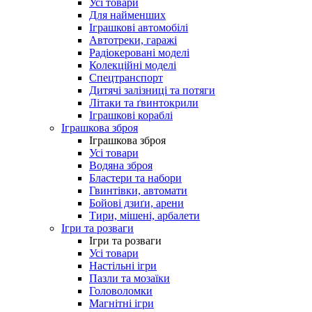
Усі товари
Для найменших
Іграшкові автомобілі
Автотреки, гаражі
Радіокеровані моделі
Колекційні моделі
Спецтранспорт
Дитячі залізниці та потяги
Літаки та ґвинтокрили
Іграшкові кораблі
Іграшкова зброя
Іграшкова зброя
Усі товари
Водяна зброя
Бластери та набори
Гвинтівки, автомати
Бойові дзиґи, арени
Тири, мішені, арбалети
Ігри та розваги
Ігри та розваги
Усі товари
Настільні ігри
Пазли та мозаїки
Головоломки
Магнітні ігри