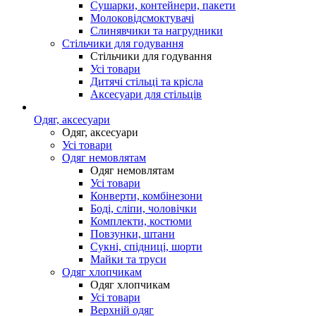
Сушарки, контейнери, пакети
Молоковідсмоктувачі
Слинявчики та нагрудники
Стільчики для годування
Стільчики для годування
Усі товари
Дитячі стільці та крісла
Аксесуари для стільців
Одяг, аксесуари
Одяг, аксесуари
Усі товари
Одяг немовлятам
Одяг немовлятам
Усі товари
Конверти, комбінезони
Боді, сліпи, чоловічки
Комплекти, костюми
Повзунки, штани
Сукні, спідниці, шорти
Майки та труси
Одяг хлопчикам
Одяг хлопчикам
Усі товари
Верхній одяг