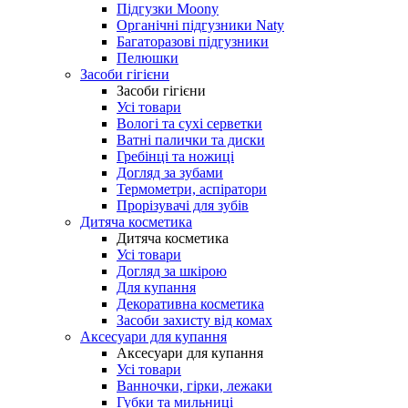
Підгузки Moony
Органічні підгузники Naty
Багаторазові підгузники
Пелюшки
Засоби гігієни
Засоби гігієни
Усі товари
Вологі та сухі серветки
Ватні палички та диски
Гребінці та ножиці
Догляд за зубами
Термометри, аспіратори
Прорізувачі для зубів
Дитяча косметика
Дитяча косметика
Усі товари
Догляд за шкірою
Для купання
Декоративна косметика
Засоби захисту від комах
Аксесуари для купання
Аксесуари для купання
Усі товари
Ванночки, гірки, лежаки
Губки та мильниці