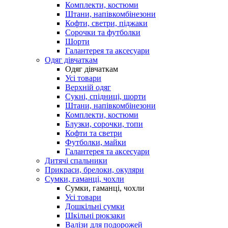
Комплекти, костюми
Штани, напівкомбінезони
Кофти, светри, піджаки
Сорочки та футболки
Шорти
Галантерея та аксесуари
Одяг дівчаткам
Одяг дівчаткам
Усі товари
Верхній одяг
Сукні, спідниці, шорти
Штани, напівкомбінезони
Комплекти, костюми
Блузки, сорочки, топи
Кофти та светри
Футболки, майки
Галантерея та аксесуари
Дитячі спальники
Прикраси, брелоки, окуляри
Сумки, гаманці, чохли
Сумки, гаманці, чохли
Усі товари
Дошкільні сумки
Шкільні рюкзаки
Валізи для подорожей