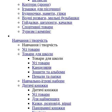
Коптери (дрони)
Іграшки для пісочниці
Будиночки, намети, гірки
Водні розваги, мильні бульбашки
Гойдалки, шезлонги, качалки
Спортивні товари
Туризм і кемпінг
Навчання і творчість
Навчання і творчість
Усі товари
Товари для школи
Товари для школи
Усі товари
Канцелярія
Зошити та альбоми
Пенали та папки
Навчально-ігрові набори
Дитячі книжки
Дитячі книжки
Усі товари
Для найменших
Казки, розповіді, вірші
Панорамні книжки