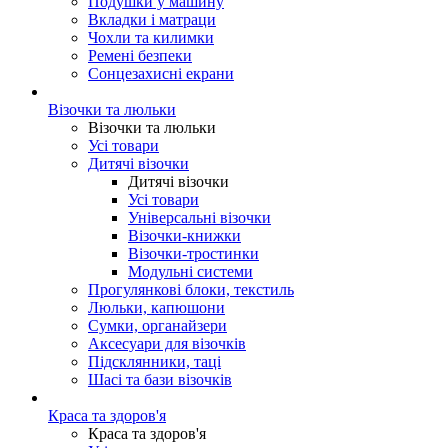
Подушки у машину
Вкладки і матраци
Чохли та килимки
Ремені безпеки
Сонцезахисні екрани
Візочки та люльки
Візочки та люльки
Усі товари
Дитячі візочки
Дитячі візочки
Усі товари
Універсальні візочки
Візочки-книжки
Візочки-тростинки
Модульні системи
Прогулянкові блоки, текстиль
Люльки, капюшони
Сумки, органайзери
Аксесуари для візочків
Підсклянники, таці
Шасі та бази візочків
Краса та здоров'я
Краса та здоров'я