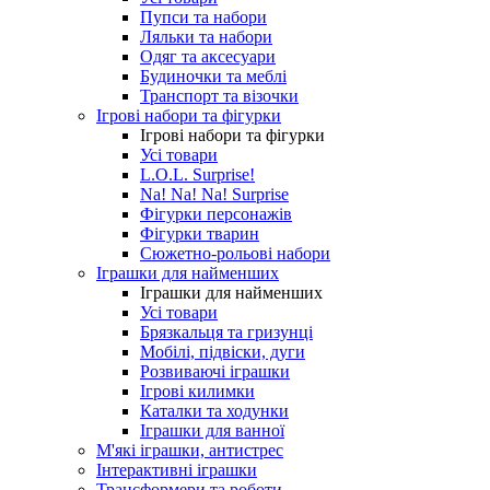
Пупси та набори
Ляльки та набори
Одяг та аксесуари
Будиночки та меблі
Транспорт та візочки
Ігрові набори та фігурки
Ігрові набори та фігурки
Усі товари
L.O.L. Surprise!
Na! Na! Na! Surprise
Фігурки персонажів
Фігурки тварин
Сюжетно-рольові набори
Іграшки для найменших
Іграшки для найменших
Усі товари
Брязкальця та гризунці
Мобілі, підвіски, дуги
Розвиваючі іграшки
Ігрові килимки
Каталки та ходунки
Іграшки для ванної
М'які іграшки, антистрес
Інтерактивні іграшки
Трансформери та роботи