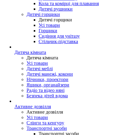
Кола та комірці для плавання
Дитячі рушники
Дитячі горщики
Дитячі горщики
Усі товари
Горщики
Сидіння для унітазу
Стільчик-підставка
Дитяча кімната
Дитяча кімната
Усі товари
Дитячі меблі
Дитячі манежі, кокони
Нічники, проектори
Ящики, органайзери
Радіо та відео няні
Безпека дітей вдома
Активне дозвілля
Активне дозвілля
Усі товари
Слінги та кенгуру
Транспортні засоби
Транспортні засоби