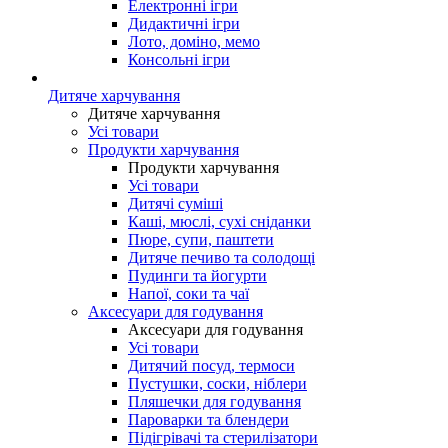
Електронні ігри
Дидактичні ігри
Лото, доміно, мемо
Консольні ігри
Дитяче харчування
Дитяче харчування
Усі товари
Продукти харчування
Продукти харчування
Усі товари
Дитячі суміші
Каші, мюслі, сухі сніданки
Пюре, супи, паштети
Дитяче печиво та солодощі
Пудинги та йогурти
Напої, соки та чаї
Аксесуари для годування
Аксесуари для годування
Усі товари
Дитячий посуд, термоси
Пустушки, соски, ніблери
Пляшечки для годування
Пароварки та блендери
Підігрівачі та стерилізатори