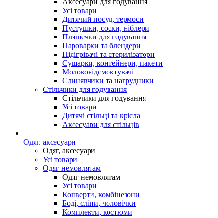
Аксесуари для годування
Усі товари
Дитячий посуд, термоси
Пустушки, соски, ніблери
Пляшечки для годування
Пароварки та блендери
Підігрівачі та стерилізатори
Сушарки, контейнери, пакети
Молоковідсмоктувачі
Слинявчики та нагрудники
Стільчики для годування
Стільчики для годування
Усі товари
Дитячі стільці та крісла
Аксесуари для стільців
Одяг, аксесуари
Одяг, аксесуари
Усі товари
Одяг немовлятам
Одяг немовлятам
Усі товари
Конверти, комбінезони
Боді, сліпи, чоловічки
Комплекти, костюми