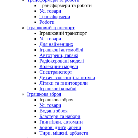
Трансформери та роботи
Усі товари
Трансформери
Роботи
Іграшковий транспорт
Іграшковий транспорт
Усі товари
Для найменших
Іграшкові автомобілі
Автотреки, гаражі
Радіокеровані моделі
Колекційні моделі
Спецтранспорт
Дитячі залізниці та потяги
Літаки та ґвинтокрили
Іграшкові кораблі
Іграшкова зброя
Іграшкова зброя
Усі товари
Водяна зброя
Бластери та набори
Гвинтівки, автомати
Бойові дзиґи, арени
Тири, мішені, арбалети