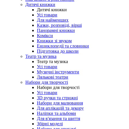
Дитячі книжки
Дитячі книжки
Усі товари
Для найменших
Казки, розповіді, вірші
Панорамні книжки
Комікси
Книжки зі звуком
Енциклопедії та словники
Підготовка до школи
Театр та музика
Театр та музика
Усі товари
Музичні інструменти
Лялькові театри
Набори для творчості
Набори для творчості
Усі товари
3D ручки та стрижні
Набори для малювання
Для аплікацій та декору
Наліпки та альбоми
Для в'язання та шиття
Збірні моделі
Набори для оригамі