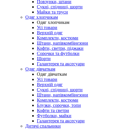
Повзунки, штани
Сукні, спідниці, шорти
Майки та труси
Одяг хлопчикам
Одяг хлопчикам
Усі товари
Верхній одяг
Комплекти, костюми
Штани, напівкомбінезони
Кофти, светри, піджаки
Сорочки та футболки
Шорти
Галантерея та аксесуари
Одяг дівчаткам
Одяг дівчаткам
Усі товари
Верхній одяг
Сукні, спідниці, шорти
Штани, напівкомбінезони
Комплекти, костюми
Блузки, сорочки, топи
Кофти та светри
Футболки, майки
Галантерея та аксесуари
Дитячі спальники