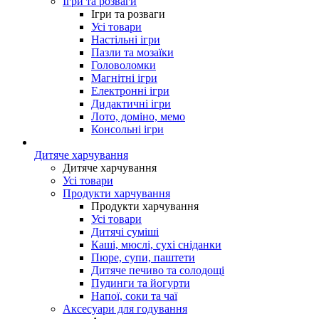
Ігри та розваги
Ігри та розваги
Усі товари
Настільні ігри
Пазли та мозаїки
Головоломки
Магнітні ігри
Електронні ігри
Дидактичні ігри
Лото, доміно, мемо
Консольні ігри
Дитяче харчування
Дитяче харчування
Усі товари
Продукти харчування
Продукти харчування
Усі товари
Дитячі суміші
Каші, мюслі, сухі сніданки
Пюре, супи, паштети
Дитяче печиво та солодощі
Пудинги та йогурти
Напої, соки та чаї
Аксесуари для годування