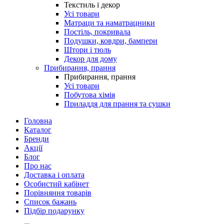
Текстиль і декор
Усі товари
Матраци та наматрацники
Постіль, покривала
Подушки, ковдри, бампери
Штори і тюль
Декор для дому
Прибирання, прання
Прибирання, прання
Усі товари
Побутова хімія
Приладдя для прання та сушки
Головна
Каталог
Бренди
Акції
Блог
Про нас
Доставка і оплата
Особистий кабінет
Порівняння товарів
Список бажань
Підбір подарунку