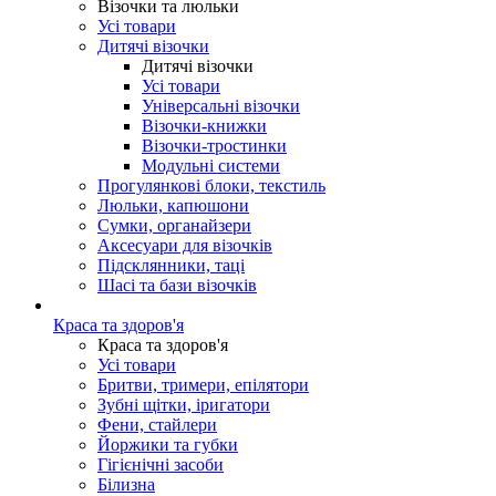
Візочки та люльки
Усі товари
Дитячі візочки
Дитячі візочки
Усі товари
Універсальні візочки
Візочки-книжки
Візочки-тростинки
Модульні системи
Прогулянкові блоки, текстиль
Люльки, капюшони
Сумки, органайзери
Аксесуари для візочків
Підсклянники, таці
Шасі та бази візочків
Краса та здоров'я
Краса та здоров'я
Усі товари
Бритви, тримери, епілятори
Зубні щітки, іригатори
Фени, стайлери
Йоржики та губки
Гігієнічні засоби
Білизна