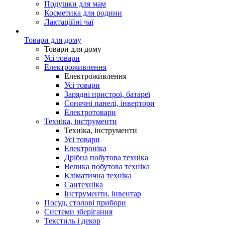
Подушки для мам
Косметика для родини
Лактаційні чаї
Товари для дому
Товари для дому
Усі товари
Електроживлення
Електроживлення
Усі товари
Зарядні пристрої, батареї
Сонячні панелі, інвертори
Електротовари
Техніка, інструменти
Техніка, інструменти
Усі товари
Електроніка
Дрібна побутова техніка
Велика побутова техніка
Кліматична техніка
Сантехніка
Інструменти, інвентар
Посуд, столові прибори
Системи зберігання
Текстиль і декор