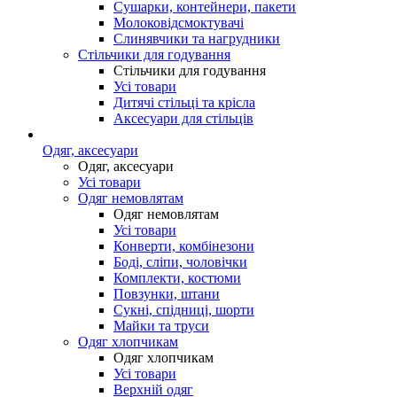
Сушарки, контейнери, пакети
Молоковідсмоктувачі
Слинявчики та нагрудники
Стільчики для годування
Стільчики для годування
Усі товари
Дитячі стільці та крісла
Аксесуари для стільців
Одяг, аксесуари
Одяг, аксесуари
Усі товари
Одяг немовлятам
Одяг немовлятам
Усі товари
Конверти, комбінезони
Боді, сліпи, чоловічки
Комплекти, костюми
Повзунки, штани
Сукні, спідниці, шорти
Майки та труси
Одяг хлопчикам
Одяг хлопчикам
Усі товари
Верхній одяг