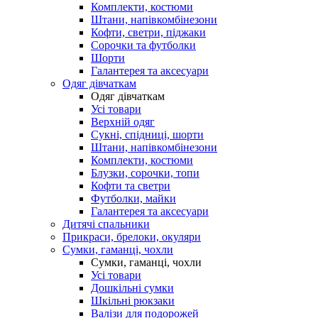
Комплекти, костюми
Штани, напівкомбінезони
Кофти, светри, піджаки
Сорочки та футболки
Шорти
Галантерея та аксесуари
Одяг дівчаткам
Одяг дівчаткам
Усі товари
Верхній одяг
Сукні, спідниці, шорти
Штани, напівкомбінезони
Комплекти, костюми
Блузки, сорочки, топи
Кофти та светри
Футболки, майки
Галантерея та аксесуари
Дитячі спальники
Прикраси, брелоки, окуляри
Сумки, гаманці, чохли
Сумки, гаманці, чохли
Усі товари
Дошкільні сумки
Шкільні рюкзаки
Валізи для подорожей