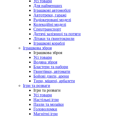
Усі товари
Для найменших
Іграшкові автомобілі
Автотреки, гаражі
Радіокеровані моделі
Колекційні моделі
Спецтранспорт
Дитячі залізниці та потяги
Літаки та ґвинтокрили
Іграшкові кораблі
Іграшкова зброя
Іграшкова зброя
Усі товари
Водяна зброя
Бластери та набори
Гвинтівки, автомати
Бойові дзиґи, арени
Тири, мішені, арбалети
Ігри та розваги
Ігри та розваги
Усі товари
Настільні ігри
Пазли та мозаїки
Головоломки
Магнітні ігри