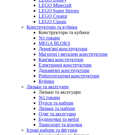
LEGO Minecraft
LEGO Super Heroes
LEGO Creator
LEGO Classic
Конструктори та кубики
Конструктори та кубики
Усі товари
MEGA BLOKS
Дерев'яні конструктори
Магнітні і металеві конструктори
Кам'яні конструктори
Електронні конструктори
Динамічні конструктори
Робототехнічні конструктори
Кубики
Ляльки та аксесуари
Ляльки та аксесуари
Усі товари
Пупси та набори
Ляльки та набори
Одяг та аксесуари
Будиночки та меблі
Транспорт та візочки
Ігрові набори та фігурки