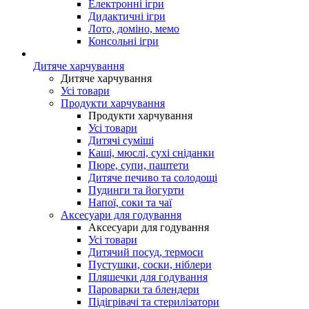
Електронні ігри
Дидактичні ігри
Лото, доміно, мемо
Консольні ігри
Дитяче харчування
Дитяче харчування
Усі товари
Продукти харчування
Продукти харчування
Усі товари
Дитячі суміші
Каші, мюслі, сухі сніданки
Пюре, супи, паштети
Дитяче печиво та солодощі
Пудинги та йогурти
Напої, соки та чаї
Аксесуари для годування
Аксесуари для годування
Усі товари
Дитячий посуд, термоси
Пустушки, соски, ніблери
Пляшечки для годування
Пароварки та блендери
Підігрівачі та стерилізатори