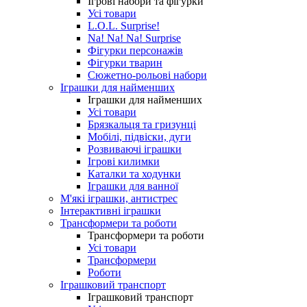
Ігрові набори та фігурки
Усі товари
L.O.L. Surprise!
Na! Na! Na! Surprise
Фігурки персонажів
Фігурки тварин
Сюжетно-рольові набори
Іграшки для найменших
Іграшки для найменших
Усі товари
Брязкальця та гризунці
Мобілі, підвіски, дуги
Розвиваючі іграшки
Ігрові килимки
Каталки та ходунки
Іграшки для ванної
М'які іграшки, антистрес
Інтерактивні іграшки
Трансформери та роботи
Трансформери та роботи
Усі товари
Трансформери
Роботи
Іграшковий транспорт
Іграшковий транспорт