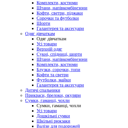
Комплекти, костюми
Штани, напівкомбінезони
Кофти, светри, піджаки
Сорочки та футболки
Шорти
Галантерея та аксесуари
Одяг дівчаткам
Одяг дівчаткам
Усі товари
Верхній одяг
Сукні, спідниці, шорти
Штани, напівкомбінезони
Комплекти, костюми
Блузки, сорочки, топи
Кофти та светри
Футболки, майки
Галантерея та аксесуари
Дитячі спальники
Прикраси, брелоки, окуляри
Сумки, гаманці, чохли
Сумки, гаманці, чохли
Усі товари
Дошкільні сумки
Шкільні рюкзаки
Валізи для подорожей