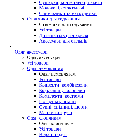
Сушарки, контейнери, пакети
Молоковідсмоктувачі
Слинявчики та нагрудники
Стільчики для годування
Стільчики для годування
Усі товари
Дитячі стільці та крісла
Аксесуари для стільців
Одяг, аксесуари
Одяг, аксесуари
Усі товари
Одяг немовлятам
Одяг немовлятам
Усі товари
Конверти, комбінезони
Боді, сліпи, чоловічки
Комплекти, костюми
Повзунки, штани
Сукні, спідниці, шорти
Майки та труси
Одяг хлопчикам
Одяг хлопчикам
Усі товари
Верхній одяг