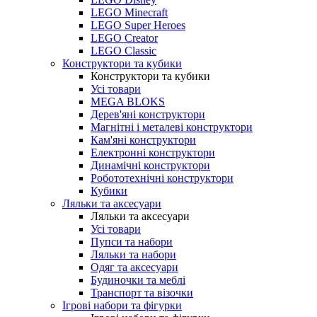
LEGO Minecraft
LEGO Super Heroes
LEGO Creator
LEGO Classic
Конструктори та кубики
Конструктори та кубики
Усі товари
MEGA BLOKS
Дерев'яні конструктори
Магнітні і металеві конструктори
Кам'яні конструктори
Електронні конструктори
Динамічні конструктори
Робототехнічні конструктори
Кубики
Ляльки та аксесуари
Ляльки та аксесуари
Усі товари
Пупси та набори
Ляльки та набори
Одяг та аксесуари
Будиночки та меблі
Транспорт та візочки
Ігрові набори та фігурки