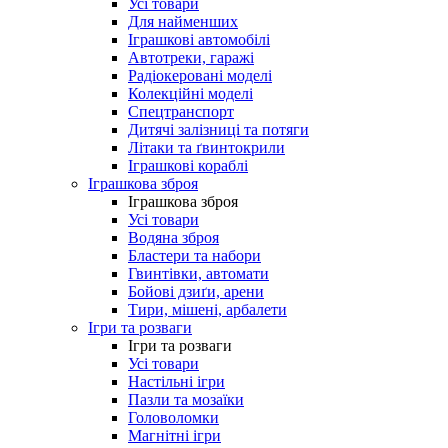
Усі товари
Для найменших
Іграшкові автомобілі
Автотреки, гаражі
Радіокеровані моделі
Колекційні моделі
Спецтранспорт
Дитячі залізниці та потяги
Літаки та ґвинтокрили
Іграшкові кораблі
Іграшкова зброя
Іграшкова зброя
Усі товари
Водяна зброя
Бластери та набори
Гвинтівки, автомати
Бойові дзиґи, арени
Тири, мішені, арбалети
Ігри та розваги
Ігри та розваги
Усі товари
Настільні ігри
Пазли та мозаїки
Головоломки
Магнітні ігри