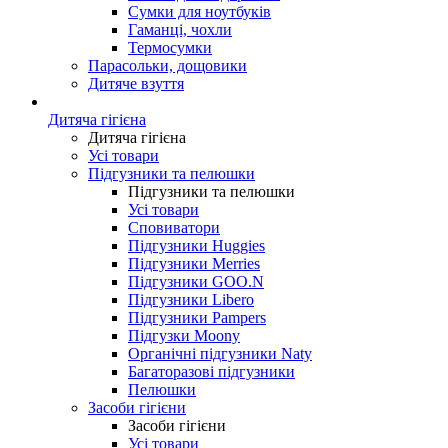
Сумки для ноутбуків
Гаманці, чохли
Термосумки
Парасольки, дощовики
Дитяче взуття
Дитяча гігієна
Дитяча гігієна
Усі товари
Підгузники та пелюшки
Підгузники та пелюшки
Усі товари
Сповиватори
Підгузники Huggies
Підгузники Merries
Підгузники GOO.N
Підгузники Libero
Підгузники Pampers
Підгузки Moony
Органічні підгузники Naty
Багаторазові підгузники
Пелюшки
Засоби гігієни
Засоби гігієни
Усі товари