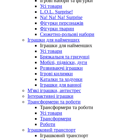
Ігрові набори та фігурки
Усі товари
L.O.L. Surprise!
Na! Na! Na! Surprise
Фігурки персонажів
Фігурки тварин
Сюжетно-рольові набори
Іграшки для найменших
Іграшки для найменших
Усі товари
Брязкальця та гризунці
Мобілі, підвіски, дуги
Розвиваючі іграшки
Ігрові килимки
Каталки та ходунки
Іграшки для ванної
М'які іграшки, антистрес
Інтерактивні іграшки
Трансформери та роботи
Трансформери та роботи
Усі товари
Трансформери
Роботи
Іграшковий транспорт
Іграшковий транспорт