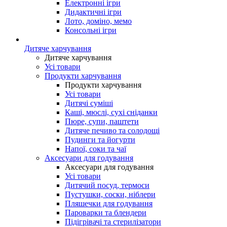
Електронні ігри
Дидактичні ігри
Лото, доміно, мемо
Консольні ігри
Дитяче харчування
Дитяче харчування
Усі товари
Продукти харчування
Продукти харчування
Усі товари
Дитячі суміші
Каші, мюслі, сухі сніданки
Пюре, супи, паштети
Дитяче печиво та солодощі
Пудинги та йогурти
Напої, соки та чаї
Аксесуари для годування
Аксесуари для годування
Усі товари
Дитячий посуд, термоси
Пустушки, соски, ніблери
Пляшечки для годування
Пароварки та блендери
Підігрівачі та стерилізатори