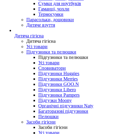
Сумки для ноутбуків
Гаманці, чохли
Термосумки
Парасольки, дощовики
Дитяче взуття
Дитяча гігієна
Дитяча гігієна
Усі товари
Підгузники та пелюшки
Підгузники та пелюшки
Усі товари
Сповиватори
Підгузники Huggies
Підгузники Merries
Підгузники GOO.N
Підгузники Libero
Підгузники Pampers
Підгузки Moony
Органічні підгузники Naty
Багаторазові підгузники
Пелюшки
Засоби гігієни
Засоби гігієни
Усі товари