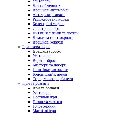
Усі товари
Для найменших
Іграшкові автомобілі
Автотреки, гаражі
Радіокеровані моделі
Колекційні моделі
Спецтранспорт
Дитячі залізниці та потяги
Літаки та ґвинтокрили
Іграшкові кораблі
Іграшкова зброя
Іграшкова зброя
Усі товари
Водяна зброя
Бластери та набори
Гвинтівки, автомати
Бойові дзиґи, арени
Тири, мішені, арбалети
Ігри та розваги
Ігри та розваги
Усі товари
Настільні ігри
Пазли та мозаїки
Головоломки
Магнітні ігри