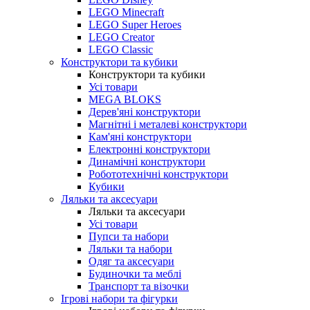
LEGO Minecraft
LEGO Super Heroes
LEGO Creator
LEGO Classic
Конструктори та кубики
Конструктори та кубики
Усі товари
MEGA BLOKS
Дерев'яні конструктори
Магнітні і металеві конструктори
Кам'яні конструктори
Електронні конструктори
Динамічні конструктори
Робототехнічні конструктори
Кубики
Ляльки та аксесуари
Ляльки та аксесуари
Усі товари
Пупси та набори
Ляльки та набори
Одяг та аксесуари
Будиночки та меблі
Транспорт та візочки
Ігрові набори та фігурки