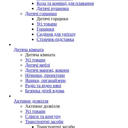
Кола та комірці для плавання
Дитячі рушники
Дитячі горщики
Дитячі горщики
Усі товари
Горщики
Сидіння для унітазу
Стільчик-підставка
Дитяча кімната
Дитяча кімната
Усі товари
Дитячі меблі
Дитячі манежі, кокони
Нічники, проектори
Ящики, органайзери
Радіо та відео няні
Безпека дітей вдома
Активне дозвілля
Активне дозвілля
Усі товари
Слінги та кенгуру
Транспортні засоби
Транспортні засоби