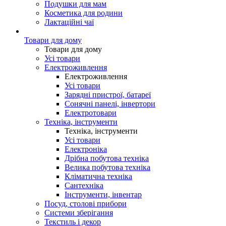
Подушки для мам
Косметика для родини
Лактаційні чаї
Товари для дому
Товари для дому
Усі товари
Електроживлення
Електроживлення
Усі товари
Зарядні пристрої, батареї
Сонячні панелі, інвертори
Електротовари
Техніка, інструменти
Техніка, інструменти
Усі товари
Електроніка
Дрібна побутова техніка
Велика побутова техніка
Кліматична техніка
Сантехніка
Інструменти, інвентар
Посуд, столові прибори
Системи зберігання
Текстиль і декор