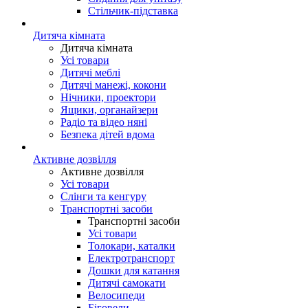
Стільчик-підставка
Дитяча кімната
Дитяча кімната
Усі товари
Дитячі меблі
Дитячі манежі, кокони
Нічники, проектори
Ящики, органайзери
Радіо та відео няні
Безпека дітей вдома
Активне дозвілля
Активне дозвілля
Усі товари
Слінги та кенгуру
Транспортні засоби
Транспортні засоби
Усі товари
Толокари, каталки
Електротранспорт
Дошки для катання
Дитячі самокати
Велосипеди
Біговели