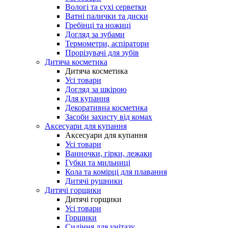
Вологі та сухі серветки
Ватні палички та диски
Гребінці та ножиці
Догляд за зубами
Термометри, аспіратори
Прорізувачі для зубів
Дитяча косметика
Дитяча косметика
Усі товари
Догляд за шкірою
Для купання
Декоративна косметика
Засоби захисту від комах
Аксесуари для купання
Аксесуари для купання
Усі товари
Ванночки, гірки, лежаки
Губки та мильниці
Кола та комірці для плавання
Дитячі рушники
Дитячі горщики
Дитячі горщики
Усі товари
Горщики
Сидіння для унітазу