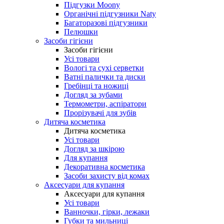
Підгузки Moony
Органічні підгузники Naty
Багаторазові підгузники
Пелюшки
Засоби гігієни
Засоби гігієни
Усі товари
Вологі та сухі серветки
Ватні палички та диски
Гребінці та ножиці
Догляд за зубами
Термометри, аспіратори
Прорізувачі для зубів
Дитяча косметика
Дитяча косметика
Усі товари
Догляд за шкірою
Для купання
Декоративна косметика
Засоби захисту від комах
Аксесуари для купання
Аксесуари для купання
Усі товари
Ванночки, гірки, лежаки
Губки та мильниці