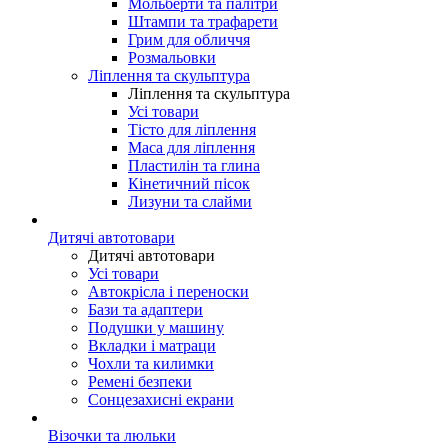
Мольберти та палітри
Штампи та трафарети
Грим для обличчя
Розмальовки
Ліплення та скульптура
Ліплення та скульптура
Усі товари
Тісто для ліплення
Маса для ліплення
Пластилін та глина
Кінетичний пісок
Лизуни та слайми
Дитячі автотовари
Дитячі автотовари
Усі товари
Автокрісла і переноски
Бази та адаптери
Подушки у машину
Вкладки і матраци
Чохли та килимки
Ремені безпеки
Сонцезахисні екрани
Візочки та люльки