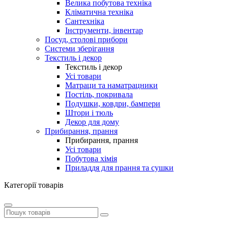
Велика побутова техніка
Кліматична техніка
Сантехніка
Інструменти, інвентар
Посуд, столові прибори
Системи зберігання
Текстиль і декор
Текстиль і декор
Усі товари
Матраци та наматрацники
Постіль, покривала
Подушки, ковдри, бампери
Штори і тюль
Декор для дому
Прибирання, прання
Прибирання, прання
Усі товари
Побутова хімія
Приладдя для прання та сушки
Категорії товарів