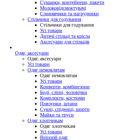
Сушарки, контейнери, пакети
Молоковідсмоктувачі
Слинявчики та нагрудники
Стільчики для годування
Стільчики для годування
Усі товари
Дитячі стільці та крісла
Аксесуари для стільців
Одяг, аксесуари
Одяг, аксесуари
Усі товари
Одяг немовлятам
Одяг немовлятам
Усі товари
Конверти, комбінезони
Боді, сліпи, чоловічки
Комплекти, костюми
Повзунки, штани
Сукні, спідниці, шорти
Майки та труси
Одяг хлопчикам
Одяг хлопчикам
Усі товари
Верхній одяг