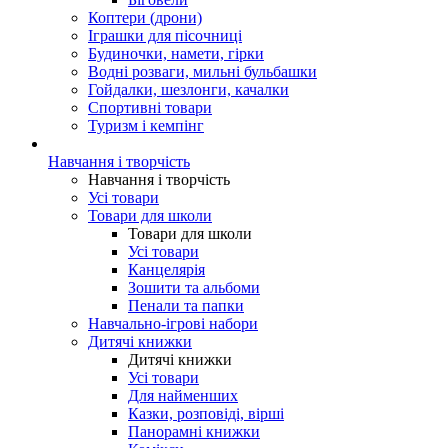
Коптери (дрони)
Іграшки для пісочниці
Будиночки, намети, гірки
Водні розваги, мильні бульбашки
Гойдалки, шезлонги, качалки
Спортивні товари
Туризм і кемпінг
Навчання і творчість
Навчання і творчість
Усі товари
Товари для школи
Товари для школи
Усі товари
Канцелярія
Зошити та альбоми
Пенали та папки
Навчально-ігрові набори
Дитячі книжки
Дитячі книжки
Усі товари
Для найменших
Казки, розповіді, вірші
Панорамні книжки