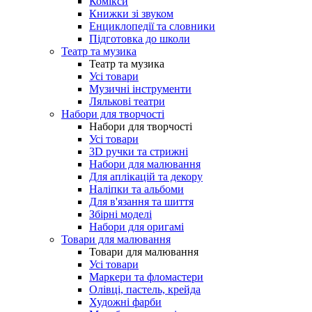
Комікси
Книжки зі звуком
Енциклопедії та словники
Підготовка до школи
Театр та музика
Театр та музика
Усі товари
Музичні інструменти
Лялькові театри
Набори для творчості
Набори для творчості
Усі товари
3D ручки та стрижні
Набори для малювання
Для аплікацій та декору
Наліпки та альбоми
Для в'язання та шиття
Збірні моделі
Набори для оригамі
Товари для малювання
Товари для малювання
Усі товари
Маркери та фломастери
Олівці, пастель, крейда
Художні фарби