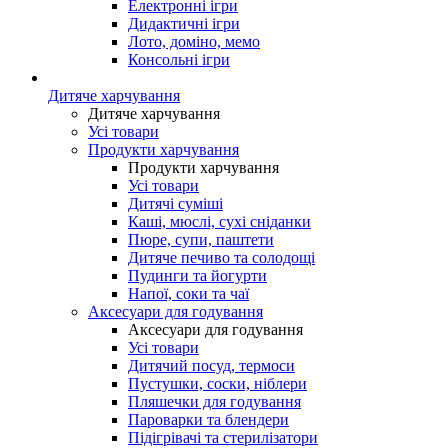
Електронні ігри
Дидактичні ігри
Лото, доміно, мемо
Консольні ігри
Дитяче харчування
Дитяче харчування
Усі товари
Продукти харчування
Продукти харчування
Усі товари
Дитячі суміші
Каші, мюслі, сухі сніданки
Пюре, супи, паштети
Дитяче печиво та солодощі
Пудинги та йогурти
Напої, соки та чаї
Аксесуари для годування
Аксесуари для годування
Усі товари
Дитячий посуд, термоси
Пустушки, соски, ніблери
Пляшечки для годування
Пароварки та блендери
Підігрівачі та стерилізатори