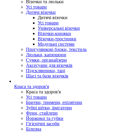
Візочки та люльки
Усі товари
Дитячі візочки
Дитячі візочки
Усі товари
Універсальні візочки
Візочки-книжки
Візочки-тростинки
Модульні системи
Прогулянкові блоки, текстиль
Люльки, капюшони
Сумки, органайзери
Аксесуари для візочків
Підсклянники, таці
Шасі та бази візочків
Краса та здоров'я
Краса та здоров'я
Усі товари
Бритви, тримери, епілятори
Зубні щітки, іригатори
Фени, стайлери
Йоржики та губки
Гігієнічні засоби
Білизна