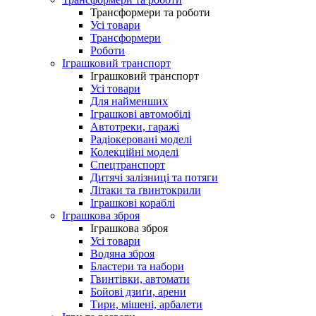
Трансформери та роботи
Усі товари
Трансформери
Роботи
Іграшковий транспорт
Іграшковий транспорт
Усі товари
Для найменших
Іграшкові автомобілі
Автотреки, гаражі
Радіокеровані моделі
Колекційні моделі
Спецтранспорт
Дитячі залізниці та потяги
Літаки та ґвинтокрили
Іграшкові кораблі
Іграшкова зброя
Іграшкова зброя
Усі товари
Водяна зброя
Бластери та набори
Гвинтівки, автомати
Бойові дзиґи, арени
Тири, мішені, арбалети