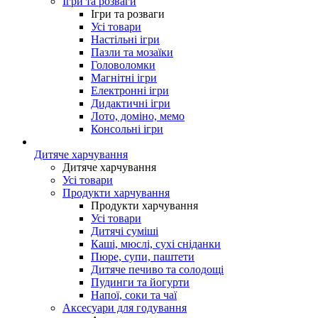
Ігри та розваги
Ігри та розваги
Усі товари
Настільні ігри
Пазли та мозаїки
Головоломки
Магнітні ігри
Електронні ігри
Дидактичні ігри
Лото, доміно, мемо
Консольні ігри
Дитяче харчування
Дитяче харчування
Усі товари
Продукти харчування
Продукти харчування
Усі товари
Дитячі суміші
Каші, мюслі, сухі сніданки
Пюре, супи, паштети
Дитяче печиво та солодощі
Пудинги та йогурти
Напої, соки та чаї
Аксесуари для годування