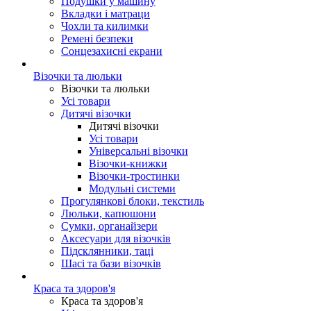
Подушки у машину
Вкладки і матраци
Чохли та килимки
Ремені безпеки
Сонцезахисні екрани
Візочки та люльки
Візочки та люльки
Усі товари
Дитячі візочки
Дитячі візочки
Усі товари
Універсальні візочки
Візочки-книжки
Візочки-тростинки
Модульні системи
Прогулянкові блоки, текстиль
Люльки, капюшони
Сумки, органайзери
Аксесуари для візочків
Підсклянники, таці
Шасі та бази візочків
Краса та здоров'я
Краса та здоров'я