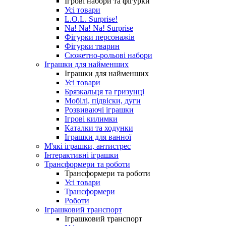
Ігрові набори та фігурки
Усі товари
L.O.L. Surprise!
Na! Na! Na! Surprise
Фігурки персонажів
Фігурки тварин
Сюжетно-рольові набори
Іграшки для найменших
Іграшки для найменших
Усі товари
Брязкальця та гризунці
Мобілі, підвіски, дуги
Розвиваючі іграшки
Ігрові килимки
Каталки та ходунки
Іграшки для ванної
М'які іграшки, антистрес
Інтерактивні іграшки
Трансформери та роботи
Трансформери та роботи
Усі товари
Трансформери
Роботи
Іграшковий транспорт
Іграшковий транспорт