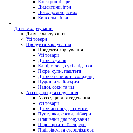
Електронні ігри
Дидактичні ігри
Лото, доміно, мемо
Консольні ігри
Дитяче харчування
Дитяче харчування
Усі товари
Продукти харчування
Продукти харчування
Усі товари
Дитячі суміші
Каші, мюслі, сухі сніданки
Пюре, супи, паштети
Дитяче печиво та солодощі
Пудинги та йогурти
Напої, соки та чаї
Аксесуари для годування
Аксесуари для годування
Усі товари
Дитячий посуд, термоси
Пустушки, соски, ніблери
Пляшечки для годування
Пароварки та блендери
Підігрівачі та стерилізатори