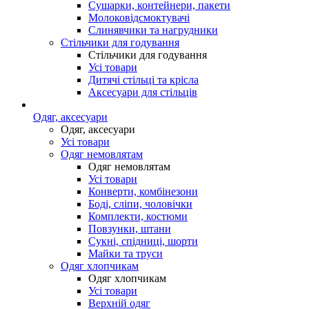
Сушарки, контейнери, пакети
Молоковідсмоктувачі
Слинявчики та нагрудники
Стільчики для годування
Стільчики для годування
Усі товари
Дитячі стільці та крісла
Аксесуари для стільців
Одяг, аксесуари
Одяг, аксесуари
Усі товари
Одяг немовлятам
Одяг немовлятам
Усі товари
Конверти, комбінезони
Боді, сліпи, чоловічки
Комплекти, костюми
Повзунки, штани
Сукні, спідниці, шорти
Майки та труси
Одяг хлопчикам
Одяг хлопчикам
Усі товари
Верхній одяг