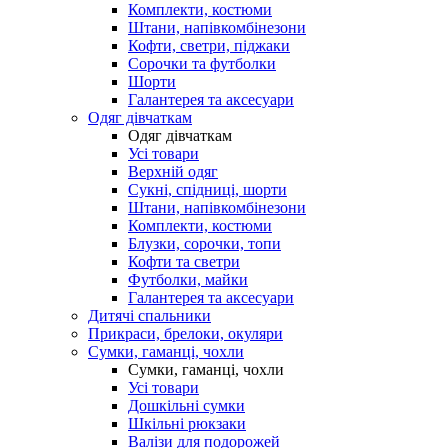
Комплекти, костюми
Штани, напівкомбінезони
Кофти, светри, піджаки
Сорочки та футболки
Шорти
Галантерея та аксесуари
Одяг дівчаткам
Одяг дівчаткам
Усі товари
Верхній одяг
Сукні, спідниці, шорти
Штани, напівкомбінезони
Комплекти, костюми
Блузки, сорочки, топи
Кофти та светри
Футболки, майки
Галантерея та аксесуари
Дитячі спальники
Прикраси, брелоки, окуляри
Сумки, гаманці, чохли
Сумки, гаманці, чохли
Усі товари
Дошкільні сумки
Шкільні рюкзаки
Валізи для подорожей