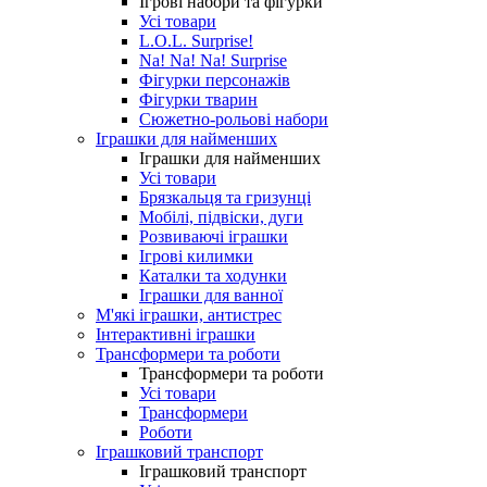
Ігрові набори та фігурки
Усі товари
L.O.L. Surprise!
Na! Na! Na! Surprise
Фігурки персонажів
Фігурки тварин
Сюжетно-рольові набори
Іграшки для найменших
Іграшки для найменших
Усі товари
Брязкальця та гризунці
Мобілі, підвіски, дуги
Розвиваючі іграшки
Ігрові килимки
Каталки та ходунки
Іграшки для ванної
М'які іграшки, антистрес
Інтерактивні іграшки
Трансформери та роботи
Трансформери та роботи
Усі товари
Трансформери
Роботи
Іграшковий транспорт
Іграшковий транспорт