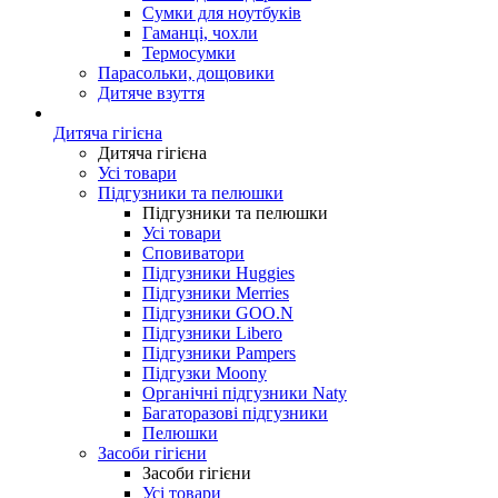
Сумки для ноутбуків
Гаманці, чохли
Термосумки
Парасольки, дощовики
Дитяче взуття
Дитяча гігієна
Дитяча гігієна
Усі товари
Підгузники та пелюшки
Підгузники та пелюшки
Усі товари
Сповиватори
Підгузники Huggies
Підгузники Merries
Підгузники GOO.N
Підгузники Libero
Підгузники Pampers
Підгузки Moony
Органічні підгузники Naty
Багаторазові підгузники
Пелюшки
Засоби гігієни
Засоби гігієни
Усі товари