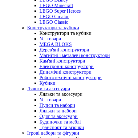
LEGO Minecraft
LEGO Super Heroes
LEGO Creator
LEGO Classic
Конструктори та кубики
Конструктори та кубики
Усі товари
MEGA BLOKS
Дерев'яні конструктори
Магнітні і металеві конструктори
Кам'яні конструктори
Електронні конструктори
Динамічні конструктори
Робототехнічні конструктори
Кубики
Ляльки та аксесуари
Ляльки та аксесуари
Усі товари
Пупси та набори
Ляльки та набори
Одяг та аксесуари
Будиночки та меблі
Транспорт та візочки
Ігрові набори та фігурки