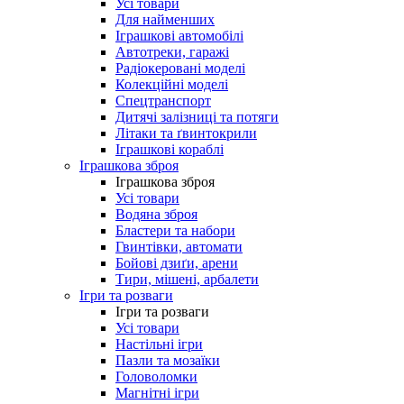
Усі товари
Для найменших
Іграшкові автомобілі
Автотреки, гаражі
Радіокеровані моделі
Колекційні моделі
Спецтранспорт
Дитячі залізниці та потяги
Літаки та ґвинтокрили
Іграшкові кораблі
Іграшкова зброя
Іграшкова зброя
Усі товари
Водяна зброя
Бластери та набори
Гвинтівки, автомати
Бойові дзиґи, арени
Тири, мішені, арбалети
Ігри та розваги
Ігри та розваги
Усі товари
Настільні ігри
Пазли та мозаїки
Головоломки
Магнітні ігри