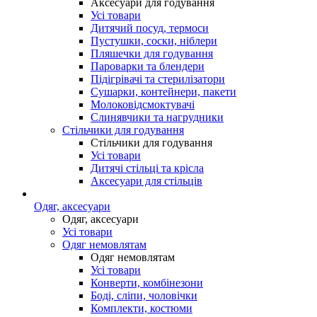
Аксесуари для годування
Усі товари
Дитячий посуд, термоси
Пустушки, соски, ніблери
Пляшечки для годування
Пароварки та блендери
Підігрівачі та стерилізатори
Сушарки, контейнери, пакети
Молоковідсмоктувачі
Слинявчики та нагрудники
Стільчики для годування
Стільчики для годування
Усі товари
Дитячі стільці та крісла
Аксесуари для стільців
Одяг, аксесуари
Одяг, аксесуари
Усі товари
Одяг немовлятам
Одяг немовлятам
Усі товари
Конверти, комбінезони
Боді, сліпи, чоловічки
Комплекти, костюми