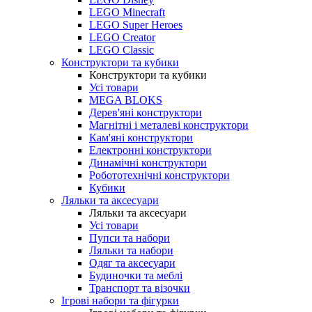
LEGO Minecraft
LEGO Super Heroes
LEGO Creator
LEGO Classic
Конструктори та кубики
Конструктори та кубики
Усі товари
MEGA BLOKS
Дерев'яні конструктори
Магнітні і металеві конструктори
Кам'яні конструктори
Електронні конструктори
Динамічні конструктори
Робототехнічні конструктори
Кубики
Ляльки та аксесуари
Ляльки та аксесуари
Усі товари
Пупси та набори
Ляльки та набори
Одяг та аксесуари
Будиночки та меблі
Транспорт та візочки
Ігрові набори та фігурки