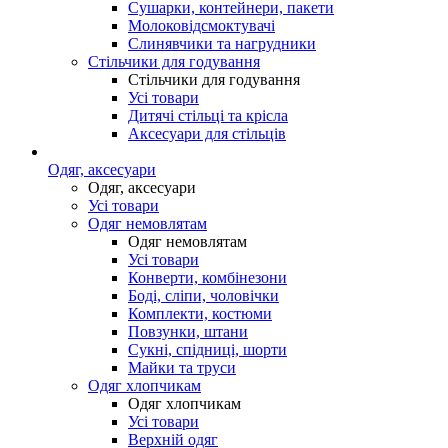
Сушарки, контейнери, пакети
Молоковідсмоктувачі
Слинявчики та нагрудники
Стільчики для годування
Стільчики для годування
Усі товари
Дитячі стільці та крісла
Аксесуари для стільців
Одяг, аксесуари
Одяг, аксесуари
Усі товари
Одяг немовлятам
Одяг немовлятам
Усі товари
Конверти, комбінезони
Боді, сліпи, чоловічки
Комплекти, костюми
Повзунки, штани
Сукні, спідниці, шорти
Майки та труси
Одяг хлопчикам
Одяг хлопчикам
Усі товари
Верхній одяг