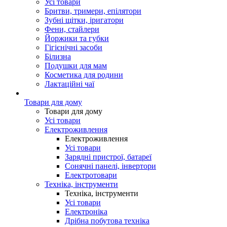
Усі товари
Бритви, тримери, епілятори
Зубні щітки, іригатори
Фени, стайлери
Йоржики та губки
Гігієнічні засоби
Білизна
Подушки для мам
Косметика для родини
Лактаційні чаї
Товари для дому
Товари для дому
Усі товари
Електроживлення
Електроживлення
Усі товари
Зарядні пристрої, батареї
Сонячні панелі, інвертори
Електротовари
Техніка, інструменти
Техніка, інструменти
Усі товари
Електроніка
Дрібна побутова техніка