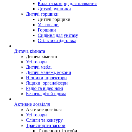
Кола та комірці для плавання
Дитячі рушники
Дитячі горщики
Дитячі горщики
Усі товари
Горщики
Сидіння для унітазу
Стільчик-підставка
Дитяча кімната
Дитяча кімната
Усі товари
Дитячі меблі
Дитячі манежі, кокони
Нічники, проектори
Ящики, органайзери
Радіо та відео няні
Безпека дітей вдома
Активне дозвілля
Активне дозвілля
Усі товари
Слінги та кенгуру
Транспортні засоби
Транспортні засоби