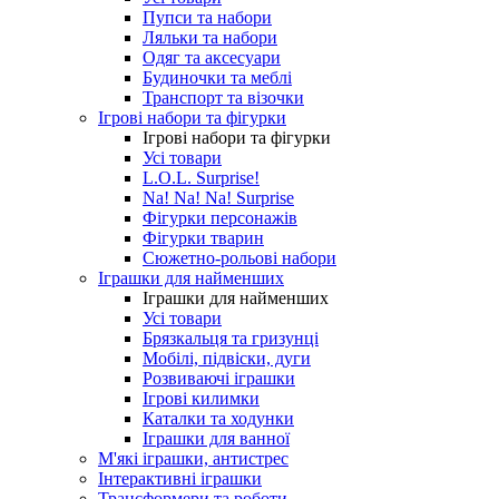
Пупси та набори
Ляльки та набори
Одяг та аксесуари
Будиночки та меблі
Транспорт та візочки
Ігрові набори та фігурки
Ігрові набори та фігурки
Усі товари
L.O.L. Surprise!
Na! Na! Na! Surprise
Фігурки персонажів
Фігурки тварин
Сюжетно-рольові набори
Іграшки для найменших
Іграшки для найменших
Усі товари
Брязкальця та гризунці
Мобілі, підвіски, дуги
Розвиваючі іграшки
Ігрові килимки
Каталки та ходунки
Іграшки для ванної
М'які іграшки, антистрес
Інтерактивні іграшки
Трансформери та роботи