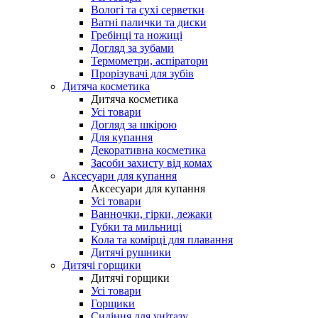
Вологі та сухі серветки
Ватні палички та диски
Гребінці та ножиці
Догляд за зубами
Термометри, аспіратори
Прорізувачі для зубів
Дитяча косметика
Дитяча косметика
Усі товари
Догляд за шкірою
Для купання
Декоративна косметика
Засоби захисту від комах
Аксесуари для купання
Аксесуари для купання
Усі товари
Ванночки, гірки, лежаки
Губки та мильниці
Кола та комірці для плавання
Дитячі рушники
Дитячі горщики
Дитячі горщики
Усі товари
Горщики
Сидіння для унітазу