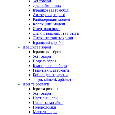
Усі товари
Для найменших
Іграшкові автомобілі
Автотреки, гаражі
Радіокеровані моделі
Колекційні моделі
Спецтранспорт
Дитячі залізниці та потяги
Літаки та ґвинтокрили
Іграшкові кораблі
Іграшкова зброя
Іграшкова зброя
Усі товари
Водяна зброя
Бластери та набори
Гвинтівки, автомати
Бойові дзиґи, арени
Тири, мішені, арбалети
Ігри та розваги
Ігри та розваги
Усі товари
Настільні ігри
Пазли та мозаїки
Головоломки
Магнітні ігри