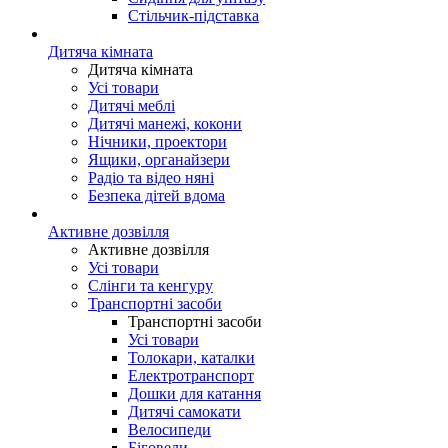
Стільчик-підставка
Дитяча кімната
Дитяча кімната
Усі товари
Дитячі меблі
Дитячі манежі, кокони
Нічники, проектори
Ящики, органайзери
Радіо та відео няні
Безпека дітей вдома
Активне дозвілля
Активне дозвілля
Усі товари
Слінги та кенгуру
Транспортні засоби
Транспортні засоби
Усі товари
Толокари, каталки
Електротранспорт
Дошки для катання
Дитячі самокати
Велосипеди
Біговели