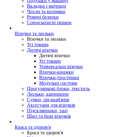
Подушки у машину
Вкладки і матраци
Чохли та килимки
Ремені безпеки
Сонцезахисні екрани
Візочки та люльки
Візочки та люльки
Усі товари
Дитячі візочки
Дитячі візочки
Усі товари
Універсальні візочки
Візочки-книжки
Візочки-тростинки
Модульні системи
Прогулянкові блоки, текстиль
Люльки, капюшони
Сумки, органайзери
Аксесуари для візочків
Підсклянники, таці
Шасі та бази візочків
Краса та здоров'я
Краса та здоров'я