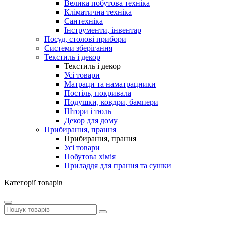
Велика побутова техніка
Кліматична техніка
Сантехніка
Інструменти, інвентар
Посуд, столові прибори
Системи зберігання
Текстиль і декор
Текстиль і декор
Усі товари
Матраци та наматрацники
Постіль, покривала
Подушки, ковдри, бампери
Штори і тюль
Декор для дому
Прибирання, прання
Прибирання, прання
Усі товари
Побутова хімія
Приладдя для прання та сушки
Категорії товарів