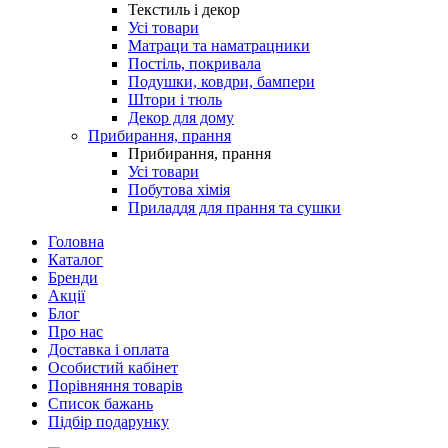
Текстиль і декор
Усі товари
Матраци та наматрацники
Постіль, покривала
Подушки, ковдри, бампери
Штори і тюль
Декор для дому
Прибирання, прання
Прибирання, прання
Усі товари
Побутова хімія
Приладдя для прання та сушки
Головна
Каталог
Бренди
Акції
Блог
Про нас
Доставка і оплата
Особистий кабінет
Порівняння товарів
Список бажань
Підбір подарунку