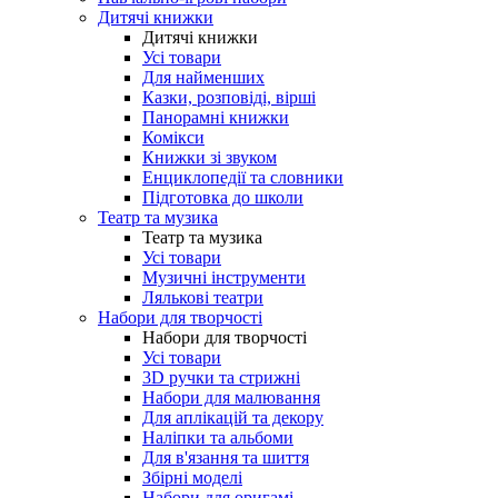
Дитячі книжки
Дитячі книжки
Усі товари
Для найменших
Казки, розповіді, вірші
Панорамні книжки
Комікси
Книжки зі звуком
Енциклопедії та словники
Підготовка до школи
Театр та музика
Театр та музика
Усі товари
Музичні інструменти
Лялькові театри
Набори для творчості
Набори для творчості
Усі товари
3D ручки та стрижні
Набори для малювання
Для аплікацій та декору
Наліпки та альбоми
Для в'язання та шиття
Збірні моделі
Набори для оригамі