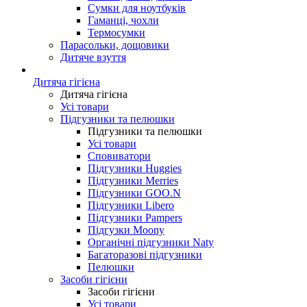
Сумки для ноутбуків
Гаманці, чохли
Термосумки
Парасольки, дощовики
Дитяче взуття
Дитяча гігієна
Дитяча гігієна
Усі товари
Підгузники та пелюшки
Підгузники та пелюшки
Усі товари
Сповиватори
Підгузники Huggies
Підгузники Merries
Підгузники GOO.N
Підгузники Libero
Підгузники Pampers
Підгузки Moony
Органічні підгузники Naty
Багаторазові підгузники
Пелюшки
Засоби гігієни
Засоби гігієни
Усі товари