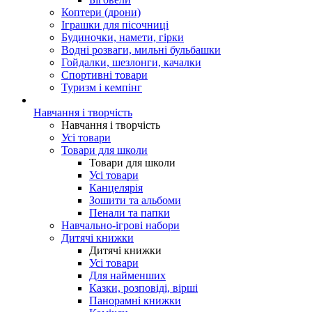
Коптери (дрони)
Іграшки для пісочниці
Будиночки, намети, гірки
Водні розваги, мильні бульбашки
Гойдалки, шезлонги, качалки
Спортивні товари
Туризм і кемпінг
Навчання і творчість
Навчання і творчість
Усі товари
Товари для школи
Товари для школи
Усі товари
Канцелярія
Зошити та альбоми
Пенали та папки
Навчально-ігрові набори
Дитячі книжки
Дитячі книжки
Усі товари
Для найменших
Казки, розповіді, вірші
Панорамні книжки