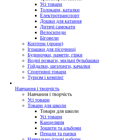
Усі товари
Толокари, каталки
Електротранспорт
Дошки для катання
Дитячі самокати
Велосипеди
Біговели
Коптери (дрони)
Іграшки для пісочниці
Будиночки, намети, гірки
Водні розваги, мильні бульбашки
Гойдалки, шезлонги, качалки
Спортивні товари
Туризм і кемпінг
Навчання і творчість
Навчання і творчість
Усі товари
Товари для школи
Товари для школи
Усі товари
Канцелярія
Зошити та альбоми
Пенали та папки
Навчально-ігрові набори