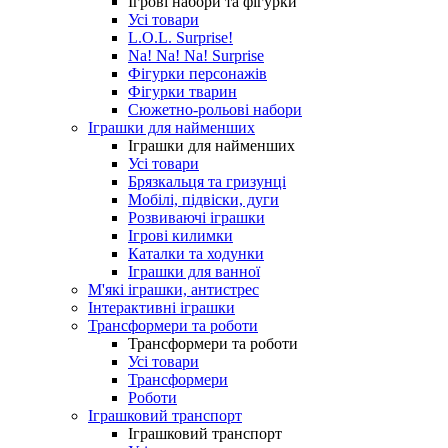
Ігрові набори та фігурки
Усі товари
L.O.L. Surprise!
Na! Na! Na! Surprise
Фігурки персонажів
Фігурки тварин
Сюжетно-рольові набори
Іграшки для найменших
Іграшки для найменших
Усі товари
Брязкальця та гризунці
Мобілі, підвіски, дуги
Розвиваючі іграшки
Ігрові килимки
Каталки та ходунки
Іграшки для ванної
М'які іграшки, антистрес
Інтерактивні іграшки
Трансформери та роботи
Трансформери та роботи
Усі товари
Трансформери
Роботи
Іграшковий транспорт
Іграшковий транспорт