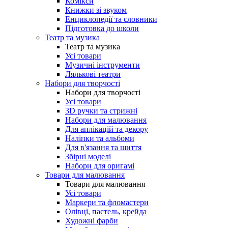
Комікси
Книжки зі звуком
Енциклопедії та словники
Підготовка до школи
Театр та музика
Театр та музика
Усі товари
Музичні інструменти
Лялькові театри
Набори для творчості
Набори для творчості
Усі товари
3D ручки та стрижні
Набори для малювання
Для аплікацій та декору
Наліпки та альбоми
Для в'язання та шиття
Збірні моделі
Набори для оригамі
Товари для малювання
Товари для малювання
Усі товари
Маркери та фломастери
Олівці, пастель, крейда
Художні фарби