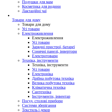
Подушки для мам
Косметика для родини
Лактаційні чаї
Товари для дому
Товари для дому
Усі товари
Електроживлення
Електроживлення
Усі товари
Зарядні пристрої, батареї
Сонячні панелі, інвертори
Електротовари
Техніка, інструменти
Техніка, інструменти
Усі товари
Електроніка
Дрібна побутова техніка
Велика побутова техніка
Кліматична техніка
Сантехніка
Інструменти, інвентар
Посуд, столові прибори
Системи зберігання
Текстиль і декор