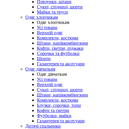
Повзунки, штани
Сукні, спідниці, шорти
Майки та труси
Одяг хлопчикам
Одяг хлопчикам
Усі товари
Верхній одяг
Комплекти, костюми
Штани, напівкомбінезони
Кофти, светри, піджаки
Сорочки та футболки
Шорти
Галантерея та аксесуари
Одяг дівчаткам
Одяг дівчаткам
Усі товари
Верхній одяг
Сукні, спідниці, шорти
Штани, напівкомбінезони
Комплекти, костюми
Блузки, сорочки, топи
Кофти та светри
Футболки, майки
Галантерея та аксесуари
Дитячі спальники