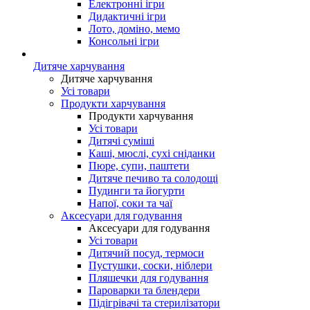
Електронні ігри
Дидактичні ігри
Лото, доміно, мемо
Консольні ігри
Дитяче харчування
Дитяче харчування
Усі товари
Продукти харчування
Продукти харчування
Усі товари
Дитячі суміші
Каші, мюслі, сухі сніданки
Пюре, супи, паштети
Дитяче печиво та солодощі
Пудинги та йогурти
Напої, соки та чаї
Аксесуари для годування
Аксесуари для годування
Усі товари
Дитячий посуд, термоси
Пустушки, соски, ніблери
Пляшечки для годування
Пароварки та блендери
Підігрівачі та стерилізатори