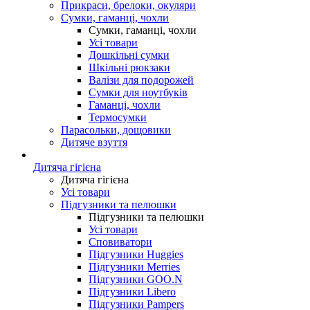
Прикраси, брелоки, окуляри
Сумки, гаманці, чохли
Сумки, гаманці, чохли
Усі товари
Дошкільні сумки
Шкільні рюкзаки
Валізи для подорожей
Сумки для ноутбуків
Гаманці, чохли
Термосумки
Парасольки, дощовики
Дитяче взуття
Дитяча гігієна
Дитяча гігієна
Усі товари
Підгузники та пелюшки
Підгузники та пелюшки
Усі товари
Сповиватори
Підгузники Huggies
Підгузники Merries
Підгузники GOO.N
Підгузники Libero
Підгузники Pampers