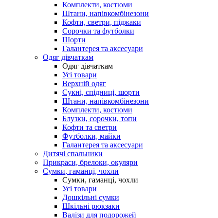
Комплекти, костюми
Штани, напівкомбінезони
Кофти, светри, піджаки
Сорочки та футболки
Шорти
Галантерея та аксесуари
Одяг дівчаткам
Одяг дівчаткам
Усі товари
Верхній одяг
Сукні, спідниці, шорти
Штани, напівкомбінезони
Комплекти, костюми
Блузки, сорочки, топи
Кофти та светри
Футболки, майки
Галантерея та аксесуари
Дитячі спальники
Прикраси, брелоки, окуляри
Сумки, гаманці, чохли
Сумки, гаманці, чохли
Усі товари
Дошкільні сумки
Шкільні рюкзаки
Валізи для подорожей