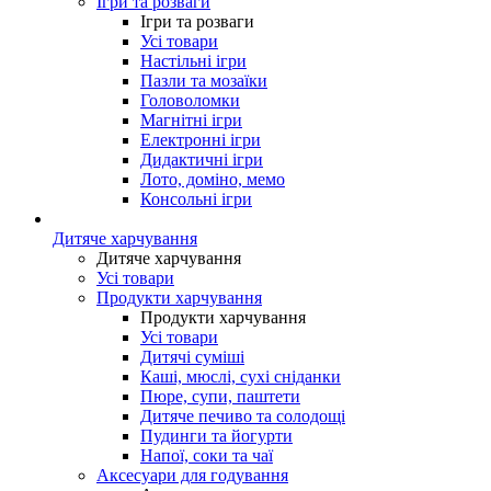
Ігри та розваги
Ігри та розваги
Усі товари
Настільні ігри
Пазли та мозаїки
Головоломки
Магнітні ігри
Електронні ігри
Дидактичні ігри
Лото, доміно, мемо
Консольні ігри
Дитяче харчування
Дитяче харчування
Усі товари
Продукти харчування
Продукти харчування
Усі товари
Дитячі суміші
Каші, мюслі, сухі сніданки
Пюре, супи, паштети
Дитяче печиво та солодощі
Пудинги та йогурти
Напої, соки та чаї
Аксесуари для годування