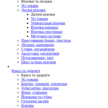
Візочки та люльки
Усі товари
Дитячі візочки
Дитячі візочки
Усі товари
Універсальні візочки
Візочки-книжки
Візочки-тростинки
Модульні системи
Прогулянкові блоки, текстиль
Люльки, капюшони
Сумки, органайзери
Аксесуари для візочків
Підсклянники, таці
Шасі та бази візочків
Краса та здоров'я
Краса та здоров'я
Усі товари
Бритви, тримери, епілятори
Зубні щітки, іригатори
Фени, стайлери
Йоржики та губки
Гігієнічні засоби
Білизна