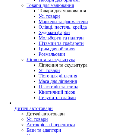
Товари для малювання
Товари для малювання
Усі товари
Маркери та фломастери
Олівці, пастель, крейда
Художні фарби
Мольберти та палітри
Штампи та трафарети
Грим для обличчя
Розмальовки
Ліплення та скульптура
Ліплення та скульптура
Усі товари
Тісто для ліплення
Маса для ліплення
Пластилін та глина
Кінетичний пісок
Лизуни та слайми
Дитячі автотовари
Дитячі автотовари
Усі товари
Автокрісла і переноски
Бази та адаптери