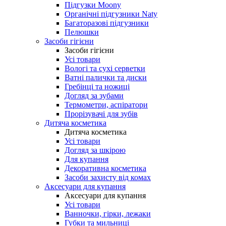
Підгузки Moony
Органічні підгузники Naty
Багаторазові підгузники
Пелюшки
Засоби гігієни
Засоби гігієни
Усі товари
Вологі та сухі серветки
Ватні палички та диски
Гребінці та ножиці
Догляд за зубами
Термометри, аспіратори
Прорізувачі для зубів
Дитяча косметика
Дитяча косметика
Усі товари
Догляд за шкірою
Для купання
Декоративна косметика
Засоби захисту від комах
Аксесуари для купання
Аксесуари для купання
Усі товари
Ванночки, гірки, лежаки
Губки та мильниці