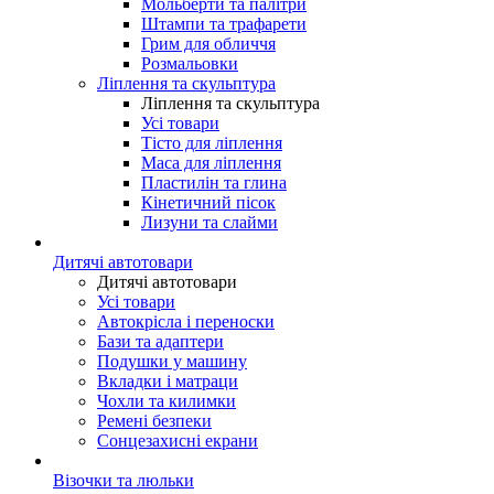
Мольберти та палітри
Штампи та трафарети
Грим для обличчя
Розмальовки
Ліплення та скульптура
Ліплення та скульптура
Усі товари
Тісто для ліплення
Маса для ліплення
Пластилін та глина
Кінетичний пісок
Лизуни та слайми
Дитячі автотовари
Дитячі автотовари
Усі товари
Автокрісла і переноски
Бази та адаптери
Подушки у машину
Вкладки і матраци
Чохли та килимки
Ремені безпеки
Сонцезахисні екрани
Візочки та люльки