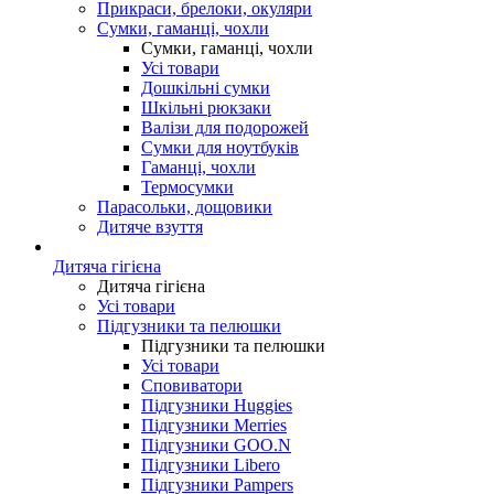
Прикраси, брелоки, окуляри
Сумки, гаманці, чохли
Сумки, гаманці, чохли
Усі товари
Дошкільні сумки
Шкільні рюкзаки
Валізи для подорожей
Сумки для ноутбуків
Гаманці, чохли
Термосумки
Парасольки, дощовики
Дитяче взуття
Дитяча гігієна
Дитяча гігієна
Усі товари
Підгузники та пелюшки
Підгузники та пелюшки
Усі товари
Сповиватори
Підгузники Huggies
Підгузники Merries
Підгузники GOO.N
Підгузники Libero
Підгузники Pampers