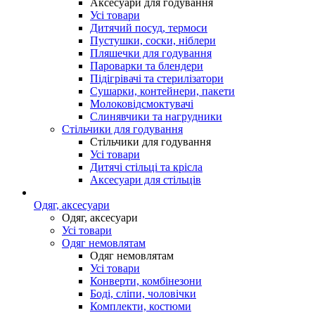
Аксесуари для годування
Усі товари
Дитячий посуд, термоси
Пустушки, соски, ніблери
Пляшечки для годування
Пароварки та блендери
Підігрівачі та стерилізатори
Сушарки, контейнери, пакети
Молоковідсмоктувачі
Слинявчики та нагрудники
Стільчики для годування
Стільчики для годування
Усі товари
Дитячі стільці та крісла
Аксесуари для стільців
Одяг, аксесуари
Одяг, аксесуари
Усі товари
Одяг немовлятам
Одяг немовлятам
Усі товари
Конверти, комбінезони
Боді, сліпи, чоловічки
Комплекти, костюми