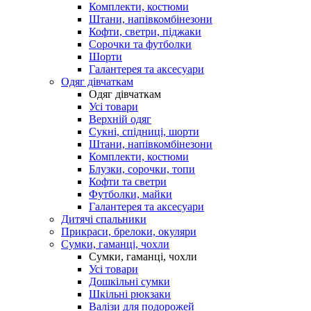
Комплекти, костюми
Штани, напівкомбінезони
Кофти, светри, піджаки
Сорочки та футболки
Шорти
Галантерея та аксесуари
Одяг дівчаткам
Одяг дівчаткам
Усі товари
Верхній одяг
Сукні, спідниці, шорти
Штани, напівкомбінезони
Комплекти, костюми
Блузки, сорочки, топи
Кофти та светри
Футболки, майки
Галантерея та аксесуари
Дитячі спальники
Прикраси, брелоки, окуляри
Сумки, гаманці, чохли
Сумки, гаманці, чохли
Усі товари
Дошкільні сумки
Шкільні рюкзаки
Валізи для подорожей