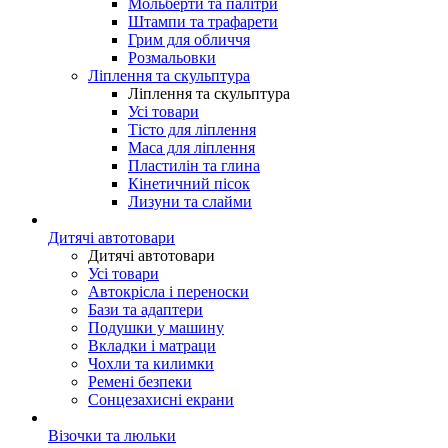
Мольберти та палітри
Штампи та трафарети
Грим для обличчя
Розмальовки
Ліплення та скульптура
Ліплення та скульптура
Усі товари
Тісто для ліплення
Маса для ліплення
Пластилін та глина
Кінетичний пісок
Лизуни та слайми
Дитячі автотовари
Дитячі автотовари
Усі товари
Автокрісла і переноски
Бази та адаптери
Подушки у машину
Вкладки і матраци
Чохли та килимки
Ремені безпеки
Сонцезахисні екрани
Візочки та люльки