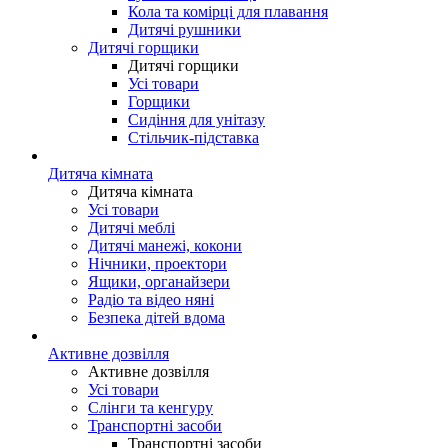
Кола та комірці для плавання
Дитячі рушники
Дитячі горщики
Дитячі горщики
Усі товари
Горщики
Сидіння для унітазу
Стільчик-підставка
Дитяча кімната
Дитяча кімната
Усі товари
Дитячі меблі
Дитячі манежі, кокони
Нічники, проектори
Ящики, органайзери
Радіо та відео няні
Безпека дітей вдома
Активне дозвілля
Активне дозвілля
Усі товари
Слінги та кенгуру
Транспортні засоби
Транспортні засоби