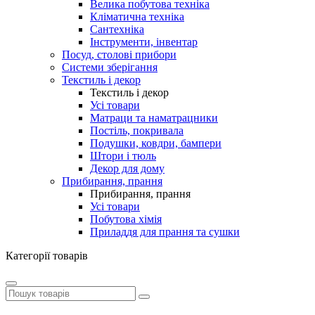
Велика побутова техніка
Кліматична техніка
Сантехніка
Інструменти, інвентар
Посуд, столові прибори
Системи зберігання
Текстиль і декор
Текстиль і декор
Усі товари
Матраци та наматрацники
Постіль, покривала
Подушки, ковдри, бампери
Штори і тюль
Декор для дому
Прибирання, прання
Прибирання, прання
Усі товари
Побутова хімія
Приладдя для прання та сушки
Категорії товарів