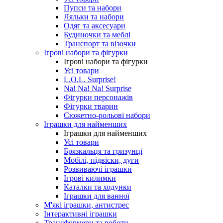
Пупси та набори
Ляльки та набори
Одяг та аксесуари
Будиночки та меблі
Транспорт та візочки
Ігрові набори та фігурки
Ігрові набори та фігурки
Усі товари
L.O.L. Surprise!
Na! Na! Na! Surprise
Фігурки персонажів
Фігурки тварин
Сюжетно-рольові набори
Іграшки для найменших
Іграшки для найменших
Усі товари
Брязкальця та гризунці
Мобілі, підвіски, дуги
Розвиваючі іграшки
Ігрові килимки
Каталки та ходунки
Іграшки для ванної
М'які іграшки, антистрес
Інтерактивні іграшки
Трансформери та роботи