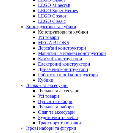
LEGO Minecraft
LEGO Super Heroes
LEGO Creator
LEGO Classic
Конструктори та кубики
Конструктори та кубики
Усі товари
MEGA BLOKS
Дерев'яні конструктори
Магнітні і металеві конструктори
Кам'яні конструктори
Електронні конструктори
Динамічні конструктори
Робототехнічні конструктори
Кубики
Ляльки та аксесуари
Ляльки та аксесуари
Усі товари
Пупси та набори
Ляльки та набори
Одяг та аксесуари
Будиночки та меблі
Транспорт та візочки
Ігрові набори та фігурки