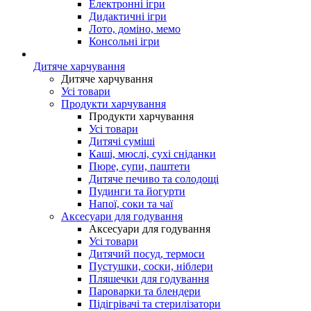
Електронні ігри
Дидактичні ігри
Лото, доміно, мемо
Консольні ігри
Дитяче харчування
Дитяче харчування
Усі товари
Продукти харчування
Продукти харчування
Усі товари
Дитячі суміші
Каші, мюслі, сухі сніданки
Пюре, супи, паштети
Дитяче печиво та солодощі
Пудинги та йогурти
Напої, соки та чаї
Аксесуари для годування
Аксесуари для годування
Усі товари
Дитячий посуд, термоси
Пустушки, соски, ніблери
Пляшечки для годування
Пароварки та блендери
Підігрівачі та стерилізатори