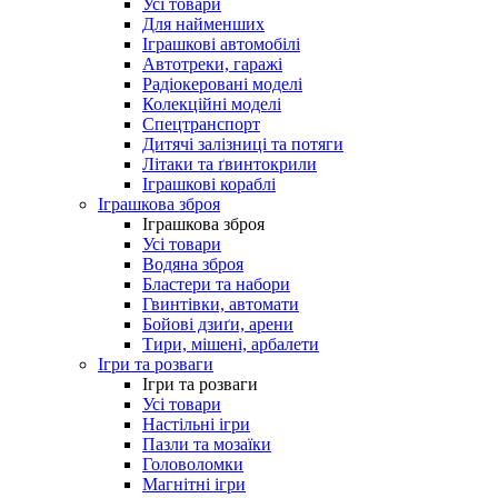
Усі товари
Для найменших
Іграшкові автомобілі
Автотреки, гаражі
Радіокеровані моделі
Колекційні моделі
Спецтранспорт
Дитячі залізниці та потяги
Літаки та ґвинтокрили
Іграшкові кораблі
Іграшкова зброя
Іграшкова зброя
Усі товари
Водяна зброя
Бластери та набори
Гвинтівки, автомати
Бойові дзиґи, арени
Тири, мішені, арбалети
Ігри та розваги
Ігри та розваги
Усі товари
Настільні ігри
Пазли та мозаїки
Головоломки
Магнітні ігри