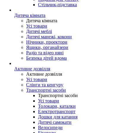
Стільчик-підставка
Дитяча кімната
Дитяча кімната
Усі товари
Дитячі меблі
Дитячі манежі, кокони
Нічники, проектори
Ящики, органайзери
Радіо та відео няні
Безпека дітей вдома
Активне дозвілля
Активне дозвілля
Усі товари
Слінги та кенгуру
Транспортні засоби
Транспортні засоби
Усі товари
Толокари, каталки
Електротранспорт
Дошки для катання
Дитячі самокати
Велосипеди
Біговели