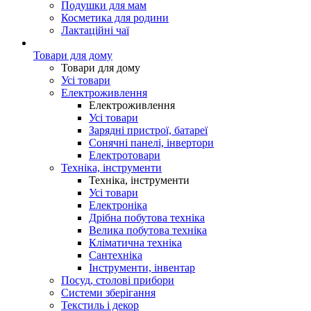
Подушки для мам
Косметика для родини
Лактаційні чаї
Товари для дому
Товари для дому
Усі товари
Електроживлення
Електроживлення
Усі товари
Зарядні пристрої, батареї
Сонячні панелі, інвертори
Електротовари
Техніка, інструменти
Техніка, інструменти
Усі товари
Електроніка
Дрібна побутова техніка
Велика побутова техніка
Кліматична техніка
Сантехніка
Інструменти, інвентар
Посуд, столові прибори
Системи зберігання
Текстиль і декор