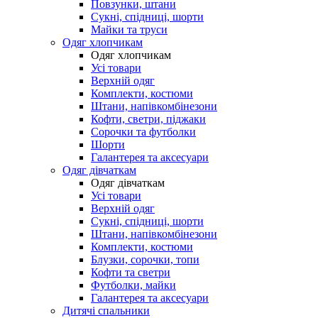
Повзунки, штани
Сукні, спідниці, шорти
Майки та труси
Одяг хлопчикам
Одяг хлопчикам
Усі товари
Верхній одяг
Комплекти, костюми
Штани, напівкомбінезони
Кофти, светри, піджаки
Сорочки та футболки
Шорти
Галантерея та аксесуари
Одяг дівчаткам
Одяг дівчаткам
Усі товари
Верхній одяг
Сукні, спідниці, шорти
Штани, напівкомбінезони
Комплекти, костюми
Блузки, сорочки, топи
Кофти та светри
Футболки, майки
Галантерея та аксесуари
Дитячі спальники