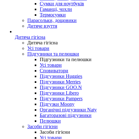
Сумки для ноутбуків
Гаманці, чохли
Термосумки
Парасольки, дощовики
Дитяче взуття
Дитяча гігієна
Дитяча гігієна
Усі товари
Підгузники та пелюшки
Підгузники та пелюшки
Усі товари
Сповиватори
Підгузники Huggies
Підгузники Merries
Підгузники GOO.N
Підгузники Libero
Підгузники Pampers
Підгузки Moony
Органічні підгузники Naty
Багаторазові підгузники
Пелюшки
Засоби гігієни
Засоби гігієни
Усі товари