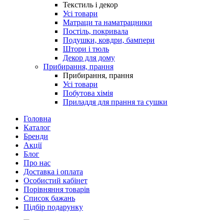
Текстиль і декор
Усі товари
Матраци та наматрацники
Постіль, покривала
Подушки, ковдри, бампери
Штори і тюль
Декор для дому
Прибирання, прання
Прибирання, прання
Усі товари
Побутова хімія
Приладдя для прання та сушки
Головна
Каталог
Бренди
Акції
Блог
Про нас
Доставка і оплата
Особистий кабінет
Порівняння товарів
Список бажань
Підбір подарунку