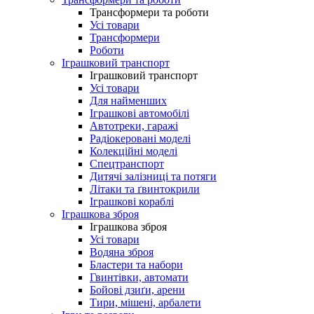
Трансформери та роботи
Усі товари
Трансформери
Роботи
Іграшковий транспорт
Іграшковий транспорт
Усі товари
Для найменших
Іграшкові автомобілі
Автотреки, гаражі
Радіокеровані моделі
Колекційні моделі
Спецтранспорт
Дитячі залізниці та потяги
Літаки та ґвинтокрили
Іграшкові кораблі
Іграшкова зброя
Іграшкова зброя
Усі товари
Водяна зброя
Бластери та набори
Гвинтівки, автомати
Бойові дзиґи, арени
Тири, мішені, арбалети