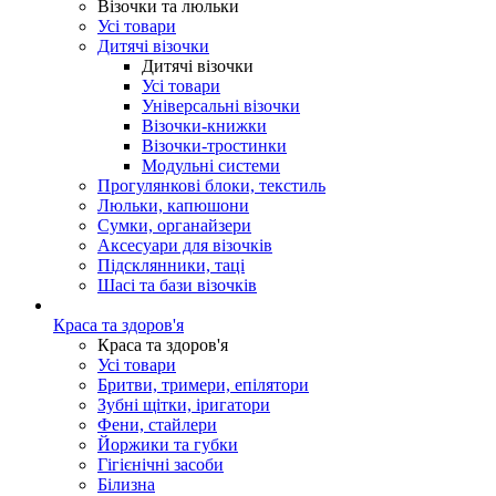
Візочки та люльки
Усі товари
Дитячі візочки
Дитячі візочки
Усі товари
Універсальні візочки
Візочки-книжки
Візочки-тростинки
Модульні системи
Прогулянкові блоки, текстиль
Люльки, капюшони
Сумки, органайзери
Аксесуари для візочків
Підсклянники, таці
Шасі та бази візочків
Краса та здоров'я
Краса та здоров'я
Усі товари
Бритви, тримери, епілятори
Зубні щітки, іригатори
Фени, стайлери
Йоржики та губки
Гігієнічні засоби
Білизна