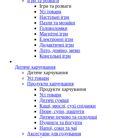
Ігри та розваги
Ігри та розваги
Усі товари
Настільні ігри
Пазли та мозаїки
Головоломки
Магнітні ігри
Електронні ігри
Дидактичні ігри
Лото, доміно, мемо
Консольні ігри
Дитяче харчування
Дитяче харчування
Усі товари
Продукти харчування
Продукти харчування
Усі товари
Дитячі суміші
Каші, мюслі, сухі сніданки
Пюре, супи, паштети
Дитяче печиво та солодощі
Пудинги та йогурти
Напої, соки та чаї
Аксесуари для годування