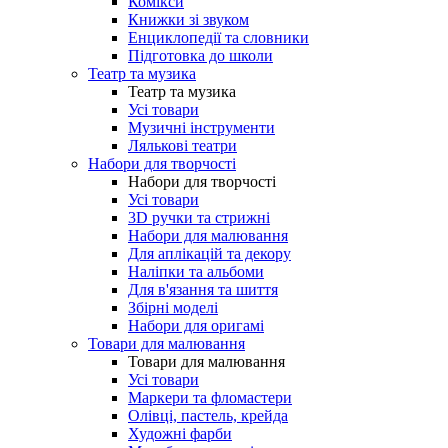
Комікси
Книжки зі звуком
Енциклопедії та словники
Підготовка до школи
Театр та музика
Театр та музика
Усі товари
Музичні інструменти
Лялькові театри
Набори для творчості
Набори для творчості
Усі товари
3D ручки та стрижні
Набори для малювання
Для аплікацій та декору
Наліпки та альбоми
Для в'язання та шиття
Збірні моделі
Набори для оригамі
Товари для малювання
Товари для малювання
Усі товари
Маркери та фломастери
Олівці, пастель, крейда
Художні фарби