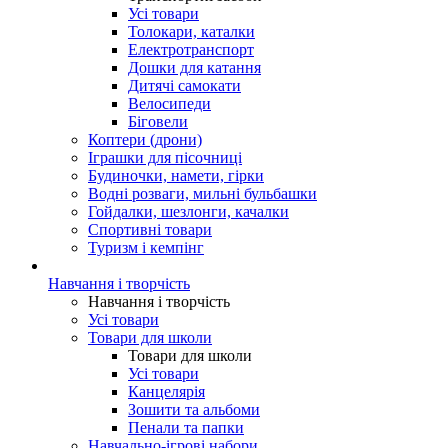
Усі товари
Толокари, каталки
Електротранспорт
Дошки для катання
Дитячі самокати
Велосипеди
Біговели
Коптери (дрони)
Іграшки для пісочниці
Будиночки, намети, гірки
Водні розваги, мильні бульбашки
Гойдалки, шезлонги, качалки
Спортивні товари
Туризм і кемпінг
Навчання і творчість
Навчання і творчість
Усі товари
Товари для школи
Товари для школи
Усі товари
Канцелярія
Зошити та альбоми
Пенали та папки
Навчально-ігрові набори