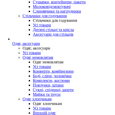
Сушарки, контейнери, пакети
Молоковідсмоктувачі
Слинявчики та нагрудники
Стільчики для годування
Стільчики для годування
Усі товари
Дитячі стільці та крісла
Аксесуари для стільців
Одяг, аксесуари
Одяг, аксесуари
Усі товари
Одяг немовлятам
Одяг немовлятам
Усі товари
Конверти, комбінезони
Боді, сліпи, чоловічки
Комплекти, костюми
Повзунки, штани
Сукні, спідниці, шорти
Майки та труси
Одяг хлопчикам
Одяг хлопчикам
Усі товари
Верхній одяг