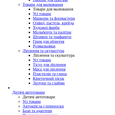
Товари для малювання
Товари для малювання
Усі товари
Маркери та фломастери
Олівці, пастель, крейда
Художні фарби
Мольберти та палітри
Штампи та трафарети
Грим для обличчя
Розмальовки
Ліплення та скульптура
Ліплення та скульптура
Усі товари
Тісто для ліплення
Маса для ліплення
Пластилін та глина
Кінетичний пісок
Лизуни та слайми
Дитячі автотовари
Дитячі автотовари
Усі товари
Автокрісла і переноски
Бази та адаптери