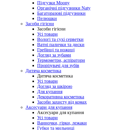
Підгузки Moony
Органічні підгузники Naty
Багаторазові підгузники
Пелюшки
Засоби гігієни
Засоби гігієни
Усі товари
Вологі та сухі серветки
Ватні палички та диски
Гребінці та ножиці
Догляд за зубами
Термометри, аспіратори
Прорізувачі для зубів
Дитяча косметика
Дитяча косметика
Усі товари
Догляд за шкірою
Для купання
Декоративна косметика
Засоби захисту від комах
Аксесуари для купання
Аксесуари для купання
Усі товари
Ванночки, гірки, лежаки
Губки та мильниці