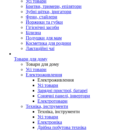
Усі товари
Бритви, тримери, епілятори
Зубні щітки, іригатори
Фени, стайлери
Йоржики та губки
Гігієнічні засоби
Білизна
Подушки для мам
Косметика для родини
Лактаційні чаї
Товари для дому
Товари для дому
Усі товари
Електроживлення
Електроживлення
Усі товари
Зарядні пристрої, батареї
Сонячні панелі, інвертори
Електротовари
Техніка, інструменти
Техніка, інструменти
Усі товари
Електроніка
Дрібна побутова техніка