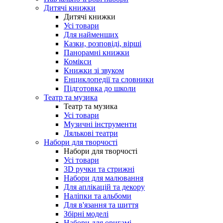
Дитячі книжки
Дитячі книжки
Усі товари
Для найменших
Казки, розповіді, вірші
Панорамні книжки
Комікси
Книжки зі звуком
Енциклопедії та словники
Підготовка до школи
Театр та музика
Театр та музика
Усі товари
Музичні інструменти
Лялькові театри
Набори для творчості
Набори для творчості
Усі товари
3D ручки та стрижні
Набори для малювання
Для аплікацій та декору
Наліпки та альбоми
Для в'язання та шиття
Збірні моделі
Набори для оригамі