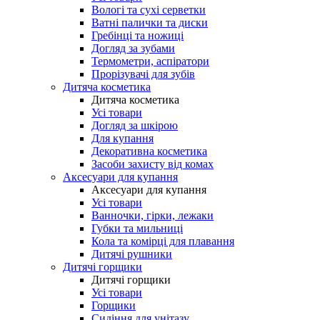
Вологі та сухі серветки
Ватні палички та диски
Гребінці та ножиці
Догляд за зубами
Термометри, аспіратори
Прорізувачі для зубів
Дитяча косметика
Дитяча косметика
Усі товари
Догляд за шкірою
Для купання
Декоративна косметика
Засоби захисту від комах
Аксесуари для купання
Аксесуари для купання
Усі товари
Ванночки, гірки, лежаки
Губки та мильниці
Кола та комірці для плавання
Дитячі рушники
Дитячі горщики
Дитячі горщики
Усі товари
Горщики
Сидіння для унітазу