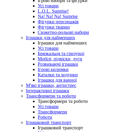
Ігрові набори та фігурки
Усі товари
L.O.L. Surprise!
Na! Na! Na! Surprise
Фігурки персонажів
Фігурки тварин
Сюжетно-рольові набори
Іграшки для найменших
Іграшки для найменших
Усі товари
Брязкальця та гризунці
Мобілі, підвіски, дуги
Розвиваючі іграшки
Ігрові килимки
Каталки та ходунки
Іграшки для ванної
М'які іграшки, антистрес
Інтерактивні іграшки
Трансформери та роботи
Трансформери та роботи
Усі товари
Трансформери
Роботи
Іграшковий транспорт
Іграшковий транспорт