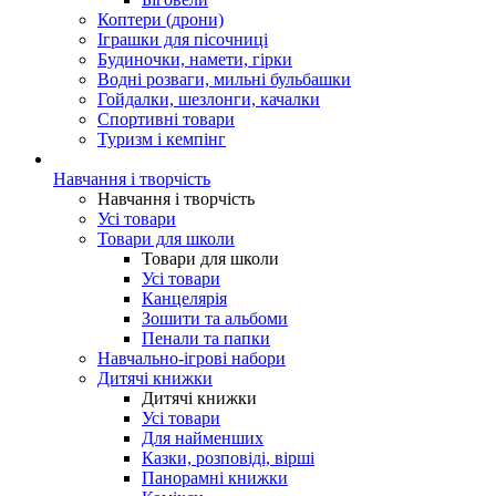
Коптери (дрони)
Іграшки для пісочниці
Будиночки, намети, гірки
Водні розваги, мильні бульбашки
Гойдалки, шезлонги, качалки
Спортивні товари
Туризм і кемпінг
Навчання і творчість
Навчання і творчість
Усі товари
Товари для школи
Товари для школи
Усі товари
Канцелярія
Зошити та альбоми
Пенали та папки
Навчально-ігрові набори
Дитячі книжки
Дитячі книжки
Усі товари
Для найменших
Казки, розповіді, вірші
Панорамні книжки