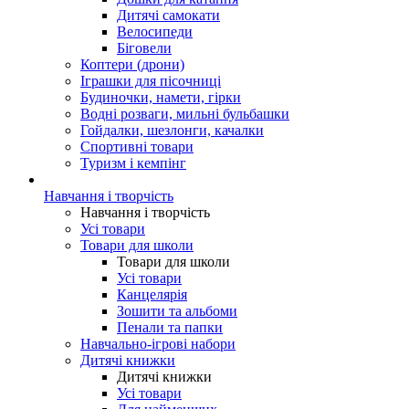
Дитячі самокати
Велосипеди
Біговели
Коптери (дрони)
Іграшки для пісочниці
Будиночки, намети, гірки
Водні розваги, мильні бульбашки
Гойдалки, шезлонги, качалки
Спортивні товари
Туризм і кемпінг
Навчання і творчість
Навчання і творчість
Усі товари
Товари для школи
Товари для школи
Усі товари
Канцелярія
Зошити та альбоми
Пенали та папки
Навчально-ігрові набори
Дитячі книжки
Дитячі книжки
Усі товари