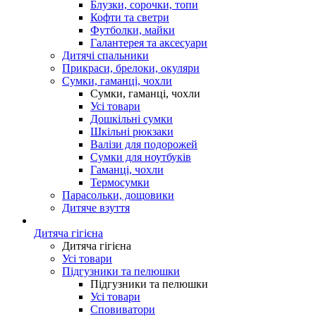
Блузки, сорочки, топи
Кофти та светри
Футболки, майки
Галантерея та аксесуари
Дитячі спальники
Прикраси, брелоки, окуляри
Сумки, гаманці, чохли
Сумки, гаманці, чохли
Усі товари
Дошкільні сумки
Шкільні рюкзаки
Валізи для подорожей
Сумки для ноутбуків
Гаманці, чохли
Термосумки
Парасольки, дощовики
Дитяче взуття
Дитяча гігієна
Дитяча гігієна
Усі товари
Підгузники та пелюшки
Підгузники та пелюшки
Усі товари
Сповиватори