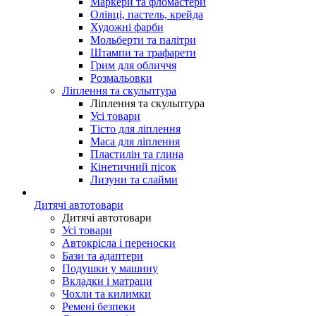
Маркери та фломастери
Олівці, пастель, крейда
Художні фарби
Мольберти та палітри
Штампи та трафарети
Грим для обличчя
Розмальовки
Ліплення та скульптура
Ліплення та скульптура
Усі товари
Тісто для ліплення
Маса для ліплення
Пластилін та глина
Кінетичний пісок
Лизуни та слайми
Дитячі автотовари
Дитячі автотовари
Усі товари
Автокрісла і переноски
Бази та адаптери
Подушки у машину
Вкладки і матраци
Чохли та килимки
Ремені безпеки