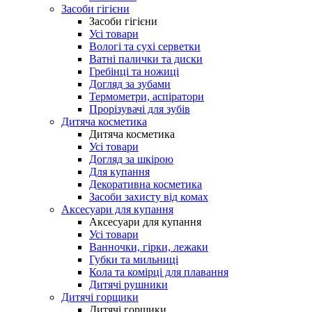
Засоби гігієни
Засоби гігієни
Усі товари
Вологі та сухі серветки
Ватні палички та диски
Гребінці та ножиці
Догляд за зубами
Термометри, аспіратори
Прорізувачі для зубів
Дитяча косметика
Дитяча косметика
Усі товари
Догляд за шкірою
Для купання
Декоративна косметика
Засоби захисту від комах
Аксесуари для купання
Аксесуари для купання
Усі товари
Ванночки, гірки, лежаки
Губки та мильниці
Кола та комірці для плавання
Дитячі рушники
Дитячі горщики
Дитячі горщики