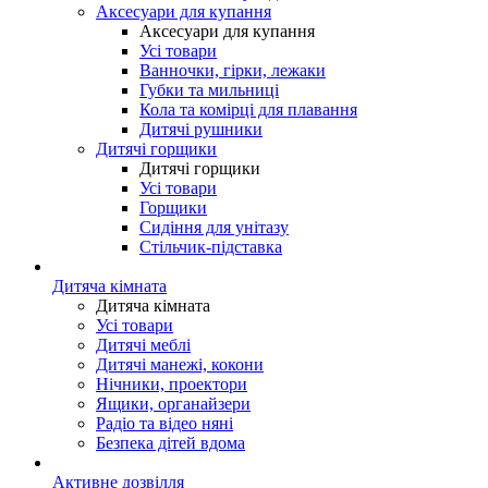
Аксесуари для купання
Аксесуари для купання
Усі товари
Ванночки, гірки, лежаки
Губки та мильниці
Кола та комірці для плавання
Дитячі рушники
Дитячі горщики
Дитячі горщики
Усі товари
Горщики
Сидіння для унітазу
Стільчик-підставка
Дитяча кімната
Дитяча кімната
Усі товари
Дитячі меблі
Дитячі манежі, кокони
Нічники, проектори
Ящики, органайзери
Радіо та відео няні
Безпека дітей вдома
Активне дозвілля