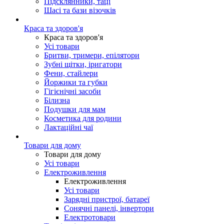
Підсклянники, таці
Шасі та бази візочків
Краса та здоров'я
Краса та здоров'я
Усі товари
Бритви, тримери, епілятори
Зубні щітки, іригатори
Фени, стайлери
Йоржики та губки
Гігієнічні засоби
Білизна
Подушки для мам
Косметика для родини
Лактаційні чаї
Товари для дому
Товари для дому
Усі товари
Електроживлення
Електроживлення
Усі товари
Зарядні пристрої, батареї
Сонячні панелі, інвертори
Електротовари