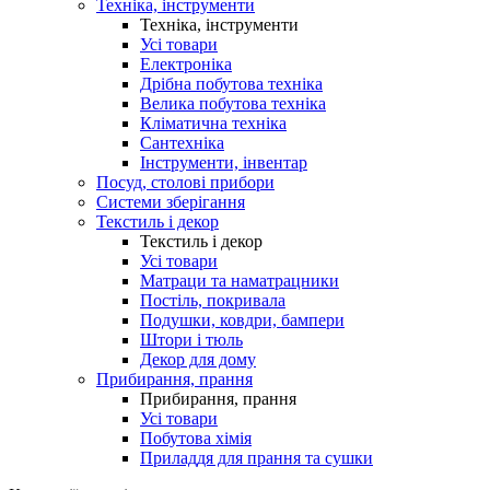
Техніка, інструменти
Техніка, інструменти
Усі товари
Електроніка
Дрібна побутова техніка
Велика побутова техніка
Кліматична техніка
Сантехніка
Інструменти, інвентар
Посуд, столові прибори
Системи зберігання
Текстиль і декор
Текстиль і декор
Усі товари
Матраци та наматрацники
Постіль, покривала
Подушки, ковдри, бампери
Штори і тюль
Декор для дому
Прибирання, прання
Прибирання, прання
Усі товари
Побутова хімія
Приладдя для прання та сушки