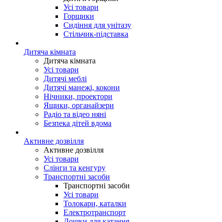
Усі товари
Горщики
Сидіння для унітазу
Стільчик-підставка
Дитяча кімната
Дитяча кімната
Усі товари
Дитячі меблі
Дитячі манежі, кокони
Нічники, проектори
Ящики, органайзери
Радіо та відео няні
Безпека дітей вдома
Активне дозвілля
Активне дозвілля
Усі товари
Слінги та кенгуру
Транспортні засоби
Транспортні засоби
Усі товари
Толокари, каталки
Електротранспорт
Дошки для катання