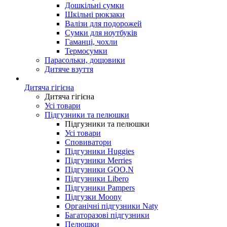
Дошкільні сумки
Шкільні рюкзаки
Валізи для подорожей
Сумки для ноутбуків
Гаманці, чохли
Термосумки
Парасольки, дощовики
Дитяче взуття
Дитяча гігієна
Дитяча гігієна
Усі товари
Підгузники та пелюшки
Підгузники та пелюшки
Усі товари
Сповиватори
Підгузники Huggies
Підгузники Merries
Підгузники GOO.N
Підгузники Libero
Підгузники Pampers
Підгузки Moony
Органічні підгузники Naty
Багаторазові підгузники
Пелюшки