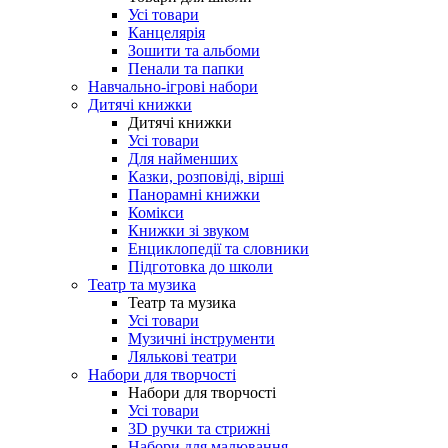
Усі товари
Канцелярія
Зошити та альбоми
Пенали та папки
Навчально-ігрові набори
Дитячі книжки
Дитячі книжки
Усі товари
Для найменших
Казки, розповіді, вірші
Панорамні книжки
Комікси
Книжки зі звуком
Енциклопедії та словники
Підготовка до школи
Театр та музика
Театр та музика
Усі товари
Музичні інструменти
Лялькові театри
Набори для творчості
Набори для творчості
Усі товари
3D ручки та стрижні
Набори для малювання