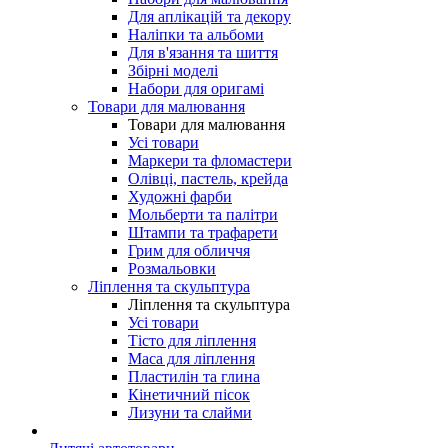
Для аплікацій та декору
Наліпки та альбоми
Для в'язання та шиття
Збірні моделі
Набори для оригамі
Товари для малювання
Товари для малювання
Усі товари
Маркери та фломастери
Олівці, пастель, крейда
Художні фарби
Мольберти та палітри
Штампи та трафарети
Грим для обличчя
Розмальовки
Ліплення та скульптура
Ліплення та скульптура
Усі товари
Тісто для ліплення
Маса для ліплення
Пластилін та глина
Кінетичний пісок
Лизуни та слайми