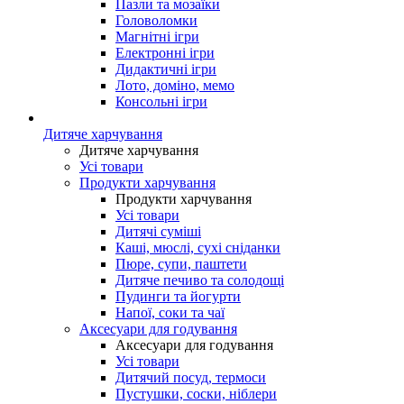
Пазли та мозаїки
Головоломки
Магнітні ігри
Електронні ігри
Дидактичні ігри
Лото, доміно, мемо
Консольні ігри
Дитяче харчування
Дитяче харчування
Усі товари
Продукти харчування
Продукти харчування
Усі товари
Дитячі суміші
Каші, мюслі, сухі сніданки
Пюре, супи, паштети
Дитяче печиво та солодощі
Пудинги та йогурти
Напої, соки та чаї
Аксесуари для годування
Аксесуари для годування
Усі товари
Дитячий посуд, термоси
Пустушки, соски, ніблери