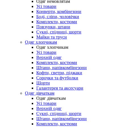
Одяг немовлятам
Усі товари
Конверти, комбінезони
Боді, сліпи, чоловічки
Комплекти, костюми
Повзунки, штани
Сукні, спідниці, шорти
Майки та труси
Одяг хлопчикам
Одяг хлопчикам
Усі товари
Верхній одяг
Комплекти, костюми
Штани, напівкомбінезони
Кофти, светри, піджаки
Сорочки та футболки
Шорти
Галантерея та аксесуари
Одяг дівчаткам
Одяг дівчаткам
Усі товари
Верхній одяг
Сукні, спідниці, шорти
Штани, напівкомбінезони
Комплекти, костюми