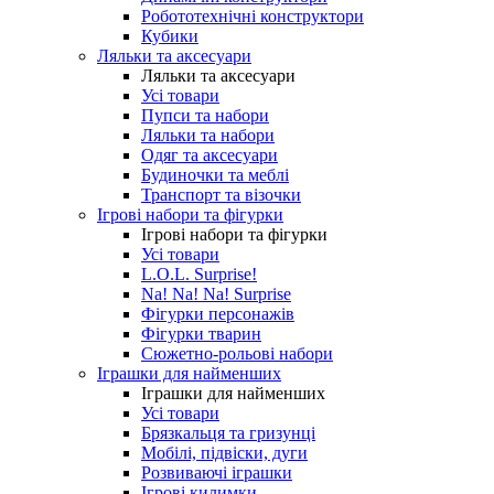
Робототехнічні конструктори
Кубики
Ляльки та аксесуари
Ляльки та аксесуари
Усі товари
Пупси та набори
Ляльки та набори
Одяг та аксесуари
Будиночки та меблі
Транспорт та візочки
Ігрові набори та фігурки
Ігрові набори та фігурки
Усі товари
L.O.L. Surprise!
Na! Na! Na! Surprise
Фігурки персонажів
Фігурки тварин
Сюжетно-рольові набори
Іграшки для найменших
Іграшки для найменших
Усі товари
Брязкальця та гризунці
Мобілі, підвіски, дуги
Розвиваючі іграшки
Ігрові килимки