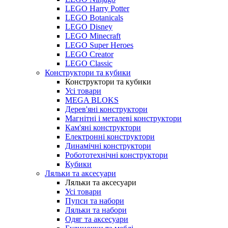
LEGO Harry Potter
LEGO Botanicals
LEGO Disney
LEGO Minecraft
LEGO Super Heroes
LEGO Creator
LEGO Classic
Конструктори та кубики
Конструктори та кубики
Усі товари
MEGA BLOKS
Дерев'яні конструктори
Магнітні і металеві конструктори
Кам'яні конструктори
Електронні конструктори
Динамічні конструктори
Робототехнічні конструктори
Кубики
Ляльки та аксесуари
Ляльки та аксесуари
Усі товари
Пупси та набори
Ляльки та набори
Одяг та аксесуари