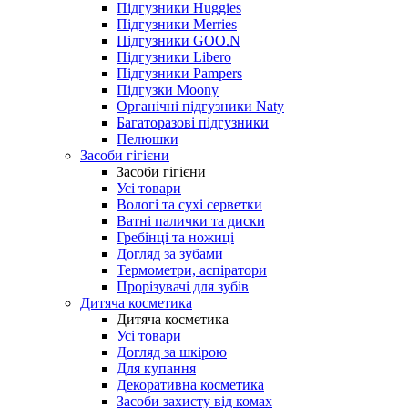
Підгузники Huggies
Підгузники Merries
Підгузники GOO.N
Підгузники Libero
Підгузники Pampers
Підгузки Moony
Органічні підгузники Naty
Багаторазові підгузники
Пелюшки
Засоби гігієни
Засоби гігієни
Усі товари
Вологі та сухі серветки
Ватні палички та диски
Гребінці та ножиці
Догляд за зубами
Термометри, аспіратори
Прорізувачі для зубів
Дитяча косметика
Дитяча косметика
Усі товари
Догляд за шкірою
Для купання
Декоративна косметика
Засоби захисту від комах