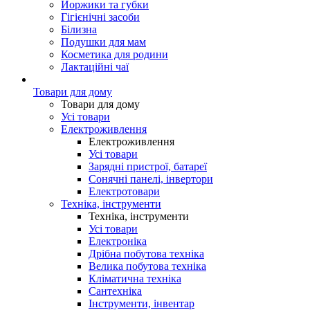
Йоржики та губки
Гігієнічні засоби
Білизна
Подушки для мам
Косметика для родини
Лактаційні чаї
Товари для дому
Товари для дому
Усі товари
Електроживлення
Електроживлення
Усі товари
Зарядні пристрої, батареї
Сонячні панелі, інвертори
Електротовари
Техніка, інструменти
Техніка, інструменти
Усі товари
Електроніка
Дрібна побутова техніка
Велика побутова техніка
Кліматична техніка
Сантехніка
Інструменти, інвентар