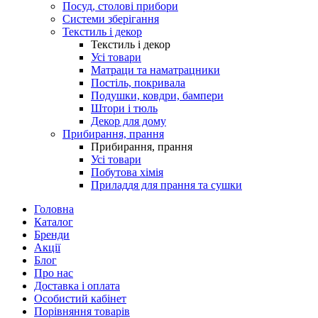
Посуд, столові прибори
Системи зберігання
Текстиль і декор
Текстиль і декор
Усі товари
Матраци та наматрацники
Постіль, покривала
Подушки, ковдри, бампери
Штори і тюль
Декор для дому
Прибирання, прання
Прибирання, прання
Усі товари
Побутова хімія
Приладдя для прання та сушки
Головна
Каталог
Бренди
Акції
Блог
Про нас
Доставка і оплата
Особистий кабінет
Порівняння товарів