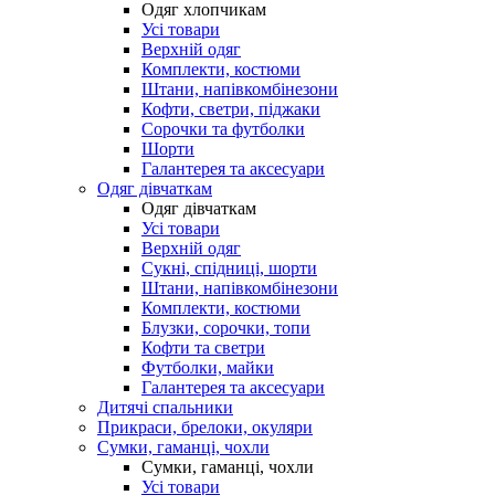
Одяг хлопчикам
Усі товари
Верхній одяг
Комплекти, костюми
Штани, напівкомбінезони
Кофти, светри, піджаки
Сорочки та футболки
Шорти
Галантерея та аксесуари
Одяг дівчаткам
Одяг дівчаткам
Усі товари
Верхній одяг
Сукні, спідниці, шорти
Штани, напівкомбінезони
Комплекти, костюми
Блузки, сорочки, топи
Кофти та светри
Футболки, майки
Галантерея та аксесуари
Дитячі спальники
Прикраси, брелоки, окуляри
Сумки, гаманці, чохли
Сумки, гаманці, чохли
Усі товари