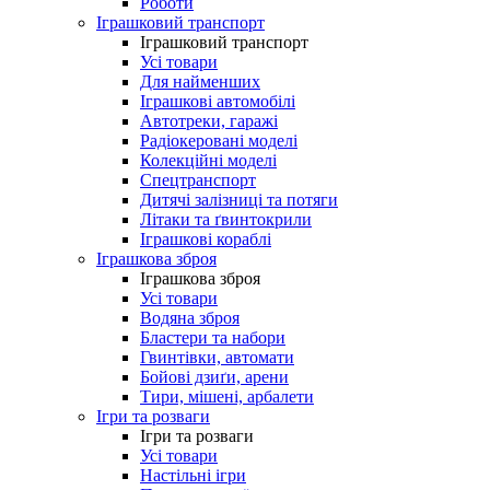
Роботи
Іграшковий транспорт
Іграшковий транспорт
Усі товари
Для найменших
Іграшкові автомобілі
Автотреки, гаражі
Радіокеровані моделі
Колекційні моделі
Спецтранспорт
Дитячі залізниці та потяги
Літаки та ґвинтокрили
Іграшкові кораблі
Іграшкова зброя
Іграшкова зброя
Усі товари
Водяна зброя
Бластери та набори
Гвинтівки, автомати
Бойові дзиґи, арени
Тири, мішені, арбалети
Ігри та розваги
Ігри та розваги
Усі товари
Настільні ігри