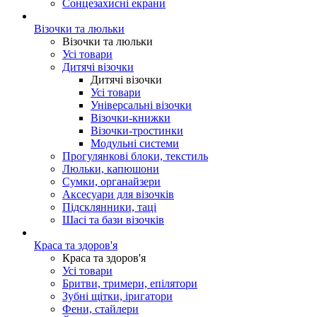
Сонцезахисні екрани
Візочки та люльки
Візочки та люльки
Усі товари
Дитячі візочки
Дитячі візочки
Усі товари
Універсальні візочки
Візочки-книжки
Візочки-тростинки
Модульні системи
Прогулянкові блоки, текстиль
Люльки, капюшони
Сумки, органайзери
Аксесуари для візочків
Підсклянники, таці
Шасі та бази візочків
Краса та здоров'я
Краса та здоров'я
Усі товари
Бритви, тримери, епілятори
Зубні щітки, іригатори
Фени, стайлери