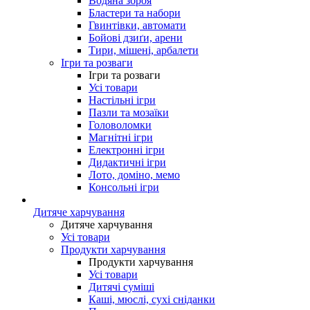
Водяна зброя
Бластери та набори
Гвинтівки, автомати
Бойові дзиґи, арени
Тири, мішені, арбалети
Ігри та розваги
Ігри та розваги
Усі товари
Настільні ігри
Пазли та мозаїки
Головоломки
Магнітні ігри
Електронні ігри
Дидактичні ігри
Лото, доміно, мемо
Консольні ігри
Дитяче харчування
Дитяче харчування
Усі товари
Продукти харчування
Продукти харчування
Усі товари
Дитячі суміші
Каші, мюслі, сухі сніданки