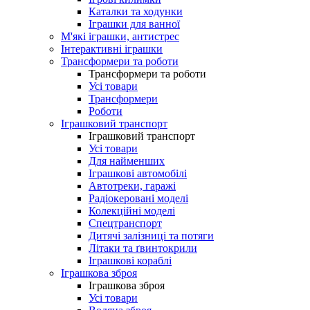
Каталки та ходунки
Іграшки для ванної
М'які іграшки, антистрес
Інтерактивні іграшки
Трансформери та роботи
Трансформери та роботи
Усі товари
Трансформери
Роботи
Іграшковий транспорт
Іграшковий транспорт
Усі товари
Для найменших
Іграшкові автомобілі
Автотреки, гаражі
Радіокеровані моделі
Колекційні моделі
Спецтранспорт
Дитячі залізниці та потяги
Літаки та ґвинтокрили
Іграшкові кораблі
Іграшкова зброя
Іграшкова зброя
Усі товари