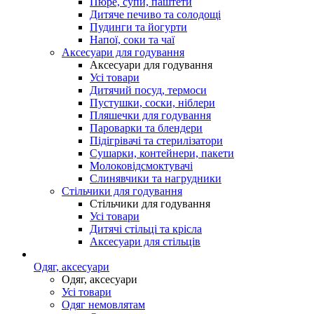
Пюре, супи, паштети
Дитяче печиво та солодощі
Пудинги та йогурти
Напої, соки та чаї
Аксесуари для годування
Аксесуари для годування
Усі товари
Дитячий посуд, термоси
Пустушки, соски, ніблери
Пляшечки для годування
Пароварки та блендери
Підігрівачі та стерилізатори
Сушарки, контейнери, пакети
Молоковідсмоктувачі
Слинявчики та нагрудники
Стільчики для годування
Стільчики для годування
Усі товари
Дитячі стільці та крісла
Аксесуари для стільців
Одяг, аксесуари
Одяг, аксесуари
Усі товари
Одяг немовлятам