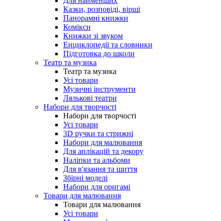
Для найменших
Казки, розповіді, вірші
Панорамні книжки
Комікси
Книжки зі звуком
Енциклопедії та словники
Підготовка до школи
Театр та музика
Театр та музика
Усі товари
Музичні інструменти
Лялькові театри
Набори для творчості
Набори для творчості
Усі товари
3D ручки та стрижні
Набори для малювання
Для аплікацій та декору
Наліпки та альбоми
Для в'язання та шиття
Збірні моделі
Набори для оригамі
Товари для малювання
Товари для малювання
Усі товари