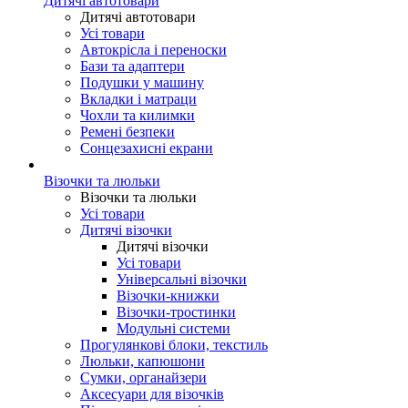
Дитячі автотовари
Дитячі автотовари
Усі товари
Автокрісла і переноски
Бази та адаптери
Подушки у машину
Вкладки і матраци
Чохли та килимки
Ремені безпеки
Сонцезахисні екрани
Візочки та люльки
Візочки та люльки
Усі товари
Дитячі візочки
Дитячі візочки
Усі товари
Універсальні візочки
Візочки-книжки
Візочки-тростинки
Модульні системи
Прогулянкові блоки, текстиль
Люльки, капюшони
Сумки, органайзери
Аксесуари для візочків