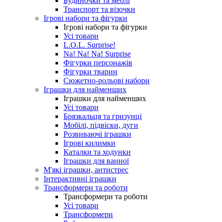
Будиночки та меблі
Транспорт та візочки
Ігрові набори та фігурки
Ігрові набори та фігурки
Усі товари
L.O.L. Surprise!
Na! Na! Na! Surprise
Фігурки персонажів
Фігурки тварин
Сюжетно-рольові набори
Іграшки для найменших
Іграшки для найменших
Усі товари
Брязкальця та гризунці
Мобілі, підвіски, дуги
Розвиваючі іграшки
Ігрові килимки
Каталки та ходунки
Іграшки для ванної
М'які іграшки, антистрес
Інтерактивні іграшки
Трансформери та роботи
Трансформери та роботи
Усі товари
Трансформери