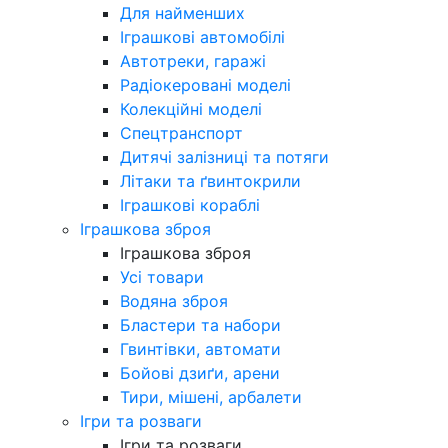
Для найменших
Іграшкові автомобілі
Автотреки, гаражі
Радіокеровані моделі
Колекційні моделі
Спецтранспорт
Дитячі залізниці та потяги
Літаки та ґвинтокрили
Іграшкові кораблі
Іграшкова зброя
Іграшкова зброя
Усі товари
Водяна зброя
Бластери та набори
Гвинтівки, автомати
Бойові дзиґи, арени
Тири, мішені, арбалети
Ігри та розваги
Ігри та розваги