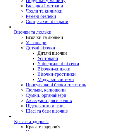
Подушки у машину
Вкладки і матраци
Чохли та килимки
Ремені безпеки
Сонцезахисні екрани
Візочки та люльки
Візочки та люльки
Усі товари
Дитячі візочки
Дитячі візочки
Усі товари
Універсальні візочки
Візочки-книжки
Візочки-тростинки
Модульні системи
Прогулянкові блоки, текстиль
Люльки, капюшони
Сумки, органайзери
Аксесуари для візочків
Підсклянники, таці
Шасі та бази візочків
Краса та здоров'я
Краса та здоров'я