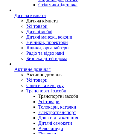
Стільчик-підставка
Дитяча кімната
Дитяча кімната
Усі товари
Дитячі меблі
Дитячі манежі, кокони
Нічники, проектори
Ящики, органайзери
Радіо та відео няні
Безпека дітей вдома
Активне дозвілля
Активне дозвілля
Усі товари
Слінги та кенгуру
Транспортні засоби
Транспортні засоби
Усі товари
Толокари, каталки
Електротранспорт
Дошки для катання
Дитячі самокати
Велосипеди
Біговели