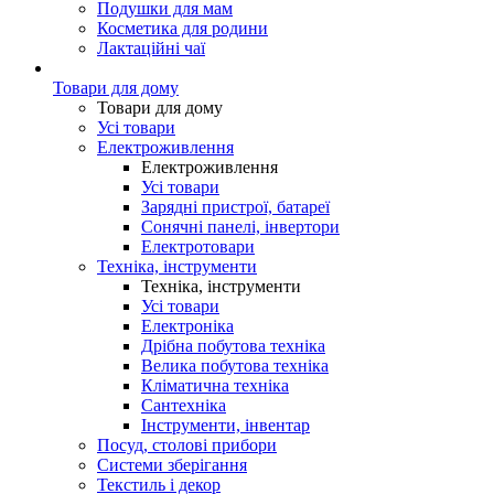
Подушки для мам
Косметика для родини
Лактаційні чаї
Товари для дому
Товари для дому
Усі товари
Електроживлення
Електроживлення
Усі товари
Зарядні пристрої, батареї
Сонячні панелі, інвертори
Електротовари
Техніка, інструменти
Техніка, інструменти
Усі товари
Електроніка
Дрібна побутова техніка
Велика побутова техніка
Кліматична техніка
Сантехніка
Інструменти, інвентар
Посуд, столові прибори
Системи зберігання
Текстиль і декор