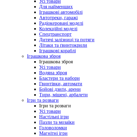
Усі товари
Для найменших
Іграшкові автомобілі
Автотреки, гаражі
Радіокеровані моделі
Колекційні моделі
Спецтранспорт
Дитячі залізниці та потяги
Літаки та ґвинтокрили
Іграшкові кораблі
Іграшкова зброя
Іграшкова зброя
Усі товари
Водяна зброя
Бластери та набори
Гвинтівки, автомати
Бойові дзиґи, арени
Тири, мішені, арбалети
Ігри та розваги
Ігри та розваги
Усі товари
Настільні ігри
Пазли та мозаїки
Головоломки
Магнітні ігри