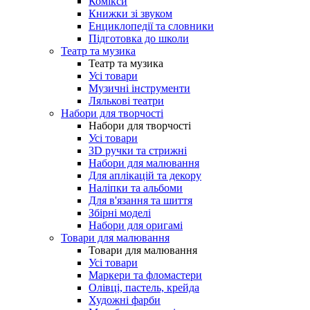
Комікси
Книжки зі звуком
Енциклопедії та словники
Підготовка до школи
Театр та музика
Театр та музика
Усі товари
Музичні інструменти
Лялькові театри
Набори для творчості
Набори для творчості
Усі товари
3D ручки та стрижні
Набори для малювання
Для аплікацій та декору
Наліпки та альбоми
Для в'язання та шиття
Збірні моделі
Набори для оригамі
Товари для малювання
Товари для малювання
Усі товари
Маркери та фломастери
Олівці, пастель, крейда
Художні фарби