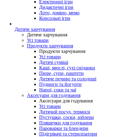
Електронні ігри
Дидактичні ігри
Лото, доміно, мемо
Консольні ігри
Дитяче харчування
Дитяче харчування
Усі товари
Продукти харчування
Продукти харчування
Усі товари
Дитячі суміші
Каші, мюслі, сухі сніданки
Пюре, супи, паштети
Дитяче печиво та солодощі
Пудинги та йогурти
Напої, соки та чаї
Аксесуари для годування
Аксесуари для годування
Усі товари
Дитячий посуд, термоси
Пустушки, соски, ніблери
Пляшечки для годування
Пароварки та блендери
Підігрівачі та стерилізатори