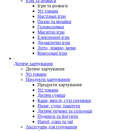
Ігри та розваги
Ігри та розваги
Усі товари
Настільні ігри
Пазли та мозаїки
Головоломки
Магнітні ігри
Електронні ігри
Дидактичні ігри
Лото, доміно, мемо
Консольні ігри
Дитяче харчування
Дитяче харчування
Усі товари
Продукти харчування
Продукти харчування
Усі товари
Дитячі суміші
Каші, мюслі, сухі сніданки
Пюре, супи, паштети
Дитяче печиво та солодощі
Пудинги та йогурти
Напої, соки та чаї
Аксесуари для годування