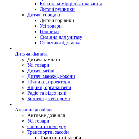
Кола та комірці для плавання
Дитячі рушники
Дитячі горщики
Дитячі горщики
Усі товари
Горщики
Сидіння для унітазу
Стільчик-підставка
Дитяча кімната
Дитяча кімната
Усі товари
Дитячі меблі
Дитячі манежі, кокони
Нічники, проектори
Ящики, органайзери
Радіо та відео няні
Безпека дітей вдома
Активне дозвілля
Активне дозвілля
Усі товари
Слінги та кенгуру
Транспортні засоби
Транспортні засоби