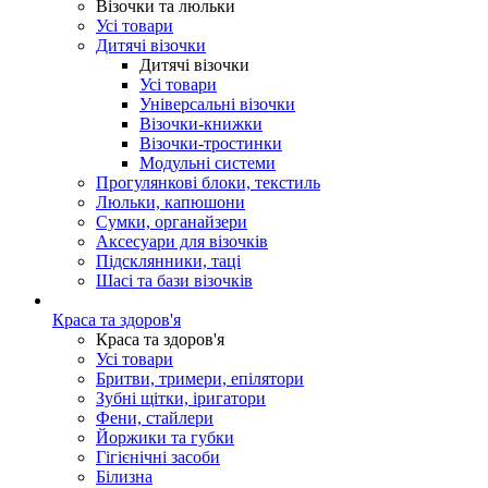
Візочки та люльки
Усі товари
Дитячі візочки
Дитячі візочки
Усі товари
Універсальні візочки
Візочки-книжки
Візочки-тростинки
Модульні системи
Прогулянкові блоки, текстиль
Люльки, капюшони
Сумки, органайзери
Аксесуари для візочків
Підсклянники, таці
Шасі та бази візочків
Краса та здоров'я
Краса та здоров'я
Усі товари
Бритви, тримери, епілятори
Зубні щітки, іригатори
Фени, стайлери
Йоржики та губки
Гігієнічні засоби
Білизна