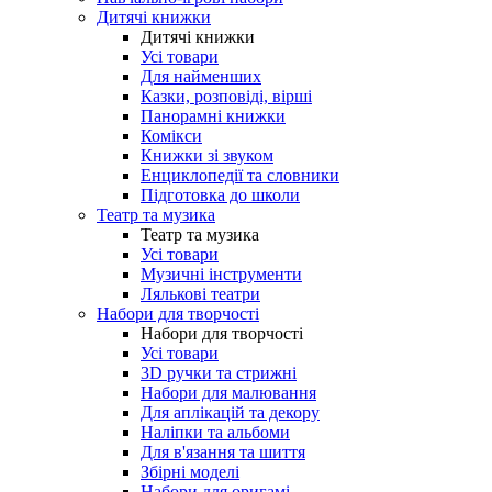
Дитячі книжки
Дитячі книжки
Усі товари
Для найменших
Казки, розповіді, вірші
Панорамні книжки
Комікси
Книжки зі звуком
Енциклопедії та словники
Підготовка до школи
Театр та музика
Театр та музика
Усі товари
Музичні інструменти
Лялькові театри
Набори для творчості
Набори для творчості
Усі товари
3D ручки та стрижні
Набори для малювання
Для аплікацій та декору
Наліпки та альбоми
Для в'язання та шиття
Збірні моделі
Набори для оригамі