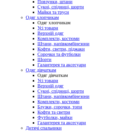
Повзунки, штани
Сукні, спідниці, шорти
Майки та труси
Одяг хлопчикам
Одяг хлопчикам
Усі товари
Верхній одяг
Комплекти, костюми
Штани, напівкомбінезони
Кофти, светри, піджаки
Сорочки та футболки
Шорти
Галантерея та аксесуари
Одяг дівчаткам
Одяг дівчаткам
Усі товари
Верхній одяг
Сукні, спідниці, шорти
Штани, напівкомбінезони
Комплекти, костюми
Блузки, сорочки, топи
Кофти та светри
Футболки, майки
Галантерея та аксесуари
Дитячі спальники