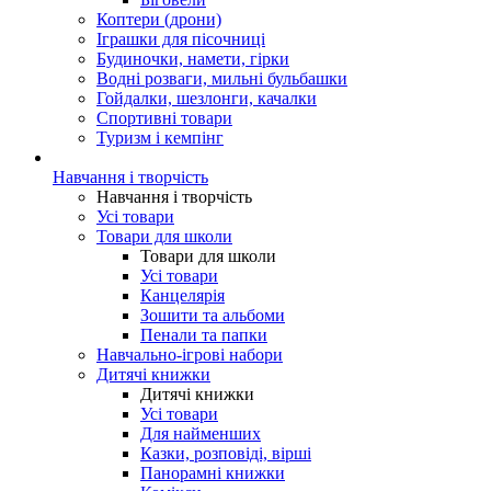
Коптери (дрони)
Іграшки для пісочниці
Будиночки, намети, гірки
Водні розваги, мильні бульбашки
Гойдалки, шезлонги, качалки
Спортивні товари
Туризм і кемпінг
Навчання і творчість
Навчання і творчість
Усі товари
Товари для школи
Товари для школи
Усі товари
Канцелярія
Зошити та альбоми
Пенали та папки
Навчально-ігрові набори
Дитячі книжки
Дитячі книжки
Усі товари
Для найменших
Казки, розповіді, вірші
Панорамні книжки