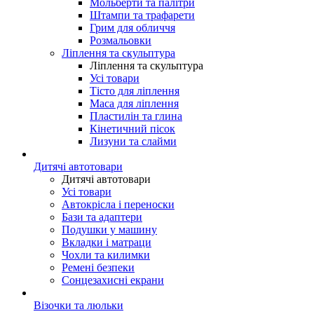
Мольберти та палітри
Штампи та трафарети
Грим для обличчя
Розмальовки
Ліплення та скульптура
Ліплення та скульптура
Усі товари
Тісто для ліплення
Маса для ліплення
Пластилін та глина
Кінетичний пісок
Лизуни та слайми
Дитячі автотовари
Дитячі автотовари
Усі товари
Автокрісла і переноски
Бази та адаптери
Подушки у машину
Вкладки і матраци
Чохли та килимки
Ремені безпеки
Сонцезахисні екрани
Візочки та люльки