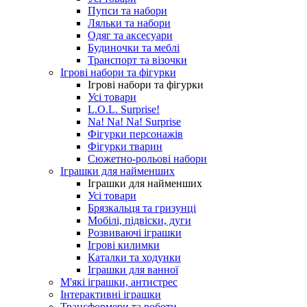
Пупси та набори
Ляльки та набори
Одяг та аксесуари
Будиночки та меблі
Транспорт та візочки
Ігрові набори та фігурки
Ігрові набори та фігурки
Усі товари
L.O.L. Surprise!
Na! Na! Na! Surprise
Фігурки персонажів
Фігурки тварин
Сюжетно-рольові набори
Іграшки для найменших
Іграшки для найменших
Усі товари
Брязкальця та гризунці
Мобілі, підвіски, дуги
Розвиваючі іграшки
Ігрові килимки
Каталки та ходунки
Іграшки для ванної
М'які іграшки, антистрес
Інтерактивні іграшки
Трансформери та роботи