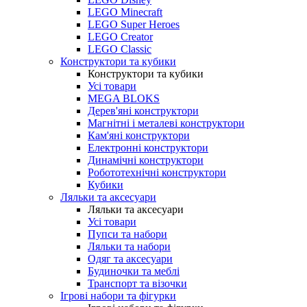
LEGO Minecraft
LEGO Super Heroes
LEGO Creator
LEGO Classic
Конструктори та кубики
Конструктори та кубики
Усі товари
MEGA BLOKS
Дерев'яні конструктори
Магнітні і металеві конструктори
Кам'яні конструктори
Електронні конструктори
Динамічні конструктори
Робототехнічні конструктори
Кубики
Ляльки та аксесуари
Ляльки та аксесуари
Усі товари
Пупси та набори
Ляльки та набори
Одяг та аксесуари
Будиночки та меблі
Транспорт та візочки
Ігрові набори та фігурки