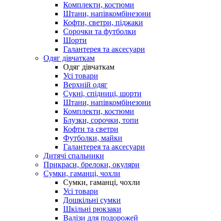
Комплекти, костюми
Штани, напівкомбінезони
Кофти, светри, піджаки
Сорочки та футболки
Шорти
Галантерея та аксесуари
Одяг дівчаткам
Одяг дівчаткам
Усі товари
Верхній одяг
Сукні, спідниці, шорти
Штани, напівкомбінезони
Комплекти, костюми
Блузки, сорочки, топи
Кофти та светри
Футболки, майки
Галантерея та аксесуари
Дитячі спальники
Прикраси, брелоки, окуляри
Сумки, гаманці, чохли
Сумки, гаманці, чохли
Усі товари
Дошкільні сумки
Шкільні рюкзаки
Валізи для подорожей