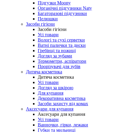
Підгузки Moony
Органічні підгузники Naty
Багаторазові підгузники
Пелюшки
Засоби гігієни
Засоби гігієни
Усі товари
Вологі та сухі серветки
Ватні палички та диски
Гребінці та ножиці
Догляд за зубами
Термометри, аспіратори
Прорізувачі для зубів
Дитяча косметика
Дитяча косметика
Усі товари
Догляд за шкірою
Для купання
Декоративна косметика
Засоби захисту від комах
Аксесуари для купання
Аксесуари для купання
Усі товари
Ванночки, гірки, лежаки
Губки та мильниці