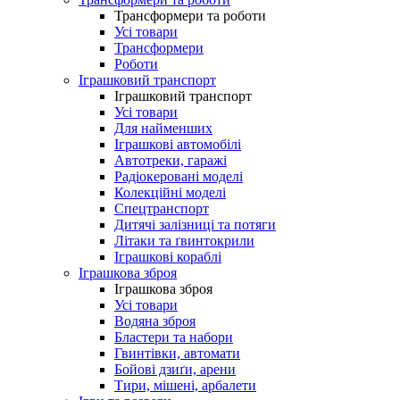
Трансформери та роботи
Усі товари
Трансформери
Роботи
Іграшковий транспорт
Іграшковий транспорт
Усі товари
Для найменших
Іграшкові автомобілі
Автотреки, гаражі
Радіокеровані моделі
Колекційні моделі
Спецтранспорт
Дитячі залізниці та потяги
Літаки та ґвинтокрили
Іграшкові кораблі
Іграшкова зброя
Іграшкова зброя
Усі товари
Водяна зброя
Бластери та набори
Гвинтівки, автомати
Бойові дзиґи, арени
Тири, мішені, арбалети