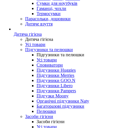
Сумки для ноутбуків
Гаманці, чохли
Термосумки
Парасольки, дощовики
Дитяче взуття
Дитяча гігієна
Дитяча гігієна
Усі товари
Підгузники та пелюшки
Підгузники та пелюшки
Усі товари
Сповиватори
Підгузники Huggies
Підгузники Merries
Підгузники GOO.N
Підгузники Libero
Підгузники Pampers
Підгузки Moony
Органічні підгузники Naty
Багаторазові підгузники
Пелюшки
Засоби гігієни
Засоби гігієни
Усі товари