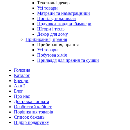
Текстиль і декор
Усі товари
Матраци та наматрацники
Постіль, покривала
Подушки, ковдри, бампери
Штори і тюль
Декор для дому
Прибирання, прання
Прибирання, прання
Усі товари
Побутова хімія
Приладдя для прання та сушки
Головна
Каталог
Бренди
Акції
Блог
Про нас
Доставка і оплата
Особистий кабінет
Порівняння товарів
Список бажань
Підбір подарунку