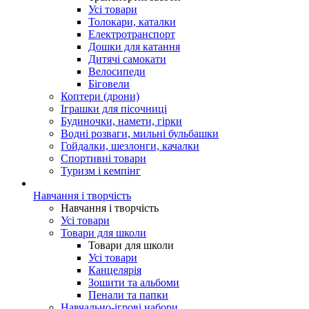
Усі товари
Толокари, каталки
Електротранспорт
Дошки для катання
Дитячі самокати
Велосипеди
Біговели
Коптери (дрони)
Іграшки для пісочниці
Будиночки, намети, гірки
Водні розваги, мильні бульбашки
Гойдалки, шезлонги, качалки
Спортивні товари
Туризм і кемпінг
Навчання і творчість
Навчання і творчість
Усі товари
Товари для школи
Товари для школи
Усі товари
Канцелярія
Зошити та альбоми
Пенали та папки
Навчально-ігрові набори