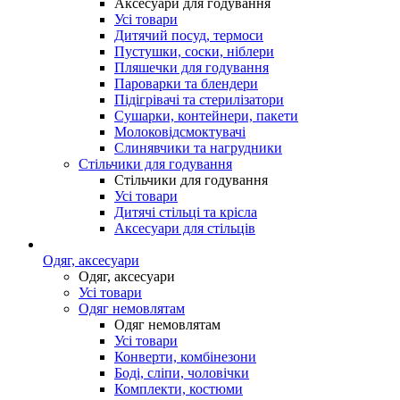
Аксесуари для годування
Усі товари
Дитячий посуд, термоси
Пустушки, соски, ніблери
Пляшечки для годування
Пароварки та блендери
Підігрівачі та стерилізатори
Сушарки, контейнери, пакети
Молоковідсмоктувачі
Слинявчики та нагрудники
Стільчики для годування
Стільчики для годування
Усі товари
Дитячі стільці та крісла
Аксесуари для стільців
Одяг, аксесуари
Одяг, аксесуари
Усі товари
Одяг немовлятам
Одяг немовлятам
Усі товари
Конверти, комбінезони
Боді, сліпи, чоловічки
Комплекти, костюми