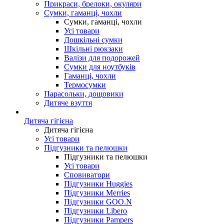
Прикраси, брелоки, окуляри
Сумки, гаманці, чохли
Сумки, гаманці, чохли
Усі товари
Дошкільні сумки
Шкільні рюкзаки
Валізи для подорожей
Сумки для ноутбуків
Гаманці, чохли
Термосумки
Парасольки, дощовики
Дитяче взуття
Дитяча гігієна
Дитяча гігієна
Усі товари
Підгузники та пелюшки
Підгузники та пелюшки
Усі товари
Сповиватори
Підгузники Huggies
Підгузники Merries
Підгузники GOO.N
Підгузники Libero
Підгузники Pampers