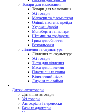
Товари для малювання
Товари для малювання
Усі товари
Маркери та фломастери
Олівці, пастель, крейда
Художні фарби
Мольберти та палітри
Штампи та трафарети
Грим для обличчя
Розмальовки
Ліплення та скульптура
Ліплення та скульптура
Усі товари
Тісто для ліплення
Маса для ліплення
Пластилін та глина
Кінетичний пісок
Лизуни та слайми
Дитячі автотовари
Дитячі автотовари
Усі товари
Автокрісла і переноски
Бази та адаптери