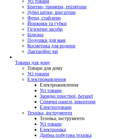
Усі товари
Бритви, тримери, епілятори
Зубні щітки, іригатори
Фени, стайлери
Йоржики та губки
Гігієнічні засоби
Білизна
Подушки для мам
Косметика для родини
Лактаційні чаї
Товари для дому
Товари для дому
Усі товари
Електроживлення
Електроживлення
Усі товари
Зарядні пристрої, батареї
Сонячні панелі, інвертори
Електротовари
Техніка, інструменти
Техніка, інструменти
Усі товари
Електроніка
Дрібна побутова техніка