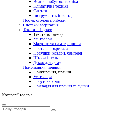
Велика побутова техніка
Кліматична техніка
Сантехніка
Інструменти, інвентар
Посуд, столові прибори
Системи зберігання
Текстиль і декор
Текстиль і декор
Усі товари
Матраци та наматрацники
Постіль, покривала
Подушки, ковдри, бампери
Штори і тюль
Декор для дому
Прибирання, прання
Прибирання, прання
Усі товари
Побутова хімія
Приладдя для прання та сушки
Категорії товарів