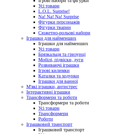
Ігрові набори та фігурки
Усі товари
L.O.L. Surprise!
Na! Na! Na! Surprise
Фігурки персонажів
Фігурки тварин
Сюжетно-рольові набори
Іграшки для найменших
Іграшки для найменших
Усі товари
Брязкальця та гризунці
Мобілі, підвіски, дуги
Розвиваючі іграшки
Ігрові килимки
Каталки та ходунки
Іграшки для ванної
М'які іграшки, антистрес
Інтерактивні іграшки
Трансформери та роботи
Трансформери та роботи
Усі товари
Трансформери
Роботи
Іграшковий транспорт
Іграшковий транспорт