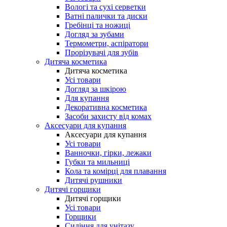
Вологі та сухі серветки
Ватні палички та диски
Гребінці та ножиці
Догляд за зубами
Термометри, аспіратори
Прорізувачі для зубів
Дитяча косметика
Дитяча косметика
Усі товари
Догляд за шкірою
Для купання
Декоративна косметика
Засоби захисту від комах
Аксесуари для купання
Аксесуари для купання
Усі товари
Ванночки, гірки, лежаки
Губки та мильниці
Кола та комірці для плавання
Дитячі рушники
Дитячі горщики
Дитячі горщики
Усі товари
Горщики
Сидіння для унітазу