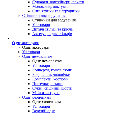
Сушарки, контейнери, пакети
Молоковідсмоктувачі
Слинявчики та нагрудники
Стільчики для годування
Стільчики для годування
Усі товари
Дитячі стільці та крісла
Аксесуари для стільців
Одяг, аксесуари
Одяг, аксесуари
Усі товари
Одяг немовлятам
Одяг немовлятам
Усі товари
Конверти, комбінезони
Боді, сліпи, чоловічки
Комплекти, костюми
Повзунки, штани
Сукні, спідниці, шорти
Майки та труси
Одяг хлопчикам
Одяг хлопчикам
Усі товари
Верхній одяг