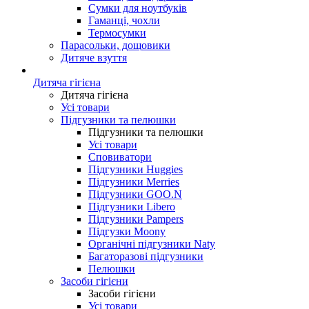
Сумки для ноутбуків
Гаманці, чохли
Термосумки
Парасольки, дощовики
Дитяче взуття
Дитяча гігієна
Дитяча гігієна
Усі товари
Підгузники та пелюшки
Підгузники та пелюшки
Усі товари
Сповиватори
Підгузники Huggies
Підгузники Merries
Підгузники GOO.N
Підгузники Libero
Підгузники Pampers
Підгузки Moony
Органічні підгузники Naty
Багаторазові підгузники
Пелюшки
Засоби гігієни
Засоби гігієни
Усі товари