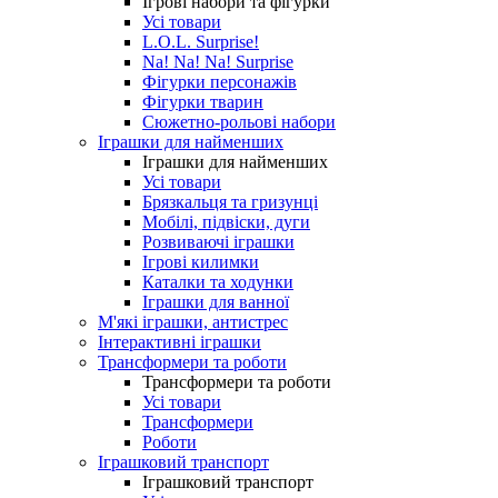
Ігрові набори та фігурки
Усі товари
L.O.L. Surprise!
Na! Na! Na! Surprise
Фігурки персонажів
Фігурки тварин
Сюжетно-рольові набори
Іграшки для найменших
Іграшки для найменших
Усі товари
Брязкальця та гризунці
Мобілі, підвіски, дуги
Розвиваючі іграшки
Ігрові килимки
Каталки та ходунки
Іграшки для ванної
М'які іграшки, антистрес
Інтерактивні іграшки
Трансформери та роботи
Трансформери та роботи
Усі товари
Трансформери
Роботи
Іграшковий транспорт
Іграшковий транспорт