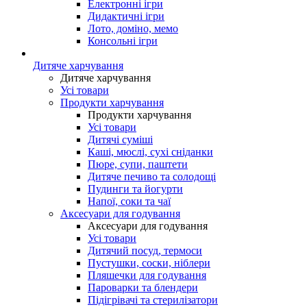
Електронні ігри
Дидактичні ігри
Лото, доміно, мемо
Консольні ігри
Дитяче харчування
Дитяче харчування
Усі товари
Продукти харчування
Продукти харчування
Усі товари
Дитячі суміші
Каші, мюслі, сухі сніданки
Пюре, супи, паштети
Дитяче печиво та солодощі
Пудинги та йогурти
Напої, соки та чаї
Аксесуари для годування
Аксесуари для годування
Усі товари
Дитячий посуд, термоси
Пустушки, соски, ніблери
Пляшечки для годування
Пароварки та блендери
Підігрівачі та стерилізатори