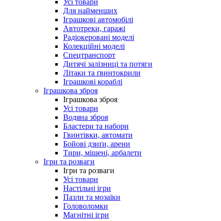
Усі товари
Для найменших
Іграшкові автомобілі
Автотреки, гаражі
Радіокеровані моделі
Колекційні моделі
Спецтранспорт
Дитячі залізниці та потяги
Літаки та ґвинтокрили
Іграшкові кораблі
Іграшкова зброя
Іграшкова зброя
Усі товари
Водяна зброя
Бластери та набори
Гвинтівки, автомати
Бойові дзиґи, арени
Тири, мішені, арбалети
Ігри та розваги
Ігри та розваги
Усі товари
Настільні ігри
Пазли та мозаїки
Головоломки
Магнітні ігри