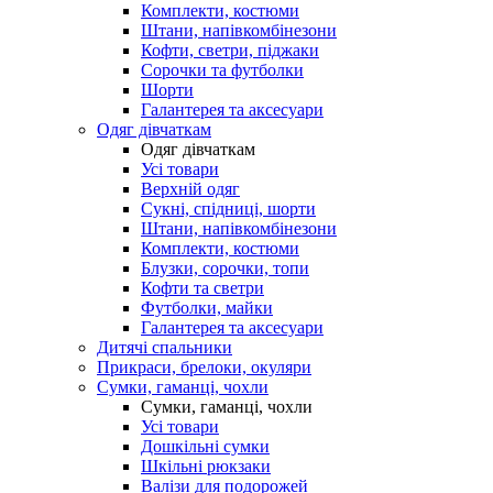
Комплекти, костюми
Штани, напівкомбінезони
Кофти, светри, піджаки
Сорочки та футболки
Шорти
Галантерея та аксесуари
Одяг дівчаткам
Одяг дівчаткам
Усі товари
Верхній одяг
Сукні, спідниці, шорти
Штани, напівкомбінезони
Комплекти, костюми
Блузки, сорочки, топи
Кофти та светри
Футболки, майки
Галантерея та аксесуари
Дитячі спальники
Прикраси, брелоки, окуляри
Сумки, гаманці, чохли
Сумки, гаманці, чохли
Усі товари
Дошкільні сумки
Шкільні рюкзаки
Валізи для подорожей