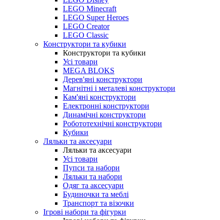
LEGO Minecraft
LEGO Super Heroes
LEGO Creator
LEGO Classic
Конструктори та кубики
Конструктори та кубики
Усі товари
MEGA BLOKS
Дерев'яні конструктори
Магнітні і металеві конструктори
Кам'яні конструктори
Електронні конструктори
Динамічні конструктори
Робототехнічні конструктори
Кубики
Ляльки та аксесуари
Ляльки та аксесуари
Усі товари
Пупси та набори
Ляльки та набори
Одяг та аксесуари
Будиночки та меблі
Транспорт та візочки
Ігрові набори та фігурки