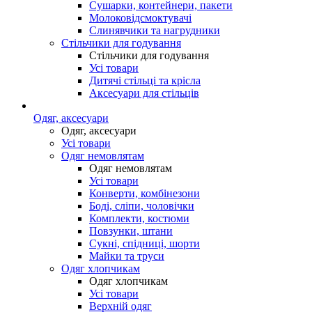
Сушарки, контейнери, пакети
Молоковідсмоктувачі
Слинявчики та нагрудники
Стільчики для годування
Стільчики для годування
Усі товари
Дитячі стільці та крісла
Аксесуари для стільців
Одяг, аксесуари
Одяг, аксесуари
Усі товари
Одяг немовлятам
Одяг немовлятам
Усі товари
Конверти, комбінезони
Боді, сліпи, чоловічки
Комплекти, костюми
Повзунки, штани
Сукні, спідниці, шорти
Майки та труси
Одяг хлопчикам
Одяг хлопчикам
Усі товари
Верхній одяг