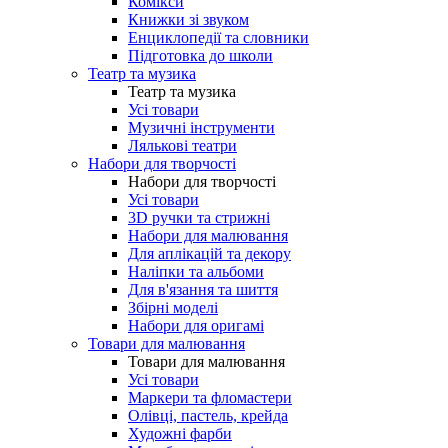
Комікси
Книжки зі звуком
Енциклопедії та словники
Підготовка до школи
Театр та музика
Театр та музика
Усі товари
Музичні інструменти
Лялькові театри
Набори для творчості
Набори для творчості
Усі товари
3D ручки та стрижні
Набори для малювання
Для аплікацій та декору
Наліпки та альбоми
Для в'язання та шиття
Збірні моделі
Набори для оригамі
Товари для малювання
Товари для малювання
Усі товари
Маркери та фломастери
Олівці, пастель, крейда
Художні фарби