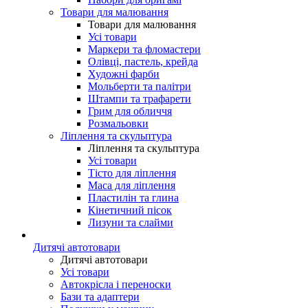
Товари для малювання
Товари для малювання
Усі товари
Маркери та фломастери
Олівці, пастель, крейда
Художні фарби
Мольберти та палітри
Штампи та трафарети
Грим для обличчя
Розмальовки
Ліплення та скульптура
Ліплення та скульптура
Усі товари
Тісто для ліплення
Маса для ліплення
Пластилін та глина
Кінетичний пісок
Лизуни та слайми
Дитячі автотовари
Дитячі автотовари
Усі товари
Автокрісла і переноски
Бази та адаптери