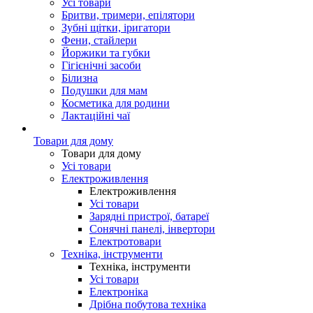
Усі товари
Бритви, тримери, епілятори
Зубні щітки, іригатори
Фени, стайлери
Йоржики та губки
Гігієнічні засоби
Білизна
Подушки для мам
Косметика для родини
Лактаційні чаї
Товари для дому
Товари для дому
Усі товари
Електроживлення
Електроживлення
Усі товари
Зарядні пристрої, батареї
Сонячні панелі, інвертори
Електротовари
Техніка, інструменти
Техніка, інструменти
Усі товари
Електроніка
Дрібна побутова техніка