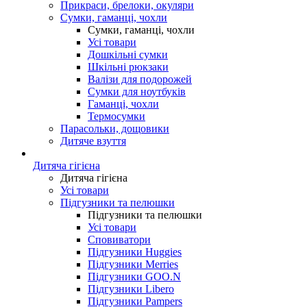
Прикраси, брелоки, окуляри
Сумки, гаманці, чохли
Сумки, гаманці, чохли
Усі товари
Дошкільні сумки
Шкільні рюкзаки
Валізи для подорожей
Сумки для ноутбуків
Гаманці, чохли
Термосумки
Парасольки, дощовики
Дитяче взуття
Дитяча гігієна
Дитяча гігієна
Усі товари
Підгузники та пелюшки
Підгузники та пелюшки
Усі товари
Сповиватори
Підгузники Huggies
Підгузники Merries
Підгузники GOO.N
Підгузники Libero
Підгузники Pampers