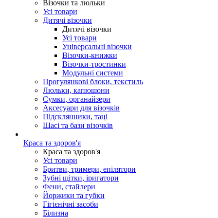
Візочки та люльки
Усі товари
Дитячі візочки
Дитячі візочки
Усі товари
Універсальні візочки
Візочки-книжки
Візочки-тростинки
Модульні системи
Прогулянкові блоки, текстиль
Люльки, капюшони
Сумки, органайзери
Аксесуари для візочків
Підсклянники, таці
Шасі та бази візочків
Краса та здоров'я
Краса та здоров'я
Усі товари
Бритви, тримери, епілятори
Зубні щітки, іригатори
Фени, стайлери
Йоржики та губки
Гігієнічні засоби
Білизна