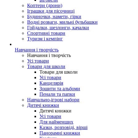
Коптери (дрони)
Іграшки для пісочниці
Будиночки, намети, гірки
Водні розваги, мильні бульбашки
Гойдалки, шезлонги, качалки
Спортивні товари
Туризм і кемпінг
Навчання і творчість
Навчання і творчість
Усі товари
Товари для школи
Товари для школи
Усі товари
Канцелярія
Зошити та альбоми
Пенали та папки
Навчально-ігрові набори
Дитячі книжки
Дитячі книжки
Усі товари
Для найменших
Казки, розповіді, вірші
Панорамні книжки