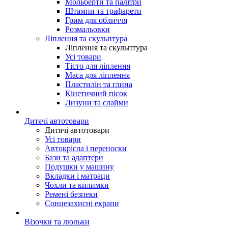
Мольберти та палітри
Штампи та трафарети
Грим для обличчя
Розмальовки
Ліплення та скульптура
Ліплення та скульптура
Усі товари
Тісто для ліплення
Маса для ліплення
Пластилін та глина
Кінетичний пісок
Лизуни та слайми
Дитячі автотовари
Дитячі автотовари
Усі товари
Автокрісла і переноски
Бази та адаптери
Подушки у машину
Вкладки і матраци
Чохли та килимки
Ремені безпеки
Сонцезахисні екрани
Візочки та люльки