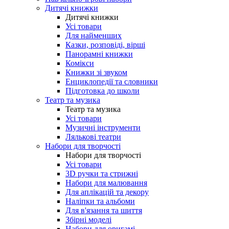
Дитячі книжки
Дитячі книжки
Усі товари
Для найменших
Казки, розповіді, вірші
Панорамні книжки
Комікси
Книжки зі звуком
Енциклопедії та словники
Підготовка до школи
Театр та музика
Театр та музика
Усі товари
Музичні інструменти
Лялькові театри
Набори для творчості
Набори для творчості
Усі товари
3D ручки та стрижні
Набори для малювання
Для аплікацій та декору
Наліпки та альбоми
Для в'язання та шиття
Збірні моделі
Набори для оригамі