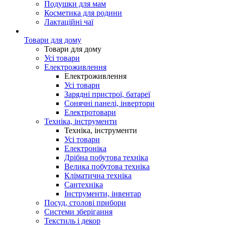
Подушки для мам
Косметика для родини
Лактаційні чаї
Товари для дому
Товари для дому
Усі товари
Електроживлення
Електроживлення
Усі товари
Зарядні пристрої, батареї
Сонячні панелі, інвертори
Електротовари
Техніка, інструменти
Техніка, інструменти
Усі товари
Електроніка
Дрібна побутова техніка
Велика побутова техніка
Кліматична техніка
Сантехніка
Інструменти, інвентар
Посуд, столові прибори
Системи зберігання
Текстиль і декор