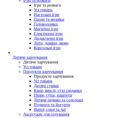
Ігри та розваги
Ігри та розваги
Усі товари
Настільні ігри
Пазли та мозаїки
Головоломки
Магнітні ігри
Електронні ігри
Дидактичні ігри
Лото, доміно, мемо
Консольні ігри
Дитяче харчування
Дитяче харчування
Усі товари
Продукти харчування
Продукти харчування
Усі товари
Дитячі суміші
Каші, мюслі, сухі сніданки
Пюре, супи, паштети
Дитяче печиво та солодощі
Пудинги та йогурти
Напої, соки та чаї
Аксесуари для годування