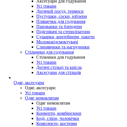
Аксесуари для годування
Усі товари
Дитячий посуд, термоси
Пустушки, соски, ніблери
Пляшечки для годування
Пароварки та блендери
Підігрівачі та стерилізатори
Сушарки, контейнери, пакети
Молоковідсмоктувачі
Слинявчики та нагрудники
Стільчики для годування
Стільчики для годування
Усі товари
Дитячі стільці та крісла
Аксесуари для стільців
Одяг, аксесуари
Одяг, аксесуари
Усі товари
Одяг немовлятам
Одяг немовлятам
Усі товари
Конверти, комбінезони
Боді, сліпи, чоловічки
Комплекти, костюми