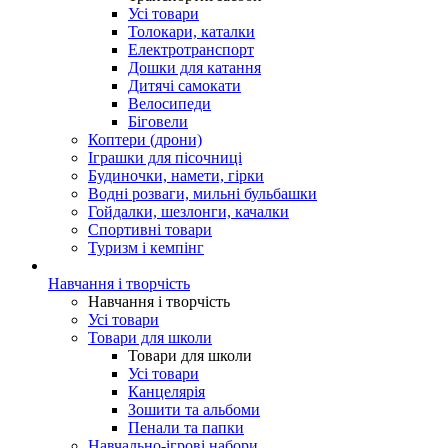
Усі товари
Толокари, каталки
Електротранспорт
Дошки для катання
Дитячі самокати
Велосипеди
Біговели
Коптери (дрони)
Іграшки для пісочниці
Будиночки, намети, гірки
Водні розваги, мильні бульбашки
Гойдалки, шезлонги, качалки
Спортивні товари
Туризм і кемпінг
Навчання і творчість
Навчання і творчість
Усі товари
Товари для школи
Товари для школи
Усі товари
Канцелярія
Зошити та альбоми
Пенали та папки
Навчально-ігрові набори