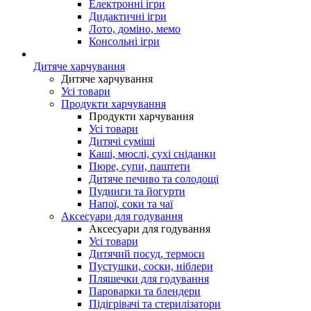
Електронні ігри
Дидактичні ігри
Лото, доміно, мемо
Консольні ігри
Дитяче харчування
Дитяче харчування
Усі товари
Продукти харчування
Продукти харчування
Усі товари
Дитячі суміші
Каші, мюслі, сухі сніданки
Пюре, супи, паштети
Дитяче печиво та солодощі
Пудинги та йогурти
Напої, соки та чаї
Аксесуари для годування
Аксесуари для годування
Усі товари
Дитячий посуд, термоси
Пустушки, соски, ніблери
Пляшечки для годування
Пароварки та блендери
Підігрівачі та стерилізатори