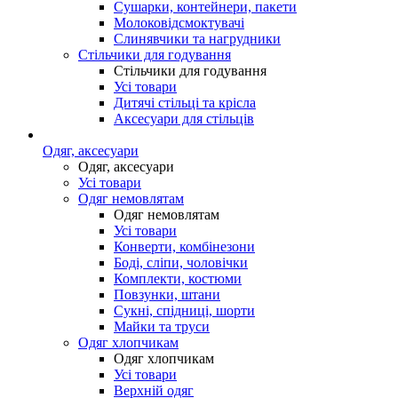
Сушарки, контейнери, пакети
Молоковідсмоктувачі
Слинявчики та нагрудники
Стільчики для годування
Стільчики для годування
Усі товари
Дитячі стільці та крісла
Аксесуари для стільців
Одяг, аксесуари
Одяг, аксесуари
Усі товари
Одяг немовлятам
Одяг немовлятам
Усі товари
Конверти, комбінезони
Боді, сліпи, чоловічки
Комплекти, костюми
Повзунки, штани
Сукні, спідниці, шорти
Майки та труси
Одяг хлопчикам
Одяг хлопчикам
Усі товари
Верхній одяг