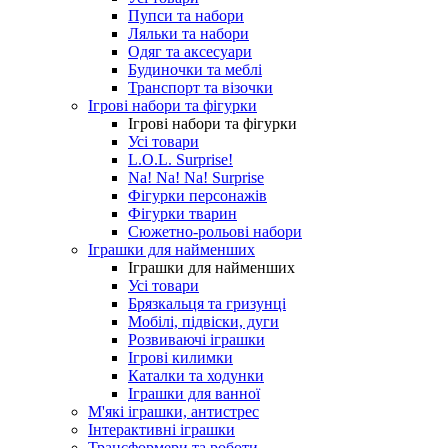
Пупси та набори
Ляльки та набори
Одяг та аксесуари
Будиночки та меблі
Транспорт та візочки
Ігрові набори та фігурки
Ігрові набори та фігурки
Усі товари
L.O.L. Surprise!
Na! Na! Na! Surprise
Фігурки персонажів
Фігурки тварин
Сюжетно-рольові набори
Іграшки для найменших
Іграшки для найменших
Усі товари
Брязкальця та гризунці
Мобілі, підвіски, дуги
Розвиваючі іграшки
Ігрові килимки
Каталки та ходунки
Іграшки для ванної
М'які іграшки, антистрес
Інтерактивні іграшки
Трансформери та роботи