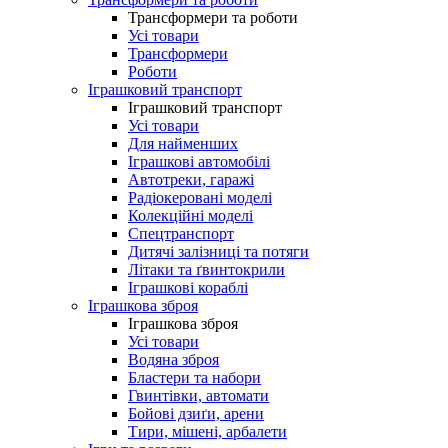
Трансформери та роботи
Усі товари
Трансформери
Роботи
Іграшковий транспорт
Іграшковий транспорт
Усі товари
Для найменших
Іграшкові автомобілі
Автотреки, гаражі
Радіокеровані моделі
Колекційні моделі
Спецтранспорт
Дитячі залізниці та потяги
Літаки та ґвинтокрили
Іграшкові кораблі
Іграшкова зброя
Іграшкова зброя
Усі товари
Водяна зброя
Бластери та набори
Гвинтівки, автомати
Бойові дзиґи, арени
Тири, мішені, арбалети