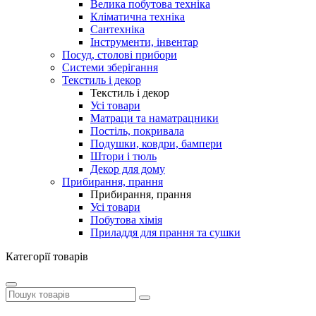
Велика побутова техніка
Кліматична техніка
Сантехніка
Інструменти, інвентар
Посуд, столові прибори
Системи зберігання
Текстиль і декор
Текстиль і декор
Усі товари
Матраци та наматрацники
Постіль, покривала
Подушки, ковдри, бампери
Штори і тюль
Декор для дому
Прибирання, прання
Прибирання, прання
Усі товари
Побутова хімія
Приладдя для прання та сушки
Категорії товарів