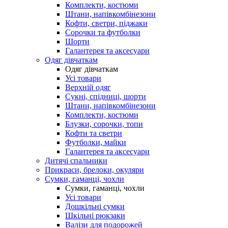
Комплекти, костюми
Штани, напівкомбінезони
Кофти, светри, піджаки
Сорочки та футболки
Шорти
Галантерея та аксесуари
Одяг дівчаткам
Одяг дівчаткам
Усі товари
Верхній одяг
Сукні, спідниці, шорти
Штани, напівкомбінезони
Комплекти, костюми
Блузки, сорочки, топи
Кофти та светри
Футболки, майки
Галантерея та аксесуари
Дитячі спальники
Прикраси, брелоки, окуляри
Сумки, гаманці, чохли
Сумки, гаманці, чохли
Усі товари
Дошкільні сумки
Шкільні рюкзаки
Валізи для подорожей