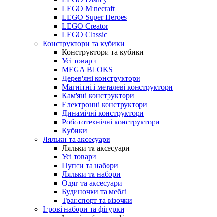
LEGO Minecraft
LEGO Super Heroes
LEGO Creator
LEGO Classic
Конструктори та кубики
Конструктори та кубики
Усі товари
MEGA BLOKS
Дерев'яні конструктори
Магнітні і металеві конструктори
Кам'яні конструктори
Електронні конструктори
Динамічні конструктори
Робототехнічні конструктори
Кубики
Ляльки та аксесуари
Ляльки та аксесуари
Усі товари
Пупси та набори
Ляльки та набори
Одяг та аксесуари
Будиночки та меблі
Транспорт та візочки
Ігрові набори та фігурки