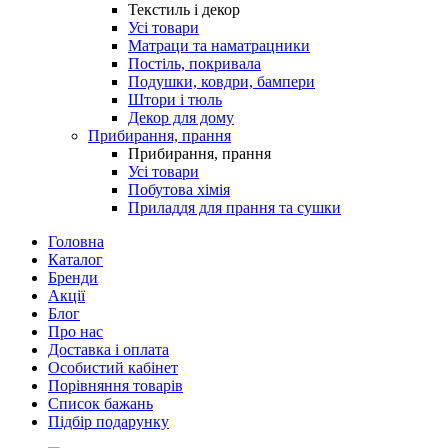
Текстиль і декор
Усі товари
Матраци та наматрацники
Постіль, покривала
Подушки, ковдри, бампери
Штори і тюль
Декор для дому
Прибирання, прання
Прибирання, прання
Усі товари
Побутова хімія
Приладдя для прання та сушки
Головна
Каталог
Бренди
Акції
Блог
Про нас
Доставка і оплата
Особистий кабінет
Порівняння товарів
Список бажань
Підбір подарунку