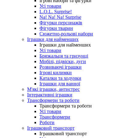
Ігрові набори та фігурки
Усі товари
L.O.L. Surprise!
Na! Na! Na! Surprise
Фігурки персонажів
Фігурки тварин
Сюжетно-рольові набори
Іграшки для найменших
Іграшки для найменших
Усі товари
Брязкальця та гризунці
Мобілі, підвіски, дуги
Розвиваючі іграшки
Ігрові килимки
Каталки та ходунки
Іграшки для ванної
М'які іграшки, антистрес
Інтерактивні іграшки
Трансформери та роботи
Трансформери та роботи
Усі товари
Трансформери
Роботи
Іграшковий транспорт
Іграшковий транспорт