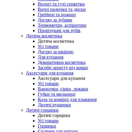
Вологі та сухі серветки
Ватні палички та диски
Гребінці та ножиці
Догляд за зубами
Термометри, аспіратори
Прорізувачі для зубів
Дитяча косметика
Дитяча косметика
Усі товари
Догляд за шкірою
Для купання
Декоративна косметика
Засоби захисту від комах
Аксесуари для купання
Аксесуари для купання
Усі товари
Ванночки, гірки, лежаки
Губки та мильниці
Кола та комірці для плавання
Дитячі рушники
Дитячі горщики
Дитячі горщики
Усі товари
Горщики
Сидіння для унітазу