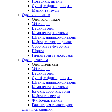
Повзунки, штани
Сукні, спідниці, шорти
Майки та труси
Одяг хлопчикам
Одяг хлопчикам
Усі товари
Верхній одяг
Комплекти, костюми
Штани, напівкомбінезони
Кофти, светри, піджаки
Сорочки та футболки
Шорти
Галантерея та аксесуари
Одяг дівчаткам
Одяг дівчаткам
Усі товари
Верхній одяг
Сукні, спідниці, шорти
Штани, напівкомбінезони
Комплекти, костюми
Блузки, сорочки, топи
Кофти та светри
Футболки, майки
Галантерея та аксесуари
Дитячі спальники