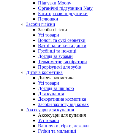
Підгузки Moony
Органічні підгузники Naty
Багаторазові підгузники
Пелюшки
Засоби гігієни
Засоби гігієни
Усі товари
Вологі та сухі серветки
Ватні палички та диски
Гребінці та ножиці
Догляд за зубами
Термометри, аспіратори
Прорізувачі для зубів
Дитяча косметика
Дитяча косметика
Усі товари
Догляд за шкірою
Для купання
Декоративна косметика
Засоби захисту від комах
Аксесуари для купання
Аксесуари для купання
Усі товари
Ванночки, гірки, лежаки
Губки та мильниці