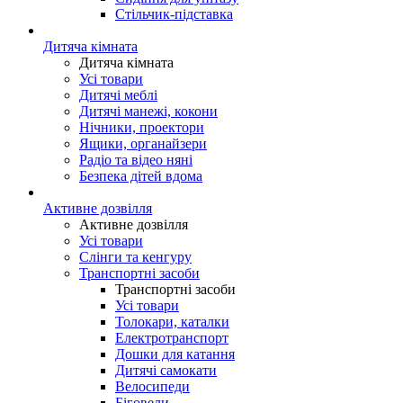
Стільчик-підставка
Дитяча кімната
Дитяча кімната
Усі товари
Дитячі меблі
Дитячі манежі, кокони
Нічники, проектори
Ящики, органайзери
Радіо та відео няні
Безпека дітей вдома
Активне дозвілля
Активне дозвілля
Усі товари
Слінги та кенгуру
Транспортні засоби
Транспортні засоби
Усі товари
Толокари, каталки
Електротранспорт
Дошки для катання
Дитячі самокати
Велосипеди
Біговели