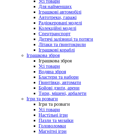
Усі товари
Для найменших
Іграшкові автомобілі
Автотреки, гаражі
Радіокеровані моделі
Колекційні моделі
Спецтранспорт
Дитячі залізниці та потяги
Літаки та ґвинтокрили
Іграшкові кораблі
Іграшкова зброя
Іграшкова зброя
Усі товари
Водяна зброя
Бластери та набори
Гвинтівки, автомати
Бойові дзиґи, арени
Тири, мішені, арбалети
Ігри та розваги
Ігри та розваги
Усі товари
Настільні ігри
Пазли та мозаїки
Головоломки
Магнітні ігри