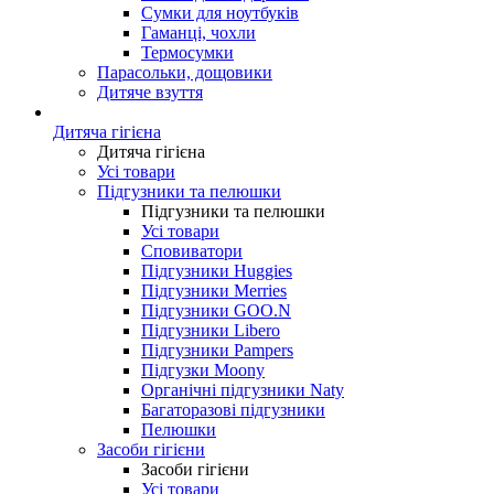
Сумки для ноутбуків
Гаманці, чохли
Термосумки
Парасольки, дощовики
Дитяче взуття
Дитяча гігієна
Дитяча гігієна
Усі товари
Підгузники та пелюшки
Підгузники та пелюшки
Усі товари
Сповиватори
Підгузники Huggies
Підгузники Merries
Підгузники GOO.N
Підгузники Libero
Підгузники Pampers
Підгузки Moony
Органічні підгузники Naty
Багаторазові підгузники
Пелюшки
Засоби гігієни
Засоби гігієни
Усі товари