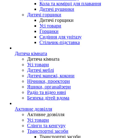
Кола та комірці для плавання
Дитячі рушники
Дитячі горщики
Дитячі горщики
Усі товари
Горщики
Сидіння для унітазу
Стільчик-підставка
Дитяча кімната
Дитяча кімната
Усі товари
Дитячі меблі
Дитячі манежі, кокони
Нічники, проектори
Ящики, органайзери
Радіо та відео няні
Безпека дітей вдома
Активне дозвілля
Активне дозвілля
Усі товари
Слінги та кенгуру
Транспортні засоби
Транспортні засоби