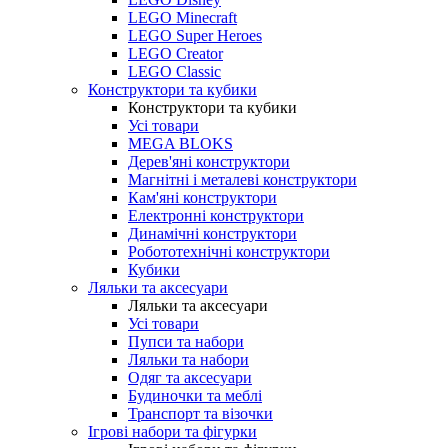
LEGO Minecraft
LEGO Super Heroes
LEGO Creator
LEGO Classic
Конструктори та кубики
Конструктори та кубики
Усі товари
MEGA BLOKS
Дерев'яні конструктори
Магнітні і металеві конструктори
Кам'яні конструктори
Електронні конструктори
Динамічні конструктори
Робототехнічні конструктори
Кубики
Ляльки та аксесуари
Ляльки та аксесуари
Усі товари
Пупси та набори
Ляльки та набори
Одяг та аксесуари
Будиночки та меблі
Транспорт та візочки
Ігрові набори та фігурки