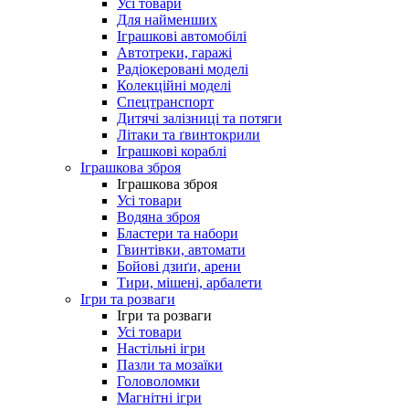
Усі товари
Для найменших
Іграшкові автомобілі
Автотреки, гаражі
Радіокеровані моделі
Колекційні моделі
Спецтранспорт
Дитячі залізниці та потяги
Літаки та ґвинтокрили
Іграшкові кораблі
Іграшкова зброя
Іграшкова зброя
Усі товари
Водяна зброя
Бластери та набори
Гвинтівки, автомати
Бойові дзиґи, арени
Тири, мішені, арбалети
Ігри та розваги
Ігри та розваги
Усі товари
Настільні ігри
Пазли та мозаїки
Головоломки
Магнітні ігри