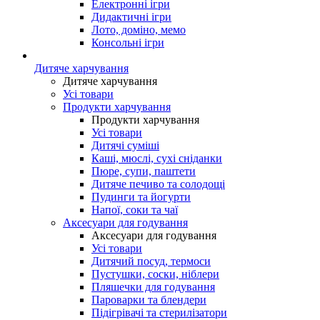
Електронні ігри
Дидактичні ігри
Лото, доміно, мемо
Консольні ігри
Дитяче харчування
Дитяче харчування
Усі товари
Продукти харчування
Продукти харчування
Усі товари
Дитячі суміші
Каші, мюслі, сухі сніданки
Пюре, супи, паштети
Дитяче печиво та солодощі
Пудинги та йогурти
Напої, соки та чаї
Аксесуари для годування
Аксесуари для годування
Усі товари
Дитячий посуд, термоси
Пустушки, соски, ніблери
Пляшечки для годування
Пароварки та блендери
Підігрівачі та стерилізатори