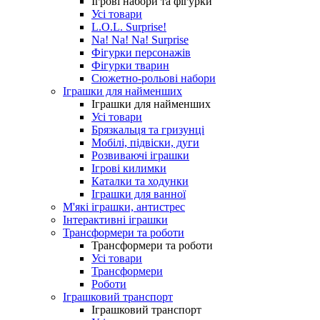
Ігрові набори та фігурки
Усі товари
L.O.L. Surprise!
Na! Na! Na! Surprise
Фігурки персонажів
Фігурки тварин
Сюжетно-рольові набори
Іграшки для найменших
Іграшки для найменших
Усі товари
Брязкальця та гризунці
Мобілі, підвіски, дуги
Розвиваючі іграшки
Ігрові килимки
Каталки та ходунки
Іграшки для ванної
М'які іграшки, антистрес
Інтерактивні іграшки
Трансформери та роботи
Трансформери та роботи
Усі товари
Трансформери
Роботи
Іграшковий транспорт
Іграшковий транспорт