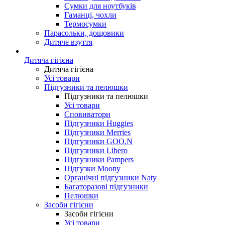
Сумки для ноутбуків
Гаманці, чохли
Термосумки
Парасольки, дощовики
Дитяче взуття
Дитяча гігієна
Дитяча гігієна
Усі товари
Підгузники та пелюшки
Підгузники та пелюшки
Усі товари
Сповиватори
Підгузники Huggies
Підгузники Merries
Підгузники GOO.N
Підгузники Libero
Підгузники Pampers
Підгузки Moony
Органічні підгузники Naty
Багаторазові підгузники
Пелюшки
Засоби гігієни
Засоби гігієни
Усі товари