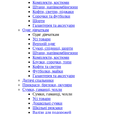
Комплекти, костюми
Штани, напівкомбінезони
Кофти, светри, піджаки
Сорочки та футболки
Шорти
Галантерея та аксесуари
Одяг дівчаткам
Одяг дівчаткам
Усі товари
Верхній одяг
Сукні, спідниці, шорти
Штани, напівкомбінезони
Комплекти, костюми
Блузки, сорочки, топи
Кофти та светри
Футболки, майки
Галантерея та аксесуари
Дитячі спальники
Прикраси, брелоки, окуляри
Сумки, гаманці, чохли
Сумки, гаманці, чохли
Усі товари
Дошкільні сумки
Шкільні рюкзаки
Валізи для подорожей