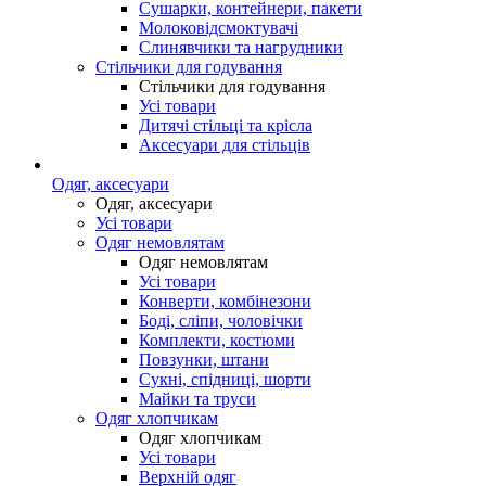
Сушарки, контейнери, пакети
Молоковідсмоктувачі
Слинявчики та нагрудники
Стільчики для годування
Стільчики для годування
Усі товари
Дитячі стільці та крісла
Аксесуари для стільців
Одяг, аксесуари
Одяг, аксесуари
Усі товари
Одяг немовлятам
Одяг немовлятам
Усі товари
Конверти, комбінезони
Боді, сліпи, чоловічки
Комплекти, костюми
Повзунки, штани
Сукні, спідниці, шорти
Майки та труси
Одяг хлопчикам
Одяг хлопчикам
Усі товари
Верхній одяг