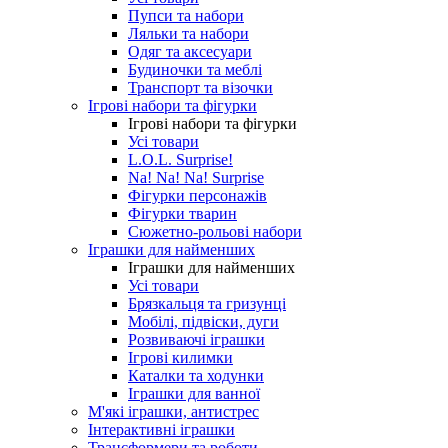
Пупси та набори
Ляльки та набори
Одяг та аксесуари
Будиночки та меблі
Транспорт та візочки
Ігрові набори та фігурки
Ігрові набори та фігурки
Усі товари
L.O.L. Surprise!
Na! Na! Na! Surprise
Фігурки персонажів
Фігурки тварин
Сюжетно-рольові набори
Іграшки для найменших
Іграшки для найменших
Усі товари
Брязкальця та гризунці
Мобілі, підвіски, дуги
Розвиваючі іграшки
Ігрові килимки
Каталки та ходунки
Іграшки для ванної
М'які іграшки, антистрес
Інтерактивні іграшки
Трансформери та роботи