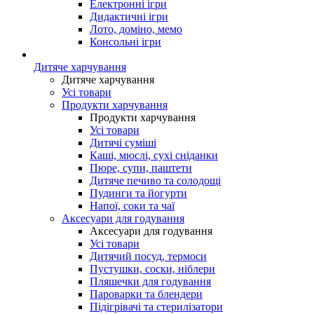
Електронні ігри
Дидактичні ігри
Лото, доміно, мемо
Консольні ігри
Дитяче харчування
Дитяче харчування
Усі товари
Продукти харчування
Продукти харчування
Усі товари
Дитячі суміші
Каші, мюслі, сухі сніданки
Пюре, супи, паштети
Дитяче печиво та солодощі
Пудинги та йогурти
Напої, соки та чаї
Аксесуари для годування
Аксесуари для годування
Усі товари
Дитячий посуд, термоси
Пустушки, соски, ніблери
Пляшечки для годування
Пароварки та блендери
Підігрівачі та стерилізатори