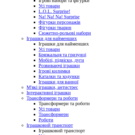
Ігрові набори та фігурки
Усі товари
L.O.L. Surprise!
Na! Na! Na! Surprise
Фігурки персонажів
Фігурки тварин
Сюжетно-рольові набори
Іграшки для найменших
Іграшки для найменших
Усі товари
Брязкальця та гризунці
Мобілі, підвіски, дуги
Розвиваючі іграшки
Ігрові килимки
Каталки та ходунки
Іграшки для ванної
М'які іграшки, антистрес
Інтерактивні іграшки
Трансформери та роботи
Трансформери та роботи
Усі товари
Трансформери
Роботи
Іграшковий транспорт
Іграшковий транспорт