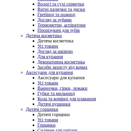
Вологі та сухі серветки
Ватні палички та диски
Гребінці та ножиці
Догляд за зубами
Термометри, аспіратори
Прорізувачі для зубів
Дитяча косметика
Дитяча косметика
Усі товари
Догляд за шкірою
Для купання
Декоративна косметика
Засоби захисту від комах
Аксесуари для купання
Аксесуари для купання
Усі товари
Ванночки, гірки, лежаки
Губки та мильниці
Кола та комірці для плавання
Дитячі рушники
Дитячі горщики
Дитячі горщики
Усі товари
Горщики
Сидіння для унітазу