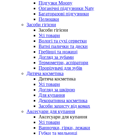
Підгузки Moony
Органічні підгузники Naty
Багаторазові підгузники
Пелюшки
Засоби гігієни
Засоби гігієни
Усі товари
Вологі та сухі серветки
Ватні палички та диски
Гребінці та ножиці
Догляд за зубами
Термометри, аспіратори
Прорізувачі для зубів
Дитяча косметика
Дитяча косметика
Усі товари
Догляд за шкірою
Для купання
Декоративна косметика
Засоби захисту від комах
Аксесуари для купання
Аксесуари для купання
Усі товари
Ванночки, гірки, лежаки
Губки та мильниці