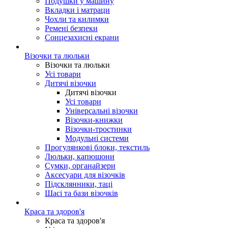
Подушки у машину
Вкладки і матраци
Чохли та килимки
Ремені безпеки
Сонцезахисні екрани
Візочки та люльки
Візочки та люльки
Усі товари
Дитячі візочки
Дитячі візочки
Усі товари
Універсальні візочки
Візочки-книжки
Візочки-тростинки
Модульні системи
Прогулянкові блоки, текстиль
Люльки, капюшони
Сумки, органайзери
Аксесуари для візочків
Підсклянники, таці
Шасі та бази візочків
Краса та здоров'я
Краса та здоров'я