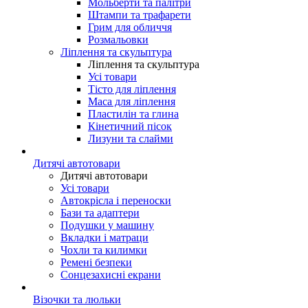
Мольберти та палітри
Штампи та трафарети
Грим для обличчя
Розмальовки
Ліплення та скульптура
Ліплення та скульптура
Усі товари
Тісто для ліплення
Маса для ліплення
Пластилін та глина
Кінетичний пісок
Лизуни та слайми
Дитячі автотовари
Дитячі автотовари
Усі товари
Автокрісла і переноски
Бази та адаптери
Подушки у машину
Вкладки і матраци
Чохли та килимки
Ремені безпеки
Сонцезахисні екрани
Візочки та люльки