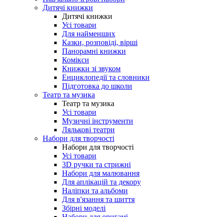
Дитячі книжки
Дитячі книжки
Усі товари
Для найменших
Казки, розповіді, вірші
Панорамні книжки
Комікси
Книжки зі звуком
Енциклопедії та словники
Підготовка до школи
Театр та музика
Театр та музика
Усі товари
Музичні інструменти
Лялькові театри
Набори для творчості
Набори для творчості
Усі товари
3D ручки та стрижні
Набори для малювання
Для аплікацій та декору
Наліпки та альбоми
Для в'язання та шиття
Збірні моделі
Набори для оригамі