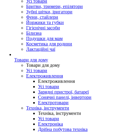
Усі товари
Бритви, тримери, епілятори
Зубні щітки, іригатори
Фени, стайлери
Йоржики та губки
Гігієнічні засоби
Білизна
Подушки для мам
Косметика для родини
Лактаційні чаї
Товари для дому
Товари для дому
Усі товари
Електроживлення
Електроживлення
Усі товари
Зарядні пристрої, батареї
Сонячні панелі, інвертори
Електротовари
Техніка, інструменти
Техніка, інструменти
Усі товари
Електроніка
Дрібна побутова техніка