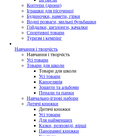
Коптери (дрони)
Іграшки для пісочниці
Будиночки, намети, гірки
Водні розваги, мильні бульбашки
Гойдалки, шезлонги, качалки
Спортивні товари
Туризм і кемпінг
Навчання і творчість
Навчання і творчість
Усі товари
Товари для школи
Товари для школи
Усі товари
Канцелярія
Зошити та альбоми
Пенали та папки
Навчально-ігрові набори
Дитячі книжки
Дитячі книжки
Усі товари
Для найменших
Казки, розповіді, вірші
Панорамні книжки