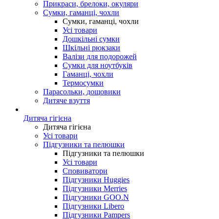
Прикраси, брелоки, окуляри
Сумки, гаманці, чохли
Сумки, гаманці, чохли
Усі товари
Дошкільні сумки
Шкільні рюкзаки
Валізи для подорожей
Сумки для ноутбуків
Гаманці, чохли
Термосумки
Парасольки, дощовики
Дитяче взуття
Дитяча гігієна
Дитяча гігієна
Усі товари
Підгузники та пелюшки
Підгузники та пелюшки
Усі товари
Сповиватори
Підгузники Huggies
Підгузники Merries
Підгузники GOO.N
Підгузники Libero
Підгузники Pampers