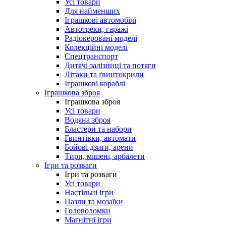
Усі товари
Для найменших
Іграшкові автомобілі
Автотреки, гаражі
Радіокеровані моделі
Колекційні моделі
Спецтранспорт
Дитячі залізниці та потяги
Літаки та ґвинтокрили
Іграшкові кораблі
Іграшкова зброя
Іграшкова зброя
Усі товари
Водяна зброя
Бластери та набори
Гвинтівки, автомати
Бойові дзиґи, арени
Тири, мішені, арбалети
Ігри та розваги
Ігри та розваги
Усі товари
Настільні ігри
Пазли та мозаїки
Головоломки
Магнітні ігри