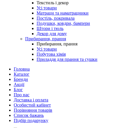
Текстиль і декор
Усі товари
Матраци та наматрацники
Постіль, покривала
Подушки, ковдри, бампери
Штори і тюль
Декор для дому
Прибирання, прання
Прибирання, прання
Усі товари
Побутова хімія
Приладдя для прання та сушки
Головна
Каталог
Бренди
Акції
Блог
Про нас
Доставка і оплата
Особистий кабінет
Порівняння товарів
Список бажань
Підбір подарунку