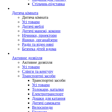
Стільчик-підставка
Дитяча кімната
Дитяча кімната
Усі товари
Дитячі меблі
Дитячі манежі, кокони
Нічники, проектори
Ящики, органайзери
Радіо та відео няні
Безпека дітей вдома
Активне дозвілля
Активне дозвілля
Усі товари
Слінги та кенгуру
Транспортні засоби
Транспортні засоби
Усі товари
Толокари, каталки
Електротранспорт
Дошки для катання
Дитячі самокати
Велосипеди
Біговели