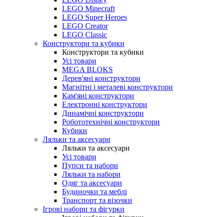
LEGO Minecraft
LEGO Super Heroes
LEGO Creator
LEGO Classic
Конструктори та кубики
Конструктори та кубики
Усі товари
MEGA BLOKS
Дерев'яні конструктори
Магнітні і металеві конструктори
Кам'яні конструктори
Електронні конструктори
Динамічні конструктори
Робототехнічні конструктори
Кубики
Ляльки та аксесуари
Ляльки та аксесуари
Усі товари
Пупси та набори
Ляльки та набори
Одяг та аксесуари
Будиночки та меблі
Транспорт та візочки
Ігрові набори та фігурки