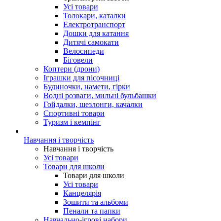
Усі товари
Толокари, каталки
Електротранспорт
Дошки для катання
Дитячі самокати
Велосипеди
Біговели
Коптери (дрони)
Іграшки для пісочниці
Будиночки, намети, гірки
Водні розваги, мильні бульбашки
Гойдалки, шезлонги, качалки
Спортивні товари
Туризм і кемпінг
Навчання і творчість
Навчання і творчість
Усі товари
Товари для школи
Товари для школи
Усі товари
Канцелярія
Зошити та альбоми
Пенали та папки
Навчально-ігрові набори