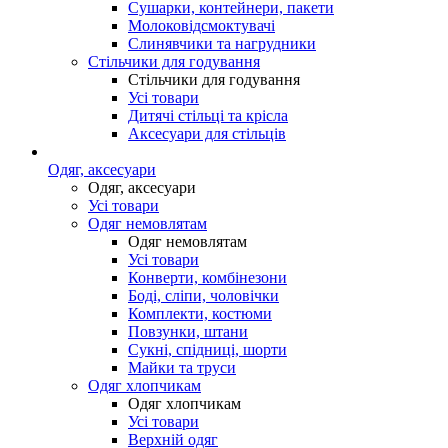
Сушарки, контейнери, пакети
Молоковідсмоктувачі
Слинявчики та нагрудники
Стільчики для годування
Стільчики для годування
Усі товари
Дитячі стільці та крісла
Аксесуари для стільців
Одяг, аксесуари
Одяг, аксесуари
Усі товари
Одяг немовлятам
Одяг немовлятам
Усі товари
Конверти, комбінезони
Боді, сліпи, чоловічки
Комплекти, костюми
Повзунки, штани
Сукні, спідниці, шорти
Майки та труси
Одяг хлопчикам
Одяг хлопчикам
Усі товари
Верхній одяг