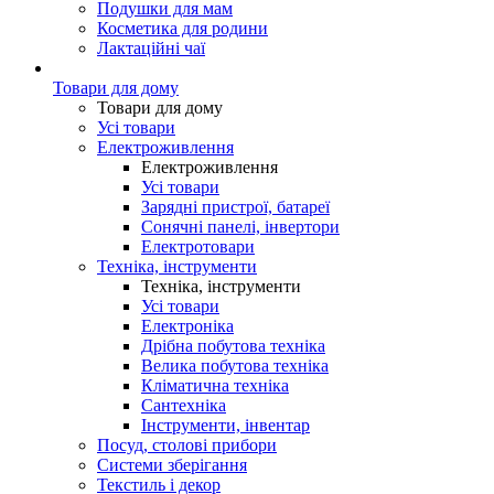
Подушки для мам
Косметика для родини
Лактаційні чаї
Товари для дому
Товари для дому
Усі товари
Електроживлення
Електроживлення
Усі товари
Зарядні пристрої, батареї
Сонячні панелі, інвертори
Електротовари
Техніка, інструменти
Техніка, інструменти
Усі товари
Електроніка
Дрібна побутова техніка
Велика побутова техніка
Кліматична техніка
Сантехніка
Інструменти, інвентар
Посуд, столові прибори
Системи зберігання
Текстиль і декор