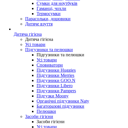
Сумки для ноутбуків
Гаманці, чохли
Термосумки
Парасольки, дощовики
Дитяче взуття
Дитяча гігієна
Дитяча гігієна
Усі товари
Підгузники та пелюшки
Підгузники та пелюшки
Усі товари
Сповиватори
Підгузники Huggies
Підгузники Merries
Підгузники GOO.N
Підгузники Libero
Підгузники Pampers
Підгузки Moony
Органічні підгузники Naty
Багаторазові підгузники
Пелюшки
Засоби гігієни
Засоби гігієни
Усі товари