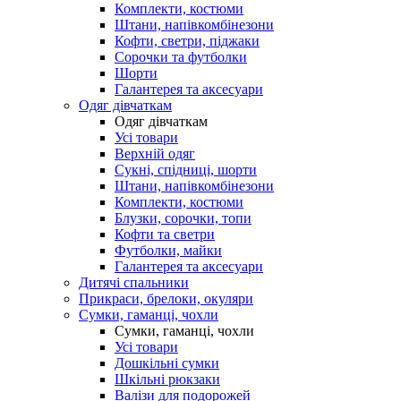
Комплекти, костюми
Штани, напівкомбінезони
Кофти, светри, піджаки
Сорочки та футболки
Шорти
Галантерея та аксесуари
Одяг дівчаткам
Одяг дівчаткам
Усі товари
Верхній одяг
Сукні, спідниці, шорти
Штани, напівкомбінезони
Комплекти, костюми
Блузки, сорочки, топи
Кофти та светри
Футболки, майки
Галантерея та аксесуари
Дитячі спальники
Прикраси, брелоки, окуляри
Сумки, гаманці, чохли
Сумки, гаманці, чохли
Усі товари
Дошкільні сумки
Шкільні рюкзаки
Валізи для подорожей