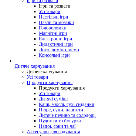
Ігри та розваги
Ігри та розваги
Усі товари
Настільні ігри
Пазли та мозаїки
Головоломки
Магнітні ігри
Електронні ігри
Дидактичні ігри
Лото, доміно, мемо
Консольні ігри
Дитяче харчування
Дитяче харчування
Усі товари
Продукти харчування
Продукти харчування
Усі товари
Дитячі суміші
Каші, мюслі, сухі сніданки
Пюре, супи, паштети
Дитяче печиво та солодощі
Пудинги та йогурти
Напої, соки та чаї
Аксесуари для годування