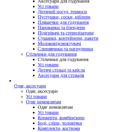
Аксесуари для годування
Усі товари
Дитячий посуд, термоси
Пустушки, соски, ніблери
Пляшечки для годування
Пароварки та блендери
Підігрівачі та стерилізатори
Сушарки, контейнери, пакети
Молоковідсмоктувачі
Слинявчики та нагрудники
Стільчики для годування
Стільчики для годування
Усі товари
Дитячі стільці та крісла
Аксесуари для стільців
Одяг, аксесуари
Одяг, аксесуари
Усі товари
Одяг немовлятам
Одяг немовлятам
Усі товари
Конверти, комбінезони
Боді, сліпи, чоловічки
Комплекти, костюми