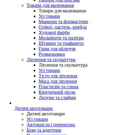
Товари для малювання
Товари для малювання
Усі товари
Маркери та фломастери
Олівці, пастель, крейда
Художні фарби
Мольберти та палітри
Штампи та трафарети
Грим для обличчя
Розмальовки
Ліплення та скульптура
Ліплення та скульптура
Усі товари
Тісто для ліплення
Маса для ліплення
Пластилін та глина
Кінетичний пісок
Лизуни та слайми
Дитячі автотовари
Дитячі автотовари
Усі товари
Автокрісла і переноски
Бази та адаптери