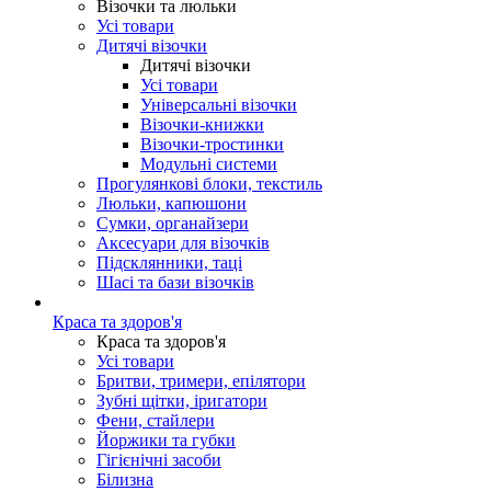
Візочки та люльки
Усі товари
Дитячі візочки
Дитячі візочки
Усі товари
Універсальні візочки
Візочки-книжки
Візочки-тростинки
Модульні системи
Прогулянкові блоки, текстиль
Люльки, капюшони
Сумки, органайзери
Аксесуари для візочків
Підсклянники, таці
Шасі та бази візочків
Краса та здоров'я
Краса та здоров'я
Усі товари
Бритви, тримери, епілятори
Зубні щітки, іригатори
Фени, стайлери
Йоржики та губки
Гігієнічні засоби
Білизна