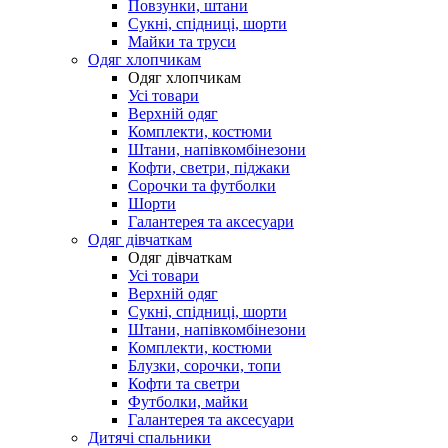
Повзунки, штани
Сукні, спідниці, шорти
Майки та труси
Одяг хлопчикам
Одяг хлопчикам
Усі товари
Верхній одяг
Комплекти, костюми
Штани, напівкомбінезони
Кофти, светри, піджаки
Сорочки та футболки
Шорти
Галантерея та аксесуари
Одяг дівчаткам
Одяг дівчаткам
Усі товари
Верхній одяг
Сукні, спідниці, шорти
Штани, напівкомбінезони
Комплекти, костюми
Блузки, сорочки, топи
Кофти та светри
Футболки, майки
Галантерея та аксесуари
Дитячі спальники