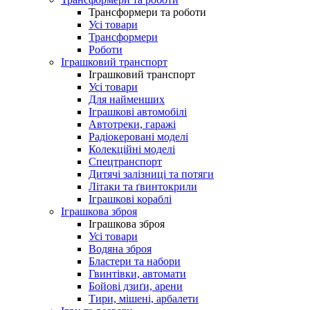
Трансформери та роботи
Усі товари
Трансформери
Роботи
Іграшковий транспорт
Іграшковий транспорт
Усі товари
Для найменших
Іграшкові автомобілі
Автотреки, гаражі
Радіокеровані моделі
Колекційні моделі
Спецтранспорт
Дитячі залізниці та потяги
Літаки та ґвинтокрили
Іграшкові кораблі
Іграшкова зброя
Іграшкова зброя
Усі товари
Водяна зброя
Бластери та набори
Гвинтівки, автомати
Бойові дзиґи, арени
Тири, мішені, арбалети