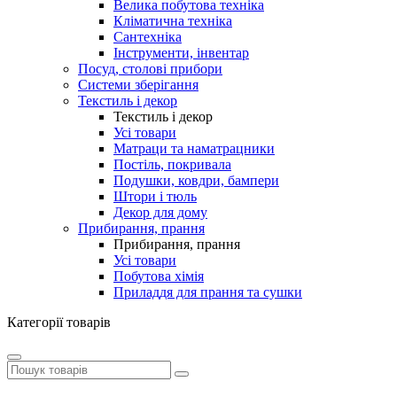
Велика побутова техніка
Кліматична техніка
Сантехніка
Інструменти, інвентар
Посуд, столові прибори
Системи зберігання
Текстиль і декор
Текстиль і декор
Усі товари
Матраци та наматрацники
Постіль, покривала
Подушки, ковдри, бампери
Штори і тюль
Декор для дому
Прибирання, прання
Прибирання, прання
Усі товари
Побутова хімія
Приладдя для прання та сушки
Категорії товарів