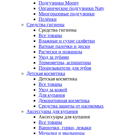
Подгузники Moony
Органические подгузники Naty
Многоразовые подгузники
Пелёнки
Средства гигиены
Средства гигиены
Все товары
Влажные и сухие салфетки
Ватные палочки и диски
Расчески и ножницы
Уход за зубами
Термометры, аспираторы
Прорезыватели для зубов
Детская косметика
Детская косметика
Все товары
Уход за кожей
Для купания
Декоративная косметика
Средства защиты от насекомых
Аксессуары для купания
Аксессуары для купания
Все товары
Ванночки, горки, лежаки
Мочалки и мыльницы