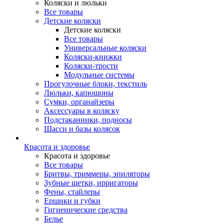
Коляски и люльки
Все товары
Детские коляски
Детские коляски
Все товары
Универсальные коляски
Коляски-книжки
Коляски-трости
Модульные системы
Прогулочные блоки, текстиль
Люльки, капюшоны
Сумки, органайзеры
Аксессуары в коляску
Подстаканники, подносы
Шасси и базы колясок
Красота и здоровье
Красота и здоровье
Все товары
Бритвы, триммеры, эпиляторы
Зубные щетки, ирригаторы
Фены, стайлеры
Ершики и губки
Гигиенические средства
Белье