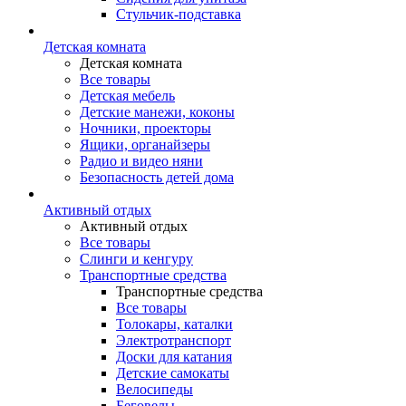
Стульчик-подставка
Детская комната
Детская комната
Все товары
Детская мебель
Детские манежи, коконы
Ночники, проекторы
Ящики, органайзеры
Радио и видео няни
Безопасность детей дома
Активный отдых
Активный отдых
Все товары
Слинги и кенгуру
Транспортные средства
Транспортные средства
Все товары
Толокары, каталки
Электротранспорт
Доски для катания
Детские самокаты
Велосипеды
Беговелы