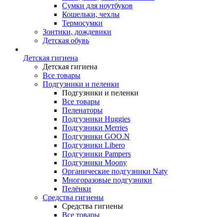
Сумки для ноутбуков
Кошельки, чехлы
Термосумки
Зонтики, дождевики
Детская обувь
Детская гигиена
Детская гигиена
Все товары
Подгузники и пеленки
Подгузники и пеленки
Все товары
Пеленаторы
Подгузники Huggies
Подгузники Merries
Подгузники GOO.N
Подгузники Libero
Подгузники Pampers
Подгузники Moony
Органические подгузники Naty
Многоразовые подгузники
Пелёнки
Средства гигиены
Средства гигиены
Все товары